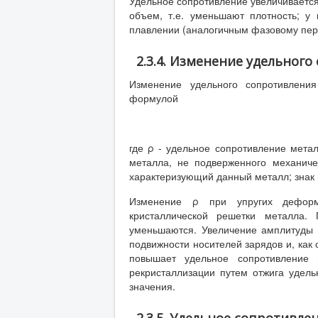
Удельное сопротивление увеличивается
объем, т.е. уменьшают плотность; 
плавлении (аналогичным фазовому пер
2.3.4. Изменение удельног
Изменение удельного сопротивлени
формулой
где ρ - удельное сопротивление мета
металла, не подверженного механиче
характеризующий данный металл; знак 
Изменение ρ при упругих деформ
кристаллической решетки металла.
уменьшаются. Увеличение амплитуды 
подвижности носителей зарядов и, как 
повышает удельное сопротивление 
рекристаллизации путем отжига удел
значения.