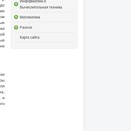
Информатика и
 до
Вычислительная техника
ние
ном
Математика
тые
ями
Разное
вой
Карта сайта
ые
 не
ски
ры
оля
а,
, и
го