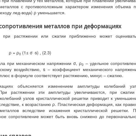
 при плавлении у тех металлов, которые при плавлении увеличив
у металлов с противоположным характером изменения объема 
еходу лед-вода) ρ уменьшается.
о сопротивления металлов при деформациях
я при растяжении или сжатии приближенно может оценивать
ρ = ρ
(1± σ ·s) , (2.3)
0
лла при механическом напряжении σ, ρ
– удельное сопротивле
0
скому воздействию, s – коэффициент механического напряжен
плюс в формуле соответствует растяжению, минус – сжатию.
ациях объясняется изменением амплитуды колебаний узл
 При растяжении эти амплитуды увеличиваются, при сжатии
колебаний узлов кристаллической решетки приводит к уменьше
следствие, к возрастанию ρ. Пластическая деформация, как прави
металлов вследствие искажения кристаллической решетки. П
ьное сопротивление может быть вновь снижено до первоначальн