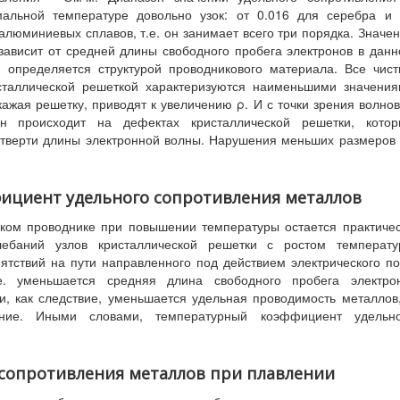
мальной температуре довольно узок: от 0.016 для серебра и
юминиевых сплавов, т.е. он занимает всего три порядка. Значе
зависит от средней длины свободного пробега электронов в дан
, определяется структурой проводникового материала. Все чис
сталлической решеткой характеризуются наименьшими значени
кажая решетку, приводят к увеличению ρ. И с точки зрения волно
лн происходит на дефектах кристаллической решетки, котор
етверти длины электронной волны. Нарушения меньших размеров
фициент удельного сопротивления металлов
ском проводнике при повышении температуры остается практиче
лебаний узлов кристаллической решетки с ростом температу
ятствий на пути направленного под действием электрического п
е. уменьшается средняя длина свободного пробега электрон
и, как следствие, уменьшается удельная проводимость металлов
ение. Иными словами, температурный коэффициент удельно
о сопротивления металлов при плавлении