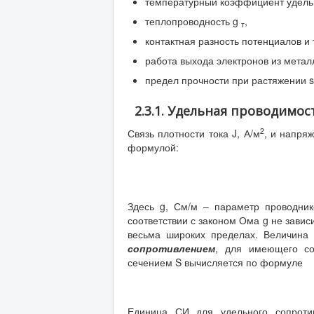
температурный коэффициент удельн
теплопроводность g
,
т
контактная разность потенциалов и т
работа выхода электронов из метал
предел прочности при растяжении s
2.3.1. Удельная проводимо
2
Связь плотности тока J, А/м
, и напря
формулой:
Здесь g, См/м – параметр проводни
соответствии с законом Ома g не завис
весьма широких пределах. Величина
сопротивлением
, для имеющего со
сечением S вычисляется по формуле
Единица СИ для удельного сопроти