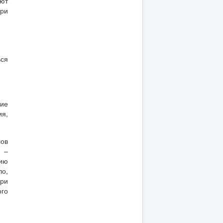
ают
при
ся
ние
ия,
ов
 –
нию
ло,
ри
ого