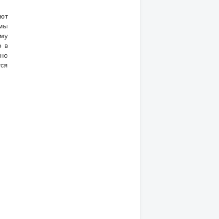
уют
омы
ому
о в
вно
тся