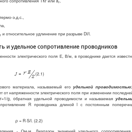
ого сопротивления ТКr или a
,
r
ермо-э.д.с.,
ла,
и относительное удлинение при разрыве Dl/l.
r
сть и удельное сопротивление проводников
женности электрического поля Е, В/м, в проводнике дается извест
(2.1)
кового материала, называемый его
удельной проводимостью
ит от напряженности электрического поля при изменении последне
 r=1/g, oбратная удельной проводимости и называемая
удельн
противление R проводника длиной l с постоянным поперечн
ρ = R·S/l. (2.2)
вления - Ом·м. Диапазон значений удельного сопротивления