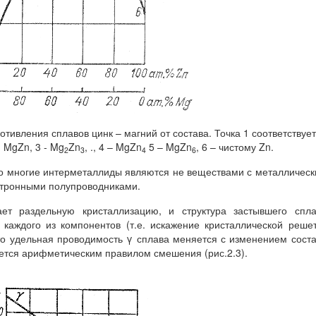
отивления сплавов цинк – магний от состава. Точка 1 соответствует
 MgZn, 3 - Mg
Zn
, ., 4 – MgZn
5 – MgZn
, 6 – чистому Zn.
2
3
4
6
о многие интерметаллиды являются не веществами с металличес
ктронными полупроводниками.
ет раздельную кристаллизацию, и структура застывшего спла
 каждого из компонентов (т.е. искажение кристаллической реше
то удельная проводимость γ сплава меняется с изменением сост
яется арифметическим правилом смешения (рис.2.3).