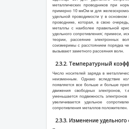
металлических проводников при нор
примерно 10 мкОм·м для железохромоал
удельной проводимости γ в основном 
проводнике, которая, в свою очередь
металлы с наиболее правильной кри
удельного сопротивления; примеси, ис
теории, рассеяние электронных во
соизмеримы с расстоянием порядка ч
вызывают заметного рассеяния волн.
2.3.2. Температурный коэф
Число носителей заряда в металличе
неизменным. Однако вследствие ко
появляется все больше и больше преп
движения свободных электронов, т.
уменьшается подвижность электронов 
увеличивается удельное сопротивл
сопротивления металлов положителен.
2.3.3. Изменение удельног