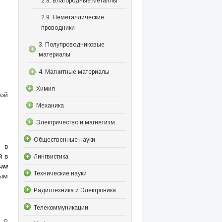
2.8. Благородные металлы
2.9. Неметаллические
проводники
3. Полупроводниковые
материалы
4. Магнитные материалы
Химия
ной
Механика
Электричество и магнетизм
Общественные науки
; в
й в
Лингвистика
ым
Технические науки
ым
Радиотехника и Электроника
Телекоммуникации
 ρ