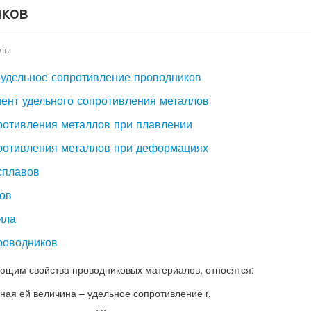
иков
алы
и удельное сопротивление проводников
ент удельного сопротивления металлов
противления металлов при плавлении
противления металлов при деформациях
сплавов
лов
ила
проводников
ющим свойства проводниковых материалов, относятся:
ная ей величина – удельное сопротивление r,