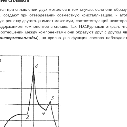
ние сплавов
ся при сплавлении двух металлов в том случае, если они образ
.е. создают при отвердевании совместную кристаллизацию, и ат
кую решетку другого. ρ имеет максимум, соответствующий некотор
ержанием компонентов в сплаве. Так, Н.С.Курнаков открыл, чт
 соотношении между компонентами они образуют друг с другом я
интерметаллиды
), на кривых ρ в функции состава наблюдаю