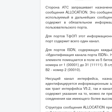
Сторона АТС запрашивает назначени
сообщения ALLOCATION. Это сообщени
используемый в дальнейших сообщен
содержит в обязательном информац
пользовательского порта.
Для портов ТфОП этот информационны
порт содержит всего один канал.
Для портов ISDN, содержащих кажды
«Идентификация канала порта ISDN». 
элементе помещается в поле из 5 битов
номера от 1 (00001) до 31 (11111). В с
В2 - номер 2 (00010).
Несущий канал интерфейса, наз
идентифицируется информационным эл
как тракт интерфейса V5.2, так и кан
содержит указания на то, можно ли п
соединения как имеющего более высок
Структура сообщения ALLOCATION приве
информационный элемент может быть об