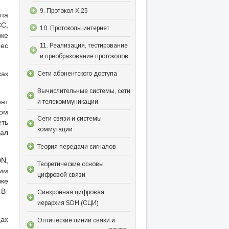
9. Протокол Х.25
па
СС,
10. Протоколы интернет
кже
ес
11. Реализация, тестирование
и преобразование протоколов
как
Сети абонентского доступа
Вычислительные системы, сети
ент
и телекоммуникации
ном
Сети связи и системы
еть
коммутации
нал
Теория передачи сигналов
N,
Теоретические основы
щим
цифровой связи
кже
 В-
Синхронная цифровая
иерархия SDH (СЦИ)
цах
Оптические линии связи и