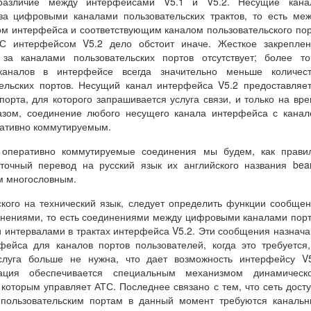
 различие между интерфейсами V5.1 и V5.2. Несущие кана
за цифровыми каналами пользовательских трактов, то есть ме
м интерфейса и соответствующим каналом пользовательского по
 С интерфейсом V5.2 дело обстоит иначе. Жесткое закреплен
за каналами пользовательских портов отсутствует; более то
каналов в интерфейсе всегда значительно меньше количест
ельских портов. Несущий канал интерфейса V5.2 предоставляе
порта, для которого запрашивается услуга связи, и только на вр
разом, соединение любого несущего канала интерфейса с кана
ративно коммутируемым.
е оперативно коммутируемые соединения мы будем, как прави
 точный перевод на русский язык их английского названия bea
ом многословным.
ского на технический язык, следует определить функции сообще
инениями, то есть соединениями между цифровыми каналами пор
 интервалами в трактах интерфейса V5.2. Эти сообщения назнач
ейса для каналов портов пользователей, когда это требуется
услуга больше не нужна, что дает возможность интерфейсу V
трация обеспечивается специальным механизмом динамическо
которым управляет АТС. Последнее связано с тем, что сеть дост
 пользовательским портам в данный момент требуются каналь