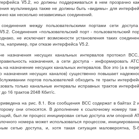
ерфейса V5.2, но должны поддерживаться в нем прозрачно ка
нения мультимедиа также не должны быть «видимы» для интерфе
ачно как несколько независимых соединений.
 соединения между пользовательскими портами сети доступа
5.2. Соединения «пользовательский порт - пользовательский по
однако, не исключает возможности установления таких соедине
па, например, при отказе интерфейса V5.2.
не назначения несущих канальных интервалов протокол ВСС,
 правильность назначения, а сети доступа - информировать АТ
ь на назначение несущих канальных интервалов. Все это (а в пер
го назначения несущих каналов) существенно повышает надежно
обслуживании портов пользователей обходить те тракты интерфей
зовать только канальные интервалы исправных трактов интерфе
до 16 трактов 2048 Кбит/с.
риведена на рис. 8.1. Все сообщения ВСС содержат в байтах 2 
торому они относятся. В дополнение к ссылочному номеру там
ющий, был ли процесс инициирован сетью доступа или опорной А
сылочного номера может использоваться процессом, инициирован
ным сетью доступа, и, хотя такая ситуация маловероятна, S-