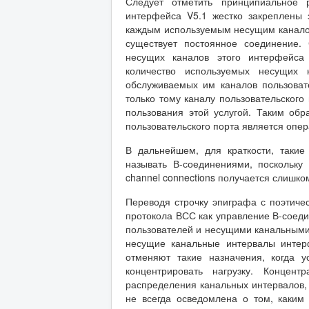
Следует отметить принципиальное
интерфейса V5.1 жестко закреплены 
каждым используемым несущим канало
существует постоянное соединение.
несущих каналов этого интерфейса 
количество используемых несущих 
обслуживаемых им каналов пользоват
только тому каналу пользовательского 
пользования этой услугой. Таким об
пользовательского порта является опе
В дальнейшем, для краткости, таки
называть В-соединениями, поскольку
channel connections получается слишк
Переводя строчку эпиграфа с поэтиче
протокола ВСС как управление В-соед
пользователей и несущими канальными
несущие канальные интервалы интерф
отменяют такие назначения, когда 
концентрировать нагрузку. Концен
распределения канальных интервалов, 
не всегда осведомлена о том, каким