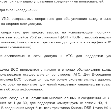
тирует сигнализацию управления соединениями пользователей.
три типа В-соединений'
 V5.2, создаваемые оперативно для обслуживания каждого выз
на стороне сети доступа;
 оперативно для каждого вызова, но использующие постоянн
ные в интерфейсе V5.2 за линиями ТфОП и ISDN с высокой нагруз
 линиями, блокировка которых в сети доступа или в интерфейсе V
ной сигнализации),
станавливаемые в сети доступа и АТС для поддержки усл
едура ВСС проводится в начале и в конце обслуживания кажд
пользователя осуществляется со стороны АТС. Для В-соедине
ротокола ВСС проводятся под контролем системы эксплуатационн
), которая не назначает для линий конкретных канальных интерва
меть об этом информацию.
ность создания и нарушения многоканальных В-соединений «n x
чения от 1 до 30, для поддержки коммутируемых связей Н0, Н1
 В-соединения могут быть всех трех типов Каналы DSS-1 типа Н0 