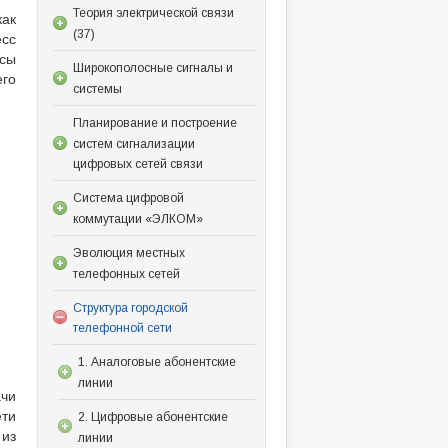
Теория электрической связи
ак
(37)
сс
ссы
Широкополосные сигналы и
его
системы
Планирование и построение
систем сигнализации
цифровых сетей связи
Система цифровой
коммутации «ЭЛКОМ»
Эволюция местных
телефонных сетей
Структура городской
телефонной сети
1. Аналоговые абонентские
линии
ачи
ети
2. Цифровые абонентские
 из
линии