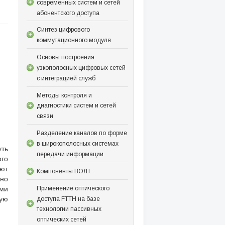
современных систем и сетей
абонентского доступа
Синтез цифрового
коммутационного модуля
Основы построения
узкополосных цифровых сетей
с интеграцией служб
Методы контроля и
диагностики систем и сетей
связи
Разделение каналов по форме
в широкополосных системах
уть
передачи информации
ого
ют
Компоненты ВОЛТ
жно
ими
Применение оптического
щую
доступа FTTH на базе
технологии пассивных
оптических сетей