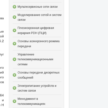
Мультисервисные сети связи
Моделирование сетей и систем
ова
связи
Плезиохронная цифровая
ые
иерархия PDH (ПЦИ)
кой
5.2
Основы асинхронного режима
передачи
уг
Управление
телекоммуникационными
сетями
ого
ний
Основы передачи дискретных
ого
сообщений
лов
Электропитание устройств и
систем связи
 64
Менеджмент в
1 и
телекоммуникациях
и Н