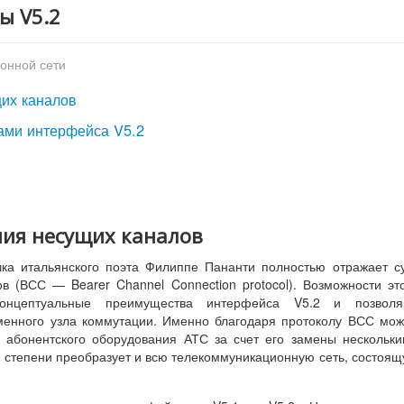
ы V5.2
фонной сети
щих каналов
тами интерфейса V5.2
ния несущих каналов
чка итальянского поэта Филиппе Пананти полностью отражает с
в (ВСС — Bearer Channel Connection protocol). Возможности эт
концептуальные преимущества интерфейса V5.2 и позволя
еменного узла коммутации. Именно благодаря протоколу ВСС мо
 абонентского оборудования АТС за счет его замены нескольк
й степени преобразует и всю телекоммуникационную сеть, состоя