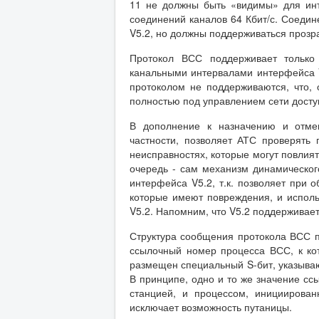
11 не должны быть «видимы» для инт
соединений каналов 64 Кбит/с. Соеди
V5.2, но должны поддерживаться прозр
Протокол ВСС поддерживает только
канальными интервалами интерфейса V
протоколом не поддерживаются, что, 
полностью под управлением сети досту
В дополнение к назначению и отме
частности, позволяет АТС проверять
неисправностях, которые могут повлият
очередь - сам механизм динамическо
интерфейса V5.2, т.к. позволяет при 
которые имеют повреждения, и исполь
V5.2. Напомним, что V5.2 поддерживает 
Структура сообщения протокола ВСС п
ссылочный номер процесса ВСС, к ко
размещен специальный S-бит, указыва
В принципе, одно и то же значение с
станцией, и процессом, инициирован
исключает возможность путаницы.