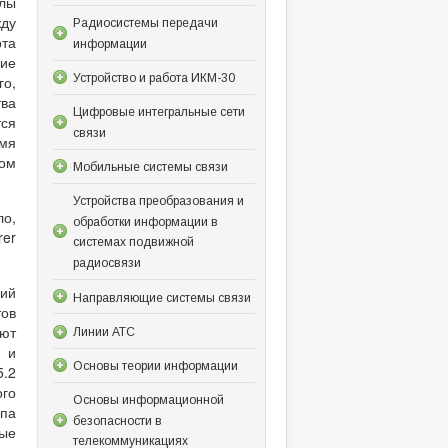
лы
жду
Радиосистемы передачи
рта
информации
ие
Устройство и работа ИКМ-30
го,
ва
Цифровые интегральные сети
тся
связи
емя
лом
Мобильные системы связи
Устройства преобразования и
ло,
обработки информации в
rer
системах подвижной
радиосвязи
ний
Направляющие системы связи
тов
ают
Линии АТС
, и
Основы теории информации
5.2
го
Основы информационной
упа
безопасности в
ные
телекоммуникациях