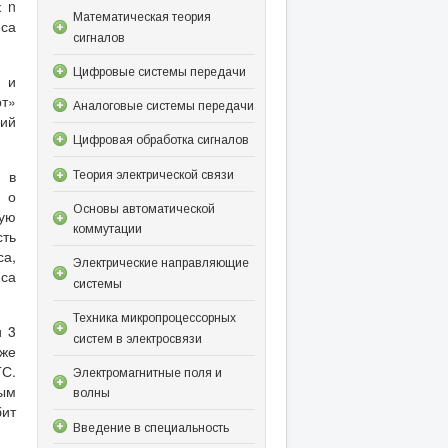
к n
Математическая теория
йса
сигналов
Цифровые системы передачи
 и
рт»
Аналоговые системы передачи
ний
Цифровая обработка сигналов
 в
Теория электрической связи
С о
Основы автоматической
вую
коммутации
сть
са,
Электрические направляющие
йса
системы
Техника микропроцессорных
и 3
систем в электросвязи
 же
ТС.
Электромагнитные поля и
ным
волны
бит
Введение в специальность