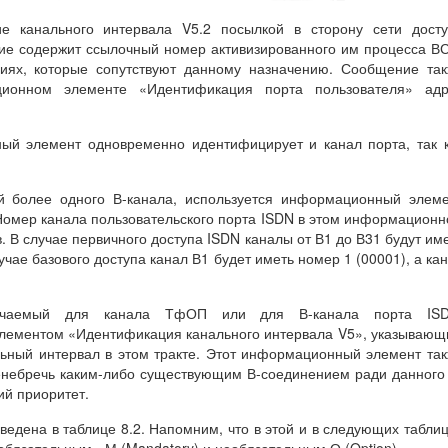
е канального интервала V5.2 посылкой в сторону сети досту
е содержит ссылочный номер активизированного им процесса В
иях, которые сопутствуют данному назначению. Сообщение та
ионном элементе «Идентификация порта пользователя» адр
й элемент одновременно идентифицирует и канал порта, так 
й более одного В-канала, используется информационный элем
Номер канала пользовательского порта ISDN в этом информацион
. В случае первичного доступа ISDN каналы от В1 до В31 будут им
лучае базового доступа канал В1 будет иметь номер 1 (00001), а ка
начаемый для канала ТфОП или для В-канала порта ISD
ементом «Идентификация канального интервала V5», указываю
альный интервал в этом тракте. Этот информационный элемент та
ренебречь каким-либо существующим В-соединением ради данного
ий приоритет.
дена в таблице 8.2. Напомним, что в этой и в следующих табли
язательным - М (Mandatory) и необязательным О (Option).