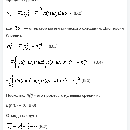
,
(В.2)
где
— оператор математического ожидания. Дисперсия
nj
равна
(В.З)
=
(В.4)
=
(В.5)
Поскольку
n
(
t
) -
это процесс с нулевым средним,
Е
{
n
(
t
)
} = 0. (В.6)
Отсюда следует
(В.7)