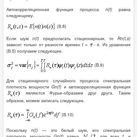
Автокорреляционная функция процесса
n
(
t
)
равна
следующему.
(В.8)
Если шум
n
(
t
)
предполагать стационарным, то
Rn
(
t
,
s
)
зависит только от разности времен
t
=
-
s
.
Из уравнения
(В.5) получаем следующее.
(B.9)
Для стационарного случайного процесса спектральная
плотность мощности
Gn
(
f
)
и автокорреляционная функция
являются Фурье-образами друг друга. Таким
образом, можем записать следующее.
(В.10)
Поскольку
n
(
t
) —
это белый шум, его спектральная
плотность мощности
Gn
(
f
)
равна
для всех
f
, и