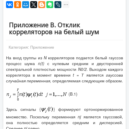
Приложение В. Отклик
корреляторов на белый шум
Категория:
Приложение
На вход группы из
N
корреляторов подается белый гауссов
процесс шума
n
(
t
)
с нулевым средним и двусторонней
спектральной плотностью мощности
N
0
/2.
Выходом каждого
коррелятора в момент времени
t
= Т
является
гауссова
случайная переменная,
определяемая следующим образом.
(B.1)
Здесь сигналы {
} формируют ортонормированное
множество. Поскольку переменная
nj
является гауссовой,
она полностью определяется средним и дисперсией.
Среднее
nj
равно