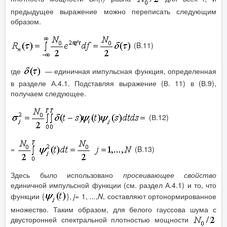
предыдущее выражение можно переписать следующим
образом.
(B.11)
где
— единичная импульсная функция, определенная
в разделе А.4.1. Подставляя выражение (В. 11) в (В.9),
получаем следующее.
(В.12)
=
(B.13)
Здесь было использовано
просеивающее свойство
единичной импульсной функции (см. раздел А.4.1) и то, что
функции {
},
j
=
1,
...
,
N
, составляют ортонормированное
множество. Таким образом, для белого гауссова шума с
двусторонней спектральной плотностью мощности