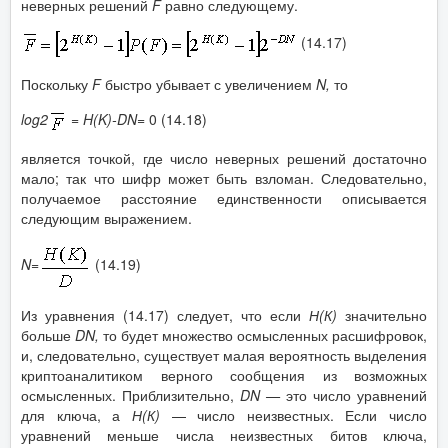
неверных решений
F
равно следующему.
(14.17)
Поскольку
F
быстро убывает с увеличением
N
,
то
log
2
=
H
(
K
)-
DN
=
0
(14.18)
является точкой, где число неверных решений достаточно
мало; так что шифр может быть взломан. Следовательно,
получаемое расстояние единственности описывается
следующим выражением.
N
=
(14.19)
Из уравнения (14.17) следует, что если
Н(К)
значительно
больше
DN
,
то будет множество осмысленных расшифровок,
и, следовательно, существует малая вероятность выделения
криптоаналитиком верного сообщения из возможных
осмысленных. Приблизительно,
DN
—
это число уравнений
для ключа, а
Н(К)
— число неизвестных. Если число
уравнений меньше числа неизвестных битов ключа,