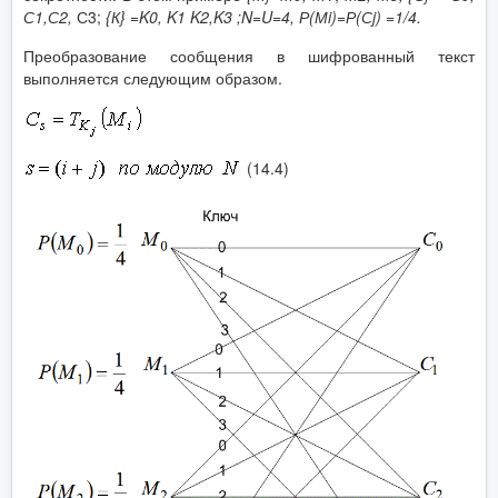
С1,С2,
С3;
{К}
=
K
0
,
K
1
K
2
,
K
3
;
N
=
U
=4, Р(М
i
)=Р(С
j
) =1/4.
Преобразование сообщения в шифрованный текст
выполняется следующим образом.
(14.4)