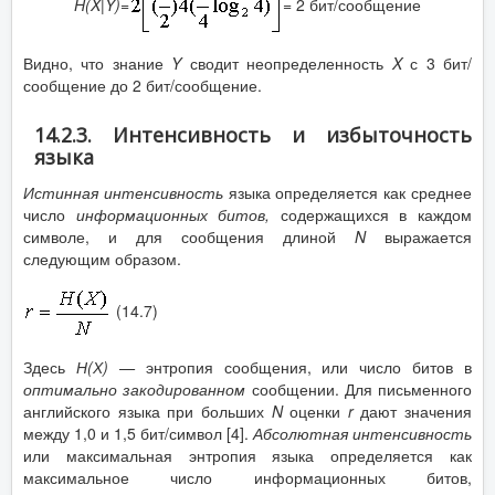
H
(
X
|
Y
)=
= 2 бит/сообщение
Видно, что знание
Y
сводит неопределенность
X
с 3 бит/
сообщение до 2 бит/сообщение.
14.2.3. Интенсивность и избыточность
языка
Истинная интенсивность
языка определяется как среднее
число
информационных битов,
содержащихся в каждом
символе, и для сообщения длиной
N
выражается
следующим образом.
(14.7)
Здесь
Н(Х) —
энтропия сообщения, или число битов в
оптимально закодированном
сообщении. Для письменного
английского языка при больших
N
оценки
r
дают значения
между 1,0 и 1,5 бит/символ [4].
Абсолютная интенсивность
или максимальная энтропия языка определяется как
максимальное число информационных битов,