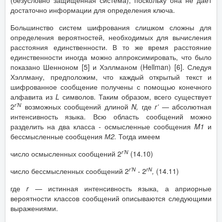
(безусловно защищенная система), поскольку она не дает
достаточно информации для определения ключа.
Большинство систем шифрования слишком сложны для
определения вероятностей, необходимых для вычисления
расстояния единственности. В то же время расстояние
единственности иногда можно аппроксимировать, что было
показано Шенноном [5] и Хэллманом (Hellman) [6]. Следуя
Хэллману, предположим, что каждый открытый текст и
шифрованное сообщение получены с помощью конечного
алфавита из
L
символов. Таким образом, всего существует
r
’
N
2
возможных сообщений длиной
N
,
где
r
’
— абсолютная
интенсивность языка. Всю область сообщений можно
разделить на два класса - осмысленные сообщения
M
1
и
бессмысленные сообщения
М2.
Тогда имеем
r
’
N
число осмысленных сообщений 2
(14.10)
r
’
N
rN
число бессмысленных сообщений 2
-
2
,
(14.11)
где
r
— истинная интенсивность языка, а априорные
вероятности классов сообщений описываются следующими
выражениями.