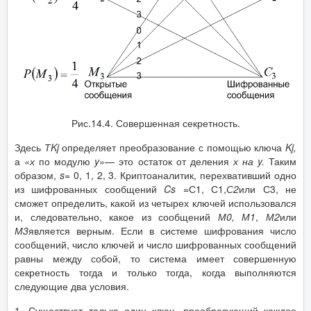
Рис.14.4. Совершенная секретность.
Здесь
Т
Kj
определяет преобразование с помощью ключа
Kj
,
а
«х
по модулю
y
»— это остаток от деления
х на
y
.
Таким
образом,
s
=
0, 1, 2, 3. Криптоаналитик, перехвативший одно
из шифрованных сообщений
Cs
=
С1, С1,
С2
или С3, не
сможет определить, какой из четырех ключей использовался
и, следовательно, какое из сообщений
М0, М1
,
М2
или
М3
является верным. Если в системе шифрования число
сообщений, число ключей и число шифрованных сообщений
равны между собой, то система имеет совершенную
секретность тогда и только тогда, когда выполняются
следующие два условия.
1. Существует только один ключ, преобразующий каждое