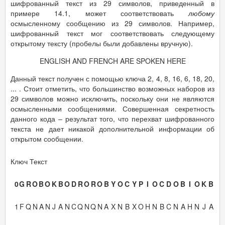
шифрованный текст из 29 символов, приведенный в
примере 14.1, может соответствовать
любому
осмысленному сообщению из 29 символов. Например,
шифрованный текст мог соответствовать следующему
открытому тексту (пробелы были добавлены вручную).
ENGLISH AND FRENCH ARE SPOKEN HERE
Данный текст получен с помощью ключа 2, 4, 8, 16, 6, 18, 20,
... . Стоит отметить, что большинство возможных наборов из
29 символов можно исключить, поскольку они не являются
осмысленными сообщениями. Совершенная секретность
данного кода – результат того, что перехват шифрованного
текста не дает никакой дополнительной информации об
открытом сообщении.
Ключ Текст
0
G
R
O
B
O
K
B
O
D
R
O
R
O
B
Y
O
C
Y
P
I
O
C
D
O
B
I
O
K
B
1
F
Q
N
A
N
J
A
N
C
Q
N
Q
N
A
X
N
B
X
O
H
N
B
C
N
A
H
N
J
A