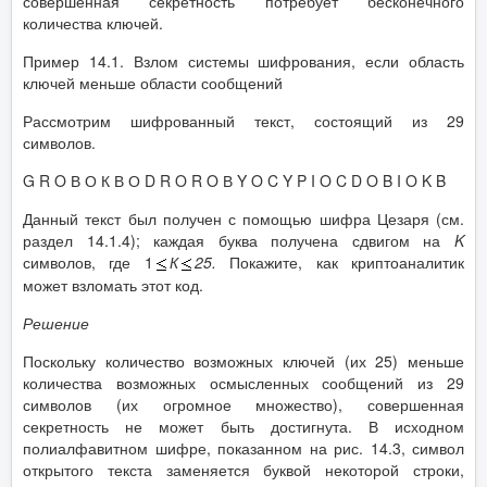
совершенная секретность потребует бесконечного
количества ключей.
Пример 14.1. Взлом системы шифрования, если область
ключей меньше области сообщений
Рассмотрим шифрованный текст, состоящий из 29
символов.
G R O В О К В О D R O R O В Y O C Y P I O C D O B I O K B
Данный текст был получен с помощью шифра Цезаря (см.
раздел 14.1.4); каждая буква получена сдвигом на
K
символов, где 1
К
25.
Покажите, как криптоаналитик
может взломать этот код.
Решение
Поскольку количество возможных ключей (их 25) меньше
количества возможных осмысленных сообщений из 29
символов (их огромное множество), совершенная
секретность не может быть достигнута. В исходном
полиалфавитном шифре, показанном на рис. 14.3, символ
открытого текста заменяется буквой некоторой строки,