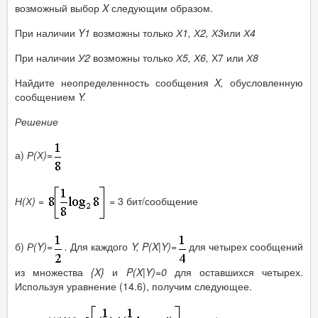
возможный выбор
X
следующим образом.
При наличии
Y
1
возможны только
Х1, Х2, Х3
или
Х4
При наличии
У2
возможны только
Х5, Х6,
Х7 или
Х8
Найдите неопределенность сообщения
X
,
обусловленную
сообщением
Y
.
Решение
а)
Р(Х)=
Н(Х)
=
= 3 бит/сообщение
б)
Р(
Y
)=
.
Для каждого
Y
,
P
(
X
|
Y
)=
для четырех сообщений
из множества
{
X
}
и
P
(
X
|
Y
)=0
для оставшихся четырех.
Используя уравнение (14.6), получим следующее.