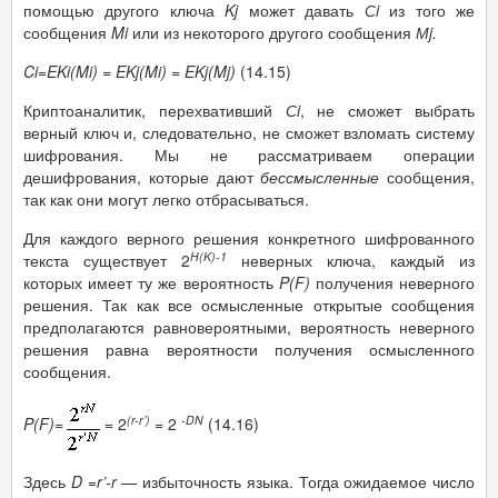
помощью другого ключа
Kj
может давать
С
i
из того же
сообщения
Mi
или из некоторого другого сообщения
М
j
.
Ci
=
EKi
(
Mi
) =
EKj
(
Mi
) =
EKj
(
Mj
)
(14.15)
Криптоаналитик, перехвативший
С
i
, не сможет выбрать
верный ключ и, следовательно, не сможет взломать систему
шифрования. Мы не рассматриваем операции
дешифрования, которые дают
бессмысленные
сообщения,
так как они могут легко отбрасываться.
Для каждого верного решения конкретного шифрованного
H
(
K
)-1
текста существует 2
неверных ключа, каждый из
которых имеет ту же вероятность
P
(
F
)
получения неверного
решения. Так как все осмысленные открытые сообщения
предполагаются равновероятными, вероятность неверного
решения равна вероятности получения осмысленного
сообщения.
(
r
-
r
’)
-
DN
P
(
F
)=
=
2
= 2
(14.16)
Здесь
D
=
r
’-
r
—
избыточность языка. Тогда ожидаемое число