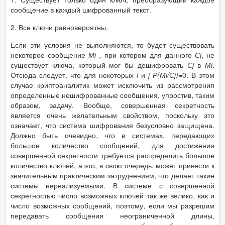
сообщение в каждый шифрованный текст.
2. Все ключи равновероятны.
Если эти условия не выполняются, то будет существовать
некоторое сообщение
М
i
,
при котором для данного
С
j
, не
существует ключа, который мог бы дешифровать
С
j
в
М
i
.
Отсюда следует, что для некоторых
i
и
j
Р(М
i
/С
j
)
=0. В этом
случае криптоаналитик может исключить из рассмотрения
определенные нешифрованные сообщения, упростив, таким
образом, задачу. Вообще, совершенная секретность
является очень желательным свойством, поскольку это
означает, что система шифрования безусловно защищена.
Должно быть очевидно, что в системах, передающих
большое количество сообщений, для достижения
совершенной секретности требуется распределить большое
количество ключей, а это, в свою очередь, может привести к
значительным практическим затруднениям, что делает такие
системы нереализуемыми. В системе с совершенной
секретностью число возможных ключей так же велико, как и
число возможных сообщений, поэтому, если мы разрешим
передавать сообщения неограниченной длины,