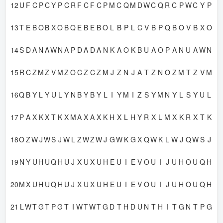
12
U
F
C
P
C
Y
P
C
R
F
C
F
C
P
M
C
Q
M
D
W
C
Q
R
C
P
W
C
Y
P
13
T
E
B
O
B
X
O
B
Q
E
B
E
B
O
L
B
P
L
C
V
B
P
Q
B
O
V
B
X
O
14
S
D
A
N
A
W
N
A
P
D
A
D
A
N
K
A
O
K
B
U
A
O
P
A
N
U
A
W
N
15
R
C
Z
M
Z
V
M
Z
O
C
Z
C
Z
M
J
Z
N
J
A
T
Z
N
O
Z
M
T
Z
V
M
16
Q
B
Y
L
Y
U
L
Y
N
B
Y
B
Y
L
I
Y
M
I
Z
S
Y
M
N
Y
L
S
Y
U
L
17
P
A
X
K
X
T
K
X
M
A
X
A
X
K
H
X
L
H
Y
R
X
L
M
X
K
R
X
T
K
18
O
Z
W
J
W
S
J
W
L
Z
W
Z
W
J
G
W
K
G
X
Q
W
K
L
W
J
Q
W
S
J
19
N
Y
U
H
U
Q
H
U
J
X
U
X
U
H
E
U
I
E
V
O
U
I
J
U
H
O
U
Q
H
20
M
X
U
H
U
Q
H
U
J
X
U
X
U
H
E
U
I
E
V
O
U
I
J
U
H
O
U
Q
H
21
L
W
T
G
T
P
G
T
I
W
T
W
T
G
D
T
H
D
U
N
T
H
I
T
G
N
T
P
G