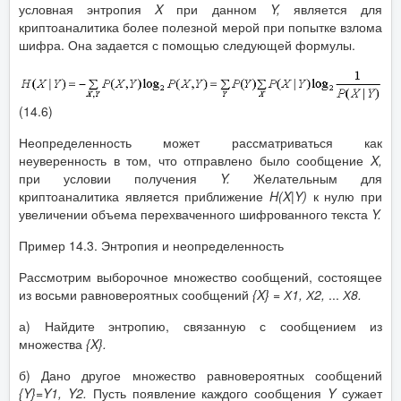
условная энтропия
X
при данном
Y
,
является для
криптоаналитика более полезной мерой при попытке взлома
шифра. Она задается с помощью следующей формулы.
(14.6)
Неопределенность может рассматриваться как
неуверенность в том, что отправлено было сообщение
X
,
при условии получения
Y
.
Желательным для
криптоаналитика является приближение
H
(
X
|
Y
)
к нулю при
увеличении объема перехваченного шифрованного текста
Y
.
Пример 14.3. Энтропия и неопределенность
Рассмотрим выборочное множество сообщений, состоящее
из восьми равновероятных сообщений
{
X
}
=
Х1, Х2,
...
Х8.
а) Найдите энтропию, связанную с сообщением из
множества
{
X
}.
б) Дано другое множество равновероятных сообщений
{
Y
}=
Y
1
,
Y
2
.
Пусть появление каждого сообщения
Y
сужает