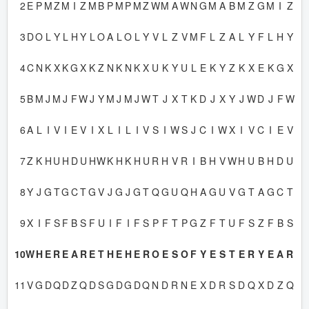
2
E
P
M
Z
M
I
Z
M
B
P
M
P
M
Z
W
M
A
W
N
G
M
A
B
M
Z
G
M
I
Z
3
D
O
L
Y
L
H
Y
L
O
A
L
O
L
Y
V
L
Z
V
M
F
L
Z
A
L
Y
F
L
H
Y
4
C
N
K
X
K
G
X
K
Z
N
K
N
K
X
U
K
Y
U
L
E
K
Y
Z
K
X
E
K
G
X
5
B
M
J
M
J
F
W
J
Y
M
J
M
J
W
T
J
X
T
K
D
J
X
Y
J
W
D
J
F
W
6
A
L
I
V
I
E
V
I
X
L
I
L
I
V
S
I
W
S
J
C
I
W
X
I
V
C
I
E
V
7
Z
K
H
U
H
D
U
H
W
K
H
K
H
U
R
H
V
R
I
B
H
V
W
H
U
B
H
D
U
8
Y
J
G
T
G
C
T
G
V
J
G
J
G
T
Q
G
U
Q
H
A
G
U
V
G
T
A
G
C
T
9
X
I
F
S
F
B
S
F
U
I
F
I
F
S
P
F
T
P
G
Z
F
T
U
F
S
Z
F
B
S
10
W
H
E
R
E
A
R
E
T
H
E
H
E
R
O
E
S
O
F
Y
E
S
T
E
R
Y
E
A
R
11
V
G
D
Q
D
Z
Q
D
S
G
D
G
D
Q
N
D
R
N
E
X
D
R
S
D
Q
X
D
Z
Q