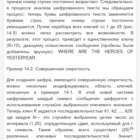
причем номер строки постоянно возрастает. Следовательно,
в процессе анализа шифрованного текста мы обращаем
процесс: теперь буквы шифрованного текста заменяются
буквами строк, причем номер строки постоянно
уменьшается. Путем перебора всех ключей от 1 до 25 (рис.
14.5) можно легко рассмотреть все возможности. В
результате, этот процесс приводит к единственному ключу
(
K
=10), дающему осмысленное сообщение (пробелы были
добавлены вручную): WHERE ARE THE HEROES OF
YESTERYEAR.
Пример 14.2. Совершенная секретность
Для создания шифра, имеющего совершенную секретность,
можно несколько модифицировать область ключей,
описанную в примере 14.1. В этой новой системе
шифрования каждый символ сообщения шифруется с
использованием
случайно выбранного
ключевого значения.
Теперь ключ
K
задается последовательностью
k
1
,
k
2
, ...,
k
29
,
где каждое
ki
— это случайно выбранное целое число из
интервала (1,25), определяющее сдвиг, используемый для
i
-
29
го символа. Таким образом, всего существует (25)
различных ключевых последовательностей. Значит,