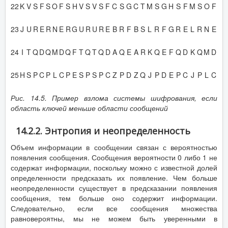
22
K
V
S
F
S
O
F
S
H
V
S
V
S
F
C
S
G
C
T
M
S
G
H
S
F
M
S
O
F
23
J
U
R
E
R
N
E
R
G
U
R
U
R
E
B
R
F
B
S
L
R
F
G
R
E
L
R
N
E
24
I
T
Q
D
Q
M
D
Q
F
T
Q
T
Q
D
A
Q
E
A
R
K
Q
E
F
Q
D
K
Q
M
D
25
H
S
P
C
P
L
C
P
E
S
P
S
P
C
Z
P
D
Z
Q
J
P
D
E
P
C
J
P
L
C
Рис. 14.5. Пример взлома системы шифрования, если
область ключей меньше области сообщений
14.2.2. Энтропия и неопределенность
Объем информации в сообщении связан с вероятностью
появления сообщения. Сообщения вероятности 0 либо 1 не
содержат информации, поскольку можно с известной долей
определенности предсказать их появление. Чем больше
неопределенности существует в предсказании появления
сообщения, тем больше оно содержит информации.
Следовательно, если все сообщения множества
равновероятны, мы не можем быть уверенными в