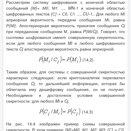
Рассмотрим систему шифрования с конечной областью
сообщений
{М}= М0,
М1 ...,
MN
-1
и конечной областью
шифрованных текстов
{С} = С0,
С1 ...,
CU
-1
,. Для любого
М
i
априорная вероятность передачи сообщения
М
i
, равна
Р(М
i
).
Апостериорная вероятность принятия сообщения
Cj
при переданном сообщении М, равна
P
(М
i
/
Cj
).
Говорят, что
система шифрования имеет совершенную секретность,
если для любого сообщения
Mi
и любого шифрованного
текста
Cj
апостериорная вероятность равна априорной.
(14.2)
Таким образом, для системы с совершенной секретностью
характерно следующее: если криптоаналитик перехватил
сообщение
Cj
,
то дальнейшей информации, которая бы
облегчила ему дешифровку сообщения, он не получит.
Необходимое и достаточное условие совершенной
секретности: для любого
Mi
и
Cj
,
(14.3)
На рис. 14.4 изображен пример схемы совершенной
секретности. В этом примере
{М}=М0, М1
,
М2, М3; {С}
=
С0,