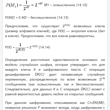
M
1
–
осмысленное (14.12)
Р(М2) =
0
М2
– бессмысленное (14.13)
H
(
K
)
Предположим, что существует 2
возможных ключа
(размер алфавита ключей), где
H
(К) —
энтропия ключа (бит
в ключе). Предположим, что все ключи равновероятны.
-Н(К)
Р(К) =
=
2
(14.14)
Определение расстояния единственности основано на
модели
случайного шифра,
которая утверждает, что для
каждого ключа
К
и шифрованного текста
С
операция
дешифрования
DK
(С)
дает независимую случайную
r
’
N
переменную, распределенную по всем возможным 2
сообщениям (как осмысленным, так и бессмысленным).
Следовательно, для данных
К
и
С
операция
DK
(С)
может с
равной вероятностью давать любое из открытых сообщений.
При данном шифровании, описываемом как
С
i
=
EKi
(
Mi
)
,
неверное решение
F
возникает всегда, когда шифрование с