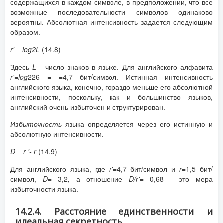
содержащихся в каждом символе, в предположении, что все
возможные последовательности символов одинаково
вероятны. Абсолютная интенсивность задается следующим
образом.
r
' =
log
2
L
(14.8)
Здесь
L
-
число знаков в языке. Для английского алфавита
r
'=
l
og
226 = =4,7 бит/символ. Истинная интенсивность
английского языка, конечно, гораздо меньше его абсолютной
интенсивности, поскольку, как и большинство языков,
английский очень избыточен и структурирован.
Избыточность
языка определяется через его истинную и
абсолютную интенсивности.
D
=
r
'-
r
(14.9)
Для английского языка, где
r
'=
4,7 бит/символ и
r
=
1,5 бит/
символ,
D
=
3,2
,
а отношение
D
/
r
'=
0,68 - это мера
избыточности языка.
14.2.4. Расстояние единственности и
идеальная секретность