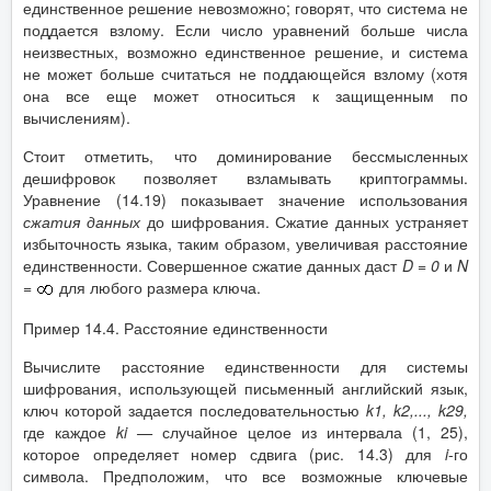
единственное решение невозможно; говорят, что система не
поддается взлому. Если число уравнений больше числа
неизвестных, возможно единственное решение, и система
не может больше считаться не поддающейся взлому (хотя
она все еще может относиться к защищенным по
вычислениям).
Стоит отметить, что доминирование бессмысленных
дешифровок позволяет взламывать криптограммы.
Уравнение (14.19) показывает значение использования
сжатия данных
до шифрования. Сжатие данных устраняет
избыточность языка, таким образом, увеличивая расстояние
единственности. Совершенное сжатие данных даст
D
= 0
и
N
=
для любого размера ключа.
Пример 14.4. Расстояние единственности
Вычислите расстояние единственности для системы
шифрования, использующей письменный английский язык,
ключ которой задается последовательностью
k
1
,
k
2
,...,
k
29
,
где каждое
ki
—
случайное целое из интервала (1, 25),
которое определяет номер сдвига (рис. 14.3) для
i
-го
символа. Предположим, что все возможные ключевые