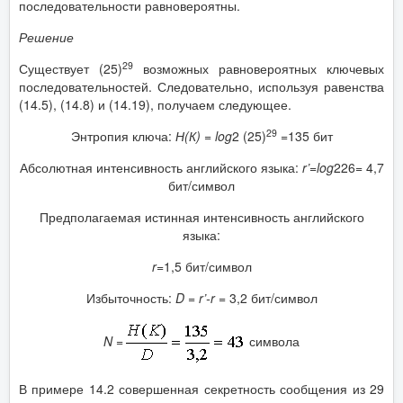
последовательности равновероятны.
Решение
29
Существует (25)
возможных равновероятных ключевых
последовательностей. Следовательно, используя равенства
(14.5), (14.8) и (14.19), получаем следующее.
29
Энтропия ключа:
Н(К) =
log
2 (25)
=135 бит
Абсолютная интенсивность английского языка:
r
’=
log
226= 4,7
бит/символ
Предполагаемая истинная интенсивность английского
языка:
r
=
1,5 бит/символ
Избыточность:
D
=
r
’-r
= 3,2 бит/символ
N
=
символа
В примере 14.2 совершенная секретность сообщения из 29