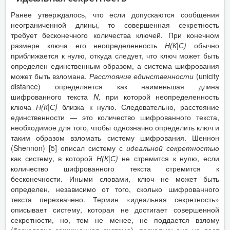
Ранее утверждалось, что если допускаются сообщения
неограниченной длины, то совершенная секретность
требует бесконечного количества ключей. При конечном
размере ключа его неопределенность
Н(К|С)
обычно
приближается к нулю, откуда следует, что ключ может быть
определен единственным образом, а система шифрования
может быть взломана.
Расстояние единственности
(unicity
distance) определяется как наименьшая длина
шифрованного текста
N
,
при которой неопределенность
ключа
Н(К|С)
близка к нулю. Следовательно, расстояние
единственности — это количество шифрованного текста,
необходимое для того, чтобы однозначно определить ключ и
таким образом взломать систему шифрования. Шеннон
(Shennon) [5] описал систему с
идеальной секретностью
как систему, в которой
Н(К|С)
не стремится к нулю, если
количество шифрованного текста стремится к
бесконечности. Иными словами, ключ не может быть
определен, независимо от того, сколько шифрованного
текста перехвачено. Термин «идеальная секретность»
описывает систему, которая не достигает совершенной
секретности, но, тем не менее, не поддается взлому