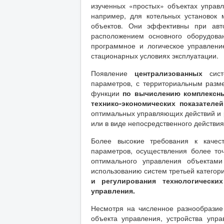
изученных «простых» объектах управ
например, для котельных установок 
объектов. Они эффективны при авто
расположением основного оборудова
программное и логическое управлени
стационарных условиях эксплуатации.
Появление
централизованных
сис
параметров, с территориальным разм
функции
по вычислению комплексны
технико-экономических показателей
оптимальных управляющих действий и р
или в виде непосредственного действия
Более высокие требования к качес
параметров, осуществления более то
оптимального управления объектам
использованию систем третьей категор
и регулирования технологическ
управления.
Несмотря на численное разнообразие
объекта управления, устройства упра