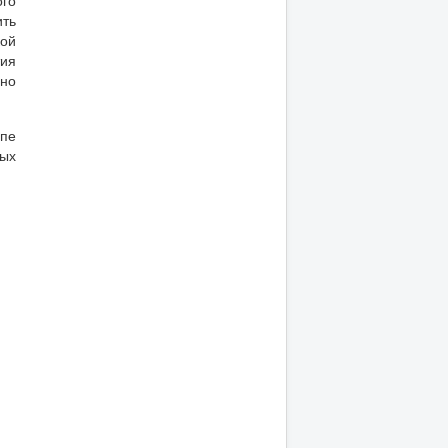
ого
ить
кой
ия
ьно
ипе
вых