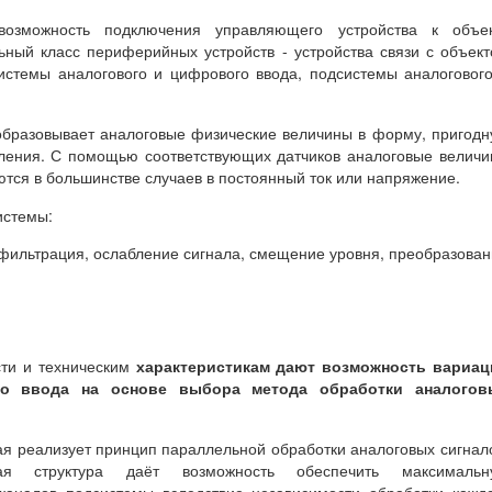
 возможность подключения управляющего устройства к объек
ьный класс периферийных устройств - устройства связи с объек
истемы аналогового и цифрового ввода, подсистемы аналоговог
образовывает аналоговые физические величины в форму, пригод
вления. С помощью соответствующих датчиков аналоговые велич
ся в большинстве случаев в постоянный ток или напряжение.
истемы:
 фильтрация, ослабление сигнала, смещение уровня, преобразова
.
сти и техническим
характеристикам дают возможность вариац
го ввода на основе выбора метода обработки аналогов
рая реализует принцип параллельной обработки аналоговых сигнал
ая структура даёт возможность обеспечить максимальн