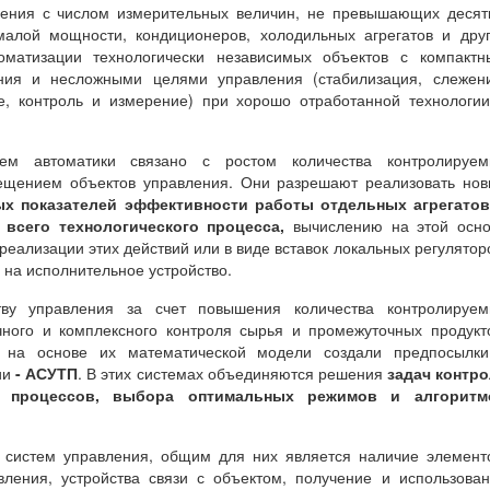
ления с числом измерительных величин, не превышающих десят
малой мощности, кондиционеров, холодильных агрегатов и дру
матизации технологически независимых объектов с компактн
ния и несложными целями управления (стабилизация, слежени
е, контроль и измерение) при хорошо отработанной технологи
тем автоматики связано с ростом количества контролируем
ещением объектов управления. Они разрешают реализовать но
х показателей эффективности работы отдельных агрегатов
 всего технологического процесса,
вычислению на этой осно
еализации этих действий или в виде вставок локальных регулятор
 на исполнительное устройство.
тву управления за счет повышения количества контролируем
чного и комплексного контроля сырья и промежуточных продукт
и на основе их математической модели создали предпосылки
ии
- АСУТП
. В этих системах объединяются решения
задач контр
их процессов, выбора оптимальных режимов и алгоритм
 систем управления, общим для них является наличие элемент
вления, устройства связи с объектом, получение и использова