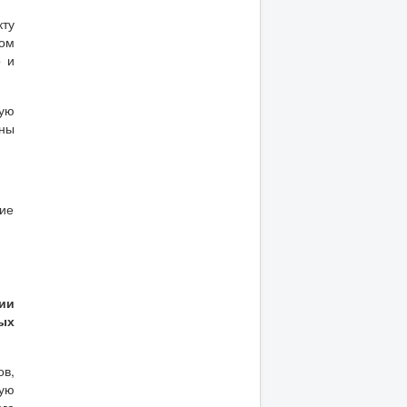
ту
том
о и
ную
ины
ние
ии
ых
ов,
ую