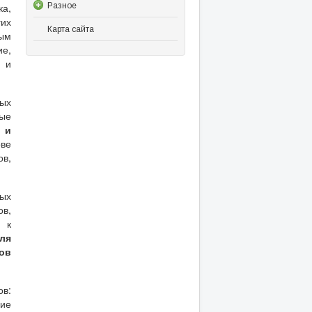
ка,
Разное
гих
Карта сайта
ым
е,
и и
ых
вые
 и
ве
ов,
ых
ов,
 к
оля
ов
ов:
ние