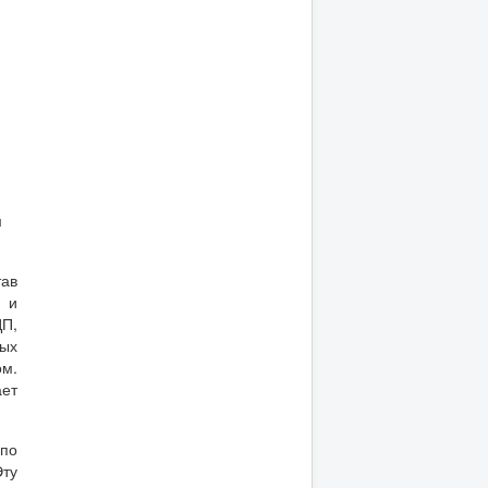
м
тав
П и
ЦП,
вых
ом.
ает
по
Эту