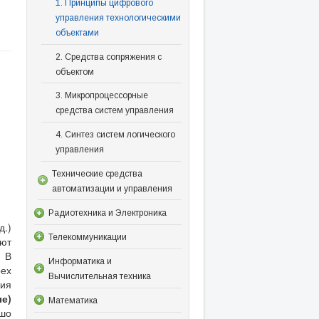
1. Принципы цифрового
управления технологическими
объектами
2. Средства сопряжения с
объектом
3. Микропроцессорные
средства систем управления
4. Синтез систем логического
управления
Технические средства
автоматизации и управления
Радиотехника и Электроника
д.)
Телекоммуникации
ают
. В
Информатика и
ех
Вычислительная техника
ия
е)
Математика
ошо