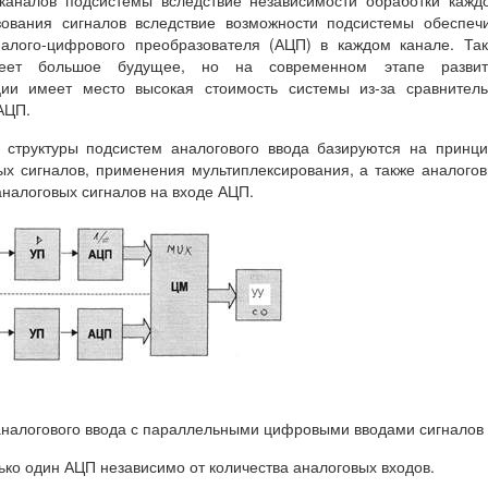
 каналов подсистемы вследствие независимости обработки кажд
зования сигналов вследствие возможности подсистемы обеспеч
алого-цифрового преобразователя (АЦП) в каждом канале. Та
меет большое будущее, но на современном этапе развит
ции имеет место высокая стоимость системы из-за сравнител
АЦП.
я структуры подсистем аналогового ввода базируются на принц
ых сигналов, применения мультиплексирования, а также аналого
налоговых сигналов на входе АЦП.
 аналогового ввода с параллельными цифровыми вводами сигналов
ько один АЦП независимо от количества аналоговых входов.