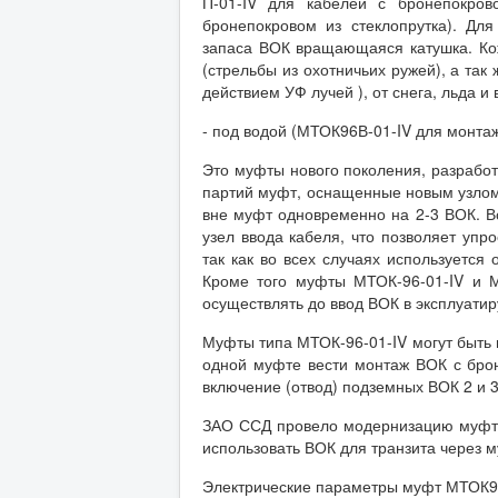
П-01-IV для кабелей с бронепокро
бронепокровом из стеклопрутка). Дл
запаса ВОК вращающаяся катушка. Ко
(стрельбы из охотничьих ружей), а так
действием УФ лучей ), от снега, льда 
- под водой (МТОК96В-01-IV для монтаж
Это муфты нового поколения, разрабо
партий муфт, оснащенные новым узлом
вне муфт одновременно на 2-3 ВОК. 
узел ввода кабеля, что позволяет упр
так как во всех случаях используетс
Кроме того муфты МТОК-96-01-IV и 
осуществлять до ввод ВОК в эксплуати
Муфты типа МТОК-96-01-IV могут быть 
одной муфте вести монтаж ВОК с брон
включение (отвод) подземных ВОК 2 и 3
ЗАО ССД провело модернизацию муфт 
использовать ВОК для транзита через 
Электрические параметры муфт МТОК96