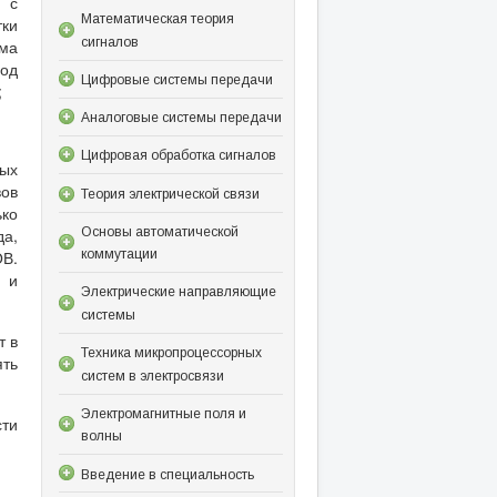
 с
Математическая теория
тки
сигналов
зма
под
Цифровые системы передачи
;
Аналоговые системы передачи
Цифровая обработка сигналов
ных
вов
Теория электрической связи
ько
Основы автоматической
да,
ОВ.
коммутации
х и
Электрические направляющие
системы
т в
Техника микропроцессорных
ять
систем в электросвязи
Электромагнитные поля и
сти
волны
Введение в специальность