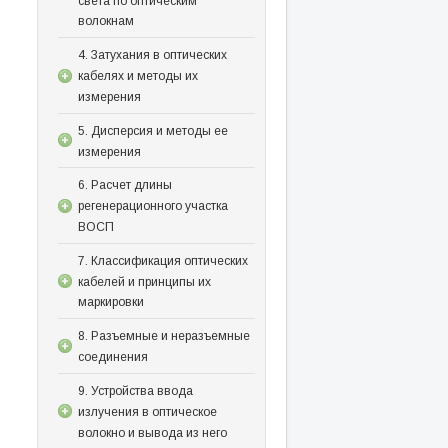
света по оптическим
волокнам
4. Затухания в оптических
кабелях и методы их
измерения
5. Дисперсия и методы ее
измерения
6. Расчет длины
регенерационного участка
ВОСП
7. Классификация оптических
кабелей и принципы их
маркировки
8. Разъемные и неразъемные
соединения
9. Устройства ввода
излучения в оптическое
волокно и вывода из него