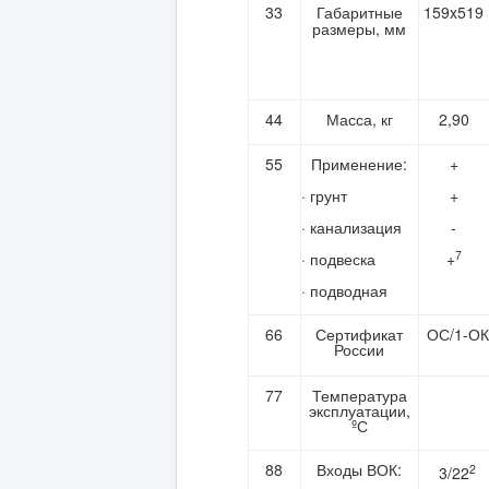
33
Габаритные
159x519
размеры, мм
44
Масса, кг
2,90
55
Применение:
+
· грунт
+
· канализация
-
7
· подвеска
+
· подводная
66
Сертификат
ОС/1-ОК-
России
77
Температура
эксплуатации,
ºС
88
Входы ВОК:
2
3/22