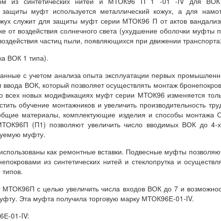
вом из синтетиче­ских нитей и МТОК96 П 1 -01 -IV для ВОК
я защиты муфт используется металлический кожух, а для намо
жух служит для защиты муфт серии МТОК96 П от актов вандали
 же от воздействия солнечного света (ухудшение оболочки муфты 
и воздействия частиц пыли, появляющихся при движении транспорта
а ВОК 1 типа).
танные с учетом анализа опыта эксплуатации первых промышлен
 ввода ВОК, который позволяет осуществлять монтаж бронепокро
Во всех новых модификациях муфт серии МТОК96 изменяется тол
остить обучение монтажников и увеличить производительность тру
я общие материалы, комплектующие изделия и способы монтажа 
МТОК96П (П1) позволяют увеличить число вводимых ВОК до 4-
руемую муфту.
использованы как ремонтные вставки. Подвесные муфты позволяю
епокровами из синтетических нитей и стеклопрутка и осуществл
 типов.
МТОК96П с целью увеличить числа входов ВОК до 7 и возможно
муфту. Эта муфта получила торговую марку МТОК96Е-01-IV.
Е-01-IV: