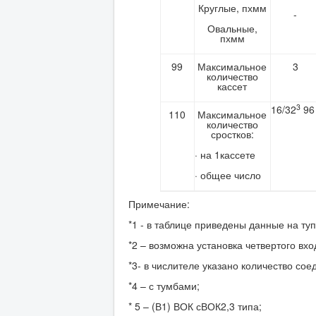
Круглые, пхмм
-
Овальные,
пхмм
99
Максимальное
3
количество
кассет
3
16/32
96
110
Максимальное
количество
сростков:
· на 1кассете
· общее число
Примечание:
*1 - в таблице приведены данные на ту
*2 – возможна установка четвертого вхо
*3- в числителе указано количество сое
*4 – с тумбами;
* 5 – (В1) ВОК сВОК2,3 типа;