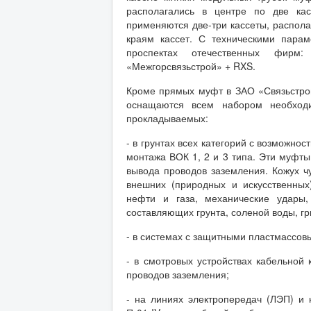
располагались в центре по две кас
применяются две-три кассеты, распола
краям кассет. С техническими пара
проспектах отечественных фирм
«Межгорсвязьстрой» + RXS.
Кроме прямых муфт в ЗАО «Связьстро
оснащаются всем набором необходи
прокладываемых:
- в грунтах всех категорий с возможно
монтажа ВОК 1, 2 и 3 типа. Эти муфт
вывода проводов заземления. Кожух 
внешних (природных и искусственных
нефти и газа, механические удары,
составляющих грунта, соленой воды, гры
- в системах с защитными пластмассовы
- в смотровых устройствах кабельной 
проводов заземления;
- на линиях электропередач (ЛЭП) и