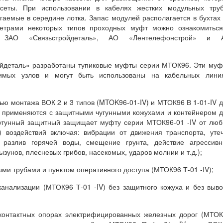
сеты. При использовании в кабелях жестких модульных труб
гаемые в середине лотка. Запас модулей располагается в бухтах
метрами некоторых типов проходных муфт можно ознакомиться
: ЗАО «Связьстройдеталь», АО «Лентелефонстрой» и 
йдеталь» разработаны тупиковые муфты серии МТОК96. Эти му
мых узлов и могут быть использованы на кабельных линия
стью монтажа ВОК 2 и 3 типов (MTOK96-01-IV) и МТОК96 В 1-01-IV 
ы применяются с защитными чугунными кожухами и контейнером 
чугунный защитный защищает муфту серии МТОК96-01 -IV от лю
) воздействий включая: вибрации от движения транспорта, уте
 разлив горячей воды, смещение грунта, действие агрессивн
зунов, плесневых грибов, насекомых, ударов молнии и т.д.);
ми трубами и пунктом оперативного доступа (МТОК96 Т-01 -IV);
канализации (МТОК96 Т-01 -IV) без защитного кожуха и без выв
 контактных опорах электрифицированных железных дорог (МТО