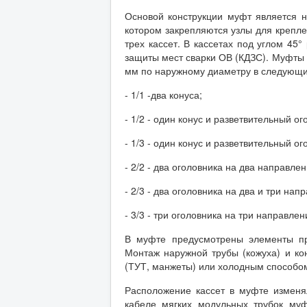
Основой конструкции муфт является 
котором закрепляются узлы для крепле
трех кассет. В кассетах под углом 45
защиты мест сварки ОВ (КДЗС). Муфты
мм по наружному диаметру в следующи
- 1/1 -два конуса;
- 1/2 - один конус и разветвительный о
- 1/3 - один конус и разветвительный о
- 2/2 - два оголовника на два направлен
- 2/3 - два оголовника на два и три нап
- 3/3 - три оголовника на три направлен
В муфте предусмотрены элементы пр
Монтаж наружной трубы (кожуха) и к
(ТУТ, манжеты) или холодным способом
Расположение кассет в муфте изменя
кабеле мягких модульных трубок му