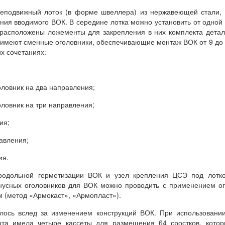
неподвижный лоток (в форме швеллера) из нержавеющей стали,
ния вводи­мого ВОК. В середине лотка можно установить от одной
° расположены ложементы для закрепления в них комплекта дета
 имеют сменные оголовники, обеспечивающие монтаж ВОК от 9 до
х сочетаниях:
головник на два направления;
головник на три направления;
ия;
равления;
ия.
одольной герметизации ВОК и узел крепления ЦСЭ под лотко
онусных оголовников для ВОК можно проводить с применением о
 (метод «Армокаст», «Армопласт»).
лось вслед за изменением конструкций ВОК. При использовани
фта имела четыре кассеты для размещения 64 сростков, кото