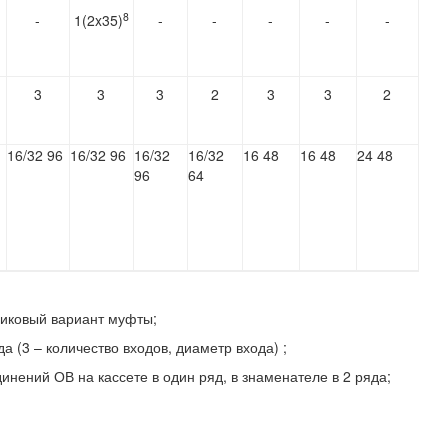
8
-
1(2x35)
-
-
-
-
-
3
3
3
2
3
3
2
16/32 96
16/32 96
16/32
16/32
16 48
16 48
24 48
96
64
пиковый вариант муфты;
да (3 – количество входов, диаметр входа) ;
динений ОВ на кассете в один ряд, в знаменателе в 2 ряда;