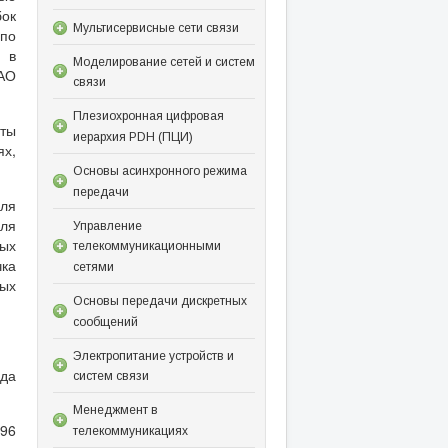
ок
Мультисервисные сети связи
 по
 в
Моделирование сетей и систем
АО
связи
Плезиохронная цифровая
фты
иерархия PDH (ПЦИ)
х,
Основы асинхронного режима
передачи
для
для
Управление
бых
телекоммуникационными
чка
сетями
ых
Основы передачи дискретных
сообщений
Электропитание устройств и
ода
систем связи
Менеджмент в
К96
телекоммуникациях