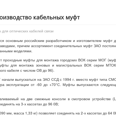
роизводство кабельных муфт
 для оптических кабелей связи
тся основным российским разработчиком и изготовителем муфт 
заводами, причем ассортимент соединительных муфт ЗАО постоя
ванными моделями.
т проходные муфты для монтажа городских ВОК серии МОГ (му
 муфты для монтажа зоновых и магистральных ВОК серии МТОК
ого кабеля с числом ОВ до 96).
начали выпускаться на ЗАО ССД с 1994 г. вместо муфт типа СМ
ра эксплуатации от -60 до +70°С. Муфты выпускаются следую
авливаемый на две смежные консоли в смотровом устройстве (
оединять на 3-х кассетах до 96 0В;
90 мм, масса 1,33 кг) позволяет соединять на 2-х кассетах до 64 0