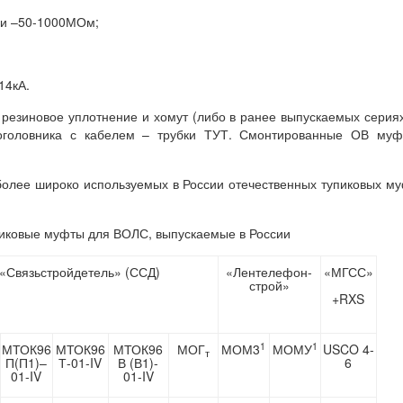
ии –50-1000МОм;
14кА.
 резиновое уплотнение и хомут (либо в ранее выпускаемых серия
 оголовника с кабелем – трубки ТУТ. Смонтированные ОВ муф
олее широко используемых в России отечественных тупиковых м
пиковые муфты для ВОЛС, выпускаемые в России
«Связьстройдетель» (ССД)
«Лентелефон-
«МГСС»
строй»
+RXS
1
1
МТОК96
МТОК96
МТОК96
МОГ
МОМ3
МОМУ
USCO 4-
т
П(П1)–
Т-01-IV
В (В1)-
6
01-IV
01-IV