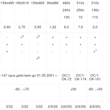
159x495
190x519
159x683
90x686
480x
510x
310x
240x
250x
136x
130
10
110
2,60
2,70
3,50
1,22
6,0
7,0
2,0
4
5
-
+
+
+
+
+
+
+
+
-
+
+
+
+
7
+
-
-
-
-
-
+
6
+
147 срок действия до 01.05.2001 г.
ОС/1-
ОС/1-
ОС/1-
ОК-72
ОК-174
ОК-101
-60…+70
±50
-60…+50
3/22
3/22
3/22
2/9/25
2(9/25)
2(9/29)
4(9/25)