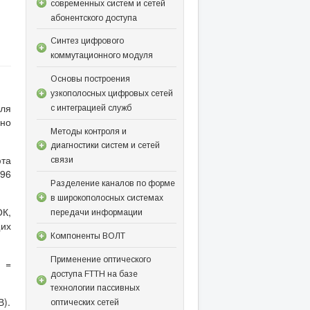
современных систем и сетей
абонентского доступа
Синтез цифрового
коммутационного модуля
Основы построения
узкополосных цифровых сетей
для
с интеграцией служб
нно
Методы контроля и
диагностики систем и сетей
фта
связи
96
Разделение каналов по форме
в широкополосных системах
ОК,
передачи информации
щих
Компоненты ВОЛТ
Применение оптического
L =
доступа FTTH на базе
технологии пассивных
В).
оптических сетей