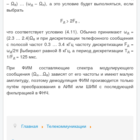
– Ω
) … (ω
– Ω
), а это условие будет выполняться, если
в
д
н
выбрать
F
> 2F
,
д
в
что соответствует условию (4.11). Обычно принимают ω
=
д
(2.3 … 2.4)Ω
и при дискретизации телефонного сообщения
в
с полосой частот 0.3 … 3.4 кГц частоту дискретизации F
=
д
ω
/2π βыбирают равной 8 кГц, а период дискретизации Т
=
д
д
1/F
= 125 мкс.
д
При ФИМ составляющие спектра модулирующего
сообщения (Ω
…Ω
) зависят от его частоты и имеют малую
н
в
амплитуду, поэтому демодуляция ФИМ производится только
путём преобразования в АИМ или ШИМ с последующей
фильтрацией в ФНЧ.
Главная
Телекоммуникации