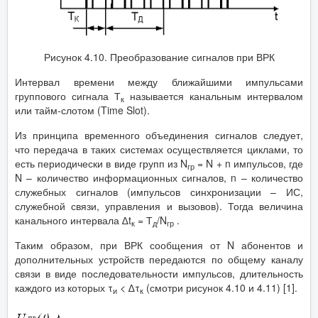
Рисунок 4.10. Преобразование сигналов при ВРК
Интервал времени между ближайшими импульсами
группового сигнала Т
называется канальным интервалом
к
или тайм-слотом (Time Slot).
Из принципа временного объединения сигналов следует,
что передача в таких системах осуществляется циклами, то
есть периодически в виде групп из N
= N + n импульсов, где
гр
N – количество информационных сигналов, n – количество
служебных сигналов (импульсов синхронизации – ИС,
служебной связи, управления и вызовов). Тогда величина
канального интервала ∆t
= Т
/N
.
к
д
гр
Таким образом, при ВРК сообщения от N абонентов и
дополнительных устройств передаются по общему каналу
связи в виде последовательности импульсов, длительность
каждого из которых τ
< ∆τ
(смотри рисунок 4.10 и 4.11) [1].
и
к