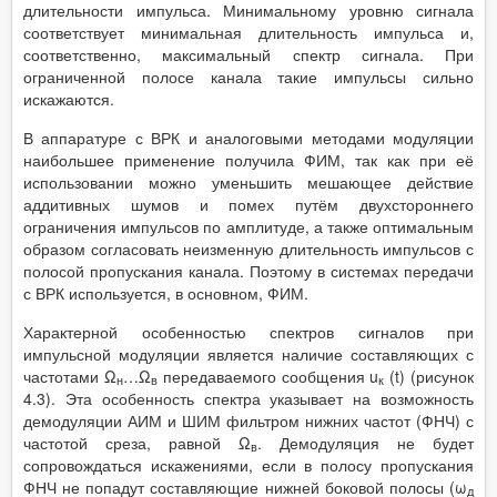
длительности импульса. Минимальному уровню сигнала
соответствует минимальная длительность импульса и,
соответственно, максимальный спектр сигнала. При
ограниченной полосе канала такие импульсы сильно
искажаются.
В аппаратуре с ВРК и аналоговыми методами модуляции
наибольшее применение получила ФИМ, так как при её
использовании можно уменьшить мешающее действие
аддитивных шумов и помех путём двухстороннего
ограничения импульсов по амплитуде, а также оптимальным
образом согласовать неизменную длительность импульсов с
полосой пропускания канала. Поэтому в системах передачи
с ВРК используется, в основном, ФИМ.
Характерной особенностью спектров сигналов при
импульсной модуляции является наличие составляющих с
частотами Ω
…Ω
передаваемого сообщения u
(t) (рисунок
н
в
к
4.3). Эта особенность спектра указывает на возможность
демодуляции АИМ и ШИМ фильтром нижних частот (ФНЧ) с
частотой среза, равной Ω
. Демодуляция не будет
в
сопровождаться искажениями, если в полосу пропускания
ФНЧ не попадут составляющие нижней боковой полосы (ω
д