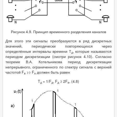
Рисунок 4.9. Принцип временного разделения каналов
Для этого эти сигналы преобразуются в ряд дискретных
значений, периодически повторяющихся через
определённые интервалы времени Т
, которые называются
д
периодом дискретизации (смотри рисунок 4.10). Согласно
теореме В.А. Котельникова период дискретизации
непрерывного, ограниченного по спектру сигнала с верхней
частотой F
>> F
должен быть равен
в
н
T
= 1/F
, F
≥ 2F
, (4.8)
д
д
д
в