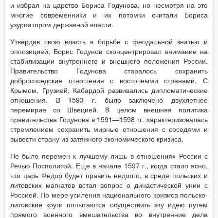
и избрал на царство Бориса Годунова, но несмотря на это
многие современники и их потомки считали Бориса
узурпатором державной власти.
Утвердив свою власть в борьбе с феодальной знатью и
оппозицией, Борис Годунов сконцентрировал внимание на
стабилизации внутреннего и внешнего положения России.
Правительство Годунова старалось сохранить
добрососедские отношения с восточными странами. С
Крымом, Грузией, Кабардой развивались дипломатические
отношения. В 1593 г. было заключено двухлетнее
перемирие со Швецией. В целом внешняя политика
правительства Годунова в 1591—1598 гг. характеризовалась
стремлением сохранить мирные отношения с соседями и
вывести страну из затяжного экономического кризиса.
Не было перемен к лучшему лишь в отношениях России с
Речью Посполитой. Еще в начале 1597 г., когда стало ясно,
что царь Федор будет править недолго, в среде польских и
литовских магнатов встал вопрос о династической унии с
Россией. По мере усиления национального кризиса польско-
литовские круги попытаются осуществить эту идею путем
прямого военного вмешательства во внутренние дела