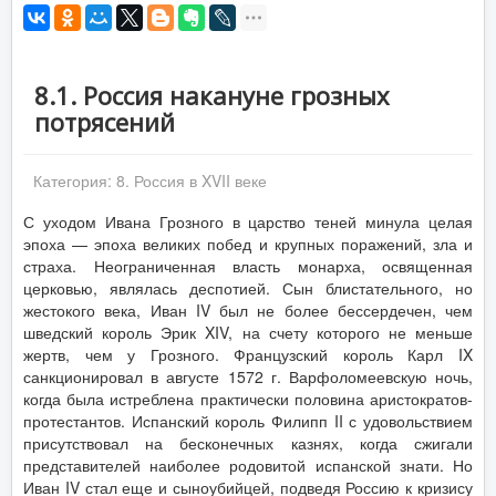
8.1. Россия накануне грозных
потрясений
Категория:
8. Россия в XVII веке
С уходом Ивана Грозного в царство теней минула целая
эпоха — эпоха великих побед и крупных поражений, зла и
страха. Неограниченная власть монарха, освященная
церковью, являлась деспотией. Сын блистательного, но
жестокого века, Иван IV был не более бессердечен, чем
шведский король Эрик XIV, на счету которого не меньше
жертв, чем у Грозного. Французский король Карл IX
санкционировал в августе 1572 г. Варфоломеевскую ночь,
когда была истреблена практически половина аристократов-
протестантов. Испанский король Филипп II с удовольствием
присутствовал на бесконечных казнях, когда сжигали
представителей наиболее родовитой испанской знати. Но
Иван IV стал еще и сыноубийцей, подведя Россию к кризису