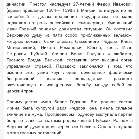
династии. Престол наследует 27-летний Федор Иванович
(время правления 1584— 1598гг.). Мягкий по натуре, но не
способный к делам правления государством, он мало
подходил на роль российского самодержца. Умирающий
Иван Грозный понимал драматизм ситуации. Он составил
Верховную думу из пяти особо приближенных вельмож,
которые должны были опекать блаженного Федора. Князь
Мстиславский, Никита Романович Юрьев, князь Иван
Петрович Шуйский, боярин Борис Годунов и любимец
Грозного Богдан Бельский составили этот высший орган
управления страной. Парадокс заключался в том, что
именно этот узкий круг людей, облеченных фактически
безграничной властью, впоследствии развяжет
ожесточенную и изощренную борьбу между собой за
царский трон.
Преимущества имел Борис Годунов. Его родная сестра
Ирина была супругой царя Федора, она имела сильное
влияние на мужа. Противовесом Годунову выступала партия
бояр во главе со знатным родом князей Шуйских. Разлом в
Верховной думе пролег через всю Россию. Страна вступала
в этап грозных потрясений.