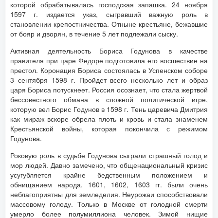
которой обрабатывалась господская запашка. 24 ноября
1597 г. издается указ, сыгравший важную роль в
становлении крепостничества. Отныне крестьяне, бежавшие
от бояр и дворян, в течение 5 лет подлежали сыску.
Активная деятельность Бориса Годунова в качестве
правителя при царе Федоре подготовила его восшествие на
престол. Коронация Бориса состоялась в Успенском соборе
3 сентября 1598 г. Пройдет всего несколько лет и образ
царя Бориса потускнеет. Россия осознает, что стала жертвой
бессовестного обмана в сложной политической игре,
которую вел Борис Годунов в 1598 г. Тень царевича Дмитрия
как мираж вскоре обрела плоть и кровь и стала знаменем
Крестьянской войны, которая покончила с режимом
Годунова.
Роковую роль в судьбе Годунова сыграли страшный голод и
мор людей. Давно замечено, что общенациональный кризис
усугубляется крайне бедственным положением и
обнищанием народа. 1601, 1602, 1603 гг. были очень
неблагоприятны для земледелия. Неурожаи способствовали
массовому голоду. Только в Москве от голодной смерти
умерло более полумиллиона человек. Зимой нищие