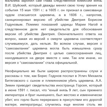
мальчика заронил сам глава следственной комиссии князь
В.И. Шуйский, который дважды менял свою точку зрения на
события 15 мая 1591 г.: в 1605 г. он признал в самозванце
чудом спасшегося царевича, а в 1606 г., напротив,
санкционировал версию об убийстве Дмитрия Борисом
Годуновым. Помимо показаний царицы Марии Нагой в
следственном деле нет свидетельств для обоснования
версии об убийстве Дмитрия. Окончательного ответа на
вопрос, какая из версий о смерти царевича соответствует
случившемуся, дать нельзя. Во всяком случае, версия о
“самозаклании” царевича могла быть измышлена сразу
после убийства Дмитрия с целью самосохранения лиц,
находившихся на дворе вместе с ним. Так или иначе, но
версия о “самозаклании” стала официальной.
Неофициально же были широко распространены слухи и
рассказы о том, как Борис Годунов послал в Углич Михаила
Битяговского с сыном и племянником убить царевича. А.А.
Зимин приводит свидетельства иностранца Горсея, который
в июне 1591 г. писал, что “юный князь 9 лет, сын прежнего
императора и брат нынешнего, был жестоко и изменнически
убит; его горло было перерезано в присутствии его дорогой
матери, императрицы; случились еще многие столь же