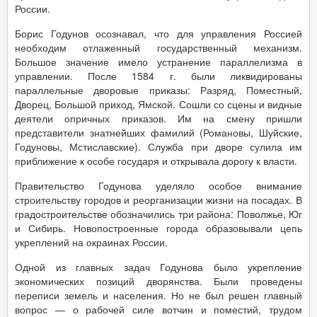
России.
Борис Годунов осознавал, что для управления Россией
необходим отлаженный государственный механизм.
Большое значение имело устранение параллелизма в
управлении. После 1584 г. были ликвидированы
параллельные дворовые приказы: Разряд, Поместный,
Дворец, Большой приход, Ямской. Сошли со сцены и видные
деятели опричных приказов. Им на смену пришли
представители знатнейших фамилий (Романовы, Шуйские,
Годуновы, Мстиславские). Служба при дворе сулила им
приближение к особе государя и открывала дорогу к власти.
Правительство Годунова уделяло особое внимание
строительству городов и реорганизации жизни на посадах. В
градостроительстве обозначились три района: Поволжье, Юг
и Сибирь. Новопостроенные города образовывали цепь
укреплений на окраинах России.
Одной из главных задач Годунова было укрепление
экономических позиций дворянства. Были проведены
переписи земель и населения. Но не был решен главный
вопрос — о рабочей силе вотчин и поместий, трудом