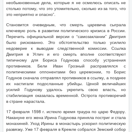
необыкновенные дела, которые я не осмелюсь описать не
столько потому, что это утомительно, сколько из-за того, что
это неприятно и опасно”.
Становится очевидным, что смерть царевича сыграла
ключевую роль в развитии политического кризиса в России.
Перечить официальной версии о “самозаклании” Дмитрия
было рискованно. Это обстоятельство только усилило
недоверие к выводам следственной комиссии. Ссылка
Дмитрия в Углич и его смерть вполне соответствуют
типичному для Бориса Годунова способу устранения
противников. Бели Иван Грозный расправлялся с
политическими оппонентами без церемонии, то Борис
Годунов сначала отправлял противников в ссылку, а позднее
их настигали подосланные убийцы. Ценой величайших
усилий Годунову удалось укрепить свою власть, но
стабилизация оказалась временной. Острота противоречий
в стране нарастала.
17 февраля 1598 г. истекло время траура по царю Федору.
Накануне его жена Ирина Годунова приняла постриг и стала
монахиней. Уход Ирины в монастырь ускорил политическую
развязку. Уже 17 февраля в Кремле собрался Земский собор