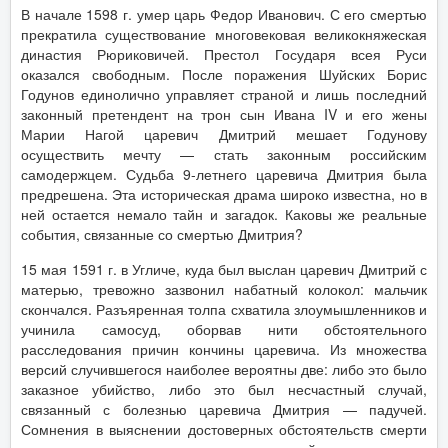
В начале 1598 г. умер царь Федор Иванович. С его смертью
прекратила существование многовековая великокняжеская
династия Рюриковичей. Престол Государя всея Руси
оказался свободным. После поражения Шуйских Борис
Годунов единолично управляет страной и лишь последний
законный претендент на трон сын Ивана IV и его жены
Марии Нагой царевич Дмитрий мешает Годунову
осуществить мечту — стать законным российским
самодержцем. Судьба 9-летнего царевича Дмитрия была
предрешена. Эта историческая драма широко известна, но в
ней остается немало тайн и загадок. Каковы же реальные
события, связанные со смертью Дмитрия?
15 мая 1591 г. в Угличе, куда был выслан царевич Дмитрий с
матерью, тревожно зазвонил набатный колокол: мальчик
скончался. Разъяренная толпа схватила злоумышленников и
учинила самосуд, оборвав нити обстоятельного
расследования причин кончины царевича. Из множества
версий случившегося наиболее вероятны две: либо это было
заказное убийство, либо это был несчастный случай,
связанный с болезнью царевича Дмитрия — падучей.
Сомнения в выяснении достоверных обстоятельств смерти