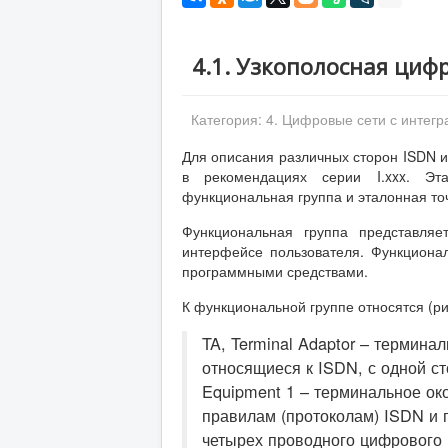
4.1. Узкополосная цифр
Категория:
4. Цифровые сети с интегр
Для описания различных сторон ISDN и
в рекомендациях серии I.xxx. Эт
функциональная группа и эталонная то
Функциональная группа представля
интерфейсе пользователя. Функциона
программными средствами.
К функциональной группе относятся (рис
TA, Terminal Adaptor – термина
относящиеся к ISDN, с одной ст
Equipment 1 – терминальное око
правилам (протоколам) ISDN и 
четырех проводного цифрового 