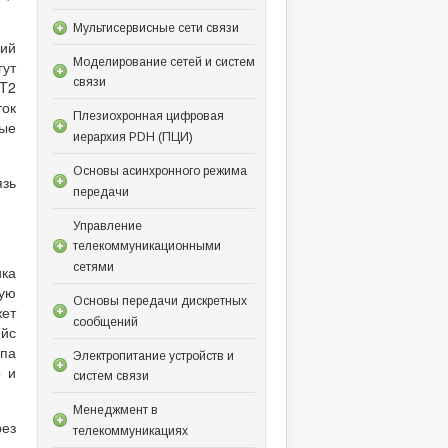
Мультисервисные сети связи
ций
Моделирование сетей и систем
гут
связи
NT2
ток
Плезиохронная цифровая
ные
иерархия PDH (ПЦИ)
Основы асинхронного режима
язь
передачи
Управление
телекоммуникационными
сетями
ика
ную
Основы передачи дискретных
жет
сообщений
ейс
упа
Электропитание устройств и
о и
систем связи
Менеджмент в
рез
телекоммуникациях