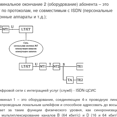
рминальное окончание 2 (оборудование) абонента – это
т по протоколам, не совместимым с ISDN (персональные
нные аппараты и т.д.);
ифровой сети с интеграцией услуг (служб) - ISDN-ЦСИС
терминал 1 – это оборудование, соединяющее 4-х проводную ли
ухпроводным локальным шлейфом и способное адресовать до вос
чает за такие функции физического уровня, как синхронизац
мультиплексирование каналов B (64 кбит/с) и D (16 и 64 кбит/