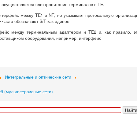
S осуществляется электропитание терминалов в TE.
интерфейс между TE1 и NT, но указывает протокольную организа
у часто обозначают S/T как единое.
фейс между терминальным адаптером и TE2 и, как правило, э
оставщиком оборудования, например, интерфейс
Интегральные и оптические сети
жб (мультисервисные сети)