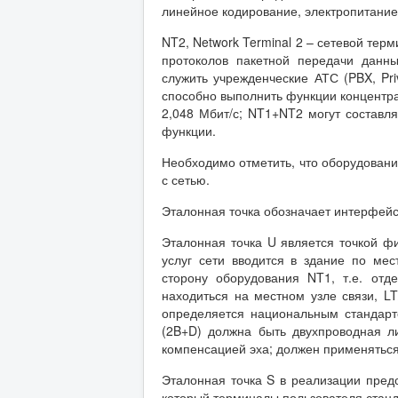
линейное кодирование, электропитание
NT2, Network Terminal 2 – сетевой тер
протоколов пакетной передачи данн
служить учрежденческие АТС (PBX, Pri
способно выполнить функции концентр
2,048 Мбит/с; NT1+NT2 могут составля
функции.
Необходимо отметить, что оборудование
с сетью.
Эталонная точка обозначает интерфей
Эталонная точка U является точкой фи
услуг сети вводится в здание по мес
сторону оборудования NT1, т.е. отд
находиться на местном узле связи, LT/
определяется национальным стандарт
(2B+D) должна быть двухпроводная л
компенсацией эха; должен применяться к
Эталонная точка S в реализации предс
который терминалы пользователя стан