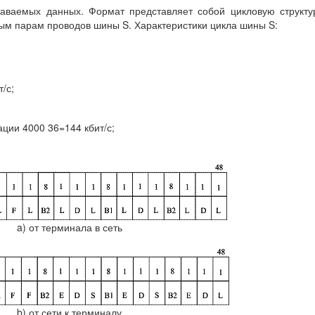
ваемых данных. Формат представляет собой цикловую структу
м парам проводов шины S. Характеристики цикла шины S:
/с;
ции 4000 36=144 кбит/с;
a) от терминала в сеть
b) от сети к терминалу