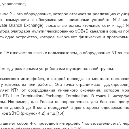
, управление;
минал 2 – это оборудование, которое отвечает за реализацию функ
ых, коммутации и обслуживания; примерами устройств NT2 мо
vate Branch Exchange), локальные вычислительные сети и т.д.; 
атора благодаря мультиплексированию 3OB+D каналов в общий по
ть одно устройство, которое выполняет физические и протоколь
 TE отвечает за связь с пользователем, а оборудование NT за св
с между различными устройствами функциональной группы.
зического интерфейса, в которой проводка от местного поставщ
ту жительства или работы. Эта точка ограничивает двухпровод
еляет NT1 от оборудования линейного окончания, которое мо
 ET/ Line Termination/ Exchange Termination/. В точке U интерф
ом. Например, для России по определению: для базового дост
иния длиной до 8 км с передачей в две стороны одновременн
од 2B1Q (рисунок 4.2) и т.д.[1,4].
тавляет собой 4-х проводной интерфейс “пользователь-сеть”, че
дартным образом взаимодействуют с ЦСИС.