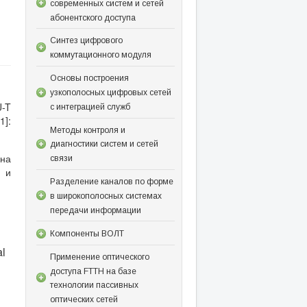
современных систем и сетей
абонентского доступа
Синтез цифрового
коммутационного модуля
Основы построения
узкополосных цифровых сетей
U-T
с интеграцией служб
]:
Методы контроля и
диагностики систем и сетей
на
связи
я и
Разделение каналов по форме
в широкополосных системах
передачи информации
Компоненты ВОЛТ
l
Применение оптического
доступа FTTH на базе
технологии пассивных
оптических сетей