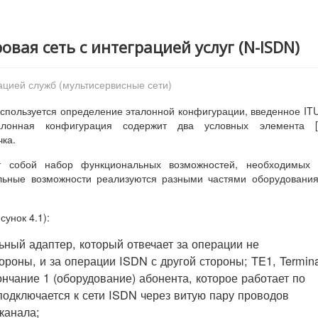
овая сеть с интеграцией услуг (N-ISDN)
ацией служб (мультисервисные сети)
спользуется определение эталонной конфигурации, введенное IT
алонная конфигурация содержит два условных элемента [1
чка.
ет собой набор функциональных возможностей, необходимых 
льные возможности реализуются разными частями оборудовани
унок 4.1):
льный адаптер, который отвечает за операции не
ороны, и за операции ISDN с другой стороны; TE1, Termina
нчание 1 (оборудование) абонента, которое работает по
подключается к сети ISDN через витую пару проводов
канала;