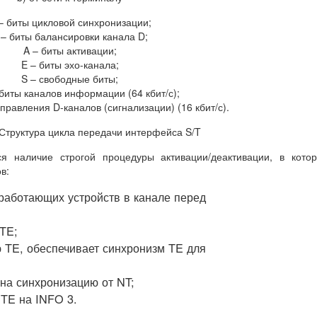
– биты цикловой синхронизации;
 – биты балансировки канала D;
A – биты активации;
E – биты эхо-канала;
S – свободные биты;
 биты каналов информации (64 кбит/с);
правления D-каналов (сигнализации) (16 кбит/с).
 Структура цикла передачи интерфейса S/T
я наличие строгой процедуры активации/деактивации, в кото
в:
 работающих устройств в канале перед
 TE;
ю TE, обеспечивает синхронизм TE для
 на синхронизацию от NT;
 TE на INFO 3.