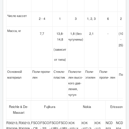
5
Число кассет
2 - 4
1
3
1, 2, 3
6
2
4
Масса, кг
7,7
13,8-
1,8 (без
2,1
-
(10
(1
14,8
чугунины)
-
-
25)
25
(зависит
от типа)
Основной
Поли-пропи-
Стекло-
Полиэти-
Поли-
Поли-
Полип
материал
лен
пластик
лен высо-
этилен
пропи- лен
кого дав-
ления,
чугун
Reichle & De-
Fujikura
Nokia
Ericsson
Massari
R30213,
R30213,
FSCO
FSCO
FSCO
FSCO
ХОК
ХОК
ХОК
NCD
NCD
R30209,
R30209,
- CB
- SS
-12B2
-12B2
-103 (4
-107 (3
-112
503
504