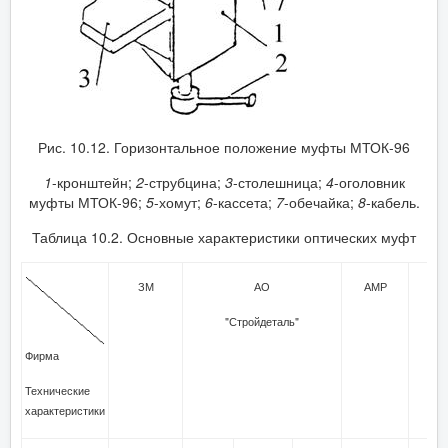
Рис. 10.12. Горизонтальное положение муфты МТОК-96
1
-кронштейн;
2
-струбцина;
3
-столешница;
4
-оголовник
муфты МТОК-96;
5
-хомут;
6
-кассета;
7
-обечайка;
8
-кабель.
Таблица 10.2. Основные характеристики оптических муфт
ЗМ
АО
АМР
Ray
"Стройдеталь"
Фирма
Технические
характеристики