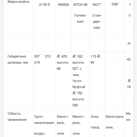
Марка муфты
2178-S
ММ30К
МТОК-96
МОГ*
TRP
FOS
(тупико-
(стан-
(тупи
вая)
дарт-
ная)
А4
Габаритные
557 ´ ´ 215 ´
Æ 425;
Æ 162;
113 Æ
-
420
размеры, мм
219
высота
высота
90
66
507, с
´
защ.
Чугун.
Æ
Муфтой
180
Æ 192
высота
590
Область
Магист
Грунт,
Магист-
Магист-
Зона,
Магистраль
применения
зона, 
канализация,
раль,
раль,
город
зона,
воздух
зона
зона