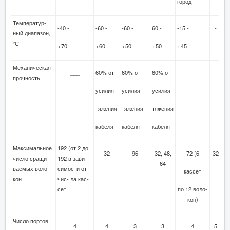
город
Температур-
-40 -
-60 -
-60 -
60 -
-15 -
-
-
ный диапазон,
°С
+70
+60
+50
+50
+45
Механическая
___
60% от
60% от
60% от
-
-
-
прочность
усилия
усилия
усилия
тяжения
тяжения
тяжения
кабеля
кабеля
кабеля
Максимальное
192 (от 2 до
32
96
32, 48,
72 (6
32
9
число сращи-
192 в зави-
64
ваемых воло-
симости от
кассет
кон
чис- ла кас-
сет
по 12 воло-
кон)
Число портов
4
4
3
3
4
5
3 