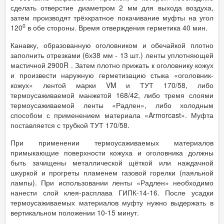
сделать отверстие диаметром 2 мм для выхода воздуха,
затем производят трёхкратное покачивание муфты на угол
0
120
в обе стороны. Время отверждения герметика 40 мин.
Канавку, образованную оголовником и обечайкой плотно
заполнить отрезками (6х38 мм - 13 шт.) ленты уплотняющей
мастичной 2900R . Затем плотно прижать к оголовнику кожух
и произвести наружную герметизацию стыка «оголовник-
кожух» лентой марки VM и ТУТ 170/58, либо
термоусаживаемой манжетой 168/42, либо тремя слоями
термоусаживаемой ленты «Радлен», либо холодным
способом с применением материала «Armorcast». Муфта
поставляется с трубкой ТУТ 170/58.
При применении термоусаживаемых материалов
примыкающие поверхности кожуха и оголовника должны
быть зачищены металлической щёткой или наждачной
шкуркой и прогреты пламенем газовой горелки (паяльной
лампы). При использовании ленты «Радлен» необходимо
нанести слой клея-расплава ГИПК-14-16. После усадки
термоусаживаемых материалов муфту нужно выдержать в
вертикальном положении 10-15 минут.