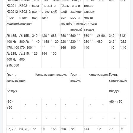
R30211,
R30211,
(ком-
(на за
(тон-
(боль
типа в
типа в
R30212
R30212
пакт-
стеж-
кий)
шой
зависи-
зависи-
(про-
(про-
ная)
ках)
ем-
мости
мости
ходные)
ходные)
кости)
от числа
от числа
вводов)
вводов)
Æ 155,
Æ 155,
340 ´
420 ´
683 ´
750 ´ ´
560 ´ ´
560 ´ ´
Æ 90,
342 ´ ´
342´
400 Æ
300 Æ
´ 140
´ 158
´ 120
220 ´ ´
230 ´ ´
230 ´ ´
480
242 ´
´262
470, 400
170, 300
´ ´
´ ´
´ ´
166
100
140
110
´140
Æ 215,
Æ 215,
126
154
130
400 Æ
400
215, 680
Грунт,
Канализация, воздух
Грунт, канализация,
Грунт,
канализация,
воздух
канализация,
Воздух
Воздух
-60 -
-60 - +50
-
-
-
-
-
-
-
-
+60
-
-
-
-
-
-
-
-
-
-
-
27, 72,
24, 72,
72
96
156
360
72
144
12
72
96