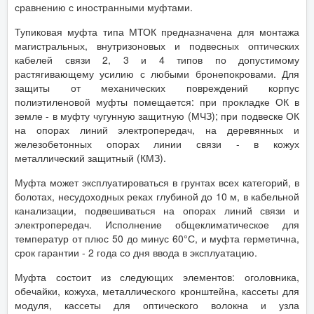
сравнению с иностранными муфтами.
Тупиковая муфта типа МТОК предназначена для монтажа
магистральных, внутризоновых и подвесных оптических
кабелей связи 2, 3 и 4 типов по допустимому
растягивающему усилию с любыми бронепокровами. Для
защиты от механических повреждений корпус
полиэтиленовой муфты помещается: при прокладке ОК в
земле - в муфту чугунную защитную (МЧЗ); при подвеске ОК
на опорах линий электропередач, на деревянных и
железобетонных опорах линии связи - в кожух
металлический защитный (КМЗ).
Муфта может эксплуатироваться в грунтах всех категорий, в
болотах, несудоходных реках глубиной до 10 м, в кабельной
канализации, подвешиваться на опорах линий связи и
электропередач. Исполнение общеклиматическое для
температур от плюс 50 до минус 60°С, и муфта герметична,
срок гарантии - 2 года со дня ввода в эксплуатацию.
Муфта состоит из следующих элементов: оголовника,
обечайки, кожуха, металлического кронштейна, кассеты для
модуля, кассеты для оптического волокна и узла