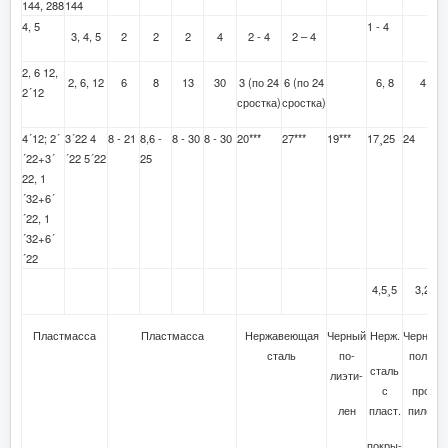
144, 288
144
4, 5
1 - 4
3, 4, 5
2
2
2
4
2 - 4
2 – 4
2, 6 12,
2, 6, 12
6
8
13
30
3 (по 24
6 (по 24
6, 8
4
2´12
сростка)
сростка)
4´12; 2´
3´22 4
8 - 21
8,6 -
8 - 30
8 - 30
20***
27***
19***
17¸25
24
´22+3´
´22 5´22
25
22, 1
´32+6´
´22, 1
´32+6´
´22
4,5¸5
3,2
Пластмасса
Пластмасса
Нержавеющая
Черный
Нерж.
Черный
сталь
по-
поли-
сталь
лиэти-
с
про-
лен
пласт.
пилен
покры-