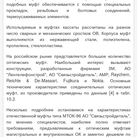
подобных муфт обеспечивается с помощью специальных
прокладок, резьбовых и болтовых соединений,
термоусаживаемых элементов.
Используемые в муфтах кассеты рассчитаны на разное
число сварных и механических сростков ОВ. Корпуса муфт
выполняются из нержавеющей стали, полиэтилена,
пропилена, стеклопластика.
На российском рынке представляется большое количество
оптических муфт. Наибольший интерес вызывают
конструкции, разработанные фирмами 3М, АО
"Лентелефонстрой", АО "Связьстройдеталь", АМР, Raychem,
Reichle & De-Massari, Fujikura и Nokia. Основные
технические характеристики соединительных оптических
муфт, их производители приведены по данным [4] в табл.
10.2.
Несколько подробнее остановимся на характеристиках
отечественной муфты типа МТОК-96 АО "Связьстройдеталь",
по мнению специалистов, наиболее полно отвечает
требованиям, предъявляемым к оптическим муфтам
магистральных и внутризоновых ОК и заметно дешевле по