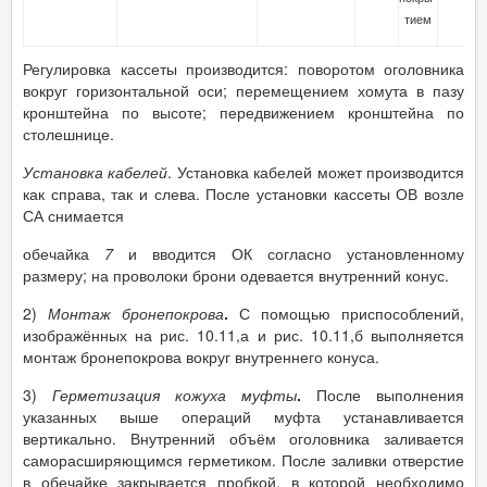
тием
Регулировка кассеты производится: поворотом оголовника
вокруг горизонтальной оси; перемещением хомута в пазу
кронштейна по высоте; передвижением кронштейна по
столешнице.
Установка кабелей
. Установка кабелей может производится
как справа, так и слева. После установки кассеты ОВ возле
СА снимается
обечайка
7
и вводится ОК согласно установленному
размеру; на проволоки брони одевается внутренний конус.
2)
Монтаж бронепокрова
.
С помощью приспособлений,
изображённых на рис. 10.11,а и рис. 10.11,б выполняется
монтаж бронепокрова вокруг внутреннего конуса.
3)
Герметизация кожуха муфты
.
После выполнения
указанных выше операций муфта устанавливается
вертикально. Внутренний объём оголовника заливается
саморасширяющимся герметиком. После заливки отверстие
в обечайке закрывается пробкой, в которой необходимо