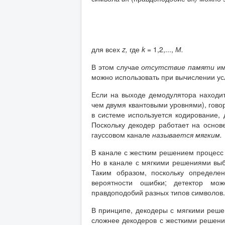
для всех
z
,
где
k
=
1,2,...,
М.
В этом случае
отсутствие памяти
им
можно использовать при вычислении ус
Если на выходе демодулятора находи
чем двумя квантовыми уровнями), гово
в системе используется кодирование,
Поскольку декодер работает на осно
гауссовом канале
называется мягким.
В канале с жестким решением процесс
Но в канале с мягкими решениями выб
Таким образом, поскольку определе
вероятности ошибки; детектор мож
правдоподобий разных типов символов.
В принципе, декодеры с мягкими реше
сложнее декодеров с жесткими решения