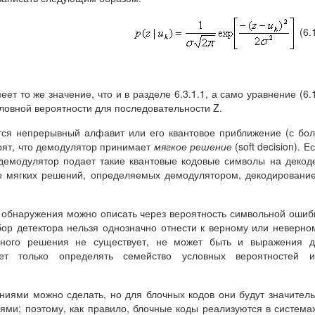
(6.
еет то же значение, что и в разделе 6.3.1.1, а само уравнение (6.
ловной вероятности для последовательности Z.
тся непрерывный алфавит или его квантовое приближение (с бо
рят, что демодулятор принимает
мягкое решение
(soft decision). Е
 демодулятор подает такие квантовые кодовые символы на декод
ве мягких решений, определяемых демодулятором, декодировани
 обнаружения можно описать через вероятность символьной ошиб
ор детектора нельзя однозначно отнести к верному или неверно
нного решения не существует, не может быть и выражения д
ет только определять семейство условных вероятностей и
ниями можно сделать, но для блочных кодов они будут значител
ми; поэтому, как правило, блочные коды реализуются в система