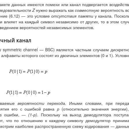
 пакете данных имеются помехи или канал подвергается воздейст
следовательности
Z
нужно выражать как
совместную
вероятность в
ение (6.12) — это условие
отсутствия памяти
у канала. Поскол
ти влияет на каждый символ независимо от других, то в этом слу
зведением вероятностей независимых элементов.
ичный канал
ry symmetric channel — BSC) является частным случаем дискретн
 алфавиты которого состоят из двоичных элементов (0 и 1). Услов
зываемые
вероятности перехода.
Иными словами, при переда
инятия его с ошибкой равна
р
(относительно значения энергии)
без ошибки, —
(1-р).
Поскольку на выход демодулятора поступ
ят, что по отношению к каждому символу демодулятор приним
ассмотрим наиболее распространенную схему кодирования — данны