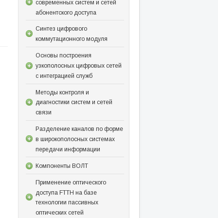
современных систем и сетей
абонентского доступа
Синтез цифрового
коммутационного модуля
Основы построения
узкополосных цифровых сетей
с интеграцией служб
Методы контроля и
диагностики систем и сетей
связи
Разделение каналов по форме
в широкополосных системах
передачи информации
Компоненты ВОЛТ
Применение оптического
доступа FTTH на базе
технологии пассивных
оптических сетей