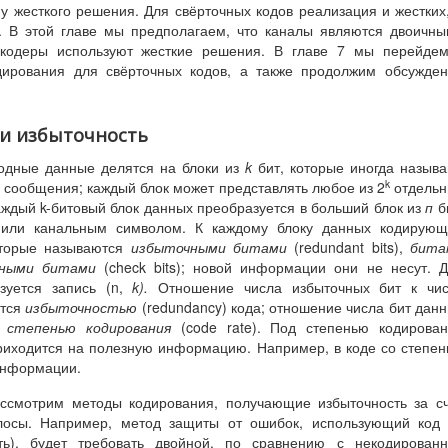
 жесткого решения. Для свёрточных кодов реализация и жестких
. В этой главе мы предполагаем, что каналы являются двоичн
екодеры используют жесткие решения. В главе 7 мы перейдем
дирования для свёрточных кодов, а также продолжим обсужде
я и избыточность
ходные данные делятся на блоки из
k
бит, которые иногда назыв
k
сообщения; каждый блок может представлять любое из 2
отдельн
ждый k-битовый блок данных преобразуется в больший блок из
п
б
 или канальным символом. К каждому блоку данных кодирующ
оторые называются
избыточными битами
(redundant bits),
бита
ьными битами
(check bits); новой информации они не несут. 
зуется запись (n,
k
).
Отношение числа избыточных бит к чис
ется
избыточностью
(redundancy) кода; отношение числа бит дан
я
степенью кодирования
(code rate). Под степенью кодирова
приходится на полезную информацию. Например, в коде со степе
 информации.
ассмотрим методы кодирования, получающие избыточность за с
осы. Например, метод защиты от ошибок, использующий код 
ть), будет требовать двойной, по сравнению с некодированн