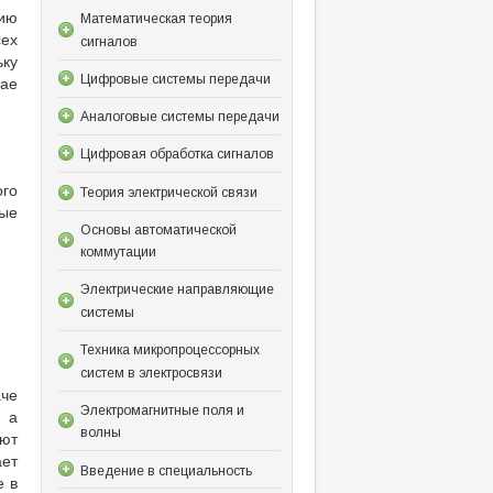
вию
Математическая теория
сех
сигналов
ьку
Цифровые системы передачи
чае
Аналоговые системы передачи
Цифровая обработка сигналов
ого
Теория электрической связи
ные
Основы автоматической
коммутации
Электрические направляющие
системы
Техника микропроцессорных
систем в электросвязи
че
Электромагнитные поля и
, а
волны
ают
ает
Введение в специальность
е в