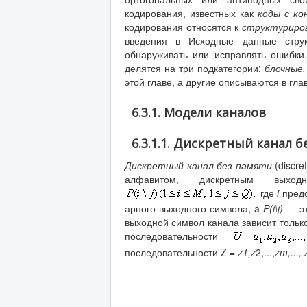
кодирования, известных как
коды с к
кодирования относятся к
структуриро
введения в Исходные данные струк
обнаруживать или исправлять ошибки.
делятся на три подкатегории:
блочные
этой главе, а другие описываются в глав
6.3.1. Модели каналов
6.3.1.1. Дискретный канал 
Дискретный канал без памяти
(discr
алфавитом, дискретным выхо
где
i
предс
арного выходного символа, a
P
(
i
\
j
) —
э
выходной символ канала зависит только
последовательности
последовательности Z =
z
1
,
z
2,...,
zm
,...,