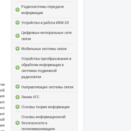
Радиосистемы передачи
информации
Устройство и работа ИКМ-30
Цифровые интегральные сети
связи
Мобильные системы связи
Устройства преобразования и
обработки информации в
системах подвижной
радиосвязи
ача
Направляющие системы связи
ной
ия
Линии АТС
ых
го
Основы теории информации
ных
Основы информационной
ой
безопасности в
ния
телекоммуникациях
ур