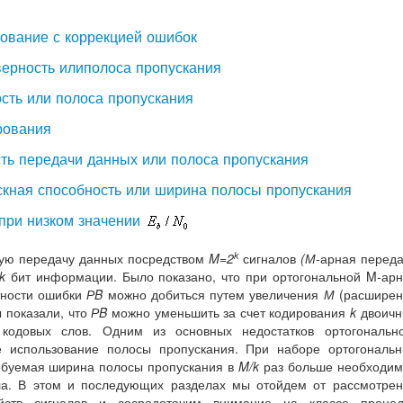
рование с коррекцией ошибок
оверность илиполоса пропускания
ость или полоса пропускания
рования
ость передачи данных или полоса пропускания
ускная способность или ширина полосы пропускания
 при низком значении
k
вую передачу данных посредством
M
=2
сигналов
(М-
арная перед
k
бит информации. Было показано, что при ортогональной M-ар
тности ошибки
Р
B
можно добиться путем увеличения
М
(расширен
ы показали, что
Р
B
можно уменьшить за счет кодирования
k
двоичн
 кодовых слов. Одним из основных недостатков ортогонально
е использование полосы пропускания. При наборе ортогональ
ебуемая ширина полосы пропускания в
M
/
k
раз больше необходим
ла. В этом и последующих разделах мы отойдем от рассмотре
йств сигналов и сосредоточим внимание на классе процед