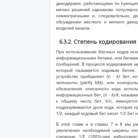
декодерами, работающими по принципу
мягких решений одинаково популярна
симметричными и, следовательно, д
обсуждению жесткого и мягкого деко
моделей канала.
6.3.2. Степень кодировани
При использовании блочных кодов ис
информационными битами, или битами 
сообщений. В процессе кодирования ка
который называется кодовым битом,
устройство прибавляет (n -
k
)
бит, к
четности
(parity bits), или
контрол
обозначения описанного кода исполь
информационных бит, (n -
k
)/
k
,
называ
к общему числу бит, k/n, именуетс
подразумевается доля кода, которая 
1/2, каждый кодовый бит несет 1/2 бит
В этой главе и в главах 7 и 8 мы р
увеличения необходимой ширины пол
степенью 1/2 (100%-ная избыточнос