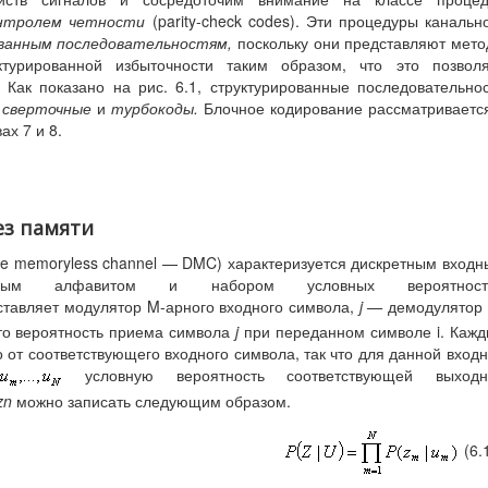
онтролем четности
(parity-check codes). Эти процедуры канальн
ванным последовательностям,
поскольку они представляют мет
турированной избыточности таким образом, что это позволя
 Как показано на рис. 6.1, структурированные последовательно
, сверточные
и
турбокоды.
Блочное кодирование рассматриваетс
ах 7 и 8.
без памяти
ete memoryless channel — DMC) характеризуется дискретным вход
дным алфавитом и набором условных вероятност
тавляет модулятор M-арного входного символа,
j
—
демодулятор
то вероятность приема символа
j
при переданном символе i. Каж
 от соответствующего входного символа, так что для данной вход
условную вероятность соответствующей выходн
zn
можно записать следующим образом.
(6.