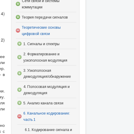
Сети связи и системы
коммутации
14)
Теория передачи сигналов
Теоретические основы
цифровой связи
12)
1. Сигналы и спектры
2. Форматирование и
лее
узкополосная модуляция
сли
ер.
3. Узкополосная
е в
демодуляция/обнаружение
4. Полосовая модуляция и
ки.
демодуляция
му.
ля
5. Анализ канала связи
ли
6. Канальное кодирование:
часть 1
ьно
6.1. Кодирование сигнала и
х с