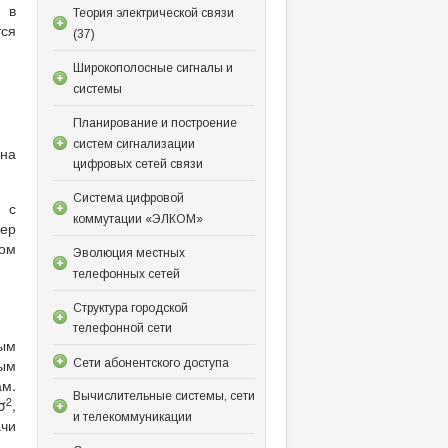
 в
Теория электрической связи
тся
(37)
Широкополосные сигналы и
системы
Планирование и построение
систем сигнализации
ена
цифровых сетей связи
Система цифровой
 с
коммутации «ЭЛКОМ»
дер
ом
Эволюция местных
телефонных сетей
Структура городской
телефонной сети
ым
ым
Сети абонентского доступа
ам.
Вычислительные системы, сети
2
σ
,
и телекоммуникации
чи