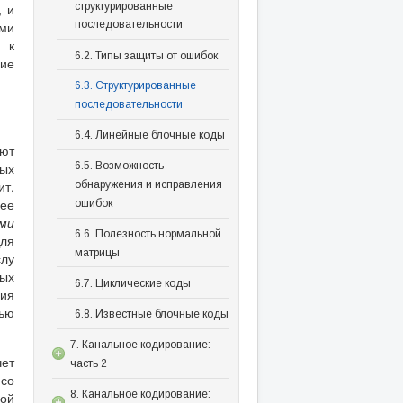
структурированные
, и
последовательности
ыми
 к
6.2. Типы защиты от ошибок
ние
6.3. Структурированные
последовательности
6.4. Линейные блочные коды
ают
6.5. Возможность
ых
ит,
обнаружения и исправления
ее
ошибок
ми
6.6. Полезность нормальной
Для
матрицы
лу
ных
6.7. Циклические коды
ния
нью
6.8. Известные блочные коды
7. Канальное кодирование:
чет
часть 2
со
8. Канальное кодирование:
ой