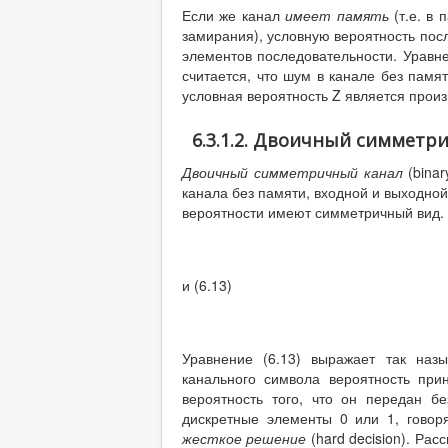
Если же канал
имеет память
(т.е. в
замирания), условную вероятность по
элементов последовательности. Уравн
считается, что шум в канале без памя
условная вероятность Z является прои
6.3.1.2. Двоичный симметр
Двоичный симметричный канал
(bina
канала без памяти, входной и выходной
вероятности имеют симметричный вид.
и (6.13)
Уравнение (6.13) выражает так на
канального символа вероятность пр
вероятность того, что он передан 
дискретные элементы 0 или 1, говор
жесткое решение
(hard decision). Р