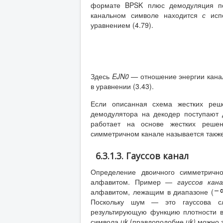
формате BPSK плюс демодуляция по
канальном символе находится
с
исп
уравнением (4.79).
Здесь
EJN
0
—
отношение энергии кана
в уравнении (3.43).
Если описанная схема жестких реш
демодулятора на декодер поступают
работает на основе жестких решен
симметричном канале называется такж
6.3.1.3. Гауссов канал
Определение двоичного симметричн
алфавитом. Пример —
гауссов ка
алфавитом, лежащим в диапазоне (
Поскольку шум — это гауссова с
результирующую функцию плотности в
символа
uk
(правдоподобие
uk
)
можно 