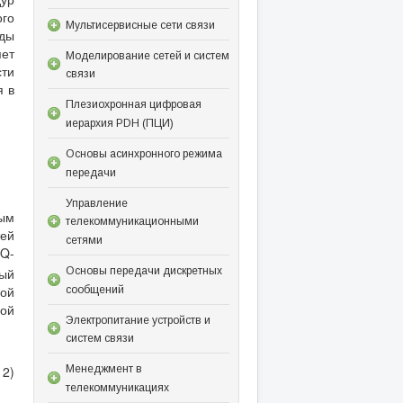
ого
Мультисервисные сети связи
оды
ет
Моделирование сетей и систем
сти
связи
я в
Плезиохронная цифровая
иерархия PDH (ПЦИ)
Основы асинхронного режима
передачи
Управление
ным
телекоммуникационными
ей
сетями
 Q-
дый
Основы передачи дискретных
ной
сообщений
ой
Электропитание устройств и
систем связи
12)
Менеджмент в
телекоммуникациях