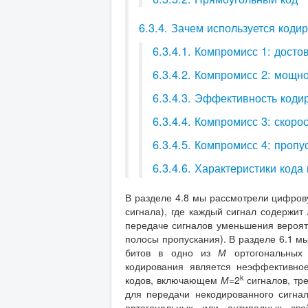
6.3.4. Зачем используется коди
6.3.4.1. Компромисс 1: дост
6.3.4.2. Компромисс 2: мощн
6.3.4.3. Эффективность коди
6.3.4.4. Компромисс 3: скор
6.3.4.5. Компромисс 4: проп
6.3.4.6. Характеристики кода
В разделе 4.8 мы рассмотрели цифро
сигнала), где каждый сигнал содержит
передаче сигналов уменьшения вероя
полосы пропускания). В разделе 6.1 м
битов в одно из
М
ортогональных
кодирования является неэффективно
k
кодов, включающем
М
=2
сигналов, тр
для передачи некодированного сигна
ортогональных или антиподных сво