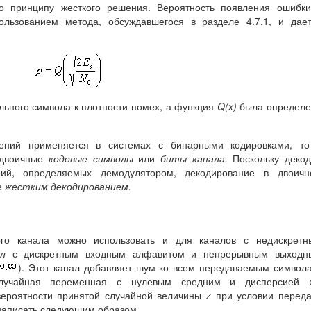
 принципу жесткого решения. Вероятность появления ошибки
ользованием метода, обсуждавшегося в разделе 4.7.1, и дае
льного символа к плотности помех, а функция
Q
(
x
)
была определ
ений применяется в системах с бинарными кодировками, то
 двоичные
кодовые символы
или
биты канала.
Поскольку деко
ий, определяемых демодулятором, декодирование в двоичн
е
жестким декодированием.
ого канала можно использовать и для каналов с недискретн
нал
с дискретным входным алфавитом и непрерывным выходн
). Этот канал добавляет шум ко всем передаваемым символ
лучайная переменная с нулевым средним и дисперсией 
ероятности принятой случайной величины
z
при условии переда
записать следующим образом.