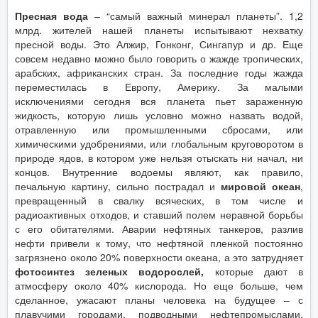
Пресная вода
– “самый важный минерал планеты”. 1,2
млрд. жителей нашей планеты испытывают нехватку
пресной воды. Это Алжир, Гонконг, Сингапур и др. Еще
совсем недавно можно было говорить о жажде тропических,
арабских, африканских стран. За последние годы жажда
переместилась в Европу, Америку. За малыми
исключениями сегодня вся планета пьет зараженную
жидкость, которую лишь условно можно назвать водой,
отравленную или промышленными сбросами, или
химическими удобрениями, или глобальным круговоротом в
природе ядов, в котором уже нельзя отыскать ни начал, ни
концов. Внутренние водоемы являют, как правило,
печальную картину, сильно пострадал и
мировой океан
,
превращенный в свалку всяческих, в том числе и
радиоактивных отходов, и ставший полем неравной борьбы
с его обитателями. Аварии нефтяных танкеров, разлив
нефти привели к тому, что нефтяной пленкой постоянно
загрязнено около 20% поверхности океана, а это затрудняет
фотосинтез зеленых водорослей
,
которые дают в
атмосферу около 40% кислорода. Но еще больше, чем
сделанное, ужасают планы человека на будущее – с
плавучими городами, подводными нефтепромыслами,