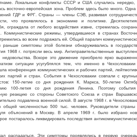
етнаме. Локальные конфликты СССР и США случались нередко,
сь восточно-европейская зона. Проблем здесь было много. Одна
ений ГДР и ФРГ. Страны — члены СЭВ, развивая сотрудничест
ости, что проявлялось в экономике и политике. Десятилетия
я, ограждала от любого воздействия извне, стремилась сохран
я. Коммунистические режимы, утвердившиеся в странах Восточ
стремились во всем подражать ей. Общий паралич коммунистическ
и раньше симптомы этой болезни обнаруживались в государст
тия 1968 г. потрясли весь мир. Антиправительственные выступле
 недовольства. Вскоре это движение приобрело ярко выражен
матизм ситуации усугублялся тем, что именно в Чехословакии
ошла конференция коммунистических и рабочих партий, лейтмоти
ких партий и стран. События в Чехословакии совпали с крупн
тов: 150-летие со дня рождения К. Маркса, 50-летие Октябр
анию 100-летия со дня рождения Ленина. Поэтому события
ьную реакцию со стороны Советского Союза и стран Варшавск
тельно подавлена военной силой. В августе 1968 г. в Чехослова
в общей численностью 500 тыс. человек. Руководители страны
для объяснений в Москву. В апреле 1969 г. было избрано но
торое постаралось ликвидировать последствия антикоммунистическ
жал распадаться. Эти симптомы проявлялись в первую очеред