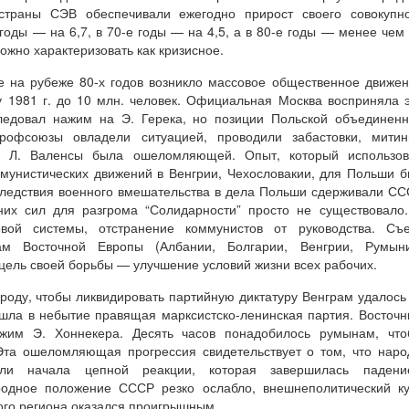
страны СЭВ обеспечивали ежегодно прирост своего совокупно
годы — на 6,7, в 70-е годы — на 4,5, а в 80-е годы — менее чем
ожно характеризовать как кризисное.
е на рубеже 80-х годов возникло массовое общественное движе
у 1981 г. до 10 млн. человек. Официальная Москва восприняла 
следовал нажим на Э. Герека, но позиции Польской объединен
офсоюзы овладели ситуацией, проводили забастовки, митинг
и” Л. Валенсы была ошеломляющей. Опыт, который использов
мунистических движений в Венгрии, Чехословакии, для Польши 
следствия военного вмешательства в дела Польши сдерживали С
нних сил для разгрома “Солидарности” просто не существовало
вой системы, отстранение коммунистов от руководства. Съе
ам Восточной Европы (Албании, Болгарии, Венгрии, Румыни
 цель своей борьбы — улучшение условий жизни всех рабочих.
роду, чтобы ликвидировать партийную диктатуру Венграм удалось
ушла в небытие правящая марксистско-ленинская партия. Восточ
жим Э. Хоннекера. Десять часов понадобилось румынам, что
 Эта ошеломляющая прогрессия свидетельствует о том, что нар
али начала цепной реакции, которая завершилась падени
родное положение СССР резко ослабло, внешнеполитический к
ого региона оказался проигрышным.