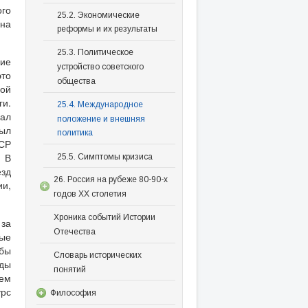
го
25.2. Экономические
 на
реформы и их результаты
25.3. Политическое
ние
устройство советского
это
общества
ной
и.
25.4. Международное
ал
положение и внешняя
был
политика
ССР
. В
25.5. Симптомы кризиса
зд
26. Россия на рубеже 80-90-х
и,
годов XX столетия
Хроника событий Истории
 за
Отечества
ные
бы
Словарь исторических
оды
понятий
ем
урс
Философия