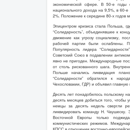
экономической сфере. В 50-е годы 
национального дохода на 9,5%, в 60-е 
2%. Положение к середине 80-х годов м
Эпицентром кризиса стала Польша, гд
“Солидарность”, объединявшее к конц
движение как угрозу социализму, по
рабочей партии были ослаблены. Пр
Популярность лидера “Солидарност
Советский Союз в подавлении антиком
явно не пригоден. Международные по
от столь рискованного шага. Внутре
Польше начались ликвидация плано
“Солидарности” обратился к народ
Чехословакии, ГДР) и объявил главную
Десять лет понадобилось польскому на
десять месяцев добиться того, чтобы 
немцы за десять недель свергли ре
ликвидировать команду Н. Чаушеску.
Восточной Европы только поджид
коммунистических режимов. Междуна
КПСС в отношении восточно-европейск