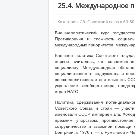
25.4. Международное 
Категория:
25. Советский союз в 60-80
Внешнеполитический курс государст
Противоречия и сложность социаль
международных приоритетов, междунар
Внешняя политика Советского госуда
первых, считалось, что современна
социализму. Международная обстано
социалистического содружества и посл
внешнеполитическая деятельность СС
укрепление всеобщего мира, предот
стран НАТО.
Политика сдерживания потенциально
Советского Союза и стран — участ
именовали СССР империей зла. Холодн
прежним упорством, противостояни
сотрудничестве и взаимной помощи 
Венгрией, в 1970 г. — с Румынией и Ч