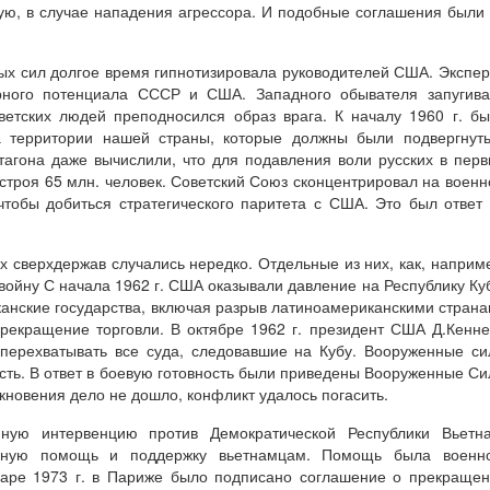
ю, в случае нападения агрессора. И подобные соглашения были
ых сил долгое время гипнотизировала руководителей США. Экспе
ерного потенциала СССР и США. Западного обывателя запугив
оветских людей преподносился образ врага. К началу 1960 г. б
а территории нашей страны, которые должны были подвергнут
агона даже вычислили, что для подавления воли русских в пер
строя 65 млн. человек. Советский Союз сконцентрировал на воен
чтобы добиться стратегического паритета с США. Это был ответ
х сверхдержав случались нередко. Отдельные из них, как, наприм
 войну С начала 1962 г. США оказывали давление на Республику Ку
иканские государства, включая разрыв латиноамериканскими стран
рекращение торговли. В октябре 1962 г. президент США Д.Кенн
 перехватывать все суда, следовавшие на Кубу. Вооруженные с
ть. В ответ в боевую готовность были приведены Вооруженные С
кновения дело не дошло, конфликт удалось погасить.
ную интервенцию против Демократической Республики Вьетна
нную помощь и поддержку вьетнамцам. Помощь была военно
нваре 1973 г. в Париже было подписано соглашение о прекраще