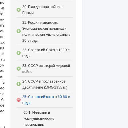
 но
 из
20. Гражданская война в
во,
России
ми
21. Россия нэповская.
ить
Экономическая политика и
ной
политическая жизнь страны в
ого
20-е годы
вах
ния
22. Советский Союз в 1930-е
ный
годы
 (в
вом
23. СССР во второй мировой
ыми
войне
я,
 в
24. СССР в послевоенное
ого
десятилетие (1945-1955 гг.)
кию
25. Советский союз в 60-80-е
 А.
годы
вое
ого
25.1. Иллюзии и
коммунистические
перспективы
ь в