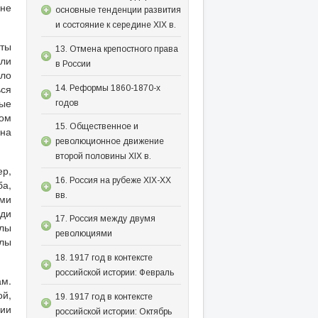
 не
основные тенденции развития
и состояние к середине XIX в.
рты
13. Отмена крепостного права
али
в России
ыло
ься
14. Реформы 1860-1870-х
вые
годов
ном
15. Общественное и
 на
революционное движение
второй половины XIX в.
ер,
16. Россия на рубеже XIX-XX
ба,
вв.
ами
еди
17. Россия между двумя
илы
революциями
илы
18. 1917 год в контексте
российской истории: Февраль
м.
й,
19. 1917 год в контексте
нии
российской истории: Октябрь