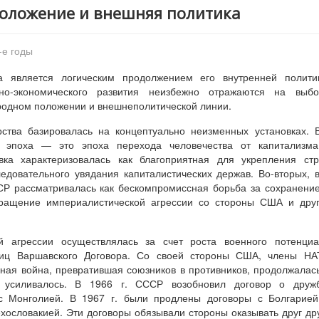
положение и внешняя политика
-е годы
ва является логическим продолжением его внутренней полити
но-экономического развития неизбежно отражаются на выбо
одном положении и внешнеполитической линии.
рства базировалась на концептуально неизменных установках. 
я эпоха — это эпоха перехода человечества от капитализма
вка характеризовалась как благоприятная для укрепления ст
едовательного увядания капиталистических держав. Во-вторых, 
СР рассматривалась как бескомпромиссная борьба за сохранени
вращение империалистической агрессии со стороны США и дру
й агрессии осуществлялась за счет роста военного потенциа
ниц Варшавского Договора. Со своей стороны США, члены НА
ая война, превратившая союзников в противников, продолжалас
е усиливалось. В 1966 г. СССР возобновил договор о дружб
с Монголией. В 1967 г. были продлены договоры с Болгарией
ехословакией. Эти договоры обязывали стороны оказывать друг др