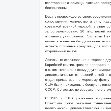
всестороннюю помощь, включая военну
беспочвенны.
Вера в превосходство своих вооруженн
сопоставляли количество и силу яд
советской военной угрозой, в лице с
запрограммировано 20 тыс. целей н
атомному уничтожению. Эксперты Пент
полчаса войны необходимо вывести из 
аспекте огромные средства, для того 
откровенный вызов.
Локальные столкновения интересов дву
Карибский кризис, грозили перерасти в
а затем склонили к этому другие амер
дипломатических отношений с ней и п
отдал приказ военно-морскому флоту
США были приведены в боевую готовнос
СССР. К счастью, до вооруженного стол
С 1965 г. США развязали вооружен
Советский Союз оказывал существе
политической, дипломатической. В я