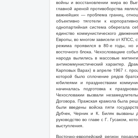
войны и восстановлении мира во Вь
главной ареной противоборства являла
важнейших — проблема границ, отнош
объективно тяготели к корпоративн
однопартийная система оберегала себ
единство коммунистического движени
Европы, во многом зависели от КПСС, 
режима проявился в 80-е годы, но 
восточного блока. Чехословацкие собы
народа вылились в массовые митинги
антикоммунистический характер. Дра
Карповых Варах) в апреле 1967 г. пр
которой было сплочение рядов братс
юбилеями и празднествами коммунис
начиналась подготовка к празднов
Чехословакии вызвали незамедлител
Договора. Пражская крамола была реши
были введены войска пяти государст
Дубчек, Черник и К. Биляк вызваны 
руководство во главе с Г. Гусаком, ко
выступления.
Восточно-европейский регион продол