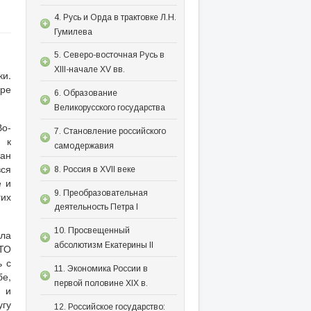
4. Русь и Орда в трактовке Л.Н.
Гумилева
5. Северо-восточная Русь в
XIII-начале XV вв.
ки.
ре
6. Образование
Великорусского государства
Во-
7. Становление российского
 к
самодержавия
ран
вся
8. Россия в XVII веке
е и
9. Преобразовательная
гих
деятельность Петра I
10. Просвещенный
ла
абсолютизм Екатерины II
ТО
ь с
11. Экономика России в
е,
первой половине XIX в.
 и
угу
12. Российское государство: