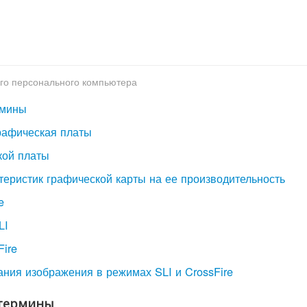
го персонального компьютера
рмины
графическая платы
кой платы
теристик графической карты на ее производительность
e
LI
Fire
ния изображения в режимах SLI и CrossFire
е термины