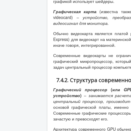
графикой использует шейдеры.
Графическая карта
(известна так
videocard)
– устройство, преобра
видеосигнал для монитора.
Обычно видеокарта является платой 
Express) для видеокарт на материнской
иначе говоря, интегрированной.
Современные видеокарты не ограни
графический микропроцессор, который
задач центральный процессор компьют
7.4.2. Структура современн
Графический процессор
(или
GP
устройство
)
– занимается расчета
центральный процессор, производит
основой графической платы, именно 
Современные графические процессоры 
зачастую и превосходят его.
Архитектура современного GPU обычно