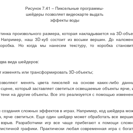
Рисунок 7.41 – Пиксельные программы-
шейдеры позволяет видеокарте выдать
эффекты воды
ртинка произвольного размера, которая накладывается на 3D-объе
. Например, наш 3D-куб состоит из восьми вершин. До наложе
коробка. Но когда мы нанесем текстуру, то коробка станови
два вида шейдеров:
 изменять или трансформировать 3D-объекты;
зволяют менять цвета пикселей на основе каких-либо данны
-сцене, который заставляет светиться освещаемые объекты ярче, 
 тени на другие объекты. Все это реализуется с помощью измене
 создания сложных эффектов в играх. Например, код шейдера мо
ч, ярче светиться. Еще один шейдер может обработать все верш
 взрыв. Разработчики игр все чаще прибегают к помощи слож
истичной графики. Практически любая современная игра с бога