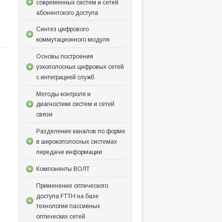
современных систем и сетей
абонентского доступа
Синтез цифрового
коммутационного модуля
Основы построения
узкополосных цифровых сетей
с интеграцией служб
Методы контроля и
диагностики систем и сетей
связи
Разделение каналов по форме
в широкополосных системах
передачи информации
Компоненты ВОЛТ
Применение оптического
доступа FTTH на базе
технологии пассивных
оптических сетей