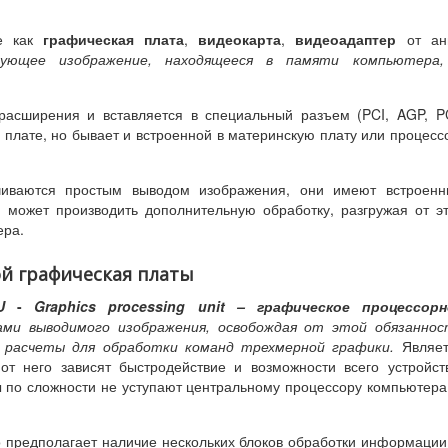
же как
графическая плата
,
видеокарта
,
видеоадаптер
от анг
зующее изображение, находящееся в памяти компьютера,
расширения и вставляется в специальный разъем (PCI, AGP, P
 плате, но бывает и встроенной в материнскую плату или процесс
чиваются простым выводом изображения, они имеют встроенн
 может производить дополнительную обработку, разгружая от э
ера.
ой графическая платы
U
-
Graphics processing unit – графическое процессорн
ми выводимого изображения, освобождая от этой обязаннос
 расчеты для обработки команд трехмерной графики.
Являет
от него зависят быстродействие и возможности всего устройст
по сложности не уступают центральному процессору компьютера
 предполагает наличие нескольких блоков обработки информации