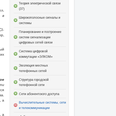
Теория электрической связи
(37)
л.
 в
Широкополосные сигналы и
системы
CI-
Планирование и построение
ор,
систем сигнализации
цифровых сетей связи
ый
Система цифровой
тих
коммутации «ЭЛКОМ»
Эволюция местных
телефонных сетей
ое
Структура городской
ти
телефонной сети
ся
Сети абонентского доступа
ва.
, а
Вычислительные системы, сети
и телекоммуникации
, а