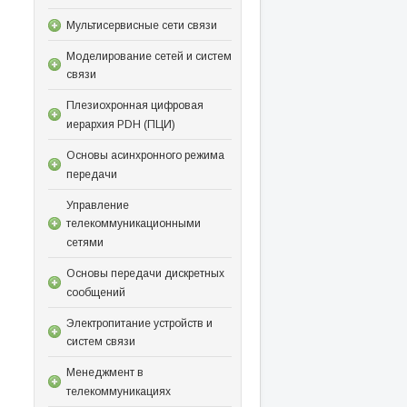
Мультисервисные сети связи
Моделирование сетей и систем
связи
Плезиохронная цифровая
иерархия PDH (ПЦИ)
Основы асинхронного режима
передачи
Управление
телекоммуникационными
сетями
Основы передачи дискретных
сообщений
Электропитание устройств и
систем связи
Менеджмент в
телекоммуникациях