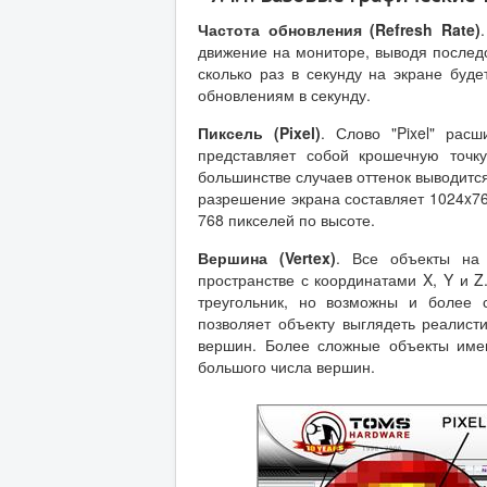
Частота обновления (Refresh Rate)
движение на мониторе, выводя последо
сколько раз в секунду на экране буде
обновлениям в секунду.
Пиксель (Pixel)
. Слово "Pixel" рас
представляет собой крошечную точк
большинстве случаев оттенок выводится
разрешение экрана составляет 1024x76
768 пикселей по высоте.
Вершина (Vertex)
. Все объекты на
пространстве с координатами X, Y и Z
треугольник, но возможны и более 
позволяет объекту выглядеть реалист
вершин. Более сложные объекты имею
большого числа вершин.