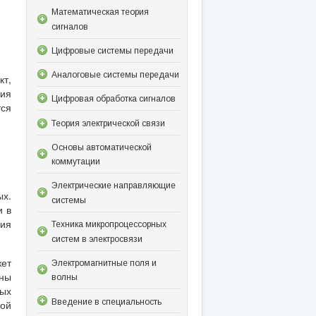
Математическая теория
сигналов
Цифровые системы передачи
Аналоговые системы передачи
кт,
ния
Цифровая обработка сигналов
тся
Теория электрической связи
Основы автоматической
коммутации
Электрические направляющие
х.
системы
и в
ния
Техника микропроцессорных
систем в электросвязи
жет
Электромагнитные поля и
ины
волны
ных
Введение в специальность
той