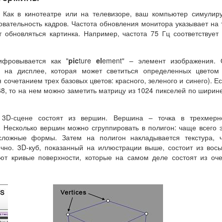
. Как в кинотеатре или на телевизоре, ваш компьютер симулир
вательность кадров. Частота обновления монитора указывает на 
т обновляться картинка. Например, частота 75 Гц соответствует
шифровывается как "
pic
ture
el
ement" – элемент изображения. 
у на дисплее, которая может светиться определенных цветом
 сочетанием трех базовых цветов: красного, зеленого и синего). Е
8, то на нем можно заметить матрицу из 1024 пикселей по ширин
 3D-сцене состоят из вершин. Вершина – точка в трехмерн
. Несколько вершин можно сгруппировать в полигон: чаще всего 
сложные формы. Затем на полигон накладывается текстура, ч
ично. 3D-куб, показанный на иллюстрации выше, состоит из вос
т кривые поверхности, которые на самом деле состоят из оч