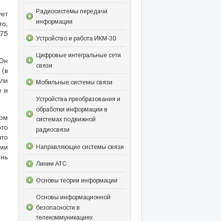
Радиосистемы передачи
ует
информации
то,
 75
Устройство и работа ИКМ-30
Цифровые интегральные сети
Он
связи
 (в
сли
Мобильные системы связи
е и
Устройства преобразования и
обработки информации в
ом
системах подвижной
это
радиосвязи
то
ьми
Направляющие системы связи
ень
Линии АТС
Основы теории информации
Основы информационной
безопасности в
телекоммуникациях