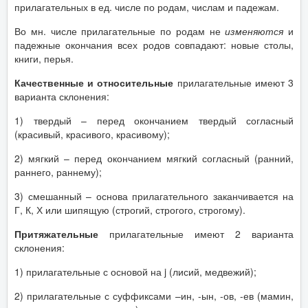
прилагательных в ед. числе по родам, числам и падежам.
Во мн. числе прилагательные по родам не
изменяются
и
падежные окончания всех родов совпадают: новые столы,
книги, перья.
Качественные и относительные
прилагательные имеют 3
варианта склонения:
1) твердый – перед окончанием твердый согласный
(красивый, красивого, красивому);
2) мягкий – перед окончанием мягкий согласный (ранний,
раннего, раннему);
3) смешанный – основа прилагательного заканчивается на
Г, К, Х или шипящую (строгий, строгого, строгому).
Притяжательные
прилагательные имеют 2 варианта
склонения:
1) прилагательные с основой на j (лисий, медвежий);
2) прилагательные с суффиксами –ин, -ын, -ов, -ев (мамин,