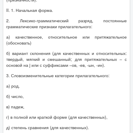
II. 1. Начальная форма.
2. Лексико-грамматический разряд, постоянные
грамматические признаки прилагательного:
а) качественное, относительное или притяжательное
(обосновать)
б) вариант склонения (для качественных и относительных:
твердый, мягкий и смешанный; для притяжательных – с
основой на j или с суффиксами –ов, -ев, -ын, -ин).
3. Словоизменительные категории прилагательного:
а) род,
б) число,
в) падеж,
г) в полной или краткой форме (для качественных),
д) степень сравнения (для качественных).