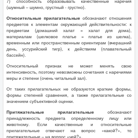
7) способность образовывать качественные наречия
(шумный – шумно, грустный - грустно).
Относительные прилагательные
обозначают отношения
предметов к элементам окружающей действительности: к
предметам (домашний халат = халат для дома),
материалам (шелковое платье = платье из шелка),
временным или пространственным ориентирам (вчерашний
день, уссурийский тигр), к действиям (плавательный
бассейн).
Относительный признак не может менять свою
интенсивность, поэтому невозможны сочетания с наречиями
меры и степени (очень читальный зал).
От таких прилагательных не образуются краткие формы,
формы степеней сравнения, а также прилагательные со
значением субъективной оценки.
Притяжательные прилагательные
обозначают
принадлежность предмета определенному лицу или
животному. Если качественные и относительные
прилагательные отвечают на вопрос «какой?», то
притяжательные – на вопрос «чей?».