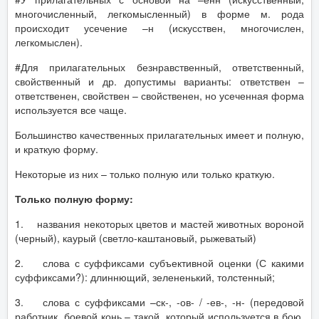
многочисленный, легкомысленный) в форме м. рода
происходит усечение –н (искусствен, многочислен,
легкомыслен).
#Для прилагательных безнравственный, ответственный,
свойственный и др. допустимы варианты: ответствен –
ответственен, свойствен – свойственен, но усеченная форма
используется все чаще.
Большинство качественных прилагательных имеет и полную,
и краткую форму.
Некоторые из них – только полную или только краткую.
Только полную форму:
1. названия некоторых цветов и мастей животных вороной
(черный), каурый (светло-каштановый, рыжеватый)
2. слова с суффиксами субъективной оценки (С какими
суффиксами?): длиннющий, зелененький, толстенный;
3. слова с суффиксами –ск-, -ов- / -ев-, -н- (передовой
работник, боевой конь – такой, который используется в бою,