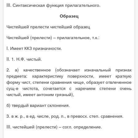
III. Синтаксическая функция прилагательного.
Образец
Чистейшей прелести чистейший образец
Чистейшей (прелести) – прилагательное, т.к.:
I. Имеет ККЗ призначности.
II. 1. Н.Ф. чистый.
2. а) качественное (обозначает изначальный признак
предмета: характеристику поверхности, имеет краткую
форму чист, степени сравнения чище, образует отвлеченное
сущ-е чистота, сочетается с наречием степени очень
чистый, имеет антоним грязный),
б) твердый вариант склонения.
3. в ж. р., в ед. числе, род. п., в превосх. степ. сравнения.
III. чистейшей (прелести) – согл. определение.