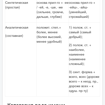
Синтетическая
основа прил-го + -ее
основа прил-го +
(простая)
/ -ей, -е, -ше, -же
-ейш-, -айш-
(сильнее, громче,
(умнейший,
дальше, глубже)
строжайший)
Аналитическая
положит. степ.+
1) полож. ст. +
более, менее
самый (самый
(составная)
(более высокий,
добрый);
менее удобный)
2) полож. ст. +
наиболее,
наименее
(наименее
сложный);
3) синт. форма +
всего, всех (дороже
всего – к неод. пр.,
дороже всех – к
одуш. пр-ту)