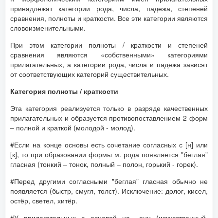
принадлежат категории рода, числа, падежа, степеней
сравнения, полноты и краткости. Все эти категории являются
словоизменительными.
При этом категории полноты / краткости и степеней
сравнения являются «собственными» категориями
прилагательных, а категории рода, числа и падежа зависят
от соответствующих категорий существительных.
Категория полноты / краткости
Эта категория реализуется только в разряде качественных
прилагательных и образуется противопоставлением 2 форм
– полной и краткой (молодой - молод).
#Если на конце основы есть сочетание согласных с [н] или
[к], то при образовании формы м. рода появляется "беглая"
гласная (тонкий – тонок, полный – полон, горький - горек).
#Перед другими согласными "беглая" гласная обычно не
появляется (быстр, смугл, толст). Исключение: долог, кисел,
остёр, светел, хитёр.
#У прилагательных с основой на –енн (искусственный,