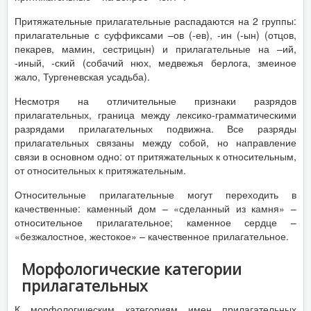
Притяжательные прилагательные распадаются на 2 группы:
прилагательные с суффиксами –ов (-ев), -ин (-ын) (отцов,
пекарев, мамин, сестрицын) и прилагательные на –ий,
-иный, -ский (собачий нюх, медвежья берлога, змеиное
жало, Тургеневская усадьба).
Несмотря на отличительные признаки разрядов
прилагательных, граница между лексико-грамматическими
разрядами прилагательных подвижна. Все разряды
прилагательных связаны между собой, но направление
связи в основном одно: от притяжательных к относительным,
от относительных к притяжательным.
Относительные прилагательные могут переходить в
качественные: каменный дом – «сделанный из камня» –
относительное прилагательное; каменное сердце –
«безжалостное, жестокое» – качественное прилагательное.
Морфологические категории
прилагательных
К морфологическим категориям имен прилагательных