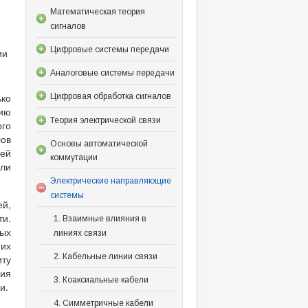
Математическая теория
сигналов
Цифровые системы передачи
ии
Аналоговые системы передачи
ько
Цифровая обработка сигналов
нию
Теория электрической связи
го
ов
Основы автоматической
лей
коммутации
или
Электрические направляющие
системы
ей,
ти.
1. Взаимные влияния в
ных
линиях связи
их
2. Кабельные линии связи
иту
ия
3. Коаксиальные кабели
и.
4. Симметричные кабели