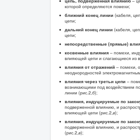
цепь, подверженная влиянию
– це
которой определяются помехи;
ближний конец линии
(кабеля, це
цепи;
дальний конец линии
(кабеля, цеп
цепи;
непосредственные (прямые) вли
косвенные влияния
– помехи, инд
влияющей цепи и слагающиеся из вл
влияния от отражений
– помехи, 
неоднородностей электромагнитными
влияния через третьи цепи
– поме
возникающими под воздействием по
линии (рис.2,
б
);
влияния, индуцируемые по закон
подверженной влиянию, и распрост
влияющей цепи (рис.2,
в
);
влияния, индуцируемые по закон
подверженной влиянию, и распрост
(рис.2,
в
);