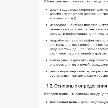
В большинстве случаев можно выделит
анализ характера сторонних электр
различных факторов (состояния вне
времени и т. д.);
исследование (теоретическое и экс
интенсивности, спектральных и врем
передачи информации по линиям свя
разработка и анализ эффективности
электромагнитных полей и их оптим
надежности и др.); при этом расс
так и меры защиты цепей и трактов
выбор (или разработка) мер защит
электромагнитных полей, создавае
реализация мер защиты, теоретиче
соответствия максимального уровн
1.2. Основные определени
В теории взаимных влияний между цеп
влияющая цепь
– цепь, создающая