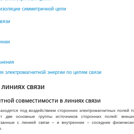
 изоляции симметричной цепи
связи
инии
анения
ия электромагнитной энергии по цепям связи
 линиях связи
итной совместимости в линиях связи
находятся под воздействием сторонних электромагнитных полей т
ют две основные группы источников сторонних полей: внешн
вязанные с линией связи – и внутренние – соседние физическ
.