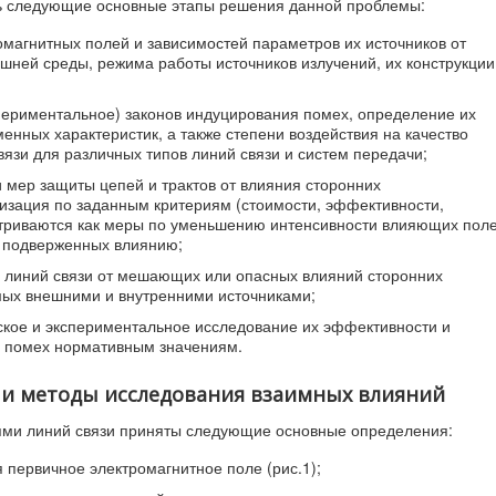
ь следующие основные этапы решения данной проблемы:
омагнитных полей и зависимостей параметров их источников от
шней среды, режима работы источников излучений, их конструкции
периментальное) законов индуцирования помех, определение их
енных характеристик, а также степени воздействия на качество
зи для различных типов линий связи и систем передачи;
 мер защиты цепей и трактов от влияния сторонних
изация по заданным критериям (стоимости, эффективности,
матриваются как меры по уменьшению интенсивности влияющих поле
, подверженных влиянию;
ы линий связи от мешающих или опасных влияний сторонних
мых внешними и внутренними источниками;
ское и экспериментальное исследование их эффективности и
я помех нормативным значениям.
я и методы исследования взаимных влияний
ями линий связи приняты следующие основные определения:
 первичное электромагнитное поле (рис.1);