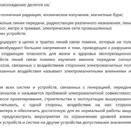
роисхождению делятся на:
 солнечная радиация, космическое излучение, магнитные бури;
ьтные линии передачи, радиостанции различного назначения, лин
ог, метро и трамвая, электрические сети промышленных
их устройств.
уцируют в цепях и трактах линий связи помехи, которые не тол
а возбуждают большие напряжения и токи, приводящие к разруше
 создающие опасность для жизни и здоровья эксплуатационно
йств линий связи помимо изучения законов передачи сигнал
ссов, связанных с воздействием сторонних электромагнитных по
азанные воздействия называют электромагнитными влияниями 
 всех систем и устройств, связанных с генерацией, передач
сигналов и называется проблемой электромагнитной совместимос
цессе проектирования, строительства и эксплуатации вышеуказан
читывать, с одной стороны, воздействие на них сторонн
актера и обеспечить достаточную для их нормальной работы защ
– предусмотреть мероприятия по ограничению уровней влиян
 устройств и систем на другие устройства допустимыми значениям