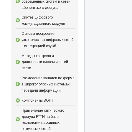
современных систем и сетей
абонентского доступа
Синтез цифрового
коммутационного модуля
Основы построения
узкополосных цифровых сетей
с интеграцией служб
Методы контроля и
диагностики систем и сетей
связи
Разделение каналов по форме
в широкополосных системах
передачи информации
Компоненты ВОЛТ
Применение оптического
доступа FTTH на базе
технологии пассивных
оптических сетей