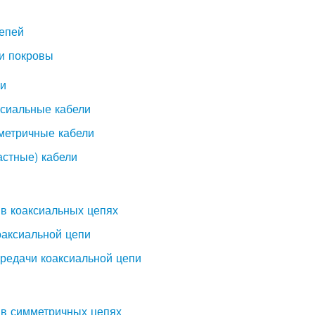
цепей
 и покровы
зи
ксиальные кабели
метричные кабели
астные) кабели
 в коаксиальных цепях
оаксиальной цепи
ередачи коаксиальной цепи
 в симметричных цепях