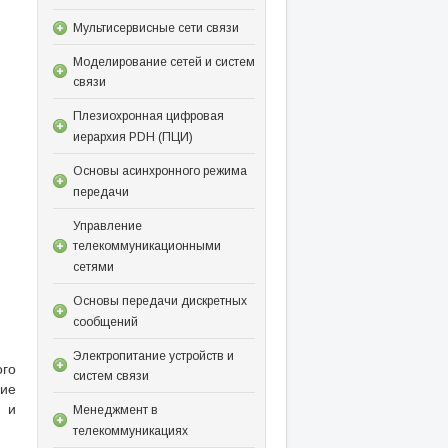
Мультисервисные сети связи
Моделирование сетей и систем
связи
Плезиохронная цифровая
иерархия PDH (ПЦИ)
Основы асинхронного режима
передачи
Управление
телекоммуникационными
сетями
Основы передачи дискретных
сообщений
Электропитание устройств и
ого
систем связи
ие
и и
Менеджмент в
телекоммуникациях