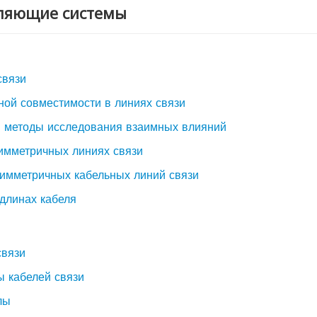
ляющие системы
связи
ной совместимости в линиях связи
и методы исследования взаимных влияний
симметричных линиях связи
симметричных кабельных линий связи
 длинах кабеля
связи
ы кабелей связи
лы