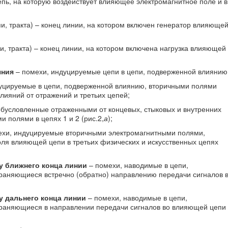
пь, на которую воздействует влияющее электромагнитное поле и в
пи, тракта) – конец линии, на котором включен генератор влияюще
и, тракта) – конец линии, на котором включена нагрузка влияющей
яния
– помехи, индуцируемые цепи в цепи, подверженной влиянию
уцируемые в цепи, подверженной влиянию, вторичными полями
ияний от отражений и третьих цепей;
обусловленные отраженными от концевых, стыковых и внутренних
 полями в цепях 1 и 2 (рис.2,
а
);
хи, индуцируемые вторичными электромагнитными полями,
ля влияющей цепи в третьих физических и искусственных цепях
у ближнего конца линии
– помехи, наводимые в цепи,
раняющиеся встречно (обратно) направлению передачи сигналов 
у дальнего конца линии
– помехи, наводимые в цепи,
раняющиеся в направлении передачи сигналов во влияющей цепи