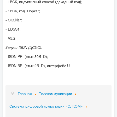
- 1ВСК, индуктивный способ (декадный код);
- 1ВСК, код "Норка";
- ОКС№7;
- EDSS1;
- V5.2.
Услуги ISDN (ЦСИС):
- ISDN PRI (стык 30B+D);
- ISDN BRI (стык 2B+D), интерфейс U
Главная
Телекоммуникации
Система цифровой коммутации «ЭЛКОМ»