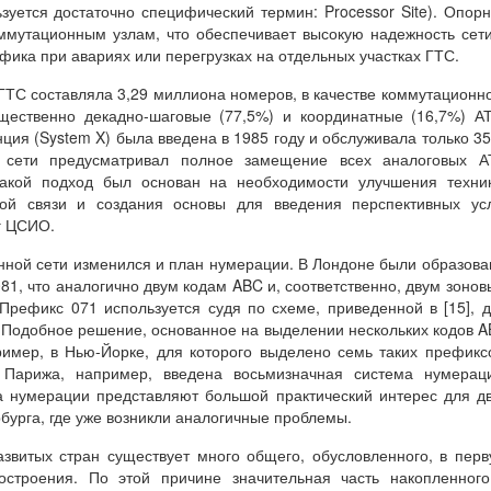
зуется достаточно специфический термин: Processor Site). Опор
оммутационным узлам, что обеспечивает высокую надежность сет
фика при авариях или перегрузках на отдельных участках ГТС.
 ГТС составляла 3,29 миллиона номеров, в качестве коммутационн
щественно декадно-шаговые (77,5%) и координатные (16,7%) А
ия (System X) была введена в 1985 году и обслуживала только 3
 сети предусматривал полное замещение всех аналоговых А
акой подход был основан на необходимости улучшения техник
ной связи и создания основы для введения перспективных ус
уг ЦСИО.
ной сети изменился и план нумерации. В Лондоне были образов
81, что аналогично двум кодам ABC и, соответственно, двум зоно
Префикс 071 используется судя по схеме, приведенной в [15], 
 Подобное решение, основанное на выделении нескольких кодов 
ример, в Нью-Йорке, для которого выделено семь таких префикс
Парижа, например, введена восьмизначная система нумераци
 нумерации представляют большой практический интерес для д
бурга, где уже возникли аналогичные проблемы.
звитых стран существует много общего, обусловленного, в пер
остроения. По этой причине значительная часть накопленног