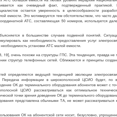
ивается как очевидный факт, подтвержденный практикой. 
иалистов остается уверенность в целесообразности разработ
й емкости. Это мотивируется тем обстоятельством, что часто д
оординатной АТС, составляющая 50 номеров, используется дал
бъясняется в большинстве случаев подменой понятий. Ситуац
мулировать как необходимость предоставления услуг электросв
к необходимость установки АТС малой емкости.
, 19], очень похожи на структуры ГПС. Эта тенденция, правда не 
ении структур телефонных сетей. Сближаются и принципы созда
етей определяются ведущей тенденцией эволюции электросвяз
 Передача информации в широкополосной ЦСИО будет, по в
едение ОК до терминального оборудования абонентов может с то
ополосной ЦСИО рассматриваться как оптимальное техническ
мической точки зрения доведение ОК до терминального оборудован
удования представлена обычными ТА, не может рассматриваться 
ользования ОК на абонентской сети носит, безусловно, упрощен