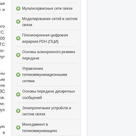
ная
и и
Мультисервисные сети связи
Моделирование сетей и систем
ого
связи
ТС.
Плезиохронная цифровая
500
иерархия PDH (ПЦИ)
ТС
о-
Основы асинхронного режима
луг
передачи
Управление
аны
телекоммуникационными
вым
сетями
для
ABC
Основы передачи дискретных
ов.
сообщений
и.
Электропитание устройств и
вух
систем связи
Менеджмент в
вую
телекоммуникациях
о в