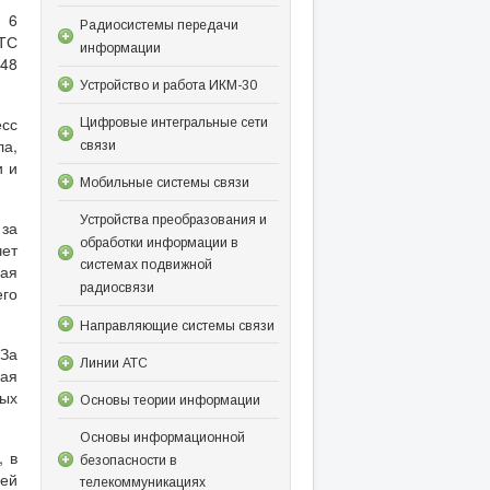
 6
Радиосистемы передачи
АТС
информации
248
Устройство и работа ИКМ-30
сс
Цифровые интегральные сети
ла,
связи
и и
Мобильные системы связи
Устройства преобразования и
 за
обработки информации в
ет
системах подвижной
вая
радиосвязи
его
Направляющие системы связи
 За
Линии АТС
мая
ных
Основы теории информации
Основы информационной
, в
безопасности в
оей
телекоммуникациях