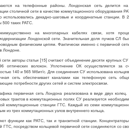
ваются на телефонные районы. Лондонская сеть делится на
ации столичной сети в качестве коммутационного оборудования Р
ко использовались декадно-шаговые и координатные станции. В 
 500 таких РАТС.
еимущественно на многопарных кабелях связи, хотя проце
одернизации Лондонской сети. Значительная доля пучков СЛ бы
роводным физическим цепям. Фактически именно с первичной сет
в Лондоне.
 сети авторы статьи [15] считают объединение десяти крупных СУ
96 оптических волокон. Уплотнение ОК осуществляется за сч
стью 140 и 565 Мбит/с. Для соединения СУ использована кольце
вичная сеть обеспечивает каналами как телефонную сеть общ
ающие потребности других сетей и систем электросвязи.
рафика первичная сеть Лондона реализована в виде двух колец.
овых трактов в коммутационных полях СУ реализуется необходи
бой коммутационные станции ГТС. Каждый из семи коммутацион
ым из трех коммутационных узлов внутреннего кольца.
ют функции как РАТС, так и транзитной станции. Концентраторы
 ГТС, посредством кольцевой первичной сети соединяются со св