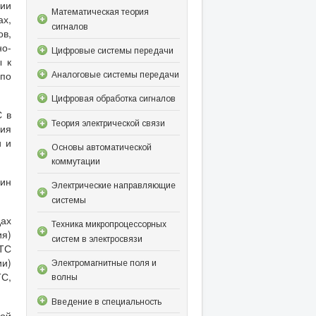
ции
Математическая теория
ах,
сигналов
ов,
о-
Цифровые системы передачи
ы к
 по
Аналоговые системы передачи
Цифровая обработка сигналов
С в
Теория электрической связи
ция
и и
Основы автоматической
коммутации
чин
Электрические направляющие
системы
дах
Техника микропроцессорных
ия)
систем в электросвязи
СТС
ии)
Электромагнитные поля и
ТС,
волны
Введение в специальность
ной