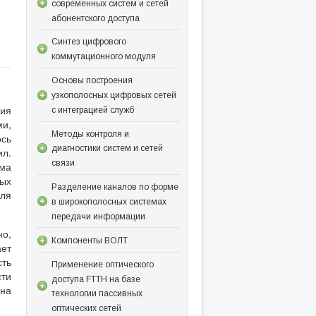
современных систем и сетей
абонентского доступа
Синтез цифрового
коммутационного модуля
Основы построения
узкополосных цифровых сетей
ия
с интеграцией служб
и,
Методы контроля и
ось
диагностики систем и сетей
ил.
связи
ьма
ых
Разделение каналов по форме
для
в широкополосных системах
передачи информации
но,
Компоненты ВОЛТ
ает
ть
Применение оптического
ти
доступа FTTH на базе
 на
технологии пассивных
оптических сетей