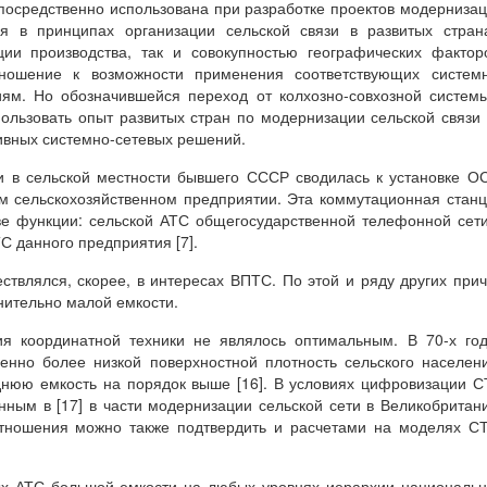
посредственно использована при разработке проектов модерниза
я в принципах организации сельской связи в развитых стран
ии производства, так и совокупностью географических фактор
ношение к возможности применения соответствующих системн
иям. Но обозначившейся переход от колхозно-совхозной систем
ользовать опыт развитых стран по модернизации сельской связи
ивных системно-сетевых решений.
и в сельской местности бывшего СССР сводилась к установке О
ом сельскохозяйственном предприятии. Эта коммутационная стан
е функции: сельской АТС общегосударственной телефонной сет
С данного предприятия [7].
твлялся, скорее, в интересах ВПТС. По этой и ряду других при
ительно малой емкости.
я координатной техники не являлось оптимальным. В 70-х го
енно более низкой поверхностной плотность сельского населен
днюю емкость на порядок выше [16]. В условиях цифровизации 
нным в [17] в части модернизации сельской сети в Великобритан
оотношения можно также подтвердить и расчетами на моделях С
х АТС большой емкости на любых уровнях иерархии националь