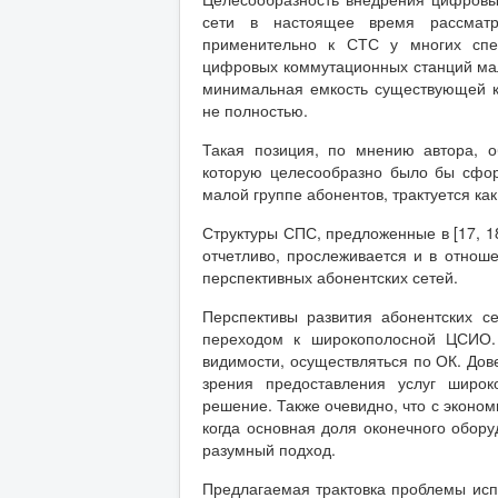
сети в настоящее время рассматр
применительно к СТС у многих спец
цифровых коммутационных станций мало
минимальная емкость существующей к
не полностью.
Такая позиция, по мнению автора, о
которую целесообразно было бы сфор
малой группе абонентов, трактуется ка
Структуры СПС, предложенные в [17, 18
отчетливо, прослеживается и в отнош
перспективных абонентских сетей.
Перспективы развития абонентских с
переходом к широкополосной ЦСИО.
видимости, осуществляться по ОК. Дов
зрения предоставления услуг широк
решение. Также очевидно, что с эконо
когда основная доля оконечного обор
разумный подход.
Предлагаемая трактовка проблемы исп