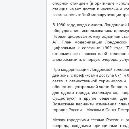
опорной станцией (в оригинале исполь
станция имеет доступ к нескольким к
возможность гибкой маршрутизации тра
В 1980 году, когда емкость Лондонской
оборудования использовались преиму
Первая цифровая коммутационная станц
АЛ. План модернизации Лондонской
цифровыми к середине 1992 года. Т
экономических показателей телефон
электросвязи и, в первую очередь, усл
При модернизации Лондонской телефон
две зоны с префиксами доступа 071 и 0
сетям в отечественной терминологии. 
абонентов центральной части Лондона.
для одного города, используется, нап
Существуют и другие решения; для 
Возможные варианты изменения плана
городов России – Москвы и Санкт-Петер
Между городскими сетями России и ра
очередь, сходными принципами град