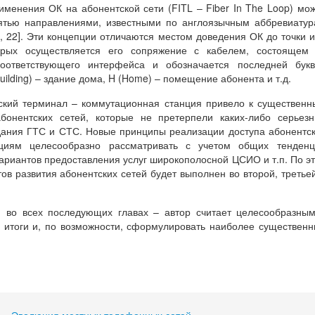
именения ОК на абонентской сети (FITL – Fiber In The Loop) мо
ятью направлениями, известными по англоязычным аббревиату
, 22]. Эти концепции отличаются местом доведения ОК до точки 
торых осуществляется его сопряжение с кабелем, состоящем 
оответствующего интерфейса и обозначается последней букв
ilding) – здание дома, H (Home) – помещение абонента и т.д.
тский терминал – коммутационная станция привело к существен
бонентских сетей, которые не претерпели каких-либо серьез
дания ГТС и СТС. Новые принципы реализации доступа абонентс
циям целесообразно рассматривать с учетом общих тенденц
ариантов предоставления услуг широкополосной ЦСИО и т.п. По э
ов развития абонентских сетей будет выполнен во второй, третье
 и во всех последующих главах – автор считает целесообразны
 итоги и, по возможности, сформулировать наиболее существен