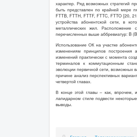
характер. Ряд возможных стратегий пр
быть представлен по крайней мере п
FTTB, FTTH, FTTF, FTTC, FTTO [20, 21
устройства абонентской сети, в ко
металлических жил. Расположение с
перечисленных выше аббревиатур: B (Bu
Использование ОК на участке абонен
изменениям принципов построения а
изменений практически с момента соз
терминалов к коммутационным стан
эволюции первичной сети, возможных в
причине анализ перспективных вариант
четвертой главах.
В конце этой главы – как, впрочем,
лапидарном стиле подвести некоторые
выводы.