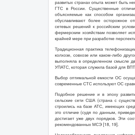
развитых странах опыта может быть не
ГТС в России. Существенные отличи
объясняемые как способом организац
обуславливают более осторожное от
сетевых решений к российским услов
фермерским хозяйствам позволяет исп
крайней мере при разработке перспект
Традиционная практика телефонизаци
колхозе, совхозе или каком-либо друг
выполняла в определенном смысле дв
УПАТС, которая служила базой для ВПТ
Выбор оптимальной емкости ОС осущес
современные СТС используют ОС сравн
Подобное решение и в эпоху развити
сельские сети США (страна с существ
строились на базе АТС, имеющих сре
это отличие (судя по данным, приведе
достигает уже двух порядков. Эти с
рекомендованных МСЭ [18, 19].
Целесообразность внедрения цифровы