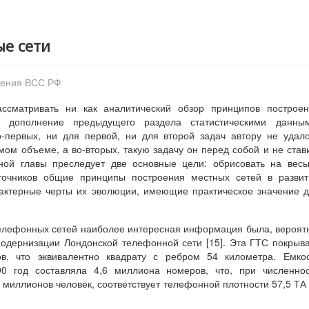
ые сети
оения ВСС РФ
ссматривать ни как аналитический обзор принципов построен
 дополнение предыдущего раздела статистическими данным
о-первых, ни для первой, ни для второй задач автору не удал
ом объеме, а во-вторых, такую задачу он перед собой и не став
ной главы преследует две основные цели: обрисовать на вес
очников общие принципы построения местных сетей в развит
арактерные черты их эволюции, имеющие практическое значение 
телефонных сетей наиболее интересная информация была, вероят
модернизации Лондонской телефонной сети [15]. Эта ГТС покрыв
в, что эквивалентно квадрату с ребром 54 километра. Емкос
0 год составляла 4,6 миллиона номеров, что, при численнос
 миллионов человек, соответствует телефонной плотности 57,5 ТА