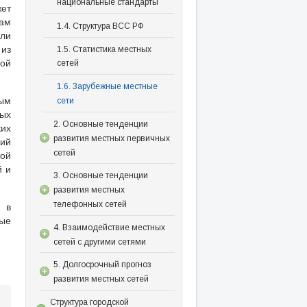
национальные стандарты
жет
рам
1.4. Структура ВСС РФ
или
из
1.5. Статистика местных
ой
сетей
1.6. Зарубежные местные
ным
сети
ных
2. Основные тенденции
ких
развития местных первичных
ий
сетей
той
й и
3. Основные тенденции
развития местных
телефонных сетей
м в
ные
4. Взаимодействие местных
сетей с другими сетями
5. Долгосрочный прогноз
развития местных сетей
Структура городской