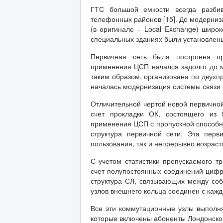
ГТС большой емкости всегда разби
телефонных районов [15]. До модерниз
(в оригинале – Local Exchange) широ
специальных зданиях были установлены
Первичная сеть была построена пр
применения ЦСП начался задолго до м
таким образом, организована по двухп
началась модернизация системы связи 
Отличительной чертой новой первичной
счет прокладки ОК, состоящего из 
применения ЦСП с пропускной способно
структура первичной сети. Эта пер
пользования, так и непрерывно возраст
С учетом статистики пропускаемого т
счет полупостоянных соединений цифр
структура СЛ, связывающих между со
узлов внешнего кольца соединен с кажд
Все эти коммутационные узлы выполня
которые включены абоненты Лондонской