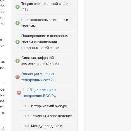
Теория электрической связи
Но
(37)
ки
аже
Широкополосные сигналы и
еко
системы
Планирование и построение
ия,
систем сигнализации
язи
цифровых сетей связи
Система цифровой
так
коммутации «ЭЛКОМ»
ния
Эволюция местных
телефонных сетей
и –
се
1. Общие принципы
чки
построения ВСС РФ
ое
ия,
1.1. Исторический экскурс
как
1.2. Термины и определения
1.3. Международные и
ный