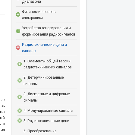
диапазона
Физические основы
электроники
Устройства генерирования и
формирования радиосигналов
Радиотехнические цепи и
сигналы
1. Элементы общей теории
радиотехнических сигналов
2. Детерминированные
сигналы
3. Дискретные и цифровые
ью
сигналы
овь
ена
4. Модулированные сигналы
ой
5. Радиотехнические цепи
ь с
 из
6. Преобразование