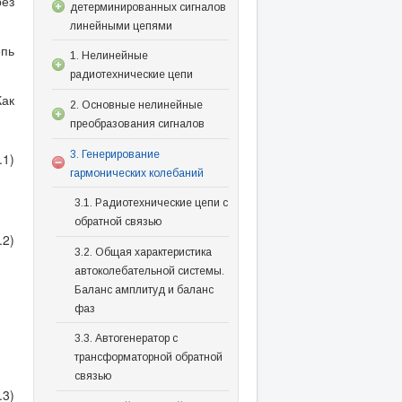
рез
детерминированных сигналов
линейными цепями
епь
1. Нелинейные
радиотехнические цепи
ак
2. Основные нелинейные
преобразования сигналов
3. Генерирование
.1)
гармонических колебаний
3.1. Радиотехнические цепи с
обратной связью
.2)
3.2. Общая характеристика
автоколебательной системы.
Баланс амплитуд и баланс
фаз
3.3. Автогенератор с
трансформаторной обратной
связью
.3)