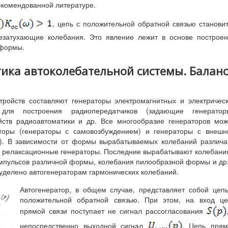
екомендованной литературе.
, цепь с положительной обратной связью станови
 незатухающие колебания. Это явление лежит в основе построе
 формы.
тика автоколебательной системы. Баланс
тройств составляют генераторы электромагнитных и электричес
 для построения радиопередатчиков (задающие генераторы
ойств радиоавтоматики и др. Все многообразие генераторов мо
аторы (генераторы с самовозбуждением) и генераторы с внеш
и). В зависимости от формы вырабатываемых колебаний различ
и релаксационные генераторы. Последние вырабатывают колебани
импульсов различной формы, колебания пилообразной формы и др
уделено автогенераторам гармонических колебаний.
Автогенератор, в общем случае, представляет собой цеп
положительной обратной связью. При этом, на вход це
прямой связи поступает не сигнал рассогласования
непосредственно выходной сигнал
. Цепь прям