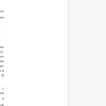
тся
ния
ких
),
жно
ним
ают
я в
. В
ь с
пи
, а
ой