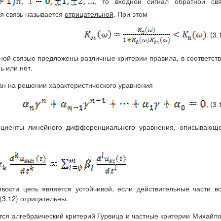
,
, то входной сигнал обратной свя
я связь называется
отрицательной
. При этом
. (3.
тной связью предложены различные критерии-правила, в соответст
ь или нет.
ан на решении характеристического уравнения
, (3.
иенты линейного дифференциального уравнения, описывающе
.
вости цепь является устойчивой, если действительные части в
(3.12)
отрицательны
.
ся алгебраический критерий Гурвица и частные критерии Михайл