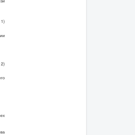
зи
11)
вии
12)
го
сех
ова