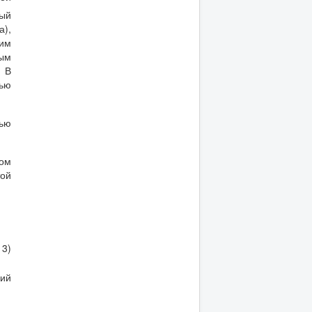
ый
),
им
мым
 В
ью
ью
ном
той
13)
ний