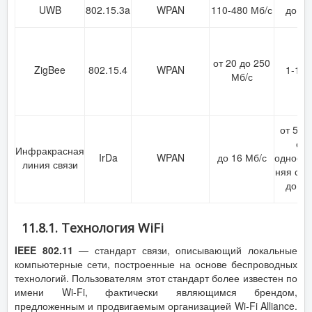
UWB
802.15.3a
WPAN
110-480 Мб/с
до 10
от 20 до 250
ZigBee
802.15.4
WPAN
1-100
Мб/с
от 5 д
см,
Инфракрасная
IrDa
WPAN
до 16 Мб/с
односто
линия связи
няя свя
до 10
11.8.1. Технология WiFi
IEEE 802.11
— стандарт связи, описывающий локальные
компьютерные сети, построенные на основе беспроводных
технологий. Пользователям этот стандарт более известен по
имени Wi-Fi, фактически являющимся брендом,
предложенным и продвигаемым организацией Wi-Fi Alliance.