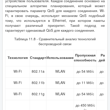
устройством пользователя. Каждое соединение основано на
специальном алгоритме планирования, который может
гарантировать параметр QoS для каждого соединения. Wi-
Fi, в свою очередь, использует механизм QoS подобный
тому, что используется в Ethernet, при котором пакеты
получают различный приоритет. Такой подход не
гарантирует одинаковый QoS для каждого соединения.
Таблица 11.8 - Сравнительный анализ технологий
беспроводной связи
Пропускная
Ради
Технология
Стандарт
Использование
способность
дейст
Wi-Fi
802.11a
WLAN
до 54 Мб/с
до 30
Wi-Fi
802.11b
WLAN
до 11 Мб/с
до 30
Wi-Fi
802.11g
WLAN
до 54 Мб/с
до 30
до 450 Мб/с
(в