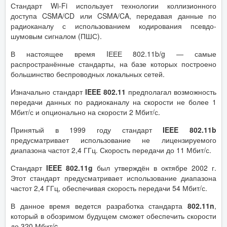
Стандарт Wi-Fi использует технологии коллизионного
доступа CSMA/CD или CSMA/CA, передавая данные по
радиоканалу с использованием кодирования псевдо-
шумовым сигналом (ПШС).
В настоящее время IЕЕЕ 802.11b/g — самые
распространённые стандарты, на базе которых построено
большинство беспроводных локальных сетей.
Изначально стандарт
IEEE 802.11
предполагал возможность
передачи данных по радиоканалу на скорости не более 1
Мбит/с и опционально на скорости 2 Мбит/с.
Принятый в 1999 году стандарт
IEEE 802.11b
предусматривает использование не лицензируемого
диапазона частот 2,4 ГГц. Скорость передачи до 11 Мбит/с.
Стандарт
IEEE 802.11g
был утверждён в октябре 2002 г.
Этот стандарт предусматривает использование диапазона
частот 2,4 ГГц, обеспечивая скорость передачи 54 Мбит/с.
В данное время ведется разработка стандарта
802.11n
,
который в обозримом будущем сможет обеспечить скорости
до 320 Мбит/c.