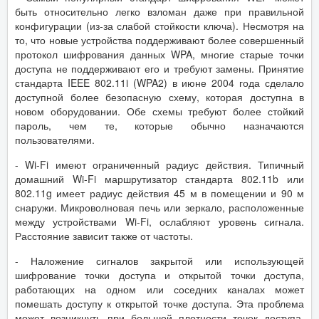
быть относительно легко взломан даже при правильной
конфигурации (из-за слабой стойкости ключа). Несмотря на
то, что новые устройства поддерживают более совершенный
протокол шифрования данных WPA, многие старые точки
доступа не поддерживают его и требуют замены. Принятие
стандарта IEEE 802.11i (WPA2) в июне 2004 года сделало
доступной более безопасную схему, которая доступна в
новом оборудовании. Обе схемы требуют более стойкий
пароль, чем те, которые обычно назначаются
пользователями.
- Wi-Fi имеют ограниченный радиус действия. Типичный
домашний Wi-Fi маршрутизатор стандарта 802.11b или
802.11g имеет радиус действия 45 м в помещении и 90 м
снаружи. Микроволновая печь или зеркало, расположенные
между устройствами Wi-Fi, ослабляют уровень сигнала.
Расстояние зависит также от частоты.
- Наложение сигналов закрытой или использующей
шифрование точки доступа и открытой точки доступа,
работающих на одном или соседних каналах может
помешать доступу к открытой точке доступа. Эта проблема
может возникнуть при большой плотности точек доступа,