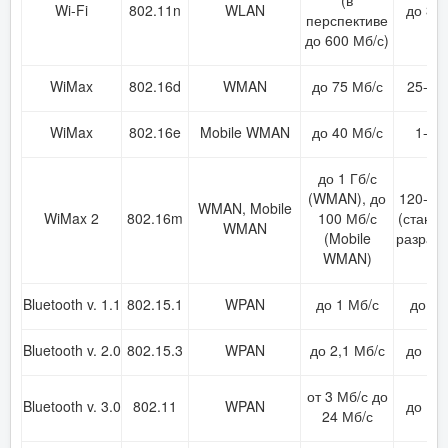
Wi-Fi
802.11n
WLAN
до 30
перспективе
до 600 Мб/с)
WiMax
802.16d
WMAN
до 75 Мб/с
25-80
WiMax
802.16e
Mobile WMAN
до 40 Мб/с
1-5 
до 1 Гб/с
(WMAN), до
120-15
WMAN, Mobile
WiMax 2
802.16m
100 Мб/с
(станда
WMAN
(Mobile
разрабо
WMAN)
Bluetooth v. 1.1
802.15.1
WPAN
до 1 Мб/с
до 10
Bluetooth v. 2.0
802.15.3
WPAN
до 2,1 Мб/с
до 10
от 3 Мб/с до
Bluetooth v. 3.0
802.11
WPAN
до 10
24 Мб/с