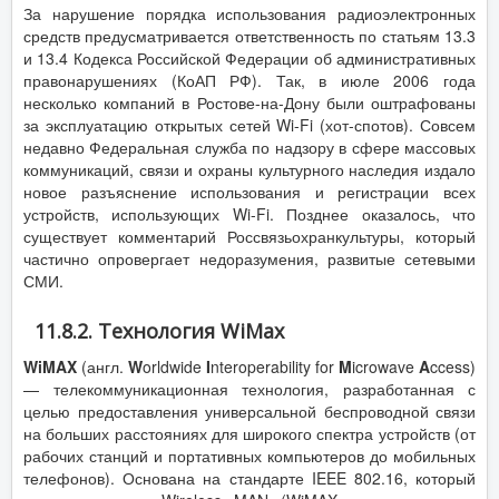
За нарушение порядка использования радиоэлектронных
средств предусматривается ответственность по статьям 13.3
и 13.4 Кодекса Российской Федерации об административных
правонарушениях (КоАП РФ). Так, в июле 2006 года
несколько компаний в Ростове-на-Дону были оштрафованы
за эксплуатацию открытых сетей Wi-Fi (хот-спотов). Совсем
недавно Федеральная служба по надзору в сфере массовых
коммуникаций, связи и охраны культурного наследия издало
новое разъяснение использования и регистрации всех
устройств, использующих Wi-Fi. Позднее оказалось, что
существует комментарий Россвязьохранкультуры, который
частично опровергает недоразумения, развитые сетевыми
СМИ.
11.8.2. Технология WiMax
WiMAX
(англ.
W
orldwide
I
nteroperability for
M
icrowave
A
ccess)
— телекоммуникационная технология, разработанная с
целью предоставления универсальной беспроводной связи
на больших расстояниях для широкого спектра устройств (от
рабочих станций и портативных компьютеров до мобильных
телефонов). Основана на стандарте IEEE 802.16, который