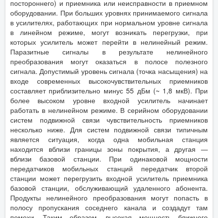
постороннего) и приемника или неисправности в приемном
оборудовании. При больших уровнях принимаемого сигнала
в усилителях, работающих при нормальном уровне сигнала
в линейном режиме, могут возникать перегрузки, при
которых усилитель может перейти в нелинейный режим.
Паразитные сигналы в результате нелинейного
преобразования могут оказаться в полосе полезного
сигнала. Допустимый уровень сигнала (точка насыщения) на
входе современных высокочувствительных приемников
составляет приблизительно минус 55 дБм (~ 1,8 мкВ). При
более высоком уровне входной усилитель начинает
работать в нелинейном режиме. В серийном оборудовании
систем подвижной связи чувствительность приемников
несколько ниже. Для систем подвижной связи типичным
является ситуация, когда одна мобильная станция
находится вблизи границы зоны покрытия, а другая —
вблизи базовой станции. При одинаковой мощности
передатчиков мобильных станций передатчик второй
станции может перегрузить входной усилитель приемника
базовой станции, обслуживающий удаленного абонента.
Продукты нелинейного преобразования могут попасть в
полосу пропускания соседнего канала и создадут там
помехи. Таким образом, высокая мощность ближнего