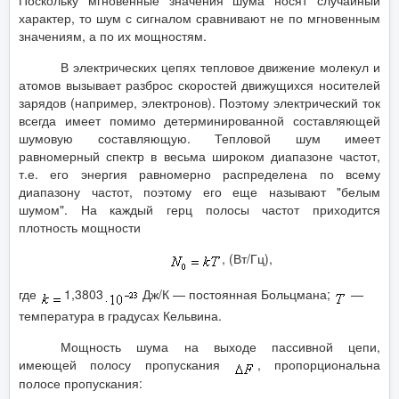
характер, то шум с сигналом сравнивают не по мгновенным
значениям, а по их мощностям.
В электрических цепях тепловое движение молекул и
атомов вызывает разброс скоростей движущихся носителей
зарядов (например, электронов). Поэтому электрический ток
всегда имеет помимо детерминированной составляющей
шумовую составляющую. Тепловой шум имеет
равномерный спектр в весьма широком диапазоне частот,
т.е. его энергия равномерно распределена по всему
диапазону частот, поэтому его еще называют "белым
шумом". На каждый герц полосы частот приходится
плотность мощности
, (Вт/Гц),
где
1,3803
Дж/К — постоянная Больцмана;
—
температура в градусах Кельвина.
Мощность шума на выходе пассивной цепи,
имеющей полосу пропускания
, пропорциональна
полосе пропускания: