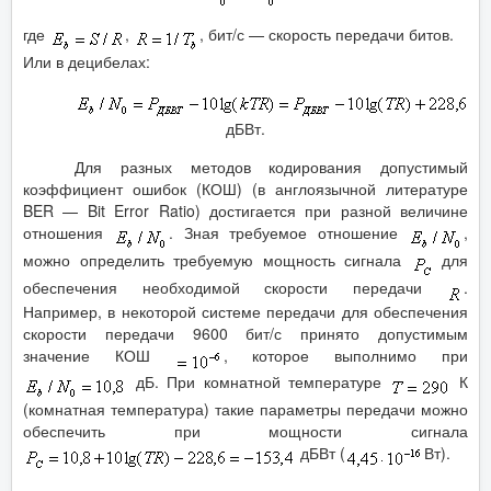
где
,
, бит/с — скорость передачи битов.
Или в децибелах:
дБВт.
Для разных методов кодирования допустимый
коэффициент ошибок (КОШ) (в англоязычной литературе
BER — Bit Error Ratio) достигается при разной величине
отношения
. Зная требуемое отношение
,
можно определить требуемую мощность сигнала
для
обеспечения необходимой скорости передачи
.
Например, в некоторой системе передачи для обеспечения
скорости передачи 9600 бит/с принято допустимым
значение КОШ
, которое выполнимо при
дБ. При комнатной температуре
К
(комнатная температура) такие параметры передачи можно
обеспечить при мощности сигнала
дБВт (
Вт).