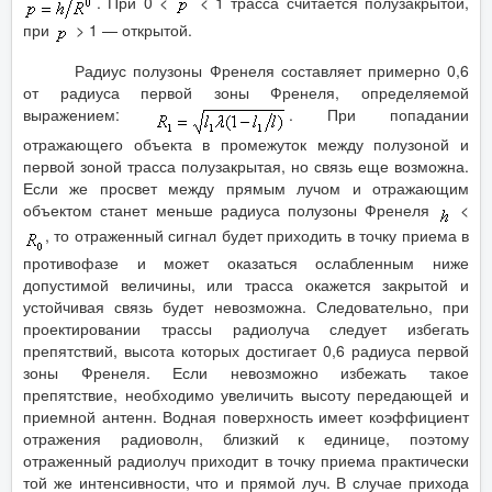
. При 0 <
< 1 трасса считается полузакрытой,
при
> 1 — открытой.
Радиус полузоны Френеля составляет примерно 0,6
от радиуса первой зоны Френеля, определяемой
выражением:
. При попадании
отражающего объекта в промежуток между полузоной и
первой зоной трасса полузакрытая, но связь еще возможна.
Если же просвет между прямым лучом и отражающим
объектом станет меньше радиуса полузоны Френеля
<
, то отраженный сигнал будет приходить в точку приема в
противофазе и может оказаться ослабленным ниже
допустимой величины, или трасса окажется закрытой и
устойчивая связь будет невозможна. Следовательно, при
проектировании трассы радиолуча следует избегать
препятствий, высота которых достигает 0,6 радиуса первой
зоны Френеля. Если невозможно избежать такое
препятствие, необходимо увеличить высоту передающей и
приемной антенн. Водная поверхность имеет коэффициент
отражения радиоволн, близкий к единице, поэтому
отраженный радиолуч приходит в точку приема практически
той же интенсивности, что и прямой луч. В случае прихода