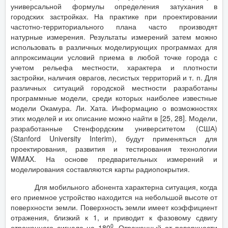
универсальной формулы определения затухания в
городских застройках. На практике при проектировании
частотно-территориального плана часто производят
натурные измерения. Результаты измерений затем можно
использовать в различных моделирующих программах для
аппроксимации условий приема в любой точке города с
учетом рельефа местности, характера и плотности
застройки, наличия оврагов, лесистых территорий и т. п. Для
различных ситуаций городской местности разработаны
программные модели, среди которых наиболее известные
модели Окамура. Ли. Хата. Информацию о возможностях
этих моделей и их описание можно найти в [25, 28]. Модели,
разработанные Стенфордским университетом (США)
(Stanford University Interim), будут применяться для
проектирования, развития и тестирования технологии
WiMAX. На основе предварительных измерений и
моделирования составляются карты радиопокрытия.
Для мобильного абонента характерна ситуация, когда
его приемное устройство находится на небольшой высоте от
поверхности земли. Поверхность земли имеет коэффициент
отражения, близкий к 1, и приводит к фазовому сдвигу
0
отраженного сигнала на 180
. Отраженный от поверхности