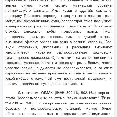
земли сигнал может сильно уменьшать уровень
принимаемого сигнала. Углы крыш и зданий, согласно
принципу Гюйгенса, порождают вторичные волны, которые
могут, как преломленные лучи, распространяться под углом
к направлению распространения прямого луча. Фонарные
столбы, заводские трубы, подъемные краны, имея
поперечные размеры, сопоставимые с длиной волны,
вызывают эффект рассеяния волн в разные стороны. Все
виды отражений, дифракции и рассеяния вызывают
многолучевой характер распространения радиоволн
гигагерцового диапазона. Однако эти негативные явления в
городских условиях играют и полезную роль. Весьма часто
условие прямой видимости не обеспечивается, а за счет
отражений на антенну приемника вполне может попадать
какой-нибудь отраженный луч достаточной мощности, и
прием/передача окажутся вполне возможны.
Для систем WiMAX (IEEE 802.16, 802.16а) первого
этапа, развертываемых по схеме "точка-многоточка" (Point-
to-Point – РМР) с фиксированным расположением антенн
базовых и пользовательских станций, можно будет
обеспечить связь не только в пределах прямой видимости,