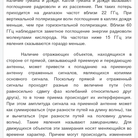
наличие тумана и дождя. Капли тумана и дождя вызывают
поглощение радиоволн и их рассеяние. Пик таких потерь
приходится на диапазон частот вблизи 22 ГГц. При
вертикальной поляризации волн поглощение в каплях дождя
меньше, чем при горизонтальной поляризации. Вблизи 60
ГГц наблюдается заметное поглощение энергии радиоволн
молекулами кислорода. На частотах ниже 15 ГГц эти
явления сказываются гораздо меньше.
Наличие отражающих объектов, находящихся в
стороне от прямой, связывающей приемную и передающую
антенны, может привести к попаданию на приемную
антенну отраженных сигналов, являющихся копиями
основного сигнала. Поскольку прямой и отраженный
сигналы проходят разные по величине пути (что
равносильно сдвигу фаз колебаний относительно друг
друга), то в точке приема происходит их интерференция.
При этом амплитуда сигнала на приемной антенне может
как суммироваться (при разности путей на длину волны), так
и вычитаться (при разности путей на половину длины
волны). Такие явления называют
замираниями
. Для
движущихся объектов эти замирания носят меняющийся во
времени характер. Причем могут происходить изменения