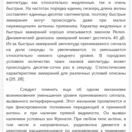
амплитуды как относительно медленные, так и очень
быстрые. На частотах порядка единиц гигагерц длина волны
составляет единицы-десятки сантиметров, поэтому быстрые
замирания могут происходить даже при малых
перемещениях антенны приемника. Характер медленных и
быстрых замираний хорошо описывается законом Релея.
Динамический диапазон замираний может достигать 40 дБ.
Из-за быстрых замираний амплитуда принимаемого сигнала
на доли секунды то увеличивается, то уменьшается
относительно некоего среднего уровня. В городских
условиях количество таких скачков амплитуды может
происходить десятки-сотни раз в секунду. Статистические
характеристики замираний для различных условий описаны
в [25, 28].
Следует помнить еще об одном механизме
возникновения уменьшения уровня принимаемого сигнала,
вызванного интерференцией. Этот механизм проявляется и
при фиксированном положении передающей и приемной
антенн, и при наличии прямой видимости. Он вызван
наличием условных зон Френеля. При любом типе антенн, в
том числе и направленных, радиоволна движется в
некотором расширяющемся по направлению к приемнику