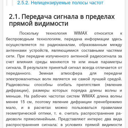
2.5.2. Нелицензируемые полосы частот
2.1. Передача сигнала в пределах
прямой видимости
Поскольку технология WiMAX относится к
беспроводным технологиям, передача информации здесь
осуществляется по радиоканалам, образованным между
антеннами устройств, являющимися составными частями
сети. При передаче излученного антенной радиосигнала за
счет влияния среды меняют­ся те или иные параметры
сигнала. В результате принятый сигнал всегда отличается от
переданного. Земная атмосфера для передачи
электромагнитных волн является не самой лучшей средой.
Радиоволны способны огибать препятствия (явление
дифракции), размеры которых порядка длины волны и
меньше. На рабочих частотах систем WiMAX длина волны
менее 15 см, поэтому явление дифракции пренебрежимо
мало, и в расчетах можно пользоваться правилами
геометрической оптики, т. е. считать распространение ра­
диоволн прямолинейным. Представляют интерес два вида
распространения сигнала: в условиях прямой видимости