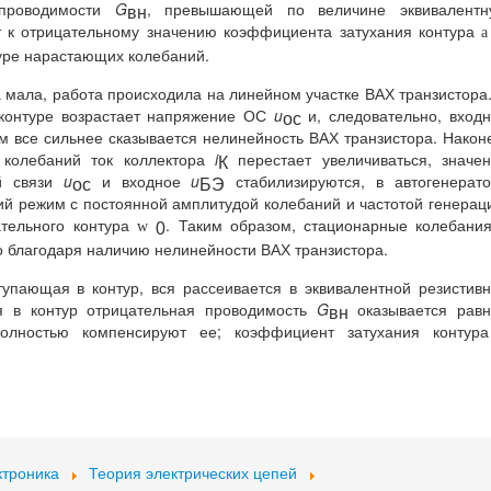
 проводимости
G
, превышающей по величине эквивалентн
вн
ит к отрицательному значению коэффициента затухания контура
a
туре нарастающих колебаний.
мала, работа происходила на линейном участке ВАХ транзистора
контуре возрастает напряжение ОС
u
и, следовательно, вход
ос
ом все сильнее сказывается нелинейность ВАХ транзистора. Након
 колебаний ток коллектора
i
перестает увеличиваться, значе
К
ой связи
u
и входное
u
стабилизируются, в автогенерат
ос
БЭ
й режим с постоянной амплитудой колебаний и частотой генерац
ательного контура
. Таким образом, стационарные колебани
w
0
о благодаря наличию нелинейности ВАХ транзистора.
упающая в контур, вся рассеивается в эквивалентной резистив
ая в контур отрицательная проводимость
G
оказывается равн
вн
лностью компенсируют ее; коэффициент затухания конту
ктроника
Теория электрических цепей