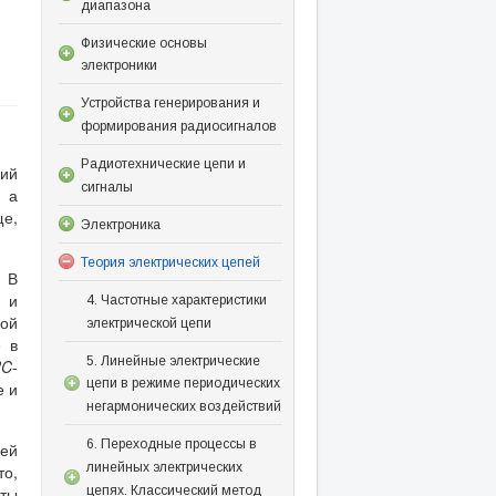
диапазона
Физические основы
электроники
Устройства генерирования и
формирования радиосигналов
Радиотехнические цепи и
вий
сигналы
, а
е,
Электроника
Теория электрических цепей
. В
 и
4. Частотные характеристики
ной
электрической цепи
е в
5. Линейные электрические
RC
-
цепи в режиме периодических
е и
негармонических воздействий
6. Переходные процессы в
ней
линейных электрических
то,
цепях. Классический метод
ты