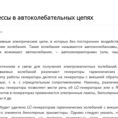
ессы в автоколебательных цепях
пи
ивные электрические цепи, в которых без посторонних воздейст
ские колебания. Такие колебания называются
автоколебаниями
ых возникают автоколебания, –
автогенераторами
(или, чащ
отехнике и связи для получения электромагнитных колебаний
ваемых колебаний различают генераторы гармонических
ипу работы генераторы делятся на генераторы с внешней обрат
зью, т. е. с отрицательным сопротивлением. Наконец, различи
емы генератора позволяет вести речь об
LC
-генераторах или о
ментов в генераторах применяются электронные лампы, биполярны
ы и др.
 будет уделено
LC
-генераторам гармонических колебаний с внеш
о элемента биполярные транзисторы. Однако следует указать, ч
торов производится на примере конкретных схем, результа