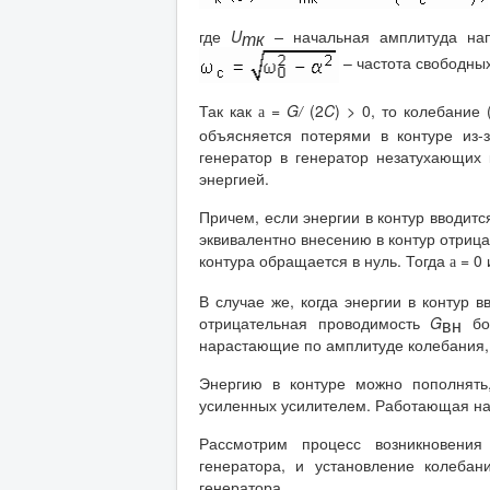
где
U
–
начальная амплитуда нап
mк
– частота свободны
Так как
=
G
(2
C
) > 0, то колебание
a
/
объясняется потерями в контуре из-
генератор в генератор незатухающих 
энергией.
Причем, если энергии в контур вводитс
эквивалентно внесению в контур отри
контура обращается в нуль. Тогда
= 0 
a
В случае же, когда энергии в контур 
отрицательная проводимость
G
бо
вн
нарастающие по амплитуде колебания, 
Энергию в контуре можно пополнять,
усиленных усилителем. Работающая на 
Рассмотрим процесс возникновени
генератора, и установление колеба
генератора.