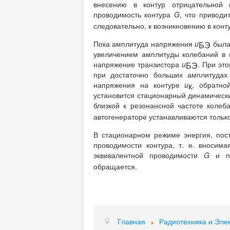
внесению в контур отрицательной
проводимость контура
G
, что привод
следовательно, к возникновению в кон
Пока амплитуда напряжения
u
была 
БЭ
увеличением амплитуды колебаний в 
напряжение транзистора
u
. При эт
БЭ
при достаточно больших амплитудах
напряжения на контуре
u
, обратн
к
установится стационарный динамически
близкой к резонансной частоте колеб
автогенераторе устанавливаются тольк
В стационарном режиме энергия, пост
проводимости контура, т. е. вносим
эквивалентной проводимости
G
и по
обращается.
Главная
Радиотехника и Эле