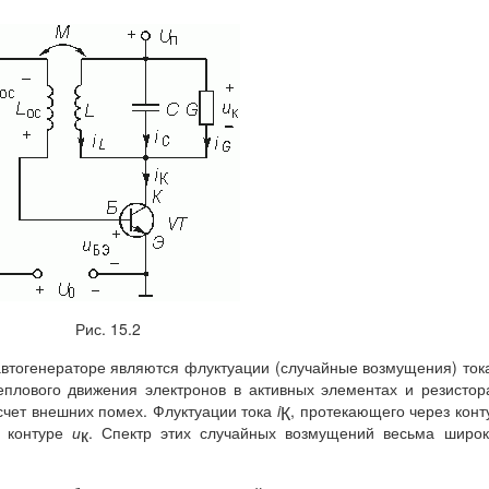
Рис. 15.2
втогенераторе являются флуктуации (случайные возмущения) ток
еплового движения электронов в активных элементах и резистор
а счет внешних помех. Флуктуации тока
i
, протекающего через конт
К
а контуре
и
. Спектр этих случайных возмущений весьма широ
к