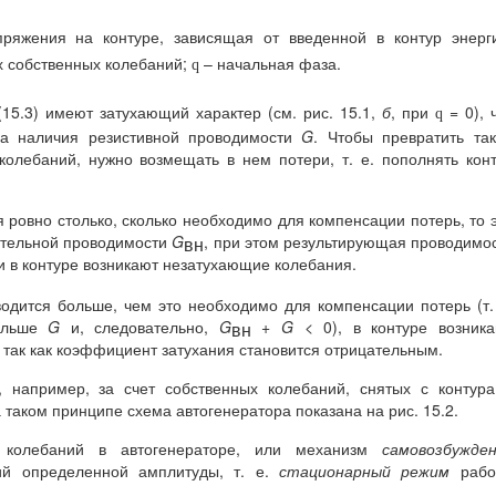
ряжения на контуре, зависящая от введенной в контур энерг
х собственных колебаний;
– начальная фаза.
q
 (15.3) имеют затухающий характер (см. рис. 15.1,
б
, при
= 0), 
q
за наличия резистивной проводимости
G
. Чтобы превратить та
колебаний, нужно возмещать в нем потери, т. е. пополнять кон
я ровно столько, сколько необходимо для компенсации потерь, то 
цательной проводимости
G
, при этом результирующая проводимо
вн
и в контуре возникают незатухающие колебания.
вводится больше, чем это необходимо для компенсации потерь (т.
льше
G
и, следовательно,
G
+
G
< 0), в контуре возника
вн
так как коэффициент затухания становится отрицательным.
 например, за счет собственных колебаний, снятых с контур
таком принципе схема автогенератора показана на рис. 15.2.
я колебаний в автогенераторе, или механизм
самовозбужден
ний определенной амплитуды, т. е.
стационарный режим
рабо