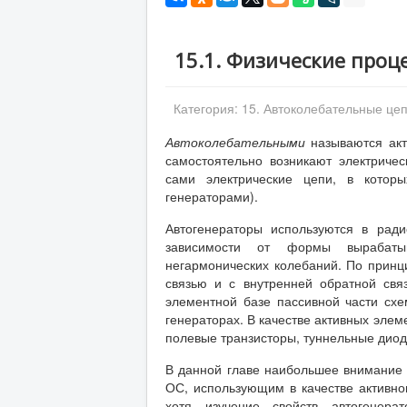
15.1. Физические проц
Категория:
15. Автоколебательные це
Автоколебательными
называются акт
самостоятельно возникают электриче
сами электрические цепи, в котор
генераторами).
Автогенераторы используются в ради
зависимости от формы вырабаты
негармонических колебаний. По принц
связью и с внутренней обратной свя
элементной базе пассивной части сх
генераторах. В качестве активных эле
полевые транзисторы, туннельные диод
В данной главе наибольшее внимание
ОС, использующим в качестве активног
хотя изучение свойств автогенера