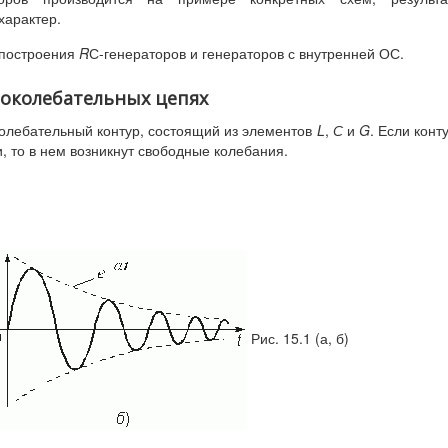
характер.
 построения
R
С-генераторов и генераторов с внутренней ОС.
токолебательных цепях
олебательный контур, состоящий из элементов
L
,
С
и
G
. Если конт
, то в нем возникнут свободные колебания.
Рис. 15.1 (а, б)