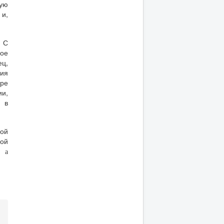
ую
и,
. С
ное
ец,
ния
оре
ии,
я в
ной
ой
ра
a