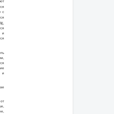
ют
тся
е с
тся
i
,
К
тся
к и
тся
ть
м,
тся
ие
я и
чае
 от
ше,
ее,