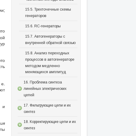
ии;
15.5. Трехточечные схемы
генераторов
15.6. RС-генераторы
что
кой
15.7. Автогенераторы с
тур
внутренней обратной связью
15.8. Анализ переходных
это
процессов в автогенераторе
сть
методом медленно
меняющихся амплитуд
16. Проблема синтеза
 е.
ют
линейных электрических
цепей
17. Фильтрующие цепи и их
а и
синтез
18. Корректирующие цепи и их
ия
ты
синтез