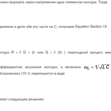
можно выразить через напряжение
u
на элементах контура. Тогда
к
ремени и деля обе его части на
С
, получаем Equation Section 15
онтура
R
= l
G > 2
или G < l
(2
) переходный процесс име
/
r
/
r
оэффициентом затухания контура, а величина
обозначениях (15.1) перепишется в виде
имеет следующее решение: