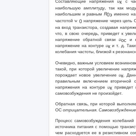
Составляющие напряжения
и
с час
к
наибольшую амплитуду, так как моду
наибольшим и равным
R
именно на
0
э
частотой
напряжение через цепь О
w
0
на вход транзистора, создавая напря
что, в свою очередь, приведет к ув
напряжение обратной связи
u
и н
oc
напряжение на контуре
и
и т. д. Так
к
колебания частоты, близкой к резонанс
Очевидно, важным условием возникнов
такой, при которой увеличение напр
порождает новое увеличение
и
. Дан
к
правильным включением вторичной о
напряжения на контуре
и
приведет к
к
самовозбуждения не произойдет.
Обратная связь, при которой выполня
ОС
отрицательная
.
Самовозбуждение
Процесс самовозбуждения колебаний в
источника питания с помощью транзист
чем расходуется ее в резистивном соп