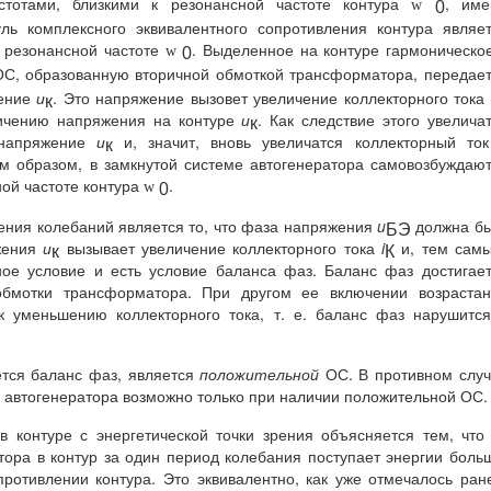
тотами, близкими к резонансной частоте контура
, име
w
0
ль комплексного эквивалентного сопротивления контура являе
 резонансной частоте
. Выделенное на контуре гармоническо
w
0
С, образованную вторичной обмоткой трансформатора, передае
жение
и
. Это напряжение вызовет увеличение коллекторного тока
к
еличению напряжения на контуре
и
. Как следствие этого увелича
к
апряжение
и
и, значит, вновь увеличатся коллекторный то
к
им образом, в замкнутой системе автогенератора самовозбуждаю
ной частоте контура
.
w
0
ения колебаний является то, что фаза напряжения
u
должна бы
БЭ
яжения
и
вызывает увеличение коллекторного тока
i
и, тем самы
к
К
ное условие и есть условие баланса фаз. Баланс фаз достигае
бмотки трансформатора. При другом ее включении возрастан
 уменьшению коллекторного тока, т. е. баланс фаз нарушитс
ется баланс фаз, является
положительной
ОС. В противном слу
автогенератора возможно только при наличии положительной ОС.
 контуре с энергетической точки зрения объясняется тем, что
ора в контур за один период колебания поступает энергии боль
ротивлении контура. Это эквивалентно, как уже отмечалось ран