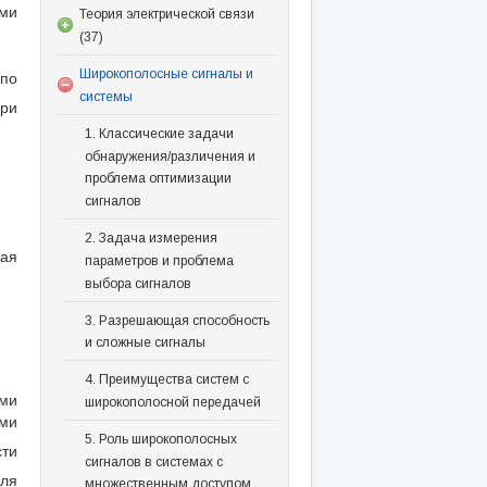
ми
Теория электрической связи
(37)
Широкополосные сигналы и
по
системы
ри
1. Классические задачи
обнаружения/различения и
проблема оптимизации
сигналов
2. Задача измерения
ная
параметров и проблема
выбора сигналов
3. Разрешающая способность
и сложные сигналы
4. Преимущества систем с
ами
широкополосной передачей
ми
5. Роль широкополосных
сти
сигналов в системах с
ля
множественным доступом