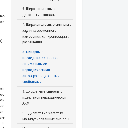
6. Широкополосные
дискретные сигналы
тно
ами
7. Широкополосные сигналы в
задачах временного
измерения, синхронизации и
х
разрешения
8. Бинарные
последовательности с
оптимальными
периодическими
автокорреляционными
свойствами
имо
9. Дискретные сигналы с
ное
идеальной периодической
ой
АКФ
оле
оля
10. Дискретные частотно-
оле
манипулированные сигналы
ы и