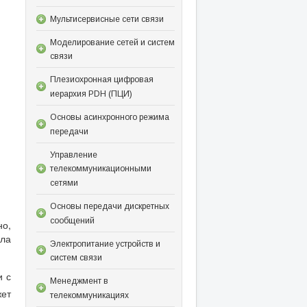
Мультисервисные сети связи
Моделирование сетей и систем
связи
Плезиохронная цифровая
иерархия PDH (ПЦИ)
Основы асинхронного режима
передачи
Управление
телекоммуникационными
сетями
Основы передачи дискретных
сообщений
но,
ала
Электропитание устройств и
систем связи
и с
Менеджмент в
жет
телекоммуникациях