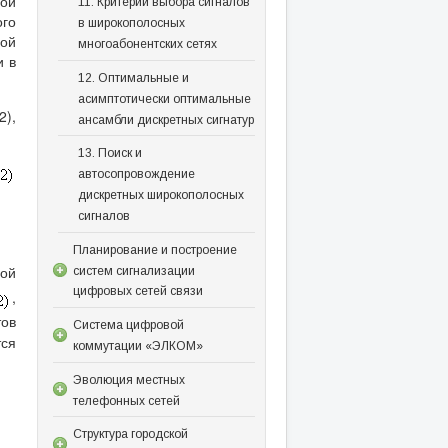
ой
11. Критерии выбора сигналов
го
в широкополосных
ой
многоабонентских сетях
и в
12. Оптимальные и
асимптотически оптимальные
2),
ансамбли дискретных сигнатур
13. Поиск и
автосопровождение
дискретных широкополосных
сигналов
Планирование и построение
ной
систем сигнализации
цифровых сетей связи
,
ов
Система цифровой
тся
коммутации «ЭЛКОМ»
Эволюция местных
телефонных сетей
Структура городской