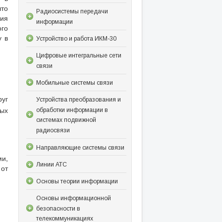
что
Радиосистемы передачи
ния
информации
ого
у в
Устройство и работа ИКМ-30
Цифровые интегральные сети
связи
Мобильные системы связи
руг
Устройства преобразования и
ых
обработки информации в
системах подвижной
радиосвязи
Направляющие системы связи
ми,
Линии АТС
 от
Основы теории информации
Основы информационной
безопасности в
телекоммуникациях