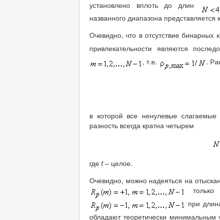
установлено вплоть до длин
названного диапазона представляется 
Очевидно, что в отсутствие бинарных 
привлекательности являются послед
, т.е.
. Р
в которой все ненулевые слагаемые 
разность всегда кратна четырем
где
t
– целое.
Очевидно, можно надеяться на отыска
только
при длин
обладают теоретически минимальным 