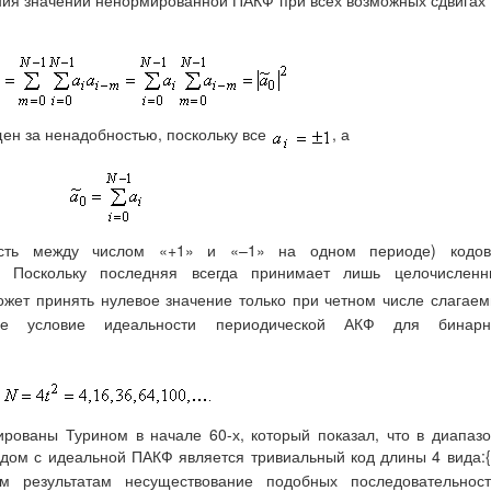
щен за ненадобностью, поскольку все
, а
ость между числом «+1» и «–1» на одном периоде) кодов
. Поскольку последняя всегда принимает лишь целочисленн
ожет принять нулевое значение только при четном числе слагае
ое условие идеальности периодической АКФ для бинарн
рованы Турином в начале 60-х, который показал, что в диапаз
ом с идеальной ПАКФ является тривиальный код длины 4 вида:
м результатам несуществование подобных последовательност