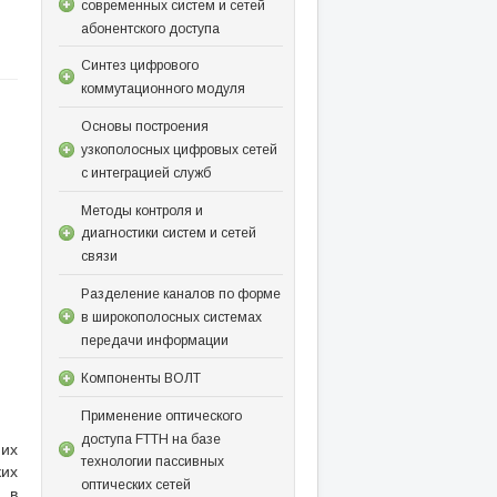
современных систем и сетей
абонентского доступа
Синтез цифрового
коммутационного модуля
Основы построения
узкополосных цифровых сетей
с интеграцией служб
Методы контроля и
диагностики систем и сетей
связи
Разделение каналов по форме
в широкополосных системах
передачи информации
Компоненты ВОЛТ
Применение оптического
доступа FTTH на базе
 их
технологии пассивных
их
оптических сетей
 в