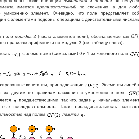
 определены также операции
вычитания
и
деления
на ненулев
лемента имеется
противоположный
по сложению, а для любо
 умножению элемент. Очевидно, что поле представляет соб
ации с элементами подобны операциям с действительными числам
я поле
порядка
2 (число элементов поля), обозначаемое как
GF
(
тся правилам арифметики по модулю 2 (см. таблицу слева).
ность
с элементами (символами) 0 и 1 из конечного поля
сированные константы, принадлежащие
. Элементы линей
ин за другим по правилам сложения и умножения в поле
ляется
предшествующими, так что, задав
начальных элемент
 всю последовательность. Такая последовательность называе
ельностью
над полем
памяти
.