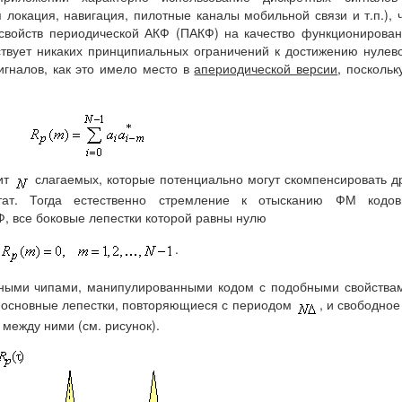
локация, навигация, пилотные каналы мобильной связи и т.п.), 
 свойств периодической АКФ (ПАКФ) на качество функционирова
ствует никаких принципиальных ограничений к достижению нулев
гналов, как это имело место в
апериодической версии
, поскольк
ит
слагаемых, которые потенциально могут скомпенсировать д
ьтат. Тогда естественно стремление к отысканию ФМ кодов
, все боковые лепестки которой равны нулю
.
ьными чипами, манипулированными кодом с подобными свойства
: основные лепестки, повторяющиеся с периодом
, и свободное
между ними (см. рисунок).