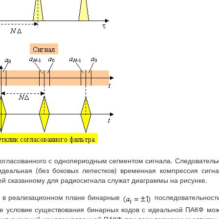
согласованного с однопериодным сегментом сигнала. Следователь
деальная (без боковых лепестков) временная компрессия сигн
й сказанному для радиосигнала служат диаграммы на рисунке.
ы в реализационном плане бинарные
последовательност
е условие существования бинарных кодов с идеальной ПАКФ мо
ания значений ненормированной ПАКФ при всех возможных сдвигах