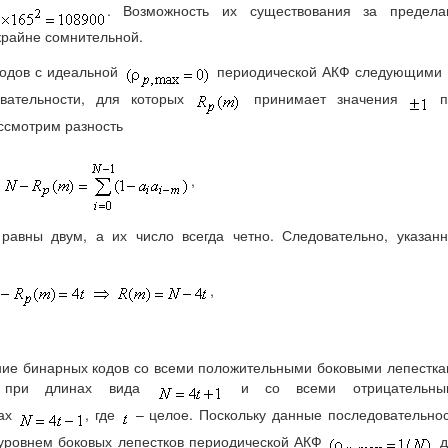
. Возможность их существования за предела
крайне сомнительной.
кодов с идеальной
периодической АКФ следующими 
овательности, для которых
принимает значения
п
ассмотрим разность
,
равны двум, а их число всегда четно. Следовательно, указан
,
ние бинарных кодов со всеми положительными боковыми лепестк
 при длинах вида
и со всеми отрицательны
ах
, где
– целое. Поскольку данные последовательно
уровнем боковых лепестков периодической АКФ
д