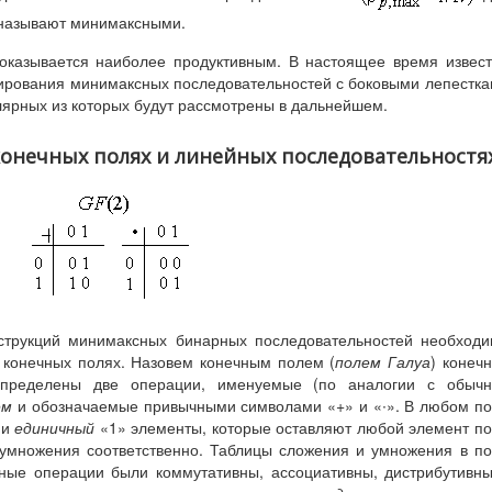
 называют минимаксными.
 оказывается наиболее продуктивным. В настоящее время извес
ирования минимаксных последовательностей с боковыми лепестк
лярных из которых будут рассмотрены в дальнейшем.
 конечных полях и линейных последовательностя
струкций минимаксных бинарных последовательностей необход
 конечных полях. Назовем конечным полем (
полем Галуа
) конеч
определены две операции, именуемые (по аналогии с обычн
ем
и обозначаемые привычными символами «+» и «∙». В любом п
 и
единичный
«1» элементы, которые оставляют любой элемент п
умножения соответственно. Таблицы сложения и умножения в п
нные операции были коммутативны, ассоциативны, дистрибутивн