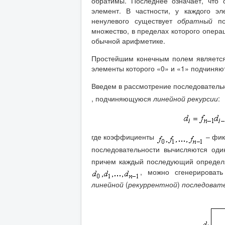
обратимы. Последнее означает, что
элемент. В частности, у каждого э
ненулевого существует
обратный
по
множество, в пределах которого опер
обычной арифметике.
Простейшим конечным полем являетс
элементы которого «0» и «1» подчиняю
Введем в рассмотрение последователь
, подчиняющуюся
линейной рекурсии
:
где коэффициенты
– фик
последовательности вычисляются од
причем каждый последующий опреде
, можно сгенерировать
линейной
(
рекуррентной
)
последоват