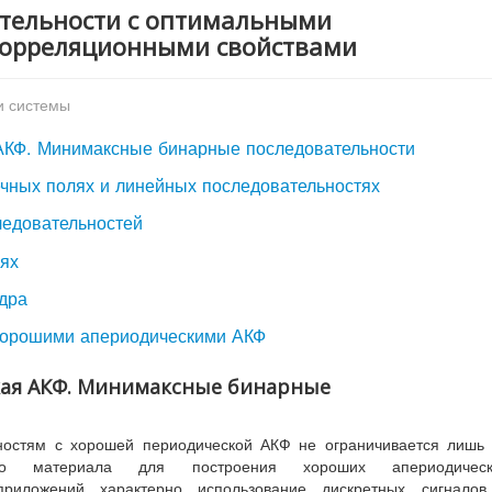
ательности с оптимальными
корреляционными свойствами
и системы
 АКФ. Минимаксные бинарные последовательности
ечных полях и линейных последовательностях
ледовательностей
лях
дра
 хорошими апериодическими АКФ
ская АКФ. Минимаксные бинарные
ностям с хорошей периодической АКФ не ограничивается лишь
ого материала для построения хороших апериодическ
приложений характерно использование дискретных сигналов