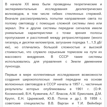
В начале ХХ века были проведены теоретические и
экспериментальные исследования диэлектрических
волноводов, в том числе гибких стеклянных стержней.
Вначале рассматривались попытки направления света по
полому световоду с помощью сложной системы линз или
зеркал. Эти и другие системы передачи сигналов имели
уникальные характеристики с точки зрения полосы
пропускания и расстояний между ретрансляторами (много
гигагерц и десятки километров, затухание порядка 1...1,5 дБ/
км), но отличались большой сложностью и высокой
стоимостью, что служило серьезным тормозом на пути их
массового внедрения. В СССР такие системы
использовались для управления с Земли движением
лунохода.
Первые в мире коллективные исследования возможности
создания широкополосных линий передачи на основе
волоконных световодов в СССР начаты в 1957 г., частичные
результаты которых опубликованы в 1961 г. (О.Ф.
Косминский, В.Н. Кузмичев, А.Г. Власов, А.М. Ермолаев, Д.М.
Крупп, Е.Н. Царевский, Ю.В. Попов и др.). В 1958 г.
советские специалисты В.В. Варган и Т.И. Вейнберг