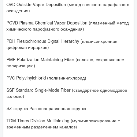
OVD Outside Vароr Deposition (метод внешнего парафазного
осаждения)
PCVD Plasma Chemical Vароr Deposition (плазменный метод
химического парофазного осаждения)
PDH Plesiochronous Digital Hierarchy (плезисинхронная
цифровая иерархия)
PMF Polarization Maintaining Fiber (волокно, сохраняющее
поляризацию)
РVС Polyvinylchlorid (поливинилхлорид)
SSF Standard Single-Mode Fiber (стандартное одномодовое
волокно)
SZ-скрутка Разнонаправленная скрутка
TDM Times Division Multiplexing (мультиплексирование с
временным разделением каналов)