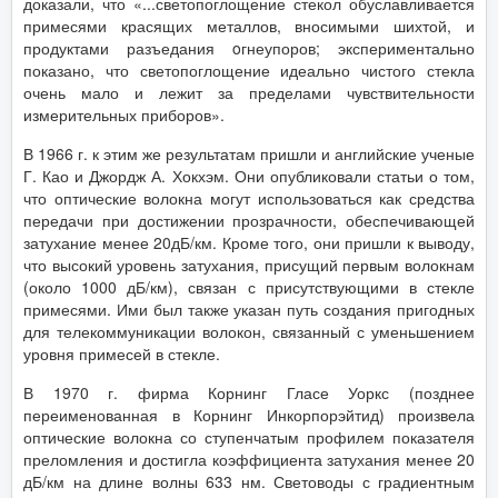
доказали, что «...светопоглощение стекол обуславливается
примесями красящих металлов, вносимыми шихтой, и
продуктами разъедания oгнеупоров; экспериментально
показано, что светопоглощение идеально чистого стекла
очень мало и лежит за пределами чувствительности
измерительных приборов».
В 1966 г. к этим же результатам пришли и английские ученые
Г. Као и Джордж А. Хокхэм. Они опубликовали статьи о том,
что оптические волокна могут использоваться как средства
передачи при достижении прозрачности, обеспечивающей
затухание менее 20дБ/км. Кроме того, они пришли к выводу,
что высокий уровень затухания, присущий первым волокнам
(около 1000 дБ/км), связан с присутствующими в стекле
примесями. Ими был также указан путь создания пригодных
для телекоммуникации волокон, связанный с уменьшением
уровня примесей в стекле.
В 1970 г. фирма Корнинг Гласе Уоркс (позднее
переименованная в Корнинг Инкорпорэйтид) произвела
оптические волокна со ступенчатым профилем показателя
преломления и достигла коэффициента затухания менее 20
дБ/км на длине волны 633 нм. Световоды с градиентным