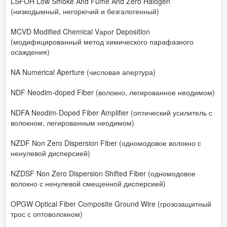
LSFOH Low Smoke And Fume And Zero Halogen
(низкодымный, негорючий и безгалогенный)
MCVD Modified Chemical Vароr Deposition
(модифицированный метод химического парафазного
осаждения)
NA Numerical Aperture (числовая апертура)
NDF Neodim-doped Fiber (волокно, легированное неодимом)
NDFA Neodim-Doped Fiber Amplifier (оптический усилитель с
волокном, легированным неодимом)
NZDF Non Zero Dispersion Fiber (одномодовое волокно с
ненулевой дисперсией)
NZDSF Non Zero Dispersion Shifted Fiber (одномодовое
волокно с ненулевой смещенной дисперсией)
OPGW Optical Fiber Composite Ground Wire (грозозащитный
трос с оптоволокном)