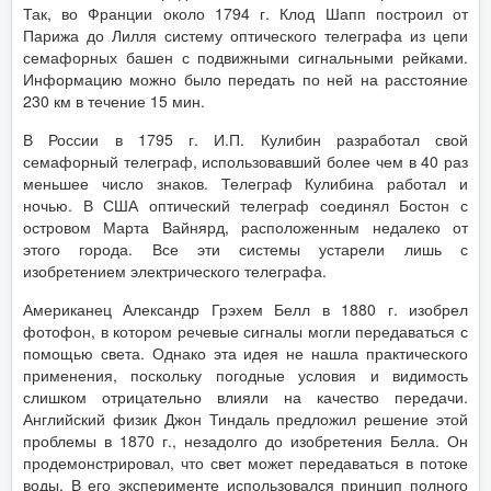
Так, во Франции около 1794 г. Клод Шапп построил от
Парижа до Лилля систему оптического телеграфа из цепи
семафорных башен с подвижными сигнальными рейками.
Информацию можно было передать по ней на расстояние
230 км в течение 15 мин.
В России в 1795 г. И.П. Кулибин разработал свой
семафорный телеграф, использовавший более чем в 40 раз
меньшее число знаков. Телеграф Кулибина работал и
ночью. В США оптический телеграф соединял Бостон с
островом Марта Вайнярд, расположенным недалеко от
этого города. Все эти системы устарели лишь с
изобретением электрического телеграфа.
Американец Александр Грэхем Белл в 1880 г. изобрел
фотофон, в котором речевые сигналы могли передаваться с
помощью света. Однако эта идея не нашла практического
применения, поскольку погодные условия и видимость
слишком отрицательно влияли на качество передачи.
Английский физик Джон Тиндаль предложил решение этой
проблемы в 1870 г., незадолго до изобретения Белла. Он
продемонстрировал, что свет может передаваться в потоке
воды. В его эксперименте использовался принцип полного