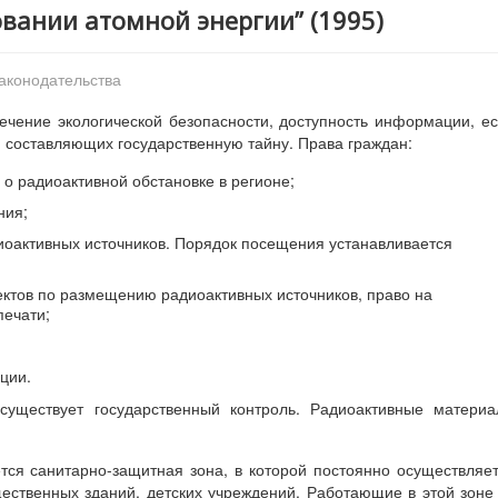
овании атомной энергии” (1995)
законодательства
ечение экологической безопасности, доступность информации, е
 составляющих государственную тайну. Права граждан:
о радиоактивной обстановке в регионе;
ния;
иоактивных источников. Порядок посещения устанавливается
ектов по размещению радиоактивных источников, право на
печати;
ции.
существует государственный контроль. Радиоактивные матери
тся санитарно-защитная зона, в которой постоянно осуществляе
щественных зданий, детских учреждений. Работающие в этой зоне