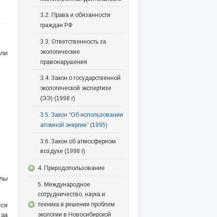
3.2. Права и обязанности
граждан РФ
3.3. Ответственность за
сли
экологические
правонарушения
3.4. Закон о государственной
экологической экспертизе
(ЭЭ) (1998 г)
3.5. Закон “Об использовании
атомной энергии” (1995)
3.6. Закон об атмосферном
воздухе (1998 г)
4. Природопользование
алы
5. Международное
сотрудничество, наука и
тся
техника в решении проблем
 за
экологии в Новосибирской