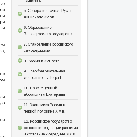
Гумилева
дью
р и
5. Северо-восточная Русь в
и и
XIII-начале XV вв.
три
е и
6. Образование
Великорусского государства
ием
7. Становление российского
ов,
самодержавия
8. Россия в XVII веке
 —
9. Преобразовательная
и в
деятельность Петра I
ном
10. Просвещенный
абсолютизм Екатерины II
иси
 до
11. Экономика России в
первой половине XIX в.
о и
12. Российское государство:
основные тенденции развития
и состояние к середине XIX в.
иях