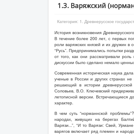
1.3. Варяжский (норма
Категория:
1. Древнерусское государс
История возникновения Древнерусского
В течение более 200 лет, с первых п
роли варяжских князей и их дружин в 
“Русь”. Предпринимались попытки разд
от того, как они рассматривали роль 
дискуссии было сделано немало ценны
Современная историческая наука дала 
ученые в России и других странах не 
решающий в истории древнерусской 
Соловьев, В.О. Ключевский придержив
летописной версии. Встречающиеся до
характер.
В чем суть “норманнской проблемы”
народах, живущих на берегах Балти
Варязи...”, “И то Варязи: Свей, Урман
варягов включает ряд племен и народо