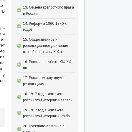
ает
13. Отмена крепостного права
. В
в России
14. Реформы 1860-1870-х
орь
годов
х в
ет
15. Общественное и
ует
революционное движение
ого
второй половины XIX в.
тия
яне
16. Россия на рубеже XIX-XX
на,
вв.
и у
17. Россия между двумя
 не
революциями
18. 1917 год в контексте
российской истории: Февраль
19. 1917 год в контексте
российской истории: Октябрь
20. Гражданская война в