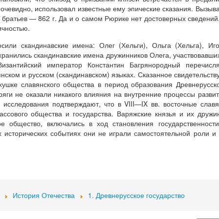
 очевидно, использовал известные ему эпические сказания. Вызыв
 братьев — 862 г. Да и о самом Рюрике нет достоверных сведений
ичностью.
сили скандинавские имена: Олег (Хельги), Ольга (Хельга), Иг
охранились скандинавские имена дружинников Олега, участвовавши
Византийский император Константин Багрянородный перечисля
нском и русском (скандинавском) языках. Сказанное свидетельств
хушке славянского общества в период образования Древнерусск
аряги не оказали никакого влияния на внутренние процессы разви
 исследования подтверждают, что в VIII—IX вв. восточные слав
ассового общества и государства. Варяжские князья и их дружи
ое общество, включались в ход становления государственност
х исторических событиях они не играли самостоятельной роли и
История Отечества
1. Древнерусское государство