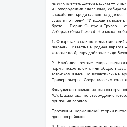
из этих племен. Другой рассказ — о пр
и новгородскими славянами, собирали 
спокойствие среди славян не удалось.
судилъ по праву", "И идоша за море к 
брата — Рюрик, Синеус и Трувор — отк
Изборске (близ Пскова). Что может доб
1. О варягах знали не только киевский
“варенги”. Известна и родина варягов 
которые по Днепру добирались до Визан
2. Наиболее острые споры вызывал
норманнское племя, или общее названи
эстонском языке. Но византийские и а
Причерноморье. Сохранилось много топ
Заслуживают внимания выводы крупней
А.А. Шахматова, по утверждению котор
призвания варягов.
Противники норманнской теории пыталис
древнееврейского.
3. Еще дореволюционные историки уст