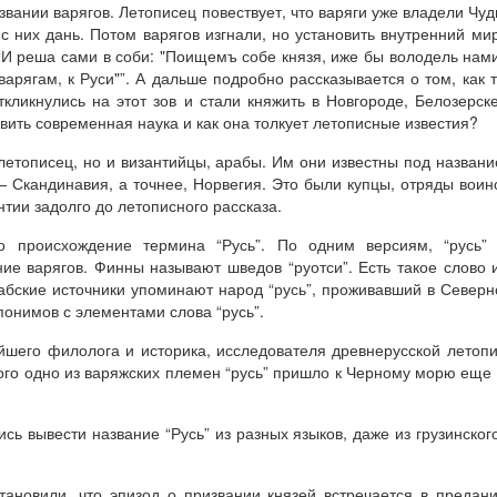
извании варягов. Летописец повествует, что варяги уже владели Чу
с них дань. Потом варягов изгнали, но установить внутренний ми
 “И реша сами в соби: "Поищемъ собе князя, иже бы володель нам
варягам, к Руси"”. А дальше подробно рассказывается о том, как 
ликнулись на этот зов и стали княжить в Новгороде, Белозерск
авить современная наука и как она толкует летописные известия?
 летописец, но и византийцы, арабы. Им они известны под назван
— Скандинавия, а точнее, Норвегия. Это были купцы, отряды воин
тии задолго до летописного рассказа.
о происхождение термина “Русь”. По одним версиям, “русь”
е варягов. Финны называют шведов “руотси”. Есть такое слово 
рабские источники упоминают народ “русь”, проживавший в Север
онимов с элементами слова “русь”.
шего филолога и историка, исследователя древнерусской летоп
ого одно из варяжских племен “русь” пришло к Черному морю еще
ь вывести название “Русь” из разных языков, даже из грузинског
ановили, что эпизод о призвании князей встречается в предан