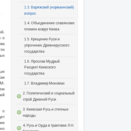
1.3. Варяжский (норманнский)
вопрос
1.4. Объединение славянских
племен вокруг Киева
ей.
ы о
1.5. Крещение Руси и
ова
упрочение Древнерусского
сти
государства
рых
1.6. Ярослав Мудрый.
Расцвет Киевского
ные
государства
как
М.
1.7. Владимир Мономах
ием
2. Политический и социальный
кий
строй Древней Руси
3. Киевская Русь и степные
а о
народы
ет
тие
4. Русь и Орда в трактовке Л.Н.
дно