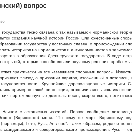
ннский) вопрос
тво
 государства тесно связана с так называемой норманнской теори
опыток создания научной истории России шли ожесточенные спор
образовании государства у восточных славян, о происхождении сл
елить историков на норманнистов и антинорманнистов в зависимо
варягов в образовании Древнерусского государства. В ходе ост
х открытий, которые способствовали научному решению проблемы.
ответ практически на все казавшиеся спорными вопросы. Извест
признают эпизод о призвании варягов, изложенный в летописи, 
государственности. Крупнейшие дореволюционные историки С.
ались примерно такой же позиции, ограничиваясь лишь изложен
 сих пор околонаучные домыслы носят, скорее всего, политичес
? Начнем с летописных известий. Первое сообщение летописц
йского (Варяжского) моря: “По сему же морю Варяжскому сед
е (норвежцы), Готе, Русь, Англяне”. Таким образом, родовое поня
в скандинавского и северогерманского происхождения. Русь — о