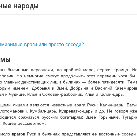
пные народы
имиримые враги или просто соседи?
емы
тны былинные персонажи, по крайней мере, первая троица: И
пович. Но немногие смогут продолжить этот перечень хотя бы
ко главных действующих лиц в былинах — более пятидесяти. Тем
торым именем: Добрыня и Змей, Добрыня и Василий Каземиров
я и Чудище, Илья и Соловей-разбойник, Илья и Калин-царь.
щими лицами являются известные враги Руси: Калин-царь, Баты
отоманович, Кумбал-царь, Кудреватко-царь и др. Не говоря уж
иходится сражаться русским богатырям: Змее Горыныче, Тугари
, Кощее Бессмертном.
 число врагов Руси в былинах представляют ее восточные сосед