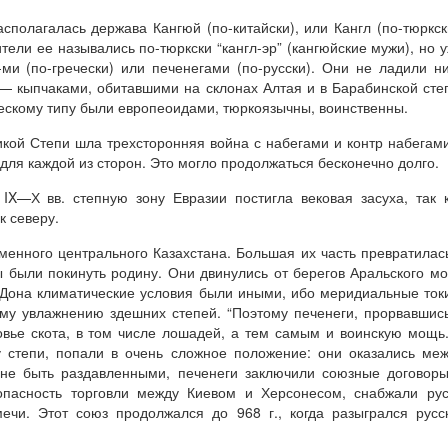
олагалась держава Кангюй (по-китайски), или Кангл (по-тюркск
ели ее назывались по-тюркски “кангл-эр” (кангюйские мужи), но 
а-ми (по-гречески) или печенегами (по-русски). Они не ладили н
 — кыпчаками, обитавшими на склонах Алтая и в Барабинской сте
ческому типу были европеоидами, тюркоязычны, воинственны.
кой Степи шла трехсторонняя война с набегами и контр набегам
для каждой из сторон. Это могло продолжаться бесконечно долго.
IX—Х вв. степную зону Евразии постигла вековая засуха, так 
 северу.
менного центрального Казахстана. Большая их часть превратилас
 были покинуть родину. Они двинулись от берегов Аральского м
 Дона климатические условия были иными, ибо меридиальные ток
му увлажнению здешних степей. “Поэтому печенеги, прорвавшис
вье скота, в том числе лошадей, а тем самым и воинскую мощь..
у степи, попали в очень сложное положение: они оказались ме
 не быть раздавленными, печенеги заключили союзные договор
опасность торговли между Киевом и Херсонесом, снабжали ру
чи. Этот союз продолжался до 968 г., когда разыгрался русс