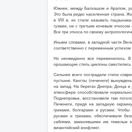
Южнее, между Балхашом и Аралом, расп
Это была редко населенная страна. Жит
в VIII в. их стали называть пацзынак
гузами, ни с третьим кочевым этносом
Все три этноса по своему антропологи
Иными словами, в западной части Вели
соответственно с переменным успехом 
Но неожиданно все переменилось. В 
орошающие степь циклоны сместились к
Сильнее всего пострадали степи совре
пустыню. Канглы (печенеги) вынуждены
на запад. На берегах Днепра, Донца и
атмосфере способствовали нормально
Поднепровье, восстановили там поголо
Печенеги, придя на западную окраин
греками, болгарами и русами. Чтобы
русами и греками, обеспечивали без
саблями, заменявшими им тяжелые ме
византийский конфликт.