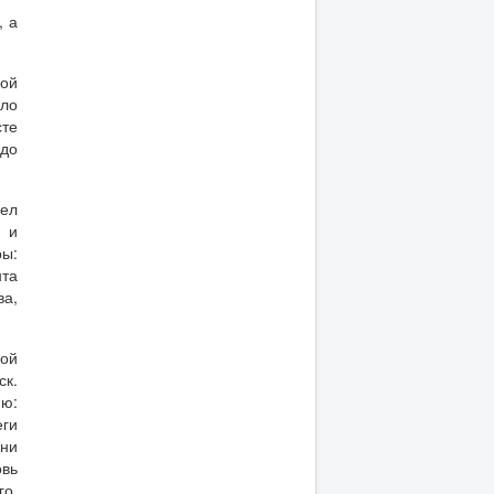
, а
ной
ыло
сте
 до
мел
 и
ры:
та
ва,
ной
ск.
ию:
еги
ени
овь
го,