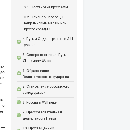
3.1. Постановка проблемы
3.2. Печенеги, половцы —
непримиримые враги или
просто соседи?
4. Русь и Орда в трактовке Л.Н.
Гумилева
5. Северо-восточная Русь в
XIII-начале XV вв.
лья
6. Образование
 до
а и
Великорусского государства
ич,
7. Становление российского
самодержавия
га,
8. Россия в XVII веке
е о
не,
9. Преобразовательная
деятельность Петра I
и —
10. Просвещенный