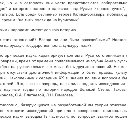
ах, но и в летописях они часто представляются собирательн
ущая” и которые постоянно нависают над Русью “черною тучею”,
гатыри. Есть среди былинных героев Калика-богатырь, побиваю
у прочим: “на тыих полях да на Куликовых”.
евыми народами имеют давнюю историю.
ер этих отношений? Всегда ли они были враждебными? Наскол
в на русскую государственность, культуру, язык?
сторическая наука характеризует контакты Руси со степняками 
арварами, время от времени появлявшимися из глубин Азии у русс
беги на русские земли, не могло быть других отношений. Не мо
при отсутствии достаточной информации о быте, нравах, культ
ории. Накопленные к середине XX в. знания по этим вопросам б
вателей. Это, в свою очередь, позволило поднять исследования
е научные труды по истории народов Великой Степи. Таковы
онова, С.А. Плетневой, Л.Н. Гумилева.
этнологию, базирующуюся на разработанной им теории этногене
иев методики исследований привело к совершенно оригинальн
еской науки выводам (в частности, по вопросам взаимоотноше