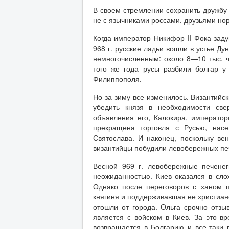
В своем стремлении сохранить дружбу 
не с язычниками россами, друзьями но
Когда император Никифор II Фока зад
968 г. русские ладьи вошли в устье Д
немногочисленным: около 8—10 тыс. ч
того же года русы разбили болгар у
Филиппополя.
Но за зиму все изменилось. Византийс
убедить князя в необходимости све
объявления его, Калокира, императо
прекращена торговля с Русью, насе
Святослава. И наконец, поскольку ве
византийцы побудили левобережных печ
Весной 969 г. левобережные печенег
неожиданностью. Киев оказался в сл
Однако после переговоров с ханом п
княгиня и поддерживавшая ее христиан
отошли от города. Ольга срочно отзы
является с войском в Киев. За это в
возвращается в Болгарию и все-таки 