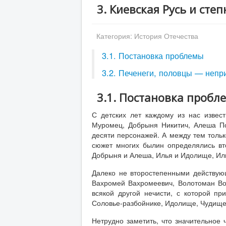
3. Киевская Русь и сте
Категория:
История Отечества
3.1. Постановка проблемы
3.2. Печенеги, половцы — непр
3.1. Постановка пробл
С детских лет каждому из нас извес
Муромец, Добрыня Никитич, Алеша По
десяти персонажей. А между тем толь
сюжет многих былин определялись в
Добрыня и Алеша, Илья и Идолище, Иль
Далеко не второстепенными действую
Вахромей Вахромеевич, Волотоман Вол
всякой другой нечисти, с которой пр
Соловье-разбойнике, Идолище, Чудище
Нетрудно заметить, что значительное