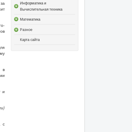
 за
Информатика и
ит
Вычислительная техника
Математика
го-
Разное
гов
Карта сайта
Для
ему
 в
ими
т и
ги)
а с