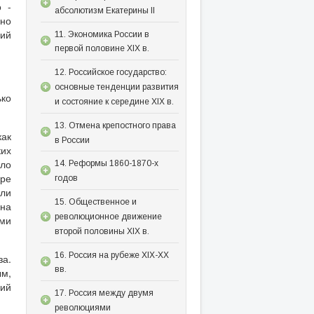
о -
абсолютизм Екатерины II
 но
щий
11. Экономика России в
первой половине XIX в.
12. Российское государство:
основные тенденции развития
ько
и состояние к середине XIX в.
13. Отмена крепостного права
как
в России
ких
гло
14. Реформы 1860-1870-х
уре
годов
ыли
15. Общественное и
 на
революционное движение
ми
второй половины XIX в.
16. Россия на рубеже XIX-XX
за.
вв.
ым,
ний
17. Россия между двумя
революциями