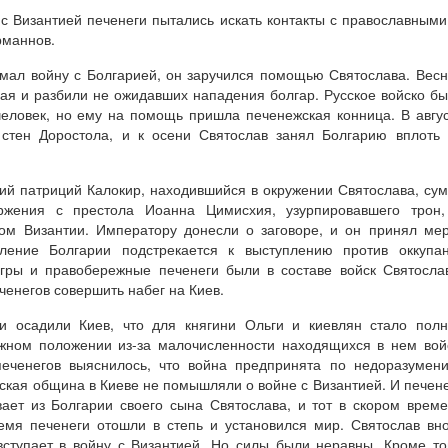
с Византией печенеги пытались искать контакты с православными
рманнов.
умал войну с Болгарией, он заручился помощью Святослава. Вес
уная и разбили не ожидавших нападения болгар. Русское войско б
еловек, но ему на помощь пришла печенежская конница. В авгу
 стен Доростола, и к осени Святослав занял Болгарию вплоть
кий патриций Калокир, находившийся в окружении Святослава, су
ржения с престола Иоанна Цимисхия, узурпировавшего трон,
ром Византии. Императору донесли о заговоре, и он принял ме
ление Болгарии подстрекается к выступлению против оккупан
нгры и правобережные печенеги были в составе войск Святосла
енегов совершить набег на Киев.
и осадили Киев, что для княгини Ольги и киевлян стало пол
ожном положении из-за малочисленности находящихся в нем вой
еченегов выяснилось, что война предпринята по недоразумен
ская община в Киеве не помышляли о войне с Византией. И печен
вает из Болгарии своего сына Святослава, и тот в скором врем
ремя печенеги отошли в степь и установился мир. Святослав вн
вступает в войну с Византией. Но силы были неравны. Кроме то