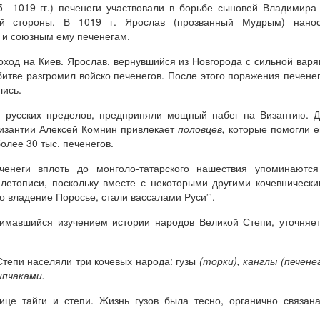
5—1019 гг.) печенеги участвовали в борьбе сыновей Владимира
й стороны. В 1019 г. Ярослав (прозванный Мудрым) нанос
 и союзным ему печенегам.
оход на Киев. Ярослав, вернувшийся из Новгорода с сильной варя
битве разгромил войско печенегов. После этого поражения печене
лись.
от русских пределов, предприняли мощный набег на Византию. 
изантии Алексей Комнин привлекает
половцев,
которые помогли 
лее 30 тыс. печенегов.
енеги вплоть до монголо-татарского нашествия упоминаются
 летописи, поскольку вместе с некоторыми другими кочевническ
о владение Поросье, стали вассалами Руси”'.
нимавшийся изучением истории народов Великой Степи, уточняе
Степи населяли три кочевых народа: гузы
(торки), канглы (печене
ипчаками.
ице тайги и степи. Жизнь гузов была тесно, органично связан