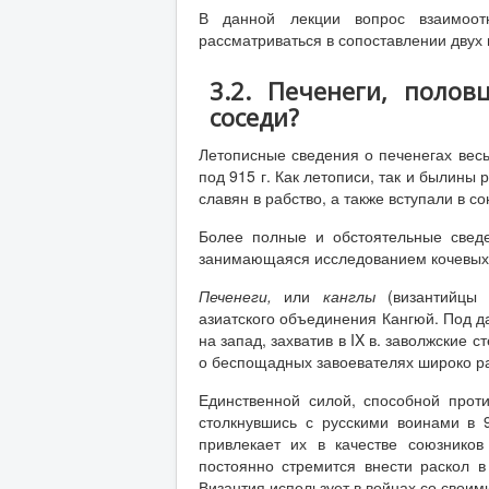
В данной лекции вопрос взаимоот
рассматриваться в сопоставлении двух 
3.2. Печенеги, поло
соседи?
Летописные сведения о печенегах вес
под 915 г. Как летописи, так и былины
славян в рабство, а также вступали в с
Более полные и обстоятельные сведе
занимающаяся исследованием кочевых 
Печенеги,
или
канглы
(византийцы 
азиатского объединения Кангюй. Под д
на запад, захватив в IX в. заволжские с
о беспощадных завоевателях широко ра
Единственной силой, способной проти
столкнувшись с русскими воинами в 
привлекает их в качестве союзников
постоянно стремится внести раскол в
Византия использует в войнах со своим