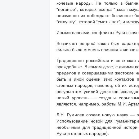
кочевые народы. Не только в былин
“поганые”, которых всегда “тьма тьм
неизменно их побеждают былинные бо
“силушку”, которой “сметы нет”, и межд
Иными словами, конфликты Руси с коч
Возникает вопрос: каков был характ
сильна была степень влияния кочевнико
Традиционно российская и советская и
враждебные. В самом деле, с дикими в
пределов и совершавшими жестокие на
быть и иной оценки этих контактов 
степных народов, наконец, об их ист
результатом усилий десятков исследо
новый уровень — созданы серьезны
являются, например, работы М.И. Артам
Л.Н. Гумилев создал новую науку — 
Использование новой для гуманитар
необычным для традиционной историч
Руси и степных народов).