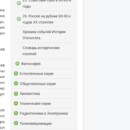
25. Советский союз в 60-80-е
годы
 на
 на
26. Россия на рубеже 80-90-х
цы,
годов XX столетия
емя
дил
Хроника событий Истории
Отечества
Словарь исторических
лав
понятий
Философия
лав
ины
Естественные науки
 ня
его
Общественные науки
ко
дят
Лингвистика
Технические науки
для
Радиотехника и Электроника
его
ра
Телекоммуникации
тол