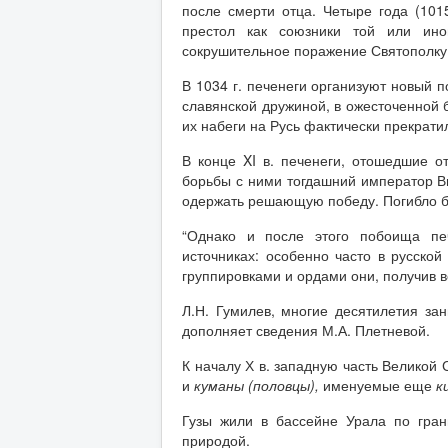
после смерти отца. Четыре года (101
престол как союзники той или ино
сокрушительное поражение Святополку
В 1034 г. печенеги организуют новый п
славянской дружиной, в ожесточенной 
их набеги на Русь фактически прекрати
В конце XI в. печенеги, отошедшие 
борьбы с ними тогдашний император В
одержать решающую победу. Погибло бо
“Однако и после этого побоища печ
источниках: особенно часто в русской
группировками и ордами они, получив в
Л.Н. Гумилев, многие десятилетия за
дополняет сведения М.А. Плетневой.
К началу Х в. западную часть Великой 
и
куманы (половцы),
именуемые еще
к
Гузы жили в бассейне Урала по гран
природой.