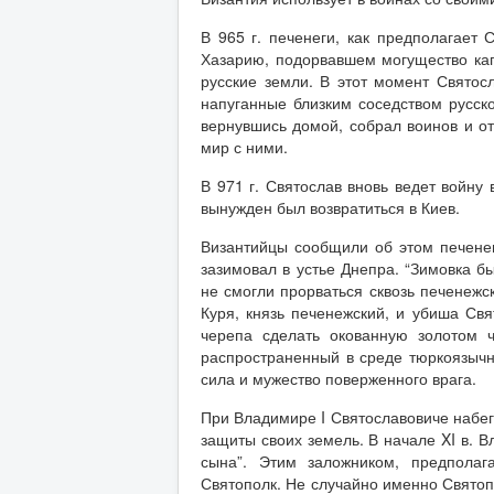
В 965 г. печенеги, как предполагает 
Хазарию, подорвавшем могущество каг
русские земли. В этот момент Святосл
напуганные близким соседством русско
вернувшись домой, собрал воинов и от
мир с ними.
В 971 г. Святослав вновь ведет войну
вынужден был возвратиться в Киев.
Византийцы сообщили об этом печенега
зазимовал в устье Днепра. “Зимовка 
не смогли прорваться сквозь печенежс
Куря, князь печенежский, и убиша Свя
черепа сделать окованную золотом 
распространенный в среде тюркоязычн
сила и мужество поверженного врага.
При Владимире I Святославовиче набеги
защиты своих земель. В начале XI в. 
сына”. Этим заложником, предпола
Святополк. Не случайно именно Святоп