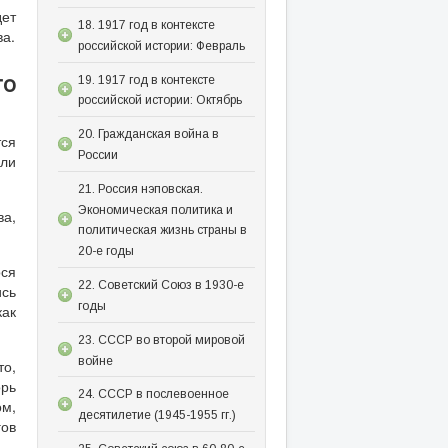
ет
18. 1917 год в контексте
ва.
российской истории: Февраль
то
19. 1917 год в контексте
российской истории: Октябрь
20. Гражданская война в
тся
России
или
21. Россия нэповская.
Экономическая политика и
ва,
политическая жизнь страны в
20-е годы
ся
22. Советский Союз в 1930-е
ись
годы
как
23. СССР во второй мировой
войне
то,
орь
24. СССР в послевоенное
ом,
десятилетие (1945-1955 гг.)
гов