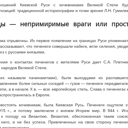
ношений Киевской Руси с кочевниками Великой Степи буд
позиций: традиционной историографии и точки зрения Л.Н. Гумиле
вцы — непримиримые враги или прос
ьма отрывочны. Их первое появление на границах Руси упоминае
 рассказывают, что печенеги совершали набеги, жгли селения, увод
оюз с русскими князьями.
ния о контактах печенегов с жителями Руси дает С.А. Плетне
народов Великой Степи.
их называли пачинакитами), были выходцами из распавшего
авлением более сильных соседей — гузов — печенеги передвигал
тепи, а в начале Х в. — всю европейскую степь. Слава о печенегах 
спространилась в Европе.
востоять кочевникам, была Киевская Русь. Печенеги ощутили э
915 г., и потому заключили с князем Игорем мир. В 944 г. Иг
 к походу на Византию. Византия, обеспокоенная таким союз
 него, и не без успеха. Привлеченных на свою сторону печене
и противниками.