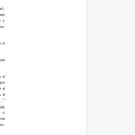
и).
уже
и с
пи.
и и
как
ь в
оря
и в
ь в
.”'
жду
ы с
сов
ко-