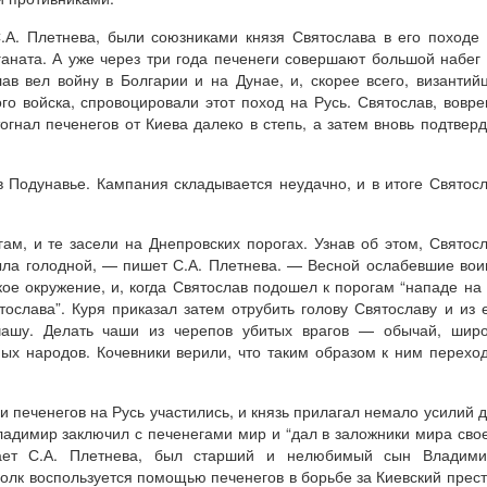
С.А. Плетнева, были союзниками князя Святослава в его походе
аната. А уже через три года печенеги совершают большой набег
ав вел войну в Болгарии и на Дунае, и, скорее всего, византий
го войска, спровоцировали этот поход на Русь. Святослав, вовр
огнал печенегов от Киева далеко в степь, а затем вновь подтвер
 в Подунавье. Кампания складывается неудачно, и в итоге Святос
м, и те засели на Днепровских порогах. Узнав об этом, Святос
была голодной, — пишет С.А. Плетнева. — Весной ослабевшие во
кое окружение, и, когда Святослав подошел к порогам “нападе на
тослава”. Куря приказал затем отрубить голову Святославу и из 
чашу. Делать чаши из черепов убитых врагов — обычай, широ
ых народов. Кочевники верили, что таким образом к ним перехо
 печенегов на Русь участились, и князь прилагал немало усилий 
Владимир заключил с печенегами мир и “дал в заложники мира сво
гает С.А. Плетнева, был старший и нелюбимый сын Владими
олк воспользуется помощью печенегов в борьбе за Киевский прес