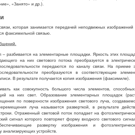
ие», «Занято» и др.).
зи
освязи, которая занимается передачей неподвижных изображений
тся факсимильной связью.
бщений.
 – разбивается на элементарные площадки. Яркость этих площа
дающего на них светового потока преобразуется в электричес
последовательности передаются по каналу связи. На приеме 
оследовательности преобразуются в соответствующие элемен
писи. В результате получается копия изображения (факсимиле).
вать как совокупность большого числа элементов, способных
щий на них свет. Образование элементарных площадок (раст
ещения по поверхности изображения светового луча, создаваем
перемещения луча называется разверткой, в результате дейст
строки. Отраженный световой поток попадает на фотоэлектричес
кий сигнал которого повторяет форму входного светового сигна
еспечивающие развертку изображения и фотоэлектрическ
у анализирующих устройств.