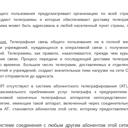
его пользования предусматривает организацию по всей стра
 сдают телеграммы и которые обеспечивают доставку телегра
мма может быть адресована в любой населенный пункт страны, 
ия.
Телеграфная связь общего пользования не в полной ме
 и учреждений, нуждающихся в оперативной связи с получени
й. Телеграммы, как правило, накапливаются, прежде чем кур
ние связи. Процесс передачи и последующей доставки телегр
го времени. Большое число телеграмм, доставляемых в отделе
ятий и учреждений, создает значительные пики нагрузки на сети 
от отправителя до адресата.
П отсутствуют в системе абонентского телеграфирования (АТ)
аксимального приближения услуг телеграфа к предприятиям
ановкой оконечных телеграфных аппаратов непосредственно
иятие, имеющее такой аппарат, включенный через соединитель
и АТ, становится абонентом этой сети, которому предоставляю
истеме соединения с любым другим абонентом этой сети