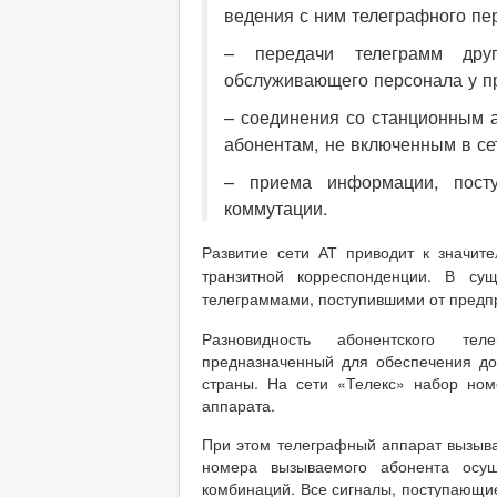
ведения с ним телеграфного пе
– передачи телеграмм дру
обслуживающего персонала у п
– соединения со станционным 
абонентам, не включенным в се
– приема информации, пост
коммутации.
Развитие сети АТ приводит к значит
транзитной коррес­понденции. В су
телеграммами, поступившими от предпр
Разновидность абонентского тел
предназначенный для обеспечения до
страны. На сети «Телекс» набор ном
аппарата.
При этом телеграфный аппарат вызыва
номера вызываемого абонента осущ
комбинаций. Все сигналы, поступающие