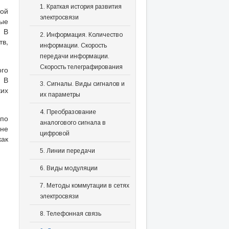
1. Краткая история развития
той
электросвязи
ые
. В
2. Информация. Количество
в,
информации. Скорость
передачи информации.
Скорость телеграфирования
го
 В
3. Сигналы. Виды сигналов и
ких
их параметры
4. Преобразование
 по
аналогового сигнала в
не
цифровой
как
5. Линии передачи
6. Виды модуляции
7. Методы коммутации в сетях
электросвязи
8. Телефонная связь