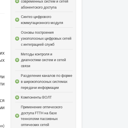
современных систем и сетей
абонентского доступа
Синтез цифрового
коммутационного модуля
Основы построения
узкополосных цифровых сетей
с интеграцией служб
их
Методы контроля и
ых
диагностики систем и сетей
связи
ли
Разделение каналов по форме
в широкополосных системах
ти
передачи информации
Компоненты ВОЛТ
ся
ми
Применение оптического
доступа FTTH на базе
технологии пассивных
ых)
оптических сетей