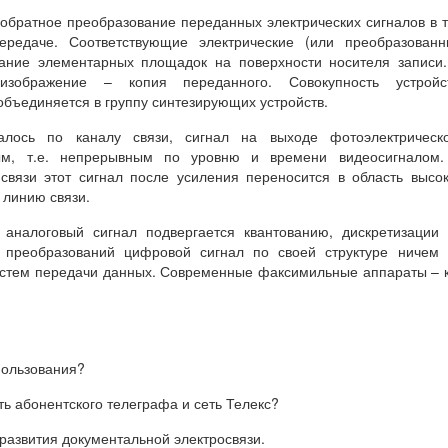
обратное преобразование переданных электрических сигналов в 
ередаче. Соответствующие электрические (или преобразованн
ание элементарных площадок на поверхности носителя записи
изображение – копия переданного. Совокупность устройст
бъединяется в группу синтезирующих устройств.
лось по каналу связи, сигнал на выходе фотоэлектрическо
вым, т.е. непрерывным по уровню и времени видеосигналом.
связи этот сигнал после усиления переносится в область высо
 линию связи.
аналоговый сигнал подвергается квантованию, дискретизации
 преобразований цифровой сигнал по своей структуре ничем 
систем передачи данных. Современные факсимильные аппараты – 
пользования?
ть абонентского телеграфа и сеть Телекс?
развития документальной электросвязи.