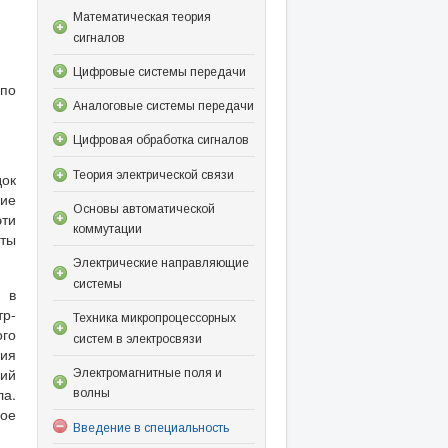
Математическая теория
сигналов
Цифровые системы передачи
 по
Аналоговые системы передачи
Цифровая обработка сигналов
Теория электрической связи
док
кие
Основы автоматической
эти
коммутации
ты
Электрические направляющие
системы
 в
р-
Техника микропроцессорных
ого
систем в электросвязи
вия
кий
Электромагнитные поля и
ла.
волны
ое
Введение в специальность