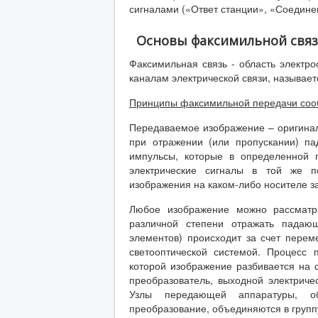
сигналами («Ответ станции», «Соединен
Основы факсимильной свя
Факсимильная связь - область электр
каналам электрической связи, называе
Принципы факсимильной передачи соо
Передаваемое изображение – оригинал
при отражении (или пропускании) па
импульсы, которые в определенной 
электрические сигналы в той же п
изображения на каком-либо носителе за
Любое изображение можно рассматри
различной степени отражать падаю
элементов) происходит за счет перем
светооптической системой. Процесс 
которой изображение разбивается на 
преобразователь, выходной электричес
Узлы передающей аппаратуры, об
преобразование, объединяются в групп