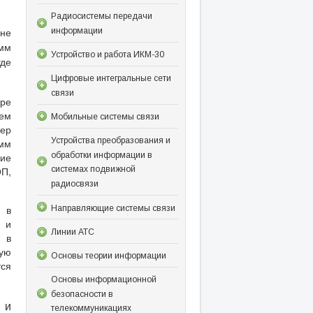
Радиосистемы передачи
не
информации
мм
Устройство и работа ИКМ-30
где
Цифровые интегральные сети
связи
ре
ем
Мобильные системы связи
ьер
Устройства преобразования и
амм
обработки информации в
ние
ОП,
системах подвижной
радиосвязи
, в
Направляющие системы связи
 и
Линии АТС
 в
ную
Основы теории информации
тся
Основы информационной
безопасности в
 и
телекоммуникациях