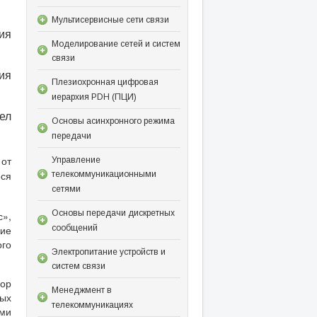
Мультисервисные сети связи
ия
Моделирование сетей и систем
связи
ия
Плезиохронная цифровая
иерархия PDH (ПЦИ)
ел
Основы асинхронного режима
передачи
 от
Управление
ся
телекоммуникационными
сетями
Основы передачи дискретных
»,
сообщений
гие
ого
Электропитание устройств и
систем связи
бор
Менеджмент в
ых
телекоммуникациях
ыми