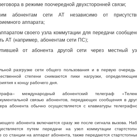
реговора в режиме поочередной двухсторонней связи;
гим абонентам сети АТ независимо от присутств
риемного аппарата;
аппаратом своего узла коммутации для передачи сообщен
ть АТ (например, абонентам сети ПС);
упившей от абонента другой сети через местный уз
ельной разгрузке сети общего пользования и в первую очередь
щественной степени снимаются пики нагрузки, определяющие
иятия к концу рабочего дня.
еграфа– международный або­нентский телеграф «Телекс
кументальной связью абонентов, передающих сообщения в дру
ера абонента обычно осуществляется с клавиатуры телеграфн
ющего абонента включается сразу же после сигнала вызова. На
ествляется путем передачи на узел коммутации стартстопн
 со станции на аппарат абонента, также передаются стартстопн