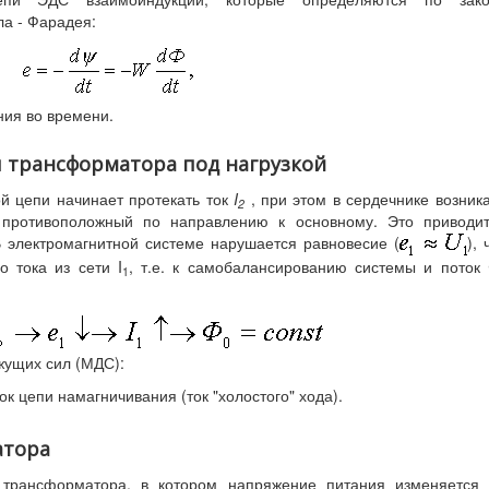
ла - Фарадея:
ния во времени.
ы трансформатора под нагрузкой
й цепи начинает протекать ток
I
, при этом в сердечнике возник
2
 противоположный по направлению к основному. Это приводит
 электромагнитной системе нарушается равновесие (
), 
о тока из сети I
, т.е. к самобалансированию системы и поток
1
жущих сил (МДС):
 ток цепи намагничивания (ток "холостого" хода).
атора
о трансформатора, в котором напряжение питания изменяется