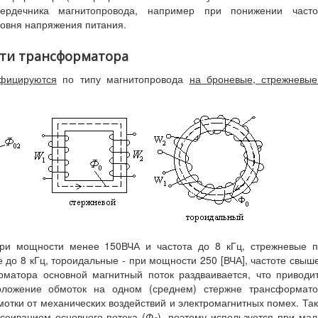
ердечника магнитопровода, например при понижении часто
овня напряжения питания.
ти трансформатора
ифицируются
по типу магнитопровода
на броневые, стрежневы
при мощности менее 150ВЧА и частота до 8 кГц, стрежневые 
е до 8 кГц, тороидальные - при мощности 250 [ВЧА], частоте свыш
рматора основной магнитный поток раздваивается, что приводи
оложение обмоток на одном (среднем) стержне трансформато
отки от механических воздействий и электромагнитных помех. Та
сеиванием основного потока (
Ф
), поэтому используется при ма