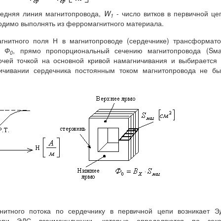
едняя линия магнитопровода,
W
- число витков в первичной це
1
димо выполнять из ферромагнитного материала.
гнитного поля Н в магнитопроводе (сердечнике) трансформат
ок
Ф
, прямо пропорциональный сечению магнитопровода (Sмаг
0
очей точкой на основной кривой намагничивания и выбирается
ничивании сердечника постоянным током магнитопровода не б
нитного потока по сердечнику в первичной цепи возникает Э
епи ЭДС взаимоиндукции, которые определяются по зако