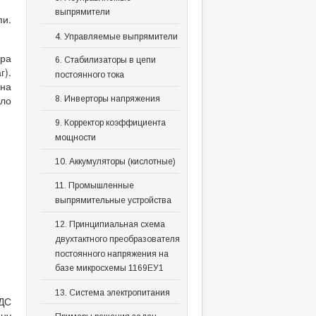
выпрямители
пи.
4. Управляемые выпрямители
ора
6. Стабилизаторы в цепи
).
постоянного тока
 на
ыло
8. Инверторы напряжения
9. Корректор коэффициента
мощности
10. Аккумуляторы (кислотные)
11. Промышленные
выпрямительные устройства
12. Принципиальная схема
двухтактного преобразователя
постоянного напряжения на
базе микросхемы 1169ЕУ1
13. Система электропитания
ДС
ну