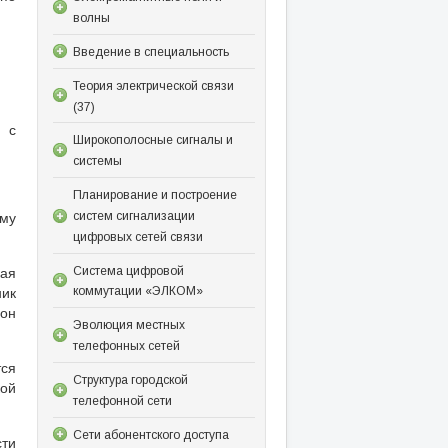
волны
Введение в специальность
Теория электрической связи
(37)
 с
Широкополосные сигналы и
системы
Планирование и построение
му
систем сигнализации
цифровых сетей связи
кая
Система цифровой
ник
коммутации «ЭЛКОМ»
 он
Эволюция местных
телефонных сетей
ся
Структура городской
кой
телефонной сети
Сети абонентского доступа
сти