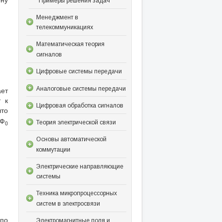
Примеры решения задач
Менеджмент в
телекоммуникациях
Математическая теория
сигналов
Цифровые системы передачи
Аналоговые системы передачи
ает
 к
Цифровая обработка сигналов
что
 Ф
Теория электрической связи
0
Основы автоматической
коммутации
Электрические направляющие
системы
Техника микропроцессорных
систем в электросвязи
 по
Электромагнитные поля и