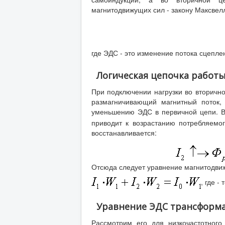
магнитодвижущих сил - закону Максвел
где ЭДС - это изменение потока сцепле
Логическая цепочка работ
При подключении нагрузки во вторично
размагничивающий магнитный поток,
уменьшению ЭДС в первичной цепи. В
приводит к возрастанию потребляемог
восстанавливается:
Отсюда следует уравнение магнитодви
, где -
Уравнение ЭДС трансформ
Рассмотрим его для низкочастотног