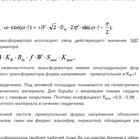
рансформатора используют связь действующего значения ЭДС
орматора:
изкочастотного трансформатора имеем синусоидальную фор
тного трансформатора форма напряжения - прямоугольная и K
=1.
Ф
ердечника. Под активной площадью понимается не геометричес
агнитного материала. Для борьбы с вихревыми токами сердеч
лент с лаковым покрытием. Поэтому коэффициент K
=0,9…0,98 ,
маг
итного материала в сечении сердечника.
сокой частоте прямоугольная форма напряжения объясняет
иалов, таких как феррит, альсифер, пермаллой, обладающие уз
сформатора (выборе рабочей точки Вх на участке близком к обла