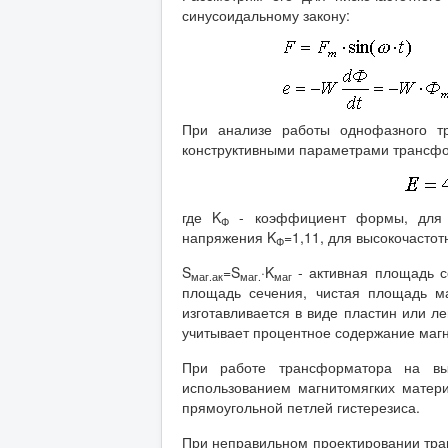
синусоидальному закону:
При анализе работы однофазного т
конструктивными параметрами трансф
где K
- коэффициент формы, для н
Ф
напряжения K
=1,11, для высокочасто
Ф
S
=S
·K
- активная площадь с
маг.ак
маг.
маг
площадь сечения, чистая площадь м
изготавливается в виде пластин или 
учитывает процентное содержание магн
При работе трансформатора на вы
использованием магнитомягких матер
прямоугольной петлей гистерезиса.
При неправильном проектировании тран