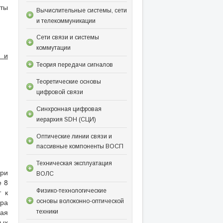
ты
Вычислительные системы, сети
и телекоммуникации
Сети связи и системы
коммутации
е и
Теория передачи сигналов
Теоретические основы
цифровой связи
Синхронная цифровая
иерархия SDH (СЦИ)
Оптические линии связи и
пассивные компоненты ВОСП
Техническая эксплуатация
при
ВОЛС
е 8
Физико-технологические
т к
ра
основы волоконно-оптической
кая
техники
лых