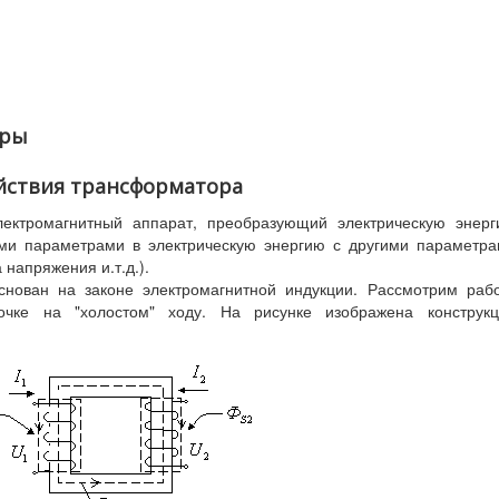
оры
йствия трансформатора
лектромагнитный аппарат, преобразующий электрическую энер
ми параметрами в электрическую энергию с другими параметр
 напряжения и.т.д.).
нован на законе электромагнитной индукции. Рассмотрим раб
очке на "холостом" ходу. На рисунке изображена конструкц