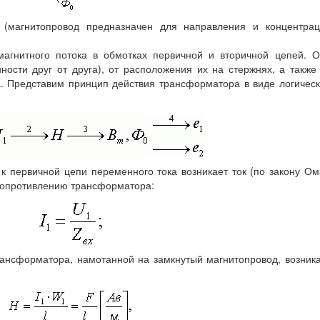
(магнитопровод предназначен для направления и концентрац
агнитного потока в обмотках первичной и вторичной цепей. 
ности друг от друга), от расположения их на стержнях, а также
а. Представим принцип действия трансформатора в виде логичес
 первичной цепи переменного тока возникает ток (по закону Ом
сопротивлению трансформатора:
рансформатора, намотанной на замкнутый магнитопровод, возник