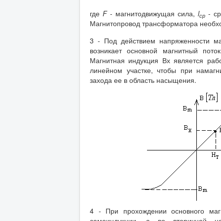
где
F
- магнитодвижущая сила,
l
- ср
ср
Магнитопровод трансформатора необхо
3 - Под действием напряженности ма
возникает основной магнитный пот
Магнитная индукция Вх является раб
линейном участке, чтобы при намаг
захода ее в область насыщения.
4 - При прохождении основного маг
самоиндукции, а во вторичной ц