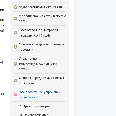
Мультисервисные сети связи
ии
Моделирование сетей и систем
Они
связи
 от
кой
Плезиохронная цифровая
иерархия PDH (ПЦИ)
Основы асинхронного режима
передачи
Управление
а),
телекоммуникационными
сетями
Основы передачи дискретных
сообщений
Электропитание устройств и
ает
систем связи
1. Трансформаторы
3. Неуправляемые