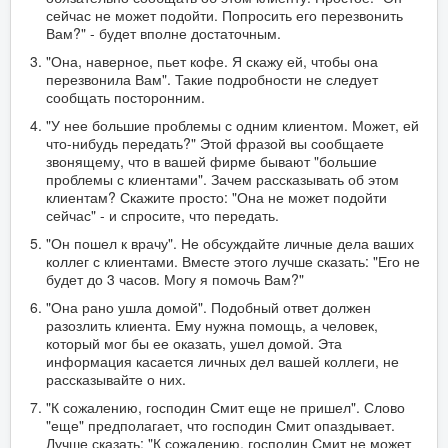
сейчас не может подойти. Попросить его перезвонить
Вам?" - будет вполне достаточным.
"Она, наверное, пьет кофе. Я скажу ей, чтобы она
перезвонила Вам". Такие подробности не следует
сообщать посторонним.
"У нее большие проблемы с одним клиентом. Может, ей
что-нибудь передать?" Этой фразой вы сообщаете
звонящему, что в вашей фирме бывают "большие
проблемы с клиентами". Зачем рассказывать об этом
клиентам? Скажите просто: "Она не может подойти
сейчас" - и спросите, что передать.
"Он пошел к врачу". Не обсуждайте личные дела ваших
коллег с клиентами. Вместе этого лучше сказать: "Его не
будет до 3 часов. Могу я помочь Вам?"
"Она рано ушла домой". Подобный ответ должен
разозлить клиента. Ему нужна помощь, а человек,
который мог бы ее оказать, ушел домой. Эта
информация касается личных дел вашей коллеги, не
рассказывайте о них.
"К сожалению, господин Смит еще не пришел". Слово
"еще" предполагает, что господин Смит опаздывает.
Лучше сказать: "К сожалению, господин Смит не может