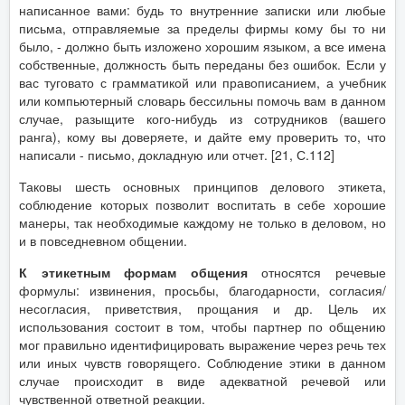
написанное вами: будь то внутренние записки или любые
письма, отправляемые за пределы фирмы кому бы то ни
было, - должно быть изложено хорошим языком, а все имена
собственные, должность быть переданы без ошибок. Если у
вас туговато с грамматикой или правописанием, а учебник
или компьютерный словарь бессильны помочь вам в данном
случае, разыщите кого-нибудь из сотрудников (вашего
ранга), кому вы доверяете, и дайте ему проверить то, что
написали - письмо, докладную или отчет. [21, С.112]
Таковы шесть основных принципов делового этикета,
соблюдение которых позволит воспитать в себе хорошие
манеры, так необходимые каждому не только в деловом, но
и в повседневном общении.
К этикетным формам общения
относятся речевые
формулы: извинения, просьбы, благодарности, согласия/
несогласия, приветствия, прощания и др. Цель их
использования состоит в том, чтобы партнер по общению
мог правильно идентифицировать выражение через речь тех
или иных чувств говорящего. Соблюдение этики в данном
случае происходит в виде адекватной речевой или
чувственной ответной реакции.