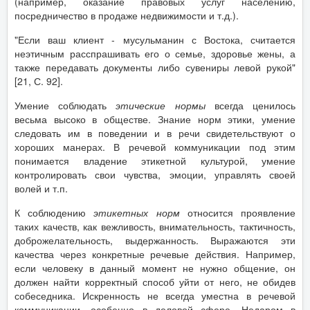
(например, оказание правовых услуг населению,
посредничество в продаже недвижимости и т.д.).
"Если ваш клиент - мусульманин с Востока, считается
неэтичным расспрашивать его о семье, здоровье жены, а
также передавать документы либо сувениры левой рукой"
[21, С. 92].
Умение соблюдать
этические нормы
всегда ценилось
весьма высоко в обществе. Знание норм этики, умение
следовать им в поведении и в речи свидетельствуют о
хороших манерах. В речевой коммуникации под этим
понимается владение этикетной культурой, умение
контролировать свои чувства, эмоции, управлять своей
волей и т.п.
К соблюдению
этикетных норм
относится проявление
таких качеств, как вежливость, внимательность, тактичность,
доброжелательность, выдержанность. Выражаются эти
качества через конкретные речевые действия. Например,
если человеку в данный момент не нужно общение, он
должен найти корректный способ уйти от него, не обидев
собеседника. Искренность не всегда уместна в речевой
коммуникации, особенно в деловой сфере. Недаром в