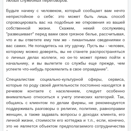
любых служебных переговоров.
Будьте начеку с человеком, который сообщает вам нечто
непристойное о себе: это может быть лишь способ
спровоцировать вас на подобные же откровения из вашей
собственной жизни. Скажем, некий сослуживец
"развешивает" перед вами свое грязное белье, рассчитывая,
что и вы ответите ему тем же - пикантными сведениями о
вас самих. Не попадитесь на эту удочку. Пусть вы - человек,
которому можно доверять, вы не станете распространяться
о личных делах коллеги, но он-то может прямо пойти к
начальнику, и вы вылетите со службы еще прежде, чем
успеете что-нибудь промямлить в свое оправдание".
Специалистам социально-культурной сферы, сервиса,
которые по роду своей деятельности постоянно находятся в
речевом контакте с населением, следует особенно
внимательно относиться к учету этических категорий. Так,
общаясь с клиентом по делам фирмы, не рекомендуется
поддерживать разговоры о религии, политике, равноправии
женщин, а также задавать вопросы о доходах клиента, его
личной жизни, стоимости его коттеджа и т.п., если, конечно,
это не является объектом предполагаемого сотрудничества