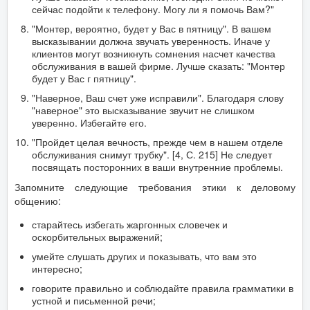
сейчас подойти к телефону. Могу ли я помочь Вам?"
"Монтер, вероятно, будет у Вас в пятницу". В вашем
высказывании должна звучать уверенность. Иначе у
клиентов могут возникнуть сомнения насчет качества
обслуживания в вашей фирме. Лучше сказать: "Монтер
будет у Вас г пятницу".
"Наверное, Ваш счет уже исправили". Благодаря слову
"наверное" это высказывание звучит не слишком
уверенно. Избегайте его.
"Пройдет целая вечность, прежде чем в нашем отделе
обслуживания снимут трубку". [4, С. 215] Не следует
посвящать посторонних в ваши внутренние проблемы.
Запомните следующие требования этики к деловому
общению:
старайтесь избегать жаргонных словечек и
оскорбительных выражений;
умейте слушать других и показывать, что вам это
интересно;
говорите правильно и соблюдайте правила грамматики в
устной и письменной речи;