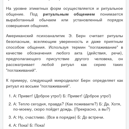
На уровне этикетных форм осуществляется и ритуальное
общение. Под
ритуальным общением
понимается
выработанный обычаем или установленный порядок
совершения общения.
Американский психоаналитик Э. Берн считает ритуалы
безопасным, вселяющим уверенность и даже приятным
способом общения. Используя термин "поглаживание" в
качестве обозначения любого акта (действия, речи),
предполагающего присутствие другого человека, он
рассматривает любой ритуал как серию таких
"поглаживаний".
К примеру, следующий микродиалог Берн определяет как
ритуал из восьми "поглаживаний".
А: Привет! (Доброе утро!) Б: Привет! (Доброе утро!)
А: Тепло сегодня, правда? (Как поживаете?) Б: Да. Хотя,
по-моему, скоро пойдет дождь. (Прекрасно, а вы?)
А: Ну, счастливо. (Все в порядке) Б: До встречи.
А: Пока! Б: Пока!