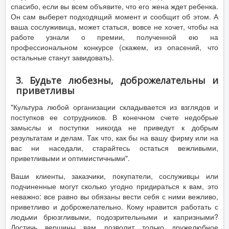
спасибо, если вы всем объявите, что его жена ждет ребенка.
Он сам выберет подходящий момент и сообщит об этом. А
ваша сослуживица, может статься, вовсе не хочет, чтобы на
работе узнали о премии, полученной ею на
профессиональном конкурсе (скажем, из опасений, что
остальные станут завидовать).
3. Будьте любезны, доброжелательны и
приветливы
"Культура любой организации складывается из взглядов и
поступков ее сотрудников. В конечном счете недобрые
замыслы и поступки никогда не приведут к добрым
результатам и делам. Так что, как бы на вашу фирму или на
вас ни наседали, старайтесь остаться вежливыми,
приветливыми и оптимистичными".
Ваши клиенты, заказчики, покупатели, сослуживцы или
подчиненные могут сколько угодно придираться к вам, это
неважно: все равно вы обязаны вести себя с ними вежливо,
приветливо и доброжелательно. Кому нравится работать с
людьми брюзгливыми, подозрительными и капризными?
Достичь вершины вам позволит только дружелюбное