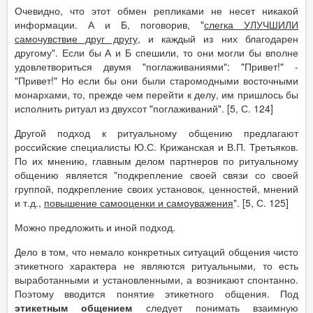
Очевидно, что этот обмен репликами не несет никакой
информации. А и Б, поговорив, "
слегка УЛУЧШИЛИ
самочувствие друг другу
, и каждый из них благодарен
другому". Если бы А и Б спешили, то они могли бы вполне
удовлетвориться двумя "поглаживаниями": "Привет!" -
"Привет!" Но если бы они были старомодными восточными
монархами, то, прежде чем перейти к делу, им пришлось бы
исполнить ритуал из двухсот "поглаживаний". [5, С. 124]
Другой подход к ритуальному общению предлагают
российские специалисты Ю.С. Крижанская и В.П. Третьяков.
По их мнению, главным делом партнеров по ритуальному
общению является "подкрепление своей связи со своей
группой, подкрепление своих установок, ценностей, мнений
и т.д.,
повышение самооценки и самоуважения
". [5, С. 125]
Можно предложить и иной подход.
Дело в том, что немало конкретных ситуаций общения чисто
этикетного характера не являются ритуальными, то есть
выработанными и установленными, а возникают спонтанно.
Поэтому вводится понятие этикетного общения. Под
этикетным общением
следует понимать взаимную