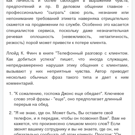
как личность и более свободен в выражении чувств,
предпочтений и пр. В деловом общении главное -
профессионально "сыграть" свою роль, незнание или
непонимание требований этикета наверняка отрицательно
скажется на продвижении по службе. Особенно это касается
специалистов сервиса, поскольку даже незначительная
речевая оплошность (невежливость, нетактичность,
резкость) порой может привести к потере клиента.
Ллойд К. Финч в книге "Телефонный разговор с клиентом.
Как добиться успеха" пишет, что иногда служащие,
непреднамеренно нарушая этику общения с клиентами,
вызывают у них неприятные чувства. Автор приводит
несколько обычных фраз такого типа и дает к ним
комментарий.
"К сожалению, госпожа Джонс еще обедает". Ключевое
слово этой фразы - "еще", оно предполагает длинный
перерыв на обед.
"Я не знаю, где он. Может быть, Вы оставите свой
телефон, и я передам, чтобы он позвонил Вам". Вам не
кажется, что произнесено слишком много слов? Если
звонят вашему сотруднику и вы не знаете, где он, не
обязательно сообщать об этом клиенту. Простое: "Он