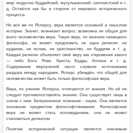
мир: индусско-буддийский, мусульманский, синтоистский и т.
д. Остаётся как бы в стороне от мирового исторического
процесса.
Но всё же по Ясперсу, вера является основной и смыслом
истории. Значит, возникает вопрос: возможна ли общая для
всего человечества вера. Такую веру, по мнению немецкого
философа, не может предложить не одна религия: ни
иудаизм, ни ислам, ни христианство, ни буддизм и т. д.
Каждая религия объявляет своё веру как откровение какого
— либо Бога: Яхве, Христа, Будды, Аллаха и т. д.
Содержание вероучений часто служили источниками
раздора между народами. Ясперс убеждён, что общей для
человечества может быть только философская вера.
Вера, по учению Ясперса, отличается от знания. Но её не
следует противопоставлять знанию. Она существует лишь в
союзе с ним. Безграничное познание - наука. Она является
основным предметом философствования. Философская
вера не может стать исповеданием, она не может
становиться догматом.
Понятие исторической ситуации является ключевым