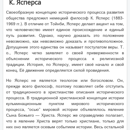
К. Ясперса
Своеобразную концепцию исторического процесса развития
общества предложил немецкий философ К. Ясперс (1883-
1969 гг.). В отличие от Тойнби, Ясперс делает акцент на том,
что человечество имеет единое происхождение и единый
путь развития. Однако, научно доказать это положение
невозможно, как невозможно доказать и противоположное.
Допущение этого единства он называет постулатом веры. Т.
о., Ясперс четко заявляет о своей приверженности в
объяснении исторического процесса к религиозной
традиции. История, по Ясперсу, имеет своё начало и свой
конец. Её движение определяется силой провидения.
Но Ясперс не является теологом или богословом. Он,
прежде всего философ, поэтому позволяет себе отступить
от традиционного в христианстве описания исторического
процесса. В традиционной христианской концепции истории
кульминационным пунктом мирового исторического
процесса, “осью” мировой истории объявлялось явление
Сына Божьего — Христа. Ясперс же справедливо полагает,
что в явление Христа верят только христиане, только для
них оно является осевым событием истории. Весь остальной