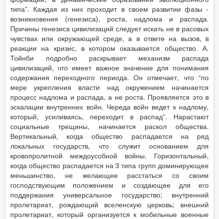
типа”. Каждая из них проходит в своем развитии фазы -
возникновения (генезиса), роста, надлома и распада.
Причины генезиса цивилизаций следует искать не в расовых
чувствах или окружающей среде, а в ответе на вызов, в
реакции на кризис, в котором оказывается общество. А.
Тойнби подробно раскрывает механизм распада
цивилизаций, что имеет важное значение для понимания
содержания переходного периода. Он отмечает, что “по
мере укрепления власти над окружением начинается
процесс надлома и распада, а не роста. Проявляется это в
эскалации внутренних войн. Череда войн ведет к надлому,
который, усиливаясь, переходит в распад”. Нарастают
социальные трещины, начинается раскол общества.
Вертикальный, когда общество распадается на ряд
локальных государств, что служит основанием для
кровопролитной междоусобной войны. Горизонтальный,
когда общество распадается на 3 типа групп доминирующее
меньшинство, не желающее расстаться со своим
господствующим положением и создающее для его
поддержания универсальное государство; внутренний
пролетариат, рождающий вселенскую церковь; внешний
пролетариат, который организуется к мобильные военные