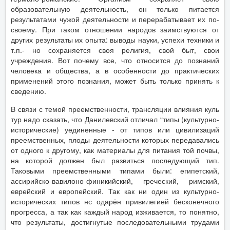
образовательную деятельность, он только питается
результатами чужой деятельности и перерабатывает их по-
своему. При таком отношении народов заимствуются от
других результаты их опыта: выводы науки, успехи техники и
т.п.- но сохраняется своя религия, свой быт, свои
учреждения. Вот почему все, что относится до познаний
человека и общества, а в особенности до практических
применений этого познания, может быть только принять к
сведению.
В связи с темой преемственности, трансляции влияния куль
тур надо сказать, что Данилевский отличал “типы (культурно-
исторические) уединенные - от типов или цивилизаций
преемственных, плоды деятельности которых передавались
от одного к другому, как материалы для питания той почвы,
на которой должен был развиться последующий тип.
Таковыми преемственными типами были: египетский,
ассирийско-вавилоно-финикийский, греческий, римский,
еврейский и европейский. Так как ни один из культурно-
исторических типов нс одарён привилегией бесконечного
прогресса, а так как каждый народ изживается, то понятно,
что результаты, достигнутые последовательными трудами