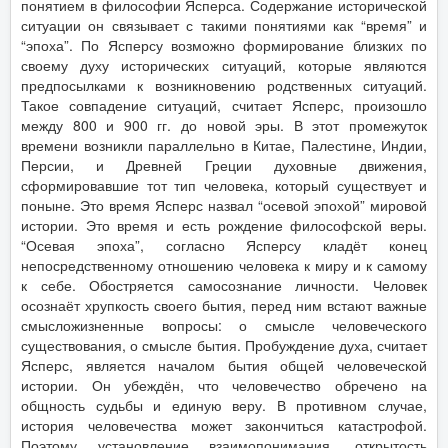
понятием в философии Ясперса. Содержание исторической
ситуации он связывает с такими понятиями как “время” и
“эпоха”. По Ясперсу возможно формирование близких по
своему духу исторических ситуаций, которые являются
предпосылками к возникновению родственных ситуаций.
Такое совпадение ситуаций, считает Ясперс, произошло
между 800 и 900 гг. до новой эры. В этот промежуток
времени возникли параллельно в Китае, Палестине, Индии,
Персии, и Древней Греции духовные движения,
сформировавшие тот тип человека, который существует и
поныне. Это время Ясперс назвал “осевой эпохой” мировой
истории. Это время и есть рождение философской веры.
“Осевая эпоха”, согласно Ясперсу кладёт конец
непосредственному отношению человека к миру и к самому
к себе. Обостряется самосознание личности. Человек
осознаёт хрупкость своего бытия, перед ним встают важные
смысложизненные вопросы: о смысле человеческого
существования, о смысле бытия. Пробуждение духа, считает
Ясперс, является началом бытия общей человеческой
истории. Он убеждён, что человечество обречено на
общность судьбы и единую веру. В противном случае,
история человечества может закончиться катастрофой.
Поэтому установление взаимопонимания, открытость