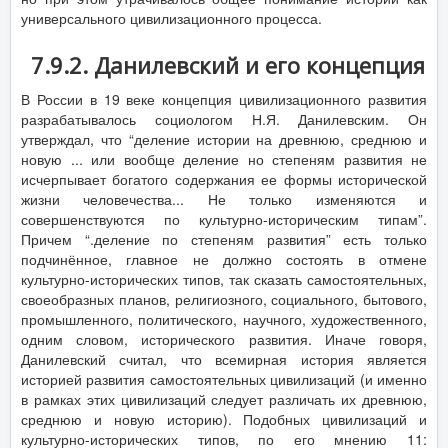
универсального цивилизационного процесса.
7.9.2. Данилевский и его концепция
В России в 19 веке концепция цивилизационного развития
разрабатывалось социологом Н.Я. Данилевским. Он
утверждал, что “деление истории на древнюю, среднюю и
новую ... или вообще деление но степеням развития не
исчерпывает богатого содержания ее формы исторической
жизни человечества... Не только изменяются и
совершенствуются по культурно-историческим типам”.
Причем “.деление по степеням развития” есть только
подчинённое, главное не должно состоять в отмене
культурно-исторических типов, так сказать самостоятельных,
своеобразных планов, религиозного, социального, бытового,
промышленного, политического, научного, художественного,
одним словом, исторического развития. Иначе говоря,
Данилевский считал, что всемирная история является
историей развития самостоятельных цивилизаций (и именно
в рамках этих цивилизаций следует различать их древнюю,
среднюю и новую историю). Подобных цивилизаций и
культурно-исторических типов, по его мнению 11: