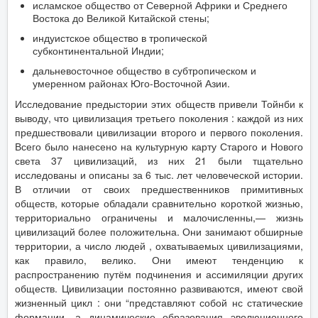
исламское общество от Северной Африки и Среднего
Востока до Великой Китайской стены;
индуистское общество в тропической
субконтинентальной Индии;
дальневосточное общество в субтропическом и
умеренном районах Юго-Восточной Азии.
Исследование предыстории этих обществ привели Тойнби к
выводу, что цивилизация третьего поколения : каждой из них
предшествовали цивилизации второго и первого поколения.
Всего было нанесено на культурную карту Старого и Нового
света 37 цивилизаций, из них 21 были тщательно
исследованы и описаны за 6 тыс. лет человеческой истории.
В отличии от своих предшественников примитивных
обществ, которые обладали сравнительно короткой жизнью,
территориально ограничены и малочисленны,— жизнь
цивилизаций более положительна. Они занимают обширные
территории, а число людей , охватываемых цивилизациями,
как правило, велико. Они имеют тенденцию к
распространению путём подчинения и ассимиляции других
обществ. Цивилизации постоянно развиваются, имеют свой
жизненный цикл : они “представляют собой нс статические
формации, а динамические образования эволюционного