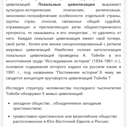
цивилизаций.
Локальные цивилизации
выражают
культурно-исторические. этнические, религиозные,
экономико-географические особенности отдельной страны,
группы стран, этносов, связанных общей судьбой,
отражающих и преломляющих ритм общеисторического
прогресса, то оказываясь в его эпицентре , то удаляясь от
него. Каждая локальная цивилизация имеет свой почерк,
свой ритм , более или менее синхронизированный с ритмом
мировых цивилизаций. Наиболее полная катологизация
локальных цивилизаций проведена А. Тойнби в его
многотомном груде “Исследование истории” (1934-1961 гг.),
основное содержание которого издано на русском языке в
1991 г., под названием “Постижение истории”.К чему же
сводится концепция круговорота цивилизаций Тойнби ?
Исследуя структуру человечества последнего тысячелетия
Тойнби обнаружил 5 живых цивилизаций:
западное общество , объединяемое западным
христианством;
православно-христианское или византийское общество
расположенное в Юго-Восточной Европе и России;