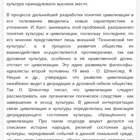
культуре принадлежало высокое место.
В процессе дальнейшей разработки понятия цивилизации в
его толковании вводились новые характеристики и
уточнения. И. Кант, занимаясь этой проблемой, разграничил
понятия культуры и цивилизации, поскольку последняя, по
его мнению представляет лишь внешний “Технический тип
культуры”, а в процессе развития общества их
взаимодействие осуществляется противоречиво, так как
духовная культура, особенно в её нравственной догме,
отстает от цивилизации. Эту идею развивали философы-
идеалисты второй половины 19 века - О. Шпенглер, Ф.
Ницше и др., утверждая, что развитие цивилизации
неизбежно ведет к деградации и духовной гибели общества.
Так О. Шпенглер писал, что цивилизацию следует
рассматривать, как органически логическое следствие - как
завершение и исход культуры. В данной интерпретации
связи цивилизации и культуры определялась как фиксация
деградирующего состояния культуры, обращённого в
цивилизации. При таком подходе акцент делался на
списании истории народов, религий состоянии духа,
культуры, чередований событий в данной локальной среде,
но при этом утрачивалось общее понимание истории как