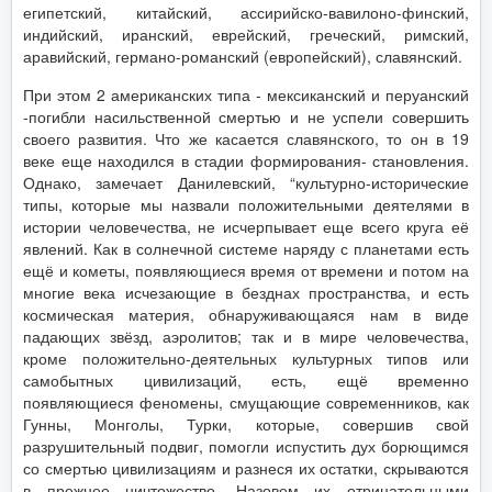
египетский, китайский, ассирийско-вавилоно-финский,
индийский, иранский, еврейский, греческий, римский,
аравийский, германо-романский (европейский), славянский.
При этом 2 американских типа - мексиканский и перуанский
-погибли насильственной смертью и не успели совершить
своего развития. Что же касается славянского, то он в 19
веке еще находился в стадии формирования- становления.
Однако, замечает Данилевский, “культурно-исторические
типы, которые мы назвали положительными деятелями в
истории человечества, не исчерпывает еще всего круга её
явлений. Как в солнечной системе наряду с планетами есть
ещё и кометы, появляющиеся время от времени и потом на
многие века исчезающие в безднах пространства, и есть
космическая материя, обнаруживающаяся нам в виде
падающих звёзд, аэролитов; так и в мире человечества,
кроме положительно-деятельных культурных типов или
самобытных цивилизаций, есть, ещё временно
появляющиеся феномены, смущающие современников, как
Гунны, Монголы, Турки, которые, совершив свой
разрушительный подвиг, помогли испустить дух борющимся
со смертью цивилизациям и разнеся их остатки, скрываются
в прежнее ничтожество. Назовем их отрицательными