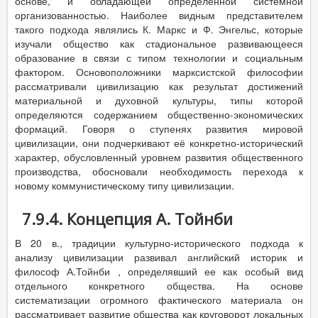
основе, и обладающей определенной системной
организованностью. Наиболее видным представителем
такого подхода являлись К. Маркс и Ф. Энгельс, которые
изучали общество как стадиональное развивающееся
образование в связи с типом технологии и социальным
фактором. Основоположники марксистской философии
рассматривали цивилизацию как результат достижений
материальной и духовной культуры, типы которой
определяются содержанием общественно-экономических
формаций. Говоря о ступенях развития мировой
цивилизации, они подчеркивают её конкретно-исторический
характер, обусловленный уровнем развития общественного
производства, обосновали необходимость перехода к
новому коммунистическому типу цивилизации.
7.9.4. Концепция А. Тойнби
В 20 в., традиции культурно-исторического подхода к
анализу цивилизации развивал английский историк и
философ А.Тойнби , определявший ее как особый вид
отдельного конкретного общества. На основе
систематизации огромного фактического материала он
рассматривает развитие общества как круговорот локальных