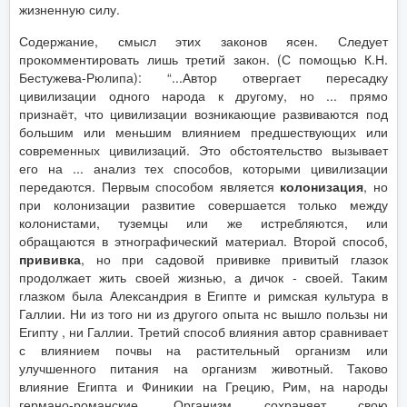
жизненную силу.
Содержание, смысл этих законов ясен. Следует
прокомментировать лишь третий закон. (С помощью К.Н.
Бестужева-Рюлипа): “...Автор отвергает пересадку
цивилизации одного народа к другому, но ... прямо
признаёт, что цивилизации возникающие развиваются под
большим или меньшим влиянием предшествующих или
современных цивилизаций. Это обстоятельство вызывает
его на ... анализ тех способов, которыми цивилизации
передаются. Первым способом является
колонизация
, но
при колонизации развитие совершается только между
колонистами, туземцы или же истребляются, или
обращаются в этнографический материал. Второй способ,
прививка
, но при садовой прививке привитый глазок
продолжает жить своей жизнью, а дичок - своей. Таким
глазком была Александрия в Египте и римская культура в
Галлии. Ни из того ни из другого опыта нс вышло пользы ни
Египту , ни Галлии. Третий способ влияния автор сравнивает
с влиянием почвы на растительный организм или
улучшенного питания на организм животный. Таково
влияние Египта и Финикии на Грецию, Рим, на народы
германо-романские. Организм сохраняет свою