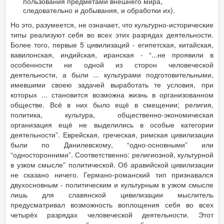
пользования предметами внешнего мира,
следовательно и добывания, и обработки их).
Но это, разумеется, не означает, что культурно-исторические
типы реализуют себя во всех этих разрядах деятельности.
Более того, первые 5 цивилизаций - египетская, китайская,
вавилонская, индийская, иранская - “...не проявили в
особенности ни одной из сторон человеческой
деятельности, а были ... культурами подготовительными,
имевшими своею задачей выработать те условия, при
которых ... становится возможна жизнь в организованном
обществе. Всё в них было ещё в смещении; религия,
политика, культура, общественно-экономическая
организация ещё не выделились в особые категории
деятельности”. Еврейская, греческая, римская цивилизации
были по Данилевскому, “одно-основными” или
“односторонними”. Соответственно: религиозной, культурной
в узком смысле” политической. Об аравийской цивилизации
не сказано ничего. Германо-романский тип признавался
двухосновным - политическим и культурным в узком смысле
лишь для славянской цивилизации мыслитель
предусматривал возможность воплощения себя во всех
четырёх разрядах человеческой деятельности. Этот