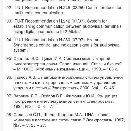
ITU-T Recommendation H.245 (03/96) Control protocol for
multimedia communication.
ITU-T Recommendation H.242 (07/97). System for
establishing communication between audiovisual terminals
using digital channels up to 2 Mbit/s/
ITU-T Recommendation H.230 (07/97). Frame –
Synchronous control and indication signals for audiovisual
system.
Синепол В.С., Цикин И.А. Системы компьютерной
видеоконференцсвязи. Серия изданий "Связь и бизнес".
– М.: ООО "Мобильные коммуникации", 1999. – 166 с.
Павлов А.В. От автоматизированных систем управления
расчетами к интегрированным системам управления
услугами и сетью // Электросвязь, 2000, №4. – С. 46.
Варакин Л.Е., Осипов В.Г., Филюшин Ю.И. Концепция
построения интеллектуальной сети // Электросвязь,
1994, №2. – С. 4 – 7.
Соловьев С.П., Шнепс-Шнеппе М.А. TINA – новая
концепция построения сетей связи // Электросвязь, 1997,
№7. – С. 25 – 27.