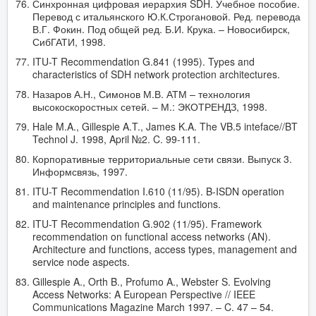
Синхронная цифровая иерархия SDH. Учебное пособие.
Перевод с итальянского Ю.К.Строгановой. Ред. перевода
В.Г. Фокин. Под общей ред. Б.И. Крука. – Новосибирск,
СибГАТИ, 1998.
ITU-T Recommendation G.841 (1995). Types and
characteristics of SDH network protection architectures.
Назаров А.Н., Симонов М.В. АТМ – технология
высокоскоростных сетей. – М.: ЭКОТРЕНДЗ, 1998.
Hale M.A., Gillespie A.T., James K.A. The VB.5 inteface//BT
Technol J. 1998, April №2. C. 99-111.
Корпоративные территориальные сети связи. Выпуск 3.
Информсвязь, 1997.
ITU-T Recommendation I.610 (11/95). B-ISDN operation
and maintenance principles and functions.
ITU-T Recommendation G.902 (11/95). Framework
recommendation on functional access networks (AN).
Architecture and functions, access types, management and
service node aspects.
Gillespie A., Orth B., Profumo A., Webster S. Evolving
Access Networks: A European Perspective // IEEE
Communications Magazine March 1997. – C. 47 – 54.