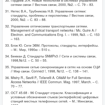
Гордеев Э.Н. Новые технологии в системах управления
сетями связи // Вестник связи, 2000, №2. – С. 79 – 83.
Нетес В.А., Трубникова Н.В. Управление сетями:
стандарты, проблемы и перспективы // Вестник связи,
2000, №2. – С. 83 – 88.
Управление оптическими транспортными сетями.
Management of optical transport networks / Mc. Guire A //
Electron. and Communications Eng. I. – 1999, №3. – С. 153
– 163.
Блэк Ю. Сети ЭВМ. Протоколы, стандарты, интерфейсы.
– М.: Мир, 1990ю – 510 с.
Бекман Д. Стандарты SNMPv3 // Сети и системы связи,
1998,№12. – С. 50 – 55.
Управление сетью синхронизации в сетях на основе СЦИ
// Мир связи. Connect !, 1998, №12. – С. 138 – 141.
Mistry R., Savill P., Tofanelli A. OA&M for Full Services
Access Networks // IEEE Commun. Mag. 1997, March. – С.
70 – 77.
ОСТ 45.68 - 96 Стандарт отрасли. Классификация и
условные обозначения стыков (интерфейсов) цифровых
станций местных телефонных сетей. – М.: Минсвязи,