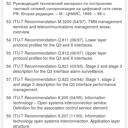
Руководящий технический материал по построению
тактовой сетевой синхронизации на цифровой сети связи
РФ. Вторая редакция. – М.: ЦНИИС, 1995. – 66 с.
ITU-T Recommendation M.3200 (04/97). TMN management
services and telecommunications management areas:
overview.
ITU-T Recommendation Q.811 (06/97). Lower layer
protocol profiles for the Q3 and X interfaces.
ITU-T Recommendation Q.812 (06/97). Upper layer
protocol profiles for the Q3 and X interfaces.
ITU-T Recommendation Q.821 (03/93). Stage 2 and stage 3
description for the Q3 interface alarm surveillance.
ITU-T Recommendation Q.822 (04/94)/ Stage 1, stage 2
and stage 3 description for the Q3 interface performance
management.
ITU-T Recommendation X.205 (04/95). Information
technology – Open systems interconnection service.
Definition for the association control service element.
ITU-T Recommendation X.207 (11/93). Information
technology open systems interconnection. Application layer
structure.