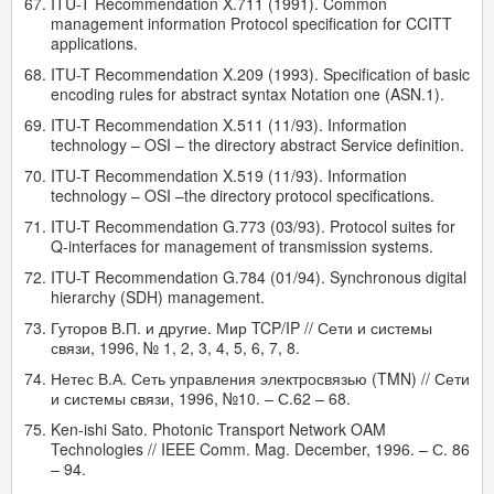
ITU-T Recommendation X.711 (1991). Common
management information Protocol specification for CCITT
applications.
ITU-T Recommendation X.209 (1993). Specification of basic
encoding rules for abstract syntax Notation one (ASN.1).
ITU-T Recommendation X.511 (11/93). Information
technology – OSI – the directory abstract Service definition.
ITU-T Recommendation X.519 (11/93). Information
technology – OSI –the directory protocol specifications.
ITU-T Recommendation G.773 (03/93). Protocol suites for
Q-interfaces for management of transmission systems.
ITU-T Recommendation G.784 (01/94). Synchronous digital
hierarchy (SDH) management.
Гуторов В.П. и другие. Мир TCP/IP // Сети и системы
связи, 1996, № 1, 2, 3, 4, 5, 6, 7, 8.
Нетес В.А. Сеть управления электросвязью (TMN) // Сети
и системы связи, 1996, №10. – С.62 – 68.
Ken-ishi Sato. Photonic Transport Network OAM
Technologies // IEEE Comm. Mag. December, 1996. – С. 86
– 94.