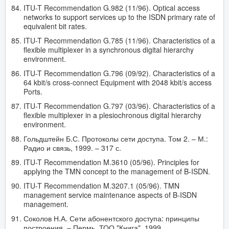
ITU-T Recommendation G.982 (11/96). Optical access
networks to support services up to the ISDN primary rate of
equivalent bit rates.
ITU-T Recommendation G.785 (11/96). Characteristics of a
flexible multiplexer in a synchronous digital hierarchy
environment.
ITU-T Recommendation G.796 (09/92). Characteristics of a
64 kbit/s cross-connect Equipment with 2048 kbit/s access
Ports.
ITU-T Recommendation G.797 (03/96). Characteristics of a
flexible multiplexer in a plesiochronous digital hierarchy
environment.
Гольдштейн Б.С. Протоколы сети доступа. Том 2. – М.:
Радио и связь, 1999. – 317 с.
ITU-T Recommendation M.3610 (05/96). Principles for
applying the TMN concept to the management of B-ISDN.
ITU-T Recommendation M.3207.1 (05/96). TMN
management service maintenance aspects of B-ISDN
management.
Соколов Н.А. Сети абонентского доступа: принципы
построения. – Пермь, ТОО "Книга", 1999.