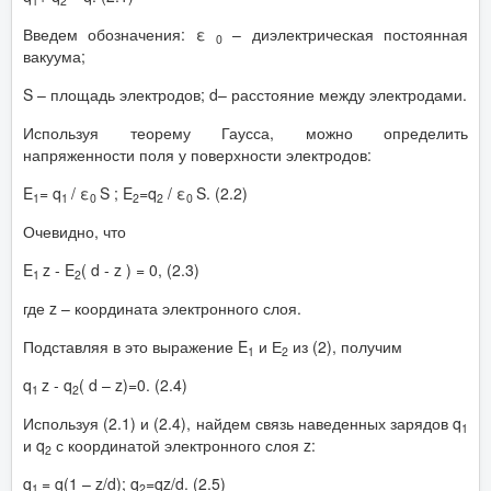
1
2
Введем обозначения: ε
– диэлектрическая постоянная
0
вакуума;
S – площадь электродов; d– расстояние между электродами.
Используя теорему Гаусса, можно определить
напряженности поля у поверхности электродов:
E
= q
/ ε
S ; E
=q
/ ε
S. (2.2)
1
1
0
2
2
0
Очевидно, что
E
z - E
( d - z ) = 0, (2.3)
1
2
где z – координата электронного слоя.
Подставляя в это выражение E
и Е
из (2), получим
1
2
q
z - q
( d – z)=0. (2.4)
1
2
Используя (2.1) и (2.4), найдем связь наведенных зарядов q
1
и q
с координатой электронного слоя z:
2
q
= q(1 – z/d); q
=qz/d. (2.5)
1
2