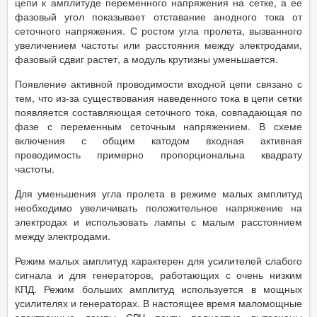
цепи к амплитуде переменного напряжения на сетке, а ее
фазовый угол показывает отставание анодного тока от
сеточного напряжения. С ростом угла пролета, вызванного
увеличением частоты или расстояния между электродами,
фазовый сдвиг растет, а модуль крутизны уменьшается.
Появление активной проводимости входной цепи связано с
тем, что из-за существования наведенного тока в цепи сетки
появляется составляющая сеточного тока, совпадающая по
фазе с переменным сеточным напряжением. В схеме
включения с общим катодом входная активная
проводимость примерно пропорциональна квадрату
частоты.
Для уменьшения угла пролета в режиме малых амплитуд
необходимо увеличивать положительное напряжение на
электродах и использовать лампы с малым расстоянием
между электродами.
Режим малых амплитуд характерен для усилителей слабого
сигнала и для генераторов, работающих с очень низким
КПД. Режим больших амплитуд используется в мощных
усилителях и генераторах. В настоящее время маломощные
электронные лампы СВЧ почти полностью вытеснены