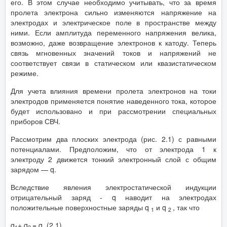
его. В этом случае необходимо учитывать, что за время
пролета электрона сильно изменяются напряжение на
электродах и электрическое поле в пространстве между
ними. Если амплитуда переменного напряжения велика,
возможно, даже возвращение электронов к катоду. Теперь
связь мгновенных значений токов и напряжений не
соответствует связи в статическом или квазистатическом
режиме.
Для учета влияния времени пролета электронов на токи
электродов применяется понятие наведенного тока, которое
будет использовано и при рассмотрении специальных
приборов СВЧ.
Рассмотрим два плоских электрода (рис. 2.1) с равными
потенциалами. Предположим, что от электрода 1 к
электроду 2 движется тонкий электронный слой с общим
зарядом — q.
Вследствие явления электростатической индукции
отрицательный заряд - q наводит на электродах
положительные поверхностные заряды q
и q
, так что
1
2
q
+ q
= q. (2.1)