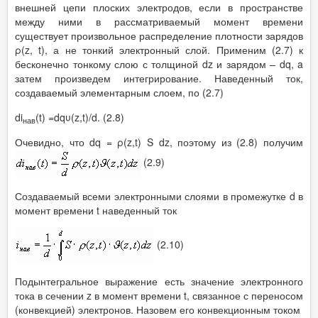
внешней цепи плоских электродов, если в пространстве
между ними в рассматриваемый момент времени
существует произвольное распределение плотности зарядов
ρ(z, t), а не тонкий электронный слой. Применим (2.7) к
бесконечно тонкому слою с толщиной dz и зарядом – dq, a
затем произведем интегрирование. Наведенный ток,
создаваемый элементарным слоем, по (2.7)
di
(t) =dqυ(z,t)/d. (2.8)
нав
Очевидно, что dq = ρ(z,t) S dz, поэтому из (2.8) получим
(2.9)
Создаваемый всеми электронными слоями в промежутке d в
момент времени t наведенный ток
(2.10)
Подынтегральное выражение есть значение электронного
тока в сечении z в момент времени t, связанное с переносом
(конвекцией) электронов. Назовем его конвекционным током