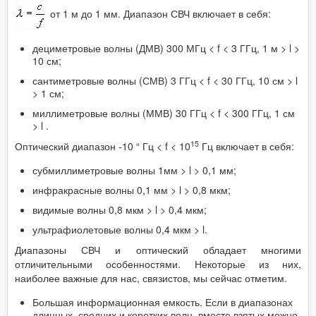
от 1 м до 1 мм. Диапазон СВЧ включает в себя:
дециметровые волны (ДМВ) 300 МГц < f < 3 ГГц, 1 м > l >
10 см;
сантиметровые волны (СМВ) 3 ГГц < f < 30 ГГц, 10 см > l
> 1 см;
миллиметровые волны (ММВ) 30 ГГц < f < 300 ГГц, 1 см
> l .
15
Оптический диапазон -10 “ Гц < f < 10
Гц включает в себя:
субмиллиметровые волны 1мм > l > 0,1 мм;
инфракрасные волны 0,1 мм > l > 0,8 мкм;
видимые волны 0,8 мкм > l > 0,4 мкм;
ультрафиолетовые волны 0,4 мкм > l.
Диапазоны СВЧ и оптический обладает многими
отличительными особенностями. Некоторые из них,
наиболее важные для нас, связистов, мы сейчас отметим.
Большая информационная емкость. Если в диапазонах
длинных, средних и коротких волн, вместе взятых можно