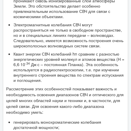
проникают сквозь ионизированные слои атмосферы
Земли. Это обстоятельство делает особенно
привлекательным использование СВЧ для связи с
космическими объектами.
Электромагнитные колебания СВЧ могут
распространяться не только в свободном пространстве,
но и в специальных линиях передачи – волноводах.
Следовательно, имеется возможность построения очень
широкополосных волноводных систем связи.
Квант энергии СВЧ колебаний hn сравним с разностью
энергетических уровней молекул и атомов вещества (Н =
-34
6,6·10
Дж·с – постоянная Планка). Эта особенность
используется в радиоспектроскопии, т.е. при изучении
внутреннего строения вещества по спектрам испускания
и поглощения.
Рассмотрение этих особенностей показывает важность и
необходимость освоения диапазонов СВЧ и оптического для
целей многих областей науки и техники и, в частности, для
целей связи. Для освоения какого-либо диапазона
необходимо уметь:
генерировать монохроматические колебания
достаточной мощности;