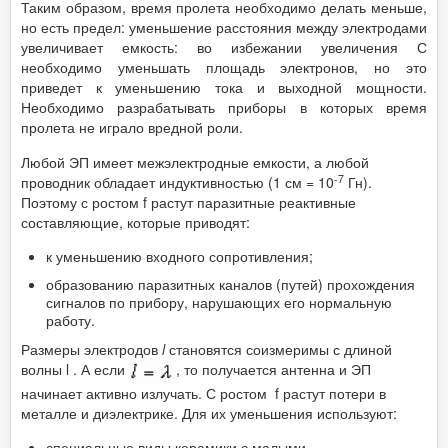
Таким образом, время пролета необходимо делать меньше,
но есть предел: уменьшение расстояния между электродами
увеличивает емкость: во избежании увеличения С
необходимо уменьшать площадь электронов, но это
приведет к уменьшению тока и выходной мощности.
Необходимо разрабатывать приборы в которых время
пролета не играло вредной роли.
Любой ЭП имеет межэлектродные емкости, а любой
-7
проводник обладает индуктивностью (1 см = 10
Гн).
Поэтому с ростом f растут паразитные реактивные
составляющие, которые приводят:
к уменьшению входного сопротивления;
образованию паразитных каналов (путей) прохождения
сигналов по прибору, нарушающих его нормальную
работу.
Размеры электродов
l
становятся соизмеримы с длиной
волны l . А если
, то получается антенна и ЭП
начинает активно излучать. С ростом ­ f растут потери в
металле и диэлектрике. Для их уменьшения используют:
специальные виды керамики с малыми