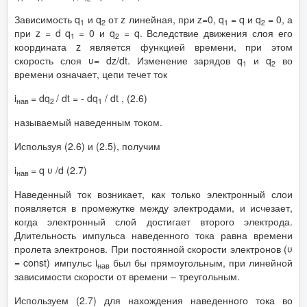
Зависимость q
и q
от z линейная, при z=0, q
= q и q
= 0, а
1
2
1
2
при z = d q
= 0 и q
= q. Вследствие движения слоя его
1
2
координата z является функцией времени, при этом
скорость слоя υ= dz/dt. Изменение зарядов q
и q
во
1
2
времени означает, цепи течет ток
i
= dq
/ dt = - dq
/ dt , (2.6)
нав
2
1
называемый наведенным током.
Используя (2.6) и (2.5), получим
i
= q υ /d (2.7)
нав
Наведенный ток возникает, как только электронный слои
появляется в промежутке между электродами, и исчезает,
когда электронный слой достигает второго электрода.
Длительность импульса наведенного тока равна времени
пролета электронов. При постоянной скорости электронов (υ
= const) импульс i
был бы прямоугольным, при линейной
нав
зависимости скорости от времени – треугольным.
Используем (2.7) для нахождения наведенного тока во