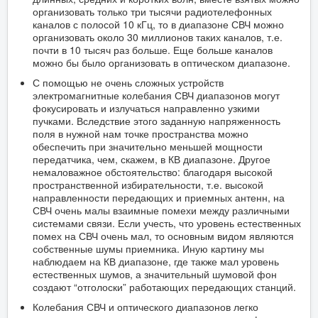
организовать только три тысячи радиотелефонных
каналов с полосой 10 кГц, то в диапазоне СВЧ можно
организовать около 30 миллионов таких каналов, т.е.
почти в 10 тысяч раз больше. Еще больше каналов
можно бы было организовать в оптическом диапазоне.
С помощью не очень сложных устройств
электромагнитные колебания СВЧ диапазонов могут
фокусировать и излучаться направленно узкими
пучками. Вследствие этого заданную напряженность
поля в нужной нам точке пространства можно
обеспечить при значительно меньшей мощности
передатчика, чем, скажем, в КВ диапазоне. Другое
немаловажное обстоятельство: благодаря высокой
пространственной избирательности, т.е. высокой
направленности передающих и приемных антенн, на
СВЧ очень малы взаимные помехи между различными
системами связи. Если учесть, что уровень естественных
помех на СВЧ очень мал, то основным видом являются
собственные шумы приемника. Иную картину мы
наблюдаем на КВ диапазоне, где также мал уровень
естественных шумов, а значительный шумовой фон
создают “отголоски” работающих передающих станций.
Колебания СВЧ и оптического диапазонов легко