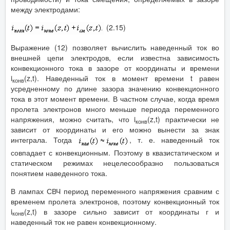
между электродами:
(2.15)
Выражение (12) позволяет вычислить наведенный ток во
внешней цепи электродов, если известна зависимость
конвекционного тока в зазоре от координаты и времени
i
(z,t). Наведенный ток в момент времени t равен
конв
усредненному по длине зазора значению конвекционного
тока в этот момент времени. В частном случае, когда время
пролета электронов много меньше периода переменного
напряжения, можно считать, что i
(z,t) практически не
конв
зависит от координаты и его можно вынести за знак
интеграла. Тогда
, т. е. наведенный ток
совпадает с конвекционным. Поэтому в квазистатическом и
статическом режимах нецелесообразно пользоваться
понятием наведенного тока.
В лампах СВЧ период переменного напряжения сравним с
временем пролета электронов, поэтому конвекционный ток
i
(z,t) в зазоре сильно зависит от координаты г и
конв
наведенный ток не равен конвекционному.