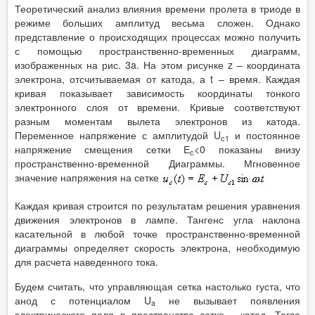
Теоретический анализ влияния времени пролета в триоде в
режиме больших амплитуд весьма сложен. Однако
представление о происходящих процессах можно получить
с помощью пространственно-временных диаграмм,
изображенных на рис. 3a. На этом рисунке z – координата
электрона, отсчитываемая от катода, а t – время. Каждая
кривая показывает зависимость координаты тонкого
электронного слоя от времени. Кривые соответствуют
разным моментам вылета электронов из катода.
Переменное напряжение с амплитудой U
и постоянное
с1
напряжение смещения сетки Е
<0 показаны внизу
с
пространственно-временной Диаграммы. Мгновенное
значение напряжения на сетке
Каждая кривая строится по результатам решения уравнения
движения электронов в лампе. Тангенс угла наклона
касательной в любой точке пространственно-временной
диаграммы определяет скорость электрона, необходимую
для расчета наведенного тока.
Будем считать, что управляющая сетка настолько густа, что
анод с потенциалом U
не вызывает появления
a
электрического поля в пространстве сетка - катод. Тогда