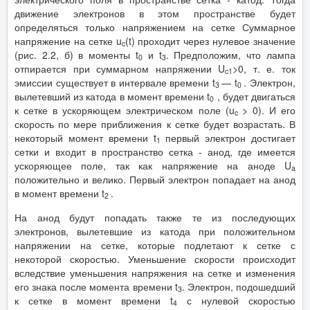
движение электронов в этом пространстве будет
определяться только напряжением на сетке Суммарное
напряжение на сетке u
(t) проходит через нулевое значение
c
(рис. 2.2, б) в моменты t
и t
. Предположим, что лампа
0
3
отпирается при суммарном напряжении U
>0, т. е. ток
c1
эмиссии существует в интервале времени t
— t
. Электрон,
3
0
вылетевший из катода в момент времени t
, будет двигаться
0
к сетке в ускоряющем электрическом поле (u
> 0). И его
c
скорость по мере приближения к сетке будет возрастать. В
некоторый момент времени t
первый электрон достигает
1
сетки и входит в пространство сетка - анод, где имеется
ускоряющее поле, так как напряжение на аноде U
a
положительно и велико. Первый электрон попадает на анод
в момент времени t
.
2
На анод будут попадать также те из последующих
электронов, вылетевшие из катода при положительном
напряжении на сетке, которые подлетают к сетке с
некоторой скоростью. Уменьшение скорости происходит
вследствие уменьшения напряжения на сетке и изменения
его знака после момента времени t
. Электрон, подошедший
3
к сетке в момент времени t
с нулевой скоростью
4