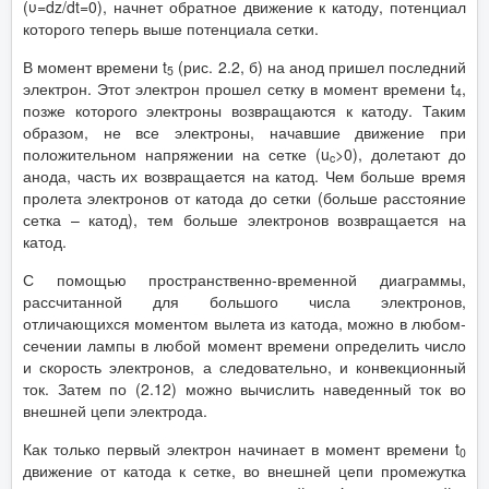
(υ=dz/dt=0), начнет обратное движение к катоду, потенциал
которого теперь выше потенциала сетки.
В момент времени t
(рис. 2.2, б) на анод пришел последний
5
электрон. Этот электрон прошел сетку в момент времени t
,
4
позже которого электроны возвращаются к катоду. Таким
образом, не все электроны, начавшие движение при
положительном напряжении на сетке (u
>0), долетают до
c
анода, часть их возвращается на катод. Чем больше время
пролета электронов от катода до сетки (больше расстояние
сетка – катод), тем больше электронов возвращается на
катод.
С помощью пространственно-временной диаграммы,
рассчитанной для большого числа электронов,
отличающихся моментом вылета из катода, можно в любом-
сечении лампы в любой момент времени определить число
и скорость электронов, а следовательно, и конвекционный
ток. Затем по (2.12) можно вычислить наведенный ток во
внешней цепи электрода.
Как только первый электрон начинает в момент времени t
0
движение от катода к сетке, во внешней цепи промежутка