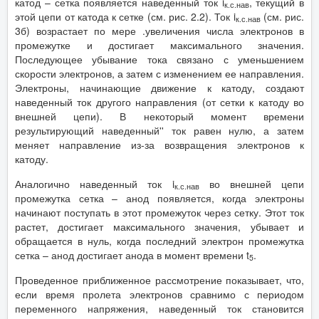
катод – сетка появляется наведенный ток i
, текущий в
к.с.нав
этой цепи от катода к сетке (см. рис. 2.2). Ток i
(см. рис.
к.с.нав
3б) возрастает по мере .увеличения числа электронов в
промежутке и достигает максимального значения.
Последующее убывание тока связано с уменьшением
скорости электронов, а затем с изменением ее направления.
Электроны, начинающие движение к катоду, создают
наведенный ток другого направления (от сетки к катоду во
внешней цепи). В некоторый момент времени
результирующий наведенный'' ток равен нулю, а затем
меняет направление из-за возвращения электронов к
катоду.
Аналогично наведенный ток i
во внешней цепи
к.с.нав
промежутка сетка – анод появляется, когда электроны
начинают поступать в этот промежуток через сетку. Этот ток
растет, достигает максимального значения, убывает и
обращается в нуль, когда последний электрон промежутка
сетка – анод достигает анода в момент времени t
.
5
Проведенное приближенное рассмотрение показывает, что,
если время пролета электронов сравнимо с периодом
переменного напряжения, наведенный ток становится