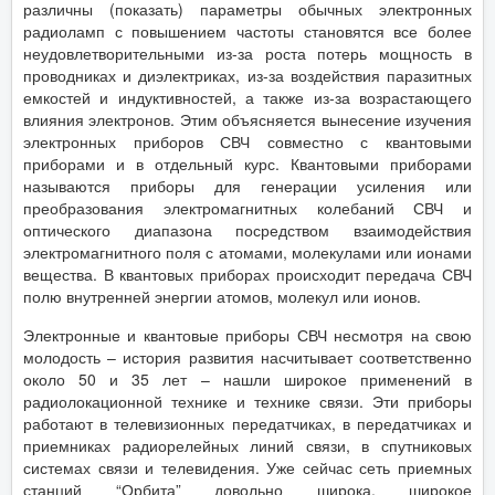
различны (показать) параметры обычных электронных
радиоламп с повышением частоты становятся все более
неудовлетворительными из-за роста потерь мощность в
проводниках и диэлектриках, из-за воздействия паразитных
емкостей и индуктивностей, а также из-за возрастающего
влияния электронов. Этим объясняется вынесение изучения
электронных приборов СВЧ совместно с квантовыми
приборами и в отдельный курс. Квантовыми приборами
называются приборы для генерации усиления или
преобразования электромагнитных колебаний СВЧ и
оптического диапазона посредством взаимодействия
электромагнитного поля с атомами, молекулами или ионами
вещества. В квантовых приборах происходит передача СВЧ
полю внутренней энергии атомов, молекул или ионов.
Электронные и квантовые приборы СВЧ несмотря на свою
молодость – история развития насчитывает соответственно
около 50 и 35 лет – нашли широкое применений в
радиолокационной технике и технике связи. Эти приборы
работают в телевизионных передатчиках, в передатчиках и
приемниках радиорелейных линий связи, в спутниковых
системах связи и телевидения. Уже сейчас сеть приемных
станций “Орбита” довольно широка, широкое