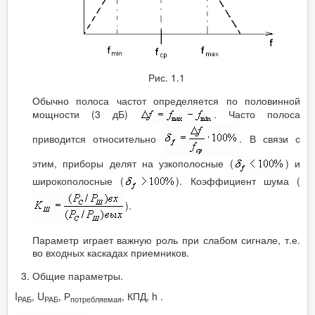
Рис. 1.1
Обычно полоса частот определяется по половинной
мощности (3 дБ)
. Часто полоса
приводится относительно
. В связи с
этим, приборы делят на узкополосные (
) и
широкополосные (
). Коэффициент шума (
).
Параметр играет важную роль при слабом сигнале, т.е.
во входных каскадах приемников.
Общие параметры.
I
, U
, Р
, КПД, h .
РАБ
РАБ
потребляемая