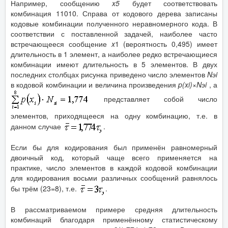
Например, сообщению
x5
будет соответствовать
комбинация 11010. Справа от кодового дерева записаны
кодовые комбинации полученного неравномерного кода. В
соответствии с поставленной задачей, наиболее часто
встречающееся сообщение
x
1 (вероятность 0,495) имеет
длительность в 1 элемент, а наиболее редко встречающиеся
комбинации имеют длительность в 5 элементов. В двух
последних столбцах рисунка приведено число элементов
Nэi
в кодовой комбинации и величина произведения
p(xi)×Nэi
, а
представляет собой число
элементов, приходящееся на одну комбинацию, т.е. в
данном случае
.
Если бы для кодирования был применён равномерный
двоичный код, который чаще всего применяется на
практике, число элементов в каждой кодовой комбинации
для кодирования восьми различных сообщений равнялось
бы трём (23=8), т.е.
.
В рассматриваемом примере средняя длительность
комбинаций благодаря применённому статистическому