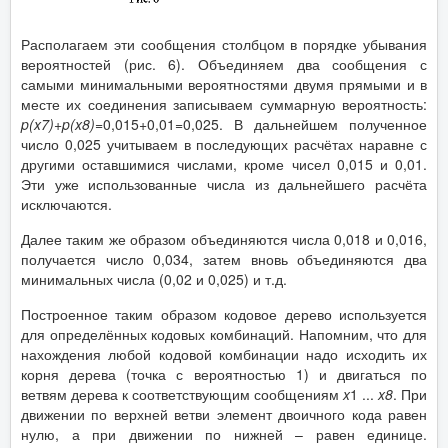
Располагаем эти сообщения столбцом в порядке убывания
вероятностей (рис. 6). Объединяем два сообщения с
самыми минимальными вероятностями двумя прямыми и в
месте их соединения записываем суммарную вероятность:
p(x7)+p(x8)=
0,015+0,01=0,025. В дальнейшем полученное
число 0,025 учитываем в последующих расчётах наравне с
другими оставшимися числами, кроме чисел 0,015 и 0,01.
Эти уже использованные числа из дальнейшего расчёта
исключаются.
Далее таким же образом объединяются числа 0,018 и 0,016,
получается число 0,034, затем вновь объединяются два
минимальных числа (0,02 и 0,025) и т.д.
Построенное таким образом кодовое дерево используется
для определённых кодовых комбинаций. Напомним, что для
нахождения любой кодовой комбинации надо исходить их
корня дерева (точка с вероятностью 1) и двигаться по
ветвям дерева к соответствующим сообщениям
x
1 ...
x8
. При
движении по верхней ветви элемент двоичного кода равен
нулю, а при движении по нижней – равен единице.