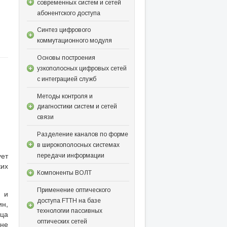
современных систем и сетей
абонентского доступа
Синтез цифрового
коммутационного модуля
Основы построения
узкополосных цифровых сетей
с интеграцией служб
Методы контроля и
диагностики систем и сетей
связи
Разделение каналов по форме
в широкополосных системах
ует
передачи информации
их
Компоненты ВОЛТ
Применение оптического
 и
доступа FTTH на базе
ин,
технологии пассивных
зца
оптических сетей
 не