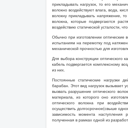
прикладывать нагрузок, то его механи
волокно воздействуют влага, вода, ки
волокну прикладывать напряжение, то
волокна, которые подвергаются рас
воздействию статической усталости, чт
Обычно при изготовлении оптические в
испытаниям на перемотку под натяжени
механической прочностью для изготовл
Для выбора конструкции оптического к
кабель подвергается комплексному во
из них.
Постоянные статические нагрузки д
барабан. Этот вид нагрузок вызывает у
вызвать разрушение оптического воло
материала, из которого оно изгото
оптического волокна при воздейств
осуществить долгосрочное(свыше одного
зависимость момента наступления 
полученная в рамках одной из разработ