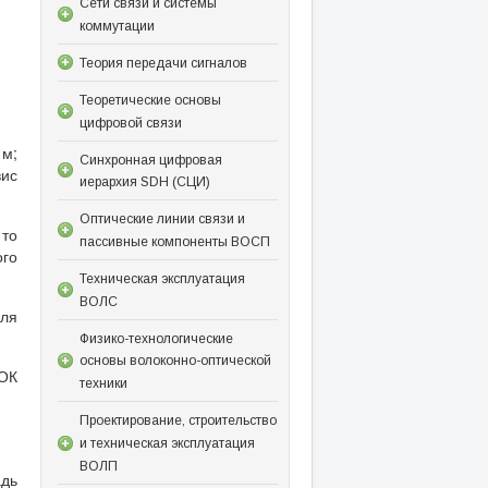
Сети связи и системы
коммутации
Теория передачи сигналов
Теоретические основы
цифровой связи
 м;
Синхронная цифровая
ис
иерархия SDH (СЦИ)
Оптические линии связи и
 то
пассивные компоненты ВОСП
ого
Техническая эксплуатация
ВОЛС
еля
Физико-технологические
основы волоконно-оптической
 ОК
техники
Проектирование, строительство
и техническая эксплуатация
ВОЛП
дь