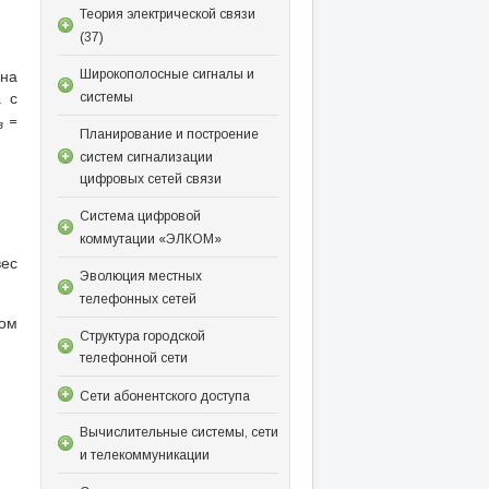
Теория электрической связи
(37)
она
Широкополосные сигналы и
 с
системы
=
з
Планирование и построение
систем сигнализации
цифровых сетей связи
Система цифровой
коммутации «ЭЛКОМ»
ес
Эволюция местных
телефонных сетей
том
Структура городской
телефонной сети
Сети абонентского доступа
Вычислительные системы, сети
и телекоммуникации