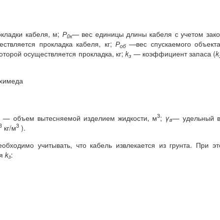
кладки кабеля, м;
Р
— вес единицы длины кабеля с учетом зак
0к
ствляется прокладка кабеля, кг;
Р
—вес спускаемого объекта
об
оторой осуществляется прокладка, кг;
k
— коэффициент запаса (
k
з
рхимеда
3
— объем вытесняемой изделием жидкости, м
;
γ
— удельный в
в
в
3
3
кг/м
).
обходимо учитывать, что кабель извлекается из грунта. При э
ля
k
:
з