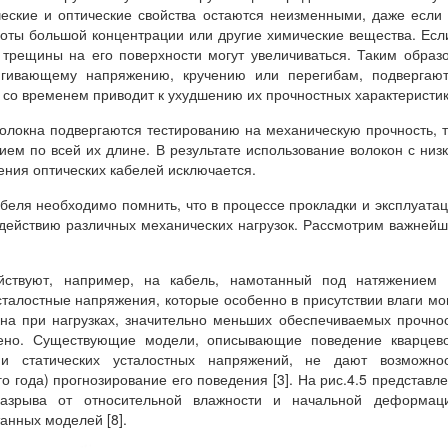
ческие и оптические свойства остаются неизменными, даже если
слоты большой концентрации или другие химические вещества. Есл
 трещины на его поверхности могут увеличиваться. Таким образ
тягивающему напряжению, кручению или перегибам, подвергаю
о со временем приводит к ухудшению их прочностных характеристик
олокна подвергаются тестированию на механическую прочность, т
ем по всей их длине. В результате использование волокон с низ
ения оптических кабелей исключается.
абеля необходимо помнить, что в процессе прокладки и эксплуата
здействию различных механических нагрузок. Рассмотрим важней
ействуют, например, на кабель, намотанный под натяжением 
сталостные напряжения, которые особенно в присутствии влаги мо
кна при нагрузках, значительно меньших обеспечиваемых прочно
влено. Существующие модели, описывающие поведение кварцев
ии статических усталостных напряжений, не дают возможнос
 года) прогнозирование его поведения [3]. На рис.4.5 представл
разрыва от относительной влажности и начальной деформаци
анных моделей [8].