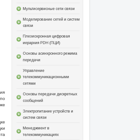
Мультисервисные сети связи
Моделирование сетей и систем
связи
Плезиохронная цифровая
иерархия PDH (ПЦИ)
Основы асинхронного режима
передачи
Управление
телекоммуникационными
сетями
ния
Основы передачи дискретных
 по
сообщений
кже
Электропитание устройств и
систем связи
дке
дки
Менеджмент в
нта
телекоммуникациях