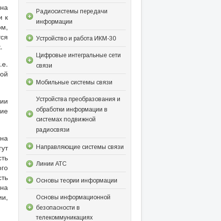
 на
Радиосистемы передачи
и к
информации
ом,
тся
Устройство и работа ИКМ-30
.
Цифровые интегральные сети
.е.
связи
кой
Мобильные системы связи
Устройства преобразования и
ции
шие
обработки информации в
системах подвижной
радиосвязи
на
гут
Направляющие системы связи
сть
Линии АТС
ого
ть
Основы теории информации
ена
и,
Основы информационной
безопасности в
телекоммуникациях