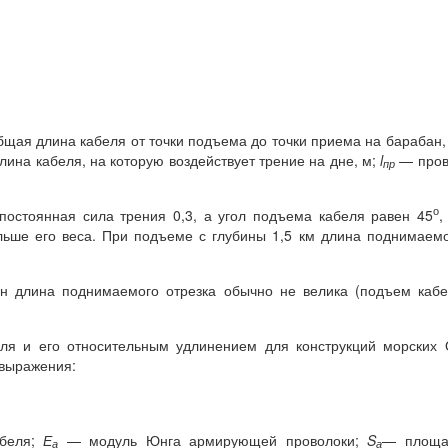
щая длина кабеля от точки подъема до точки приема на барабан,
ина кабеля, на которую воздействует трение на дне, м;
l
— пров
пр
о
постоянная сила трения 0,3, а угол подъема кабеля равен 45
,
льше его веса. При подъеме с глубины 1,5 км длина поднимаем
н длина поднимаемого отрезка обычно не велика (подъем каб
ля и его относительным удлинением для конструкций морских
 выражения:
абеля;
Е
— модуль Юнга армирующей проволоки;
S
— площа
а
а