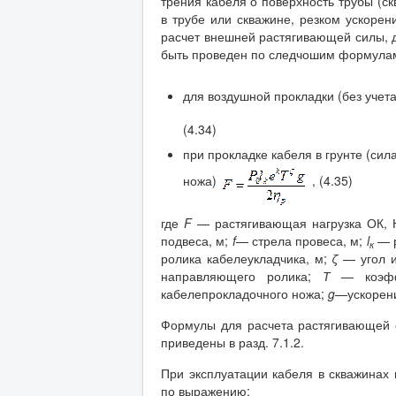
трения кабеля о поверхность трубы (с
в трубе или скважине, резком ускоре
расчет внешней растягивающей силы, д
быть проведен по следчошим формулам
для воздушной прокладки (без учет
(4.34)
при прокладке кабеля в грунте (сил
ножа)
, (4.35)
где
F
— растягивающая нагрузка ОК,
подвеса, м;
f
— стрела провеса, м;
l
— р
к
ролика кабелеукладчика, м;
ζ
— угол и
направляющего ролика;
Т
— коэффи
кабелепрокладочного ножа;
g
—ускорени
Формулы для расчета растягивающей 
приведены в разд. 7.1.2.
При эксплуатации кабеля в скважинах
по выражению: