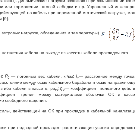
кважины). Динамические нагрузки возникают при заклинивании каб
нии или торможении тяговой лебедки и пр. Упрощенный инженер
ействующей на кабель при переменной статической нагрузке, мо
 [9]:
а ветровых нагрузок, обледенения и температуры)
а натяжения кабеля на выходе из кассеты кабеле прокладочного
 Н;
P
— погонный вес кабеля, кг/км;
l
— расстояние между точк
0
n
асстояние между осью кабельного барабана и осью направляющ
згиба кабеля в кассете, рад;
η
— коэффициент полезного дейст
р
циент трения между материалами оболочки ОК и кассе
е свободного падения.
силы, действующей на ОК при прокладке в кабельной канализац
 или при подводной прокладке растягивающие усилия определяю