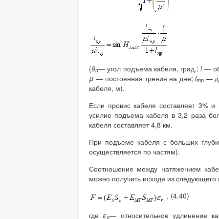
(
θ
— угол подъема кабеля, град.;
l
— об
п
μ
— постоянная трения на дне;
l
— дл
тр
кабеля, м).
Если провис кабеля составляет 3% и 
усилие подъема кабеля в 3,2 раза бо
кабеля составляет 4,8 км.
При подъеме кабеля с больших глуби
осуществляется по частям).
Соотношение между натяжением кабе
можно получить исходя из следующего
, (4.40)
где
ε
— относительное удлинение к
к