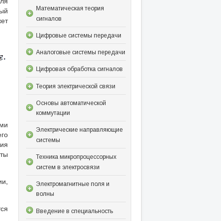
еля
Математическая теория
ный
сигналов
жет
Цифровые системы передачи
Аналоговые системы передачи
Цифровая обработка сигналов
Теория электрической связи
Основы автоматической
коммутации
ами
Электрические направляющие
его
системы
вия
ты
Техника микропроцессорных
систем в электросвязи
ии,
Электромагнитные поля и
волны
тся
Введение в специальность