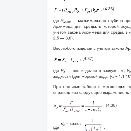
, (4.36)
где
Н
— максимальная глубина про
макс
Архимеда для среды, в которой осуще
учетом закона Архимеда для среды, в к
2,5 — 3,0).
Вес любого изделия с учетом закона А
, (4.37)
где
Р
— вес изделия в воздухе, кг;
V
в
жидкости (для морской воды
γ
= 1,1·10
в
При подъеме кабеля с мелководья не
справедливо следующее выражение д
(4.38)
где
,