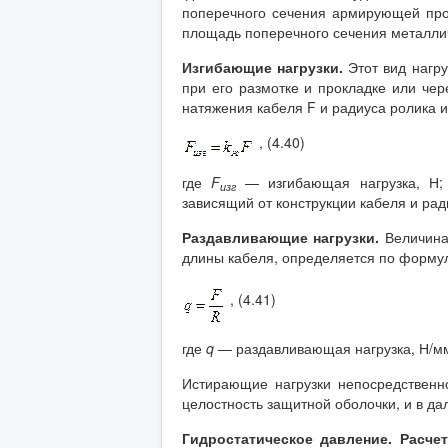
поперечного сечения армирующей про
площадь поперечного сечения металлич
Изгибающие нагрузки.
Этот вид нагру
при его размотке и прокладке или чер
натяжения кабеля F и радиуса ролика 
, (4.40)
где
F
— изгибающая нагрузка, Н
изг
зависящий от конструкции кабеля и рад
Раздавливающие нагрузки.
Величина
длины кабеля, определяется по форму
, (4.41)
где
q
— раздавливающая нагрузка, Н/м
Истирающие нагрузки непосредственн
целостность защитной оболочки, и в да
Гидростатическое давление. Расче