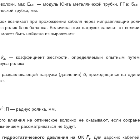
волоки, мм; Е
— модуль Юнга металличккой трубки, ГПа; S
МТ
MT
еской трубки, мм.
зок возникает при прохождении кабеля через ииправляющие рол
ез ролик блок-баланса. Величина этих нагрузок зависит от велич
и может быть найдена из выражения:
;
k
— коэффициент жесткости, определяемый опытным путем
ж
иуса ролика.
 раздавливающей нагрузки (давления)
q
, приходящаяся на един
ле:
2
м
; R — радиус ролика, мм.
ого влияния на оптическое волокно не оказывают, если сохран
льнейшем рассматриваться не будут.
т гидростатического давления на ОК
F
.
Для царских кабелей
r