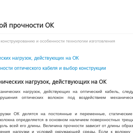
кой прочности ОК
 конструированию и особенности технологии изготовления
еских нагрузок, действующих на ОК
чности оптического кабеля и выбор конструкции
анических нагрузок, действующих на ОК
нических нагрузок, действующих на оптический кабель, след
рушения оптических волокон под воздействием механическ
рузки ОК делятся на постоянные и переменные, статические
 волокна определяется в основном наличием поверхностных трещ
оль всей его длины. Величина прочности зависит от длины обра
ожения нагрузки и условий окружающей среды. Если к волокну