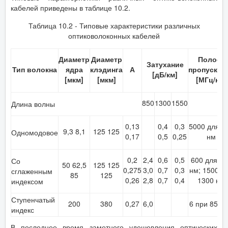
кабелей приведены в таблице 10.2.
Таблица 10.2 - Типовые характеристики различных
оптиковолоконных кабелей
Диаметр
Диаметр
Полоса
Затухание
Тип волокна
ядра
клэдинга
А
пропускан
[дБ/км]
[мкм]
[мкм]
[МГц/км]
850
1300
1550
Длина волны
0,13
0,4
0,3
5000 для 8
9,3 8,1
125 125
Одномодовое
0,17
0,5
0,25
нм
0,2
2,4
0,6
0,5
600 для 85
Со
50 62,5
125 125
0,275
3,0
0,7
0,3
нм; 1500 д
сглаженным
85
125
0,26
2,8
0,7
0,4
1300 нм
индексом
Ступенчатый
200
380
0,27
6,0
6 при 850 
индекс
В последнее время заметного удешевления оптических