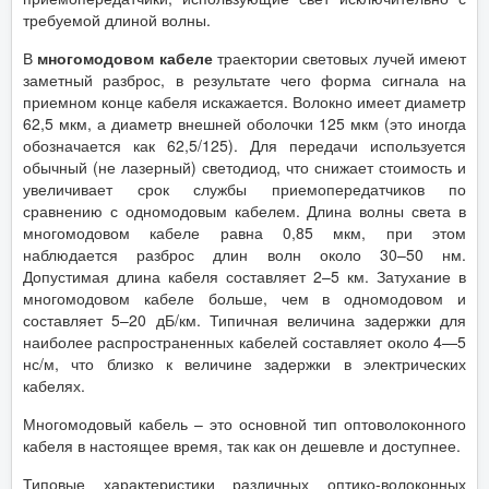
требуемой длиной волны.
В
многомодовом кабеле
траектории световых лучей имеют
заметный разброс, в результате чего форма сигнала на
приемном конце кабеля искажается. Волокно имеет диаметр
62,5 мкм, а диаметр внешней оболочки 125 мкм (это иногда
обозначается как 62,5/125). Для передачи используется
обычный (не лазерный) светодиод, что снижает стоимость и
увеличивает срок службы приемопередатчиков по
сравнению с одномодовым кабелем. Длина волны света в
многомодовом кабеле равна 0,85 мкм, при этом
наблюдается разброс длин волн около 30–50 нм.
Допустимая длина кабеля составляет 2–5 км. Затухание в
многомодовом кабеле больше, чем в одномодовом и
составляет 5–20 дБ/км. Типичная величина задержки для
наиболее распространенных кабелей составляет около 4—5
нс/м, что близко к величине задержки в электрических
кабелях.
Многомодовый кабель – это основной тип оптоволоконного
кабеля в настоящее время, так как он дешевле и доступнее.
Типовые характеристики различных оптико-волоконных