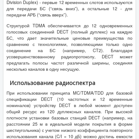
Division Duplex) - первые 12 временных слотов используются
для передачи БС (“связь вниз”), а остальные 12 - для
передачи АРБ (“связь вверх”).
Структурой TDMA обеспечивается до 12 одновременных
голосовых соединений DECT (полный дуплекс) на каждую
БС, что дает значительные ценовые преимущества по
сравнению с технологиями, позволяющими только одно
соединение на БС (например, CT2). Благодаря
усовершенствованному радиопротоколу, DECT может
предлагать полосы частот различной ширины, соединяя
несколько каналов в одну несущую.
Использование радиоспектра
При использовании принципа MC/TDMA/TDD для базовой
спецификации DECT (10 частотных и 12 временные
номиналов) устройству DECT в любой момент доступен
общий ресурс из 120 дуплексных каналов. При высокой
плотности установки базовых станций DECT (например, на
расстоянии 25 м в идеальной модели покрытия в форме
шестиугольника) с учетом низкого коэффициента повторного
использования канала (C/I = 10 дБ) можно достичь емкости