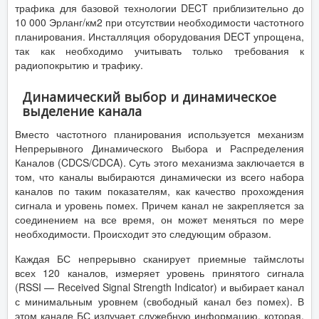
трафика для базовой технологии DECT приблизительно до
10 000 Эрланг/км2 при отсутствии необходимости частотного
планирования. Инсталляция оборудования DECT упрощена,
так как необходимо учитывать только требования к
радиопокрытию и трафику.
Динамический выбор и динамическое
выделение канала
Вместо частотного планирования используется механизм
Непрерывного Динамического Выбора и Распределения
Каналов (CDCS/CDCA). Суть этого механизма заключается в
том, что каналы выбираются динамически из всего набора
каналов по таким показателям, как качество прохождения
сигнала и уровень помех. Причем канал не закрепляется за
соединением на все время, он может меняться по мере
необходимости. Происходит это следующим образом.
Каждая БС непрерывно сканирует приемные таймслоты
всех 120 каналов, измеряет уровень принятого сигнала
(RSSI — Received Signal Strength Indicator) и выбирает канал
с минимальным уровнем (свободный канал без помех). В
этом канале БС излучает служебную информацию, которая,