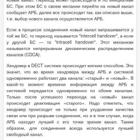
БС. При этом БС о своем желании перейти на новый канал
сообщает АРБ, далее все происходит так, как описано выше,
т.е. выбор нового канала осуществляется АРБ.
Если в процессе соединения новый канал запрашивается у
той же БС, то переход называется "intercell handover", а если
у другой БС — то "intracell handover". Этот механизм
называется непрерывным динамическим распределением
каналов (CDCA).
Хендовер в DECT системе происходит мягким способом. Это
значит, что во время хендовера между АРБ и системой
одновременно работают два канала: «старый» и «новый». В
какой-то момент времени информация между АРБ и
системой передается одновременно по обоим каналам.
Только после успешного перехода на «новый» канал
происходит деактивация «старого». Надо отметить, что
хендовер происходит не только при ухудшении качества
связи или при разрыве соединения, но и в том случае, когда
АРБ находит лучший с его точки зрения канал. Таким
образом, для соединения всегда используется лучший
свободный канал.