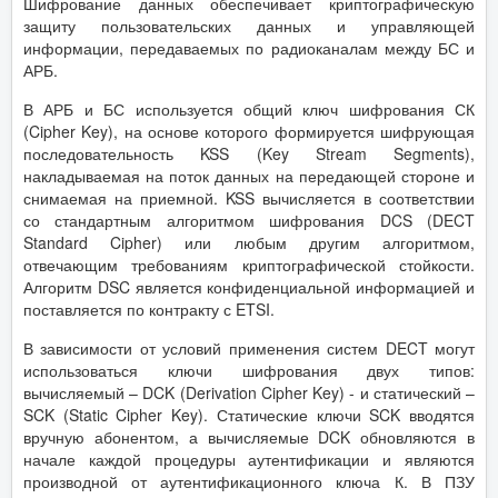
Шифрование данных обеспечивает криптографическую
защиту пользовательских данных и управляющей
информации, передаваемых по радиоканалам между БС и
АРБ.
В АРБ и БС используется общий ключ шифрования СК
(Cipher Key), на основе которого формируется шифрующая
последовательность KSS (Key Stream Segments),
накладываемая на поток данных на передающей стороне и
снимаемая на приемной. KSS вычисляется в соответствии
со стандартным алгоритмом шифрования DCS (DECT
Standard Cipher) или любым другим алгоритмом,
отвечающим требованиям криптографической стойкости.
Алгоритм DSC является конфиденциальной информацией и
поставляется по контракту с ETSI.
В зависимости от условий применения систем DECT могут
использоваться ключи шифрования двух типов:
вычисляемый – DCK (Derivation Cipher Key) - и статический –
SCK (Static Cipher Key). Статические ключи SCK вводятся
вручную абонентом, а вычисляемые DCK обновляются в
начале каждой процедуры аутентификации и являются
производной от аутентификационного ключа К. В ПЗУ