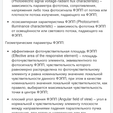
(Photoelectric signal voltage-radiant flux characteristic) –
зависимость параметра фототока, сопротивления,
напряжения либо тока фотосигнала ФЭПП от потока или
плотности потока излучения, падающего на ФЭПП;
лсоксамперная характеристика ФЭПП (Photocurrent-
illuminance characteristic) – зависимость фототока ФЭПП
от освещённости или светового потока, падающего на
ФЭПП.
Геометрические параметры ФЭПП:
эффективная фоточувствительная площадь ФЭПП
(Effective area of the responsive element) – площадь
фоточувствительного элемента, эквивалентного по
фотосигналу ФЭПП, чувствительность которого
равномерно распределена по фоточувствительному
элементу и равна номинальному значению локальной
чувствительности данного ФЭПП, при этом в качестве
номинального значения локальной чувствительности, как
правило, выбирается максимальная чувствительность
точки в центре ФЭПП;
плоский угол зрения ФЭПП (Angular field of view) – угол в
нормальной к чувствительному элементу плоскости
между направлениями падения параллельного пучка
излучения, при которых напряжение или ток