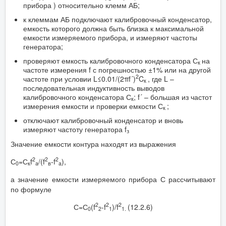
прибора ) относительно клемм АБ;
к клеммам АБ подключают калибровочный конденсатор,
емкость которого должна быть близка к максимальной
емкости измеряемого прибора, и измеряют частоты
генератора;
проверяют емкость калибровочного конденсатора С
на
к
частоте измерения f с погрешностью ±1% или на другой
2
частоте при условии L≤0.01/(2πf´)
C
, где L –
к
последовательная индуктивность выводов
калибровочного конденсатора С
; f´ – большая из частот
к
измерения емкости и проверки емкости С
;
к
отключают калибровочный конденсатор и вновь
измеряют частоту генератора f
з
Значение емкости контура находят из выражения
2
2
2
С
=С
f
/(f
-f
),
0
к
a
в
a
а значение емкости измеряемого прибора С рассчитывают
по формуле
2
2
2
С=С
(f
-f
)/f
(12.2.6)
0
2
1
1.