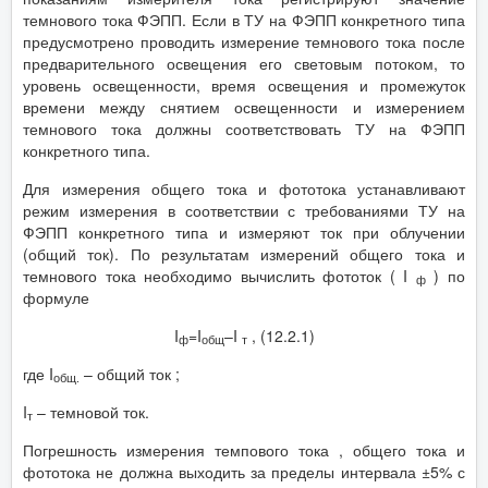
темнового тока ФЭПП. Если в ТУ на ФЭПП конкретного типа
предусмотрено проводить измерение темнового тока после
предварительного освещения его световым потоком, то
уровень освещенности, время освещения и промежуток
времени между снятием освещенности и измерением
темнового тока должны соответствовать ТУ на ФЭПП
конкретного типа.
Для измерения общего тока и фототока устанавливают
режим измерения в соответствии с требованиями ТУ на
ФЭПП конкретного типа и измеряют ток при облучении
(общий ток). По результатам измерений общего тока и
темнового тока необходимо вычислить фототок ( I
) по
ф
формуле
I
=I
–I
, (12.2.1)
ф
общ
т
где I
– общий ток ;
общ.
I
– темновой ток.
т
Погрешность измерения темпового тока , общего тока и
фототока не должна выходить за пределы интервала ±5% с