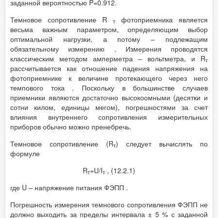
заданной вероятностью P=0.912.
Темновое сопротивление R
фотоприемника является
т
весьма важным параметром, определяющим выбор
оптимальной нагрузки, а потому – подлежащим
обязательному измерению . Измерения проводятся
классическим методом амперметра – вольтметра, и R
т
рассчитывается как отношение падения напряжения на
фотоприемнике к величине протекающего через него
темпового тока . Поскольку в большинстве случаев
приемники являются достаточно высокоомными (десятки и
сотни килом, единицы мегом), погрешностями за счет
влияния внутреннего сопротивления измерительных
приборов обычно можно пренебречь.
Темновое сопротивление (R
) следует вычислять по
т
формуле
R
=U/I
, (12.2.1)
т
т
где U – напряжение питания ФЭПП .
Погрешность измерения темнового сопротивления ФЭПП не
должно выходить за пределы интервала ± 5 % с заданной