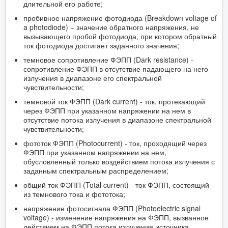
длительной его работе;
пробивное напряжение фотодиода (Breakdown voltage of
a photodiode) − значение обратного напряжения, не
вызывающего пробой фотодиода, при котором обратный
ток фотодиода достигает заданного значения;
темновое сопротивление ФЭПП (Dark resistance) -
сопротивление ФЭПП в отсутствие падающего на него
излучения в диапазоне его спектральной
чувствительности;
темновой ток ФЭПП (Dark current) - ток, протекающий
через ФЭПП при указанном напряжении на нем в
отсутствие потока излучения в диапазоне спектральной
чувствительности;
фототок ФЭПП (Photocurrent) - ток, проходящий через
ФЭПП при указанном напряжении на нем,
обусловленный только воздействием потока излучения с
заданным спектральным распределением;
общий ток ФЭПП (Total current) - ток ФЭПП, состоящий
из темнового тока и фототока;
напряжение фотосигнала ФЭПП (Photoelectric signal
voltage) - изменение напряжения на ФЭПП, вызванное
действием на ФЭПП потока излучения источника