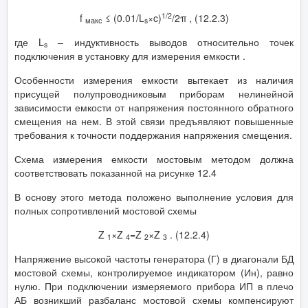
1/2
f
≤ (0.01/L
×c)
/2π , (12.2.3)
макс
s
где L
– индуктивность выводов относительно точек
s
подключения в установку для измерения емкости .
Особенности измерения емкости вытекает из наличия
присущей полупроводниковым приборам нелинейной
зависимости емкости от напряжения постоянного обратного
смещения на нем. В этой связи предъявляют повышенные
требования к точности поддержания напряжения смещения.
Схема измерения емкости мостовым методом должна
соответствовать показанной на рисунке 12.4
В основу этого метода положено выполнение условия для
полных сопротивлений мостовой схемы
Z
×Z
=Z
×Z
. (12.2.4)
1
4
2
3
Напряжение высокой частоты генератора (Г) в диагонали БД
мостовой схемы, контролируемое индикатором (Ин), равно
нулю. При подключении измеряемого прибора ИП в плечо
АБ возникший разбаланс мостовой схемы компенсируют