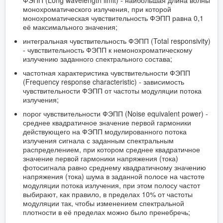
ФЭПП (Long wavelength limit) - наибольшая длина волны
монохроматического излучения, при которой
монохроматическая чувствительность ФЭПП равна 0,1
её максимального значения;
интегральная чувствительность ФЭПП (Total responsivity)
- чувствительность ФЭПП к немонохроматическому
излучению заданного спектрального состава;
частотная характеристика чувствительности ФЭПП
(Frequency response characteristic) - зависимость
чувствительности ФЭПП от частоты модуляции потока
излучения;
порог чувствительности ФЭПП (Noise equivalent power) -
среднее квадратичное значение первой гармоники
действующего на ФЭПП модулированного потока
излучения сигнала с заданным спектральным
распределением, при котором среднее квадратичное
значение первой гармоники напряжения (тока)
фотосигнала равно среднему квадратичному значению
напряжения (тока) шума в заданной полосе на частоте
модуляции потока излучения, при этом полосу частот
выбирают, как правило, в пределах 10% от частоты
модуляции так, чтобы изменением спектральной
плотности в её пределах можно было пренебречь;