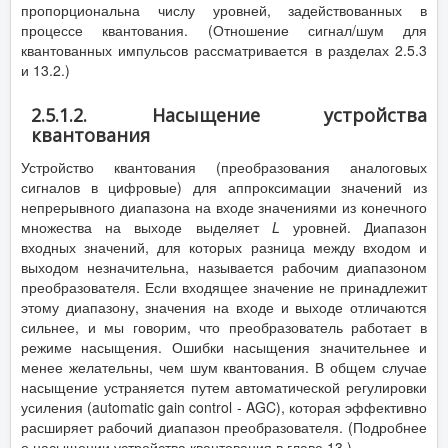
пропорциональна числу уровней, задействованных в
процессе квантования. (Отношение сигнал/шум для
квантованных импульсов рассматривается в разделах 2.5.3
и 13.2.)
2.5.1.2. Насыщение устройства
квантования
Устройство квантования (преобразования аналоговых
сигналов в цифровые) для аппроксимации значений из
непрерывного диапазона на входе значениями из конечного
множества на выходе выделяет
L
уровней. Диапазон
входных значений, для которых разница между входом и
выходом незначительна, называется рабочим диапазоном
преобразователя. Если входящее значение не принадлежит
этому диапазону, значения на входе и выходе отличаются
сильнее, и мы говорим, что преобразователь работает в
режиме насыщения. Ошибки насыщения значительнее и
менее желательны, чем шум квантования. В общем случае
насыщение устраняется путем автоматической регулировки
усиления (automatic gain control - AGC), которая эффективно
расширяет рабочий диапазон преобразователя. (Подробнее
о насыщении устройства квантования в главе 13.)