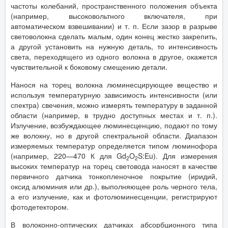
частоты колебаний, пространственного положения объекта
(например, высоковольтного включателя, при
автоматическом взвешивании) и т. п. Если зазор в разрыве
световолокна сделать малым, один конец жестко закрепить,
а другой установить на нужную деталь, то интенсивность
света, переходящего из одного волокна в другое, окажется
чувствительной к боковому смещению детали.
Нанося на торец волокна люминесцирующее вещество и
используя температурную зависимость интенсивности (или
спектра) свечения, можно измерять температуру в заданной
области (например, в трудно доступных местах и т. п.).
Излучение, возбуждающее люминесценцию, подают по тому
же волокну, но в другой спектральной области. Диапазон
измеряемых температур определяется типом люминофора
(например, 220—470 К для Gd
O
S:Eu). Для измерения
2
2
высоких температур на торец световода наносят в качестве
первичного датчика тонкопленочное покрытие (иридий,
оксид алюминия или др.), выполняющее роль черного тела,
а его излучение, как и фотолюминесценции, регистрируют
фотодетектором.
В волоконно-оптических датчиках абсорбционного типа