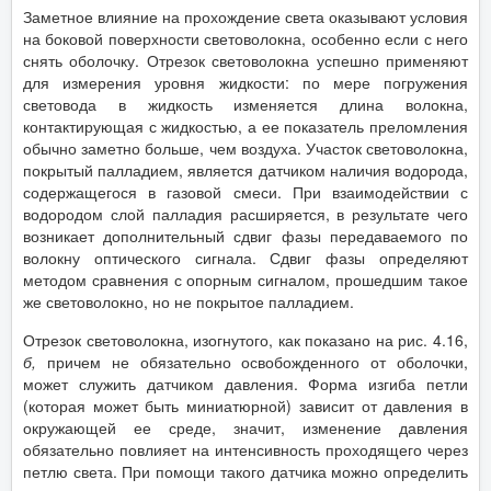
Заметное влияние на прохождение света оказывают условия
на боковой поверхности световолокна, особенно если с него
снять оболочку. Отрезок световолокна успешно применяют
для измерения уровня жидкости: по мере погружения
световода в жидкость изменяется длина волокна,
контактирующая с жидкостью, а ее показатель преломления
обычно заметно больше, чем воздуха. Участок световолокна,
покрытый палладием, является датчиком наличия водорода,
содержащегося в газовой смеси. При взаимодействии с
водородом слой палладия расширяется, в результате чего
возникает дополнительный сдвиг фазы передаваемого по
волокну оптического сигнала. Сдвиг фазы определяют
методом сравнения с опорным сигналом, прошедшим такое
же световолокно, но не покрытое палладием.
Отрезок световолокна, изогнутого, как показано на рис. 4.16,
б,
причем не обязательно освобожденного от оболочки,
может служить датчиком давления. Форма изгиба петли
(которая может быть миниатюрной) зависит от давления в
окружающей ее среде, значит, изменение давления
обязательно повлияет на интенсивность проходящего через
петлю света. При помощи такого датчика можно определить