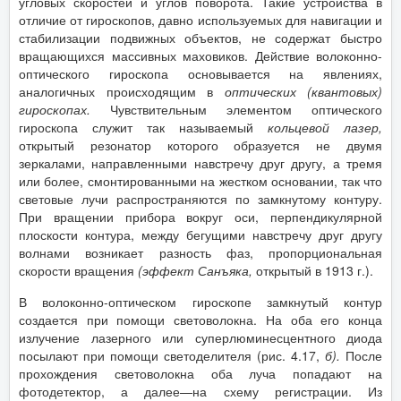
угловых скоростей и углов поворота. Такие устройства в
отличие от гироскопов, давно используемых для навигации и
стабилизации подвижных объектов, не содержат быстро
вращающихся массивных маховиков. Действие волоконно-
оптического гироскопа основывается на явлениях,
аналогичных происходящим в
оптических (квантовых)
гироскопах.
Чувствительным элементом оптического
гироскопа служит так называемый
кольцевой лазер,
открытый резонатор которого образуется не двумя
зеркалами, направленными навстречу друг другу, а тремя
или более, смонтированными на жестком основании, так что
световые лучи распространяются по замкнутому контуру.
При вращении прибора вокруг оси, перпендикулярной
плоскости контура, между бегущими навстречу друг другу
волнами возникает разность фаз, пропорциональная
скорости вращения
(эффект Санъяка,
открытый в 1913 г.).
В волоконно-оптическом гироскопе замкнутый контур
создается при помощи световолокна. На оба его конца
излучение лазерного или суперлюминесцентного диода
посылают при помощи светоделителя (рис. 4.17,
б).
После
прохождения световолокна оба луча попадают на
фотодетектор, а далее—на схему регистрации. Из