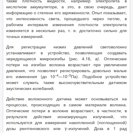
также плотность жидкости, например электролита в
кислотном аккумуляторе, а это, в свою очередь, дает
информацию о степени его заряженности. Опыт показывает,
что интенсивность света, прошедшего через петлю, в
рабочем интервале изменения плотности электролита
изменяется в несколько раз, т. е. достаточно сильно для
точных измерений.
Для регистрации низких давлений световолокно
устанавливают в устройство, позволяющее создавать
чередующиеся микроизгибы (рис. 4.16,
в).
Оптические
потери на изгибах волокна возрастают при увеличении
давления, что позволяет регистрировать довольно малые
–4
–5
его изменения (до 10
—10
Па). Подобное устройство
может служить также высокочувствительным датчиком
акустических колебаний.
Действие волоконного датчика может основываться на
процессах, происходящих в самом материале волокна.
Оптические потери в волокне возрастают, в частности, в
результате действия ионизирующих излучений, что
используется для измерения накопленной (поглощенной)
дозы рентгеновского или γ-излучений. Доза в 1 рад