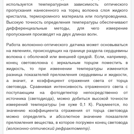
используется температурная зависимость оптического
пропускания нанесенного на торец волокна слоя жидкого
кристалла, термохромного материала или полупроводника.
Высокую точность определения температуры обеспечивают
дифференциальные методы, для чего измерение
пропускания производят на двух длинах волн.
Работа волоконно-оптического датчика может основываться
на явлениях, происходящих на границе раздела сердцевины
волокна с оболочкой или внешней средой. Если, например,
конец световолокна с зеркальным торцом поместить в
жидкость, то при изменении температуры изменится
разница показателей преломления сердцевины и жидкости,
а значит, и коэффициент отражения света от торца
световода. Сравнивая интенсивность отраженного света с
поступающим на фотодетектор непосредственно от
источника (светодиода), можно добиться высокой точности
измерений температуры (не хуже 0,1 К). Разумеется, по
значению коэффициента отражения от торца световода
можно определять и абсолютное значение показателя
преломления вещества, в которое погружен конец световода
(волоконно-оптический рефрактометр).