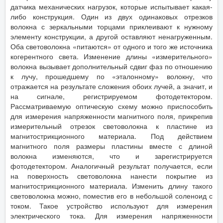
датчика механических нагрузок, которые испытывает какая-
либо конструкция. Один из двух одинаковых отрезков
волокна с зеркальными торцами приклеивают к нужному
элементу конструкции, а другой оставляют ненагруженным.
Оба световолокна «питаются» от одного и того же источника
когерентного света. Изменение длины «измерительного»
волокна вызывает дополнительный сдвиг фаз по отношению
к лучу, прошедшему по «эталонному» волокну, что
отражается на результате сложения обоих лучей, а значит, и
на сигнале, регистрируемом фотодетектором.
Рассматриваемую оптическую схему можно приспособить
для измерения напряженности магнитного поля, прикрепив
измерительный отрезок световолокна к пластине из
магнитострикционного материала. Под действием
магнитного поля размеры пластины вместе с длиной
волокна изменяются, что и зарегистрируется
фотодетектором. Аналогичный результат получается, если
на поверхность световолокна нанести покрытие из
магнитострикционного материала. Изменить длину такого
световолокна можно, поместив его в небольшой соленоид с
током. Такое устройство используют для измерения
электрического тока. Для измерения напряженности