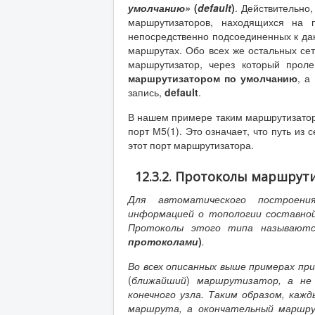
умолчанию»
(
default
)
. Действительно
маршрутизаторов, находящихся на п
непосредственно подсоединенных к да
маршрутах. Обо всех же остальных се
маршрутизатор, через который проле
маршрутизатором по умолчанию
, а
запись,
default
.
В нашем примере таким маршрутизаторо
порт М5(1). Это означает, что путь из
этот порт маршрутизатора.
12.3.2. Протоколы маршрут
Для автоматического построен
информацией о топологии составно
Протоколы этого типа называют
протоколами
)
.
Во всех описанных выше примерах пр
(
ближайший
)
маршрутизатор, а не 
конечного узла. Таким образом, ка
маршрута, а окончательный маршр