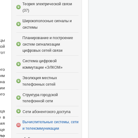
Теория электрической связи
(37)
Широкополосные сигналы и
системы
Планирование и построение
ицы
систем сигнализации
вой
цифровых сетей связи
тот
Система цифровой
коммутации «ЭЛКОМ»
его
шим
Эволюция местных
 на
телефонных сетей
ции
ого
Структура городской
телефонной сети
ица
Сети абонентского доступа
е в
емя
Вычислительные системы, сети
ице
и телекоммуникации
по