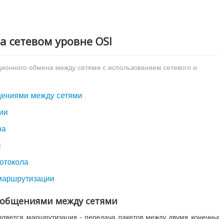
а сетевом уровне OSI
ионного обмена между сетями с использованием сетевого и
щениями между сетями
ии
ра
в
ротокола
 маршрутизации
сообщениями между сетями
вляется маршрутизация - передача пакетов между двумя конечн