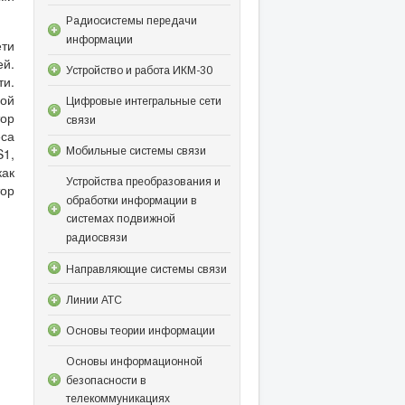
Радиосистемы передачи
информации
ети
й.
Устройство и работа ИКМ-30
ти.
вой
Цифровые интегральные сети
тор
связи
еса
Мобильные системы связи
S1,
как
Устройства преобразования и
тор
обработки информации в
системах подвижной
радиосвязи
Направляющие системы связи
Линии АТС
Основы теории информации
Основы информационной
безопасности в
телекоммуникациях