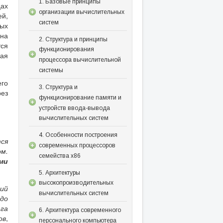
1. Базовые принципы
цах
организации вычислительных
й,
систем
вых
 на
2. Структура и принципы
тся
функционирования
бая
процессора вычислительной
системы
его
3. Структура и
рез
функционирование памяти и
устройств ввода-вывода
вычислительных систем
4. Особенности построения
ся
современных процессоров
м.
семейства x86
ми
5. Архитектуры
высокопроизводительных
щий
вычислительных систем
до
га
6. Архитектура современного
ов
,
персонального компьютера