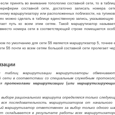
, если принять во внимание топологию составной сети, то в табли
ериферии составной сети, достаточно записать номера сете
нному маршрутизатору или расположенных поблизости, на тупико
тях можно сделать в таблице единственную запись, указывающую
гает путь ко всем этим сетям. Такой маршрутизатор называе
 вместо номера сети в соответствующей строке помещается осо
м по умолчанию для сети S5 является маршрутизатор 5, точнее 
 сети S5 почти ко всем сетям большой составной сети пролегает че
изации
ия таблиц маршрутизации маршрутизаторы обменивают
й сети в соответствии со специальным служебным протоколо
ся
протоколами маршрутизации
(
или маршрутизирующи
и выборе рационального маршрута определялся только следую
вся последовательность маршрутизаторов от начального 
ждый маршрутизатор ответственен за выбор только одного ша
ут складывается в результате работы всех маршрутизатор