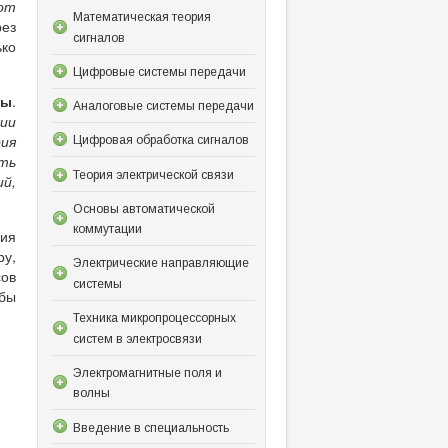
от
Математическая теория
рез
сигналов
ько
Цифровые системы передачи
лы
.
Аналоговые системы передачи
ии
ия
Цифровая обработка сигналов
ть
Теория электрической связи
й,
Основы автоматической
коммутации
ния
ру,
Электрические направляющие
сов
системы
 бы
Техника микропроцессорных
систем в электросвязи
Электромагнитные поля и
волны
Введение в специальность