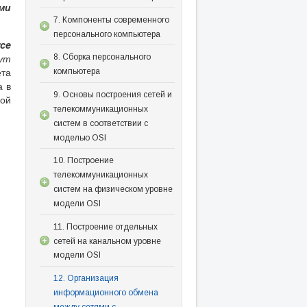
ми
7. Компоненты современного
персонального компьютера
ce
рут
8. Сборка персонального
ета
компьютера
а в
9. Основы построения сетей и
ой
телекоммуникационных
систем в соответствии с
моделью OSI
10. Построение
телекоммуникационных
систем на физическом уровне
модели OSI
11. Построение отдельных
сетей на канальном уровне
модели OSI
12. Организация
информационного обмена
между сетями с