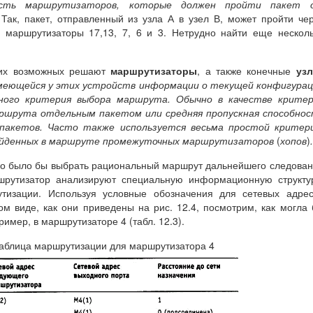
сть маршрутизаторов, которые должен пройти пакет 
Так, пакет, отправленный из узла А в узел В, может пройти че
и маршрутизаторы 17,13, 7, 6 и 3. Нетрудно найти еще нескол
ких возможных решают
маршрутизаторы
, а также конечные
уз
меющейся у этих устройств информации о текущей конфигурац
нного критерия выбора маршрута. Обычно в качестве критер
ршрута отдельным пакетом или средняя пропускная способнос
пакетов. Часто также используется весьма простой критери
ойденных в маршруте промежуточных маршрутизаторов
(
хопов
)
.
но было бы выбрать рациональный маршрут дальнейшего следова
шрутизатор анализируют специальную информационную структу
утизации. Используя условные обозначения для сетевых адре
м виде, как они приведены на рис. 12.4, посмотрим, как могла
имер, в маршрутизаторе 4 (табл. 12.3).
аблица маршрутизации для маршрутизатора 4