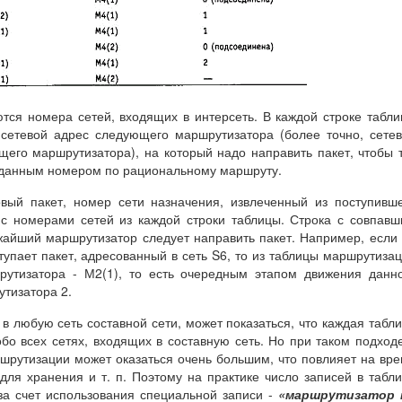
тся номера сетей, входящих в интерсеть. В каждой строке табл
 сетевой адрес следующего маршрутизатора (более точно, сете
его маршрутизатора), на который надо направить пакет, чтобы 
с данным номером по рациональному маршруту.
овый пакет, номер сети назначения, извлеченный из поступивш
 с номерами сетей из каждой строки таблицы. Строка с совпав
жайший маршрутизатор следует направить пакет. Например, если
тупает пакет, адресованный в сеть S6, то из таблицы маршрутиза
рутизатора - М2(1), то есть очередным этапом движения данн
утизатора 2.
в любую сеть составной сети, может показаться, что каждая табл
о всех сетях, входящих в составную сеть. Но при таком подход
шрутизации может оказаться очень большим, что повлияет на вр
для хранения и т. п. Поэтому на практике число записей в табл
а счет использования специальной записи -
«маршрутизатор 