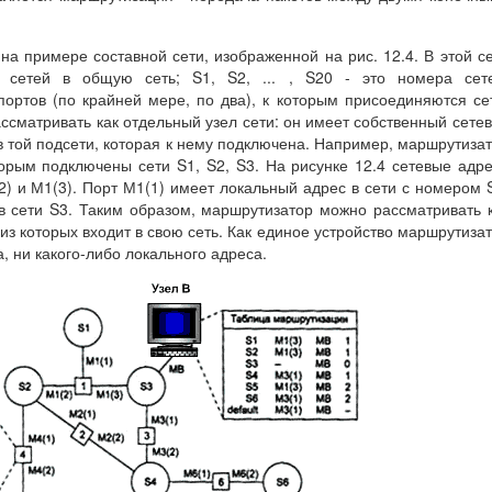
 примере составной сети, изображенной на рис. 12.4. В этой с
 сетей в общую сеть; S1, S2, ... , S20 - это номера сете
ортов (по крайней мере, по два), к которым присоединяются се
сматривать как отдельный узел сети: он имеет собственный сете
в той подсети, которая к нему подключена. Например, маршрутиза
орым подключены сети S1, S2, S3. На рисунке 12.4 сетевые адр
(2) и М1(3). Порт М1(1) имеет локальный адрес в сети с номером 
- в сети S3. Таким образом, маршрутизатор можно рассматривать 
 из которых входит в свою сеть. Как единое устройство маршрутиза
, ни какого-либо локального адреса.