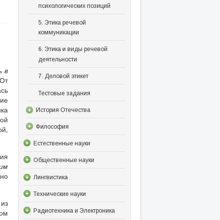
психологических позиций
5. Этика речевой
коммуникации
6. Этика и виды речевой
деятельности
ь в
7. Деловой этикет
 От
ась
Тестовые задания
кие
ика
История Отечества
ной
Философия
й,
Естественные науки
ция
Общественные науки
им
ьно
Лингвистика
Технические науки
 из
Радиотехника и Электроника
том