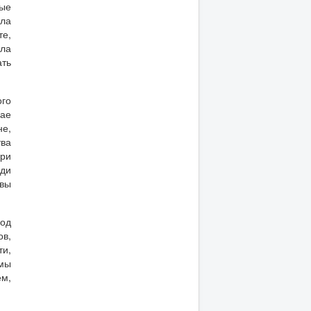
ые
ила
те,
ла
ать
ого
чае
не,
тва
При
юди
 вы
иод
ов,
ти,
рмы
ем,