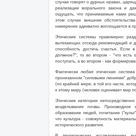
случае говорят о дурных нравах, царя
реализации морального закона и да
ощущать, что принимаемые нами реш
этом случае внешние обстоятельств
намерение адекватно воплощается в пр
Этические системы правомерно разд
вытекающих отсюда рекомендаций и до
способность достичь счастья. Если 
должное?", то во втором - "что есть 
поступать, а во втором - как формирова
Фактически любая этическая система
пронизанном "силовыми линиями" добр
(по крайней мере, в той его части, ко
к этому миру (человек оценивает мир по
Этические категории непосредственно 
возделывание почвы. Производное зн
образование людей, почитание ("культ
что культура - совокупность материал
исторического развития.
В теоретических исследованиях к