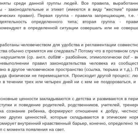
риняты среди данной группы людей. Все правила, выработанн
ы - законодательные и этикет (имеются в виду "жесткие" прав
тических правил). Первая группа - правила запрещающие, т.е. 
еятельность определенного типа; вторая группа - прави
екомендуют в определенной ситуации совершать или не соверш
работаны человечеством для удобства и регламентации совместн
тва обычно стремятся им следовать? Потому что в противном слу
 нарушителя (ср. англ.
outlaw
- разбойник, этимологически
out
- в
невыполнении правил законодательства человека из сообщес
о в другое человеческое пространство (ссылка, тюрьма и т.д.). 
куда физически не перемещается. Происходит другой процесс: л
е в течении трех или четырех дней ни с кем не поздороваться, и
сновные ценности закладываются с детства и развиваются в пер
тупки и поведение родителей, родственников, учителей, тренер
на сознание ребенка, формируют отношение к добру, честнос
тию других ценностей, которые складываются в этические но
ормирует внутренний нравственный барьер, конечно, определено т
ел с момента появления на свет.