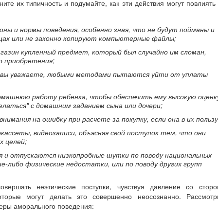
ите их типичность и подумайте, как эти действия могут повлиять
ны и нормы поведения, особенно зная, что не будут пойманы и
лицах или не законно копируют компьютерные файлы;
агазин купленный предмет, который был случайно им сломан,
о приобретения;
х вы уважаете, любыми методами пытаются уйти от уплаты
машнюю работу ребенка, чтобы обеспечить ему высокую оценк
елаться" с домашним заданием сына или дочери;
имания на ошибку при расчете за покупку, если она в их пользу
кассеты, видеозаписи, объясняя свой поступок тем, что они
х целей;
 и отпускаются низкопробные шутки по поводу национальных
е-либо физические недостатки, или по поводу других групп
вершать неэтические поступки, чувствуя давление со сторо
оторые могут делать это совершенно неосознанно. Рассмотр
еры аморального поведения: