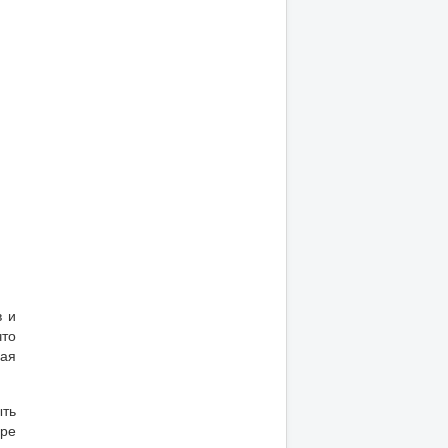
в и
что
рая
ть
ере