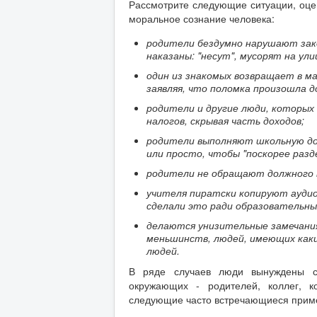
Рассмотрите следующие ситуации, оцен
моральное сознание человека:
родители бездумно нарушают зако
наказаны: "несут", мусорят на у
один из знакомых возвращает в м
заявляя, что поломка произошла д
родители и другие люди, которы
налогов, скрывая часть доходов;
родители выполняют школьную до
или просто, чтобы "поскорее разд
родители не обращают должного вн
учителя пиратски копируют аудио
сделали это ради образовательны
делаются унизительные замечания
меньшинств, людей, имеющих каки
людей.
В ряде случаев люди вынуждены со
окружающих - родителей, коллег, к
следующие часто встречающиеся прим