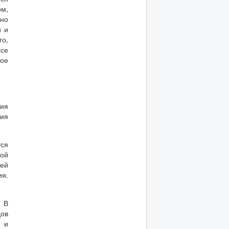
м,
вно
и и
го,
се
ное
ния
ния
тся
вой
ией
ия.
. В
дов
о и