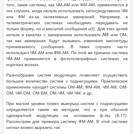
того, такие системы, как ЧМ-АМ или ФМ-АМ, применяются в
тех случаях, когда нельзя использовать непосредственно ЧМ
или ФМ из-за селективных замираний. Например, в
телеметрических системах необходимо передавать не
только форму, но и масштаб сообщения
u
(
t
).
Для этих целей
нельзя в каналах с замиранием использовать AM или ОМ,
так как замирания будут вызывать изменеия амплитуды
принимаемого сообщения. В таких случаях часто
используют ЧМ-АМ или ФМ-АМ. По этой же причине система
ЧМ-АМ применяется в фототелеграфных системах на
коротких волнах.
Разнообразие систем модуляции позволяет осуществить
большое количество систем с поднесущими. Практическое
применение находят системы ОМ-AM, ФМ-АМ, ЧМ-АМ, ОМ-
ОМ, ЧМ-ОМ, ОМ-БМ, ОМ-ЧМ, ЧМ-ЧМ .и др.
При малом уровне помех выигрыш систем с поднесущими
определяется таким же методом, что и при обычной
однократной модуляции на основании ф-лы (9.17).
Рассмотрим для примера систему ФМ-АМ. В этой системе
сигнал можно выразить так: