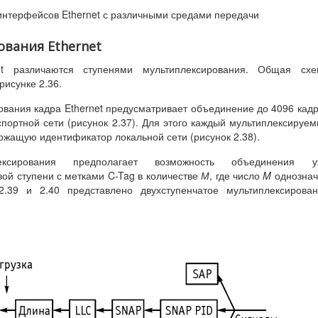
 интерфейсов Ethernet с различными средами передачи
ования Ethernet
et различаются ступенями мультиплексирования. Общая схе
рисунке 2.36.
вания кадра Ethernet предусматривает объединение до 4096 кад
спортной сети (рисунок 2.37). Для этого каждый мультиплексируе
ержащую идентификатор локальной сети (рисунок 2.38).
лексирования предполагает возможность объединения у
вой ступени с метками C-Tag в количестве
М
, где число
M
однознач
2.39 и 2.40 представлено двухступенчатое мультиплексирова