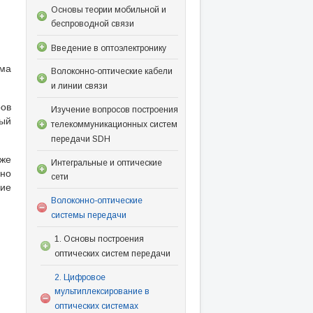
Основы теории мобильной и
беспроводной связи
Введение в оптоэлектронику
ма
Волоконно-оптические кабели
и линии связи
ров
Изучение вопросов построения
мый
телекоммуникационных систем
передачи SDH
же
Интегральные и оптические
но
сети
ние
Волоконно-оптические
системы передачи
1. Основы построения
оптических систем передачи
2. Цифровое
мультиплексирование в
оптических системах