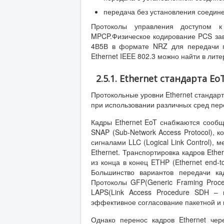
передача без установления соедине
Протоколы управления доступом
MPCP.Физическое кодирование PCS зав
4В5В в формате NRZ для передачи п
Ethernet IEEE 802.3 можно найти в литер
2.5.1. Ethernet стандарта E
Протокольные уровни Ethernet стандар
при использовании различных сред пере
Кадры Ethernet EoT снабжаются сообщ
SNAP (Sub-Network Access Protocol), 
сигналами LLC (Logical Link Control),
Ethernet. Транспортировка кадров Eth
из конца в конец ETHP (Ethernet end-
Большинство вариантов передачи ка
Протоколы GFP(Generic Framing Proc
LAPS(Link Access Procedure SDH – 
эффективное согласование пакетной и 
Однако перенос кадров Ethernet че