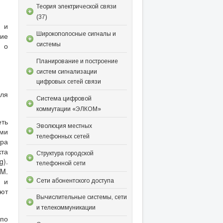
Теория электрической связи
(37)
 и
Широкополосные сигналы и
ние
системы
 о
Планирование и построение
систем сигнализации
цифровых сетей связи
оля
Система цифровой
коммутации «ЭЛКОМ»
еть
Эволюция местных
ими
телефонных сетей
дра
кта
Структура городской
g).
телефонной сети
M.
) и
Сети абонентского доступа
ют
Вычислительные системы, сети
и телекоммуникации
 по