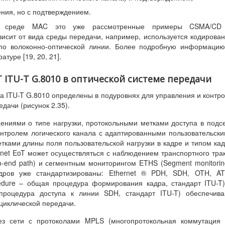
ния, но с подтверждением.
 к среде MAC это уже рассмотренные примеры CSMA/CD
исит от вида среды передачи, например, используется кодирова
о волоконно-оптической линии. Более подробную информацию
атуре [19, 20, 21].
oT ITU-T G.8010 в оптической системе передачи
та ITU-T G.8010 определены в подуровнях для управления и контр
дачи (рисунок 2.35).
ениями о типе нагрузки, протокольными метками доступа в подс
контролем логического канала с адаптированными пользовательск
 метками длины поля пользовательской нагрузки в кадре и типом ка
ernet EoT может осуществляться с наблюдением транспортного тра
to-end path) и сегментным мониторингом ETHS (Segment monitorin
дров уже стандартизированы: Ethernet ® PDH, SDH, OTH, AT
edure – общая процедура формирования кадра, стандарт ITU-T
процедура доступа к линии SDH, стандарт ITU-T) обеспечива
циклической передачи.
рез сети с протоколами MPLS (многопротокольная коммутация