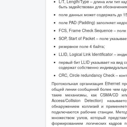
L/T, Length/Type – длина или тип к
быть задействован для обозначения
поле данных может содержать до 15
поле PAD (Padding) заполняет недо
FCS, Frame Check Sequence – поле
SOP, Start of Packet – поле указыв
резервное поле 4 байта;
LLID, Logical Link Identificator – 
первый бит LLID указывает на вид с
содержат собственно индивидуальн
CRC, Circle redundancy Check – ко
Протокольная организация Ethernet пр
общей линии сообщений более чем одно
такие механизмы, как CSMA/CD или
Access/Collision Detection) назыв
обнаружением коллизий и применяет
подключаются рабочие станции. Метод 
множеством узлов, который представ
формированием логических кадров п