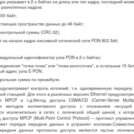
адра указывает в 2-х байтах на длину или тип кадра, последний мож
 разнотипных кадров;
00 байт;
стающее пространство данных до 46 байт;
 контрольной суммы (CRC-32);
ает на начало кадра пассивной оптической сети PON 802.3ah;
индивидуальный идентификатор узла PON в 2-х байтах;
оединения "точка-точка" или "точка-многоточка", а остальные 15 би
ый адрес узла E-PON;
нтрольная сумма по преамбуле.
едусматривает контроль коллизий, т.е. одновременную передачу
й станцией. Для этого в различных версиях Ethernet предусмотр
 MPCP и т.д.Метод доступа CSMA/CD (Carrier-Sense Multipl
ается методом коллективного доступа с опознанием несущей
ся исключительно в сетях с логической общей шиной, к кото
доступа MPCP (Multi-Point Control Protocol) – протокол управле
ляет порядок передачи данных и устраняет коллизии.Совместн
ередачи данных протоколы доступа являются частью логическ