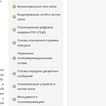
ет
Мультисервисные сети связи
Моделирование сетей и систем
связи
Плезиохронная цифровая
иерархия PDH (ПЦИ)
Основы асинхронного режима
передачи
т
Управление
телекоммуникационными
сетями
 по
Основы передачи дискретных
ены
сообщений
y-
 и
Электропитание устройств и
рой
систем связи
ния
Менеджмент в
о с
телекоммуникациях
ой