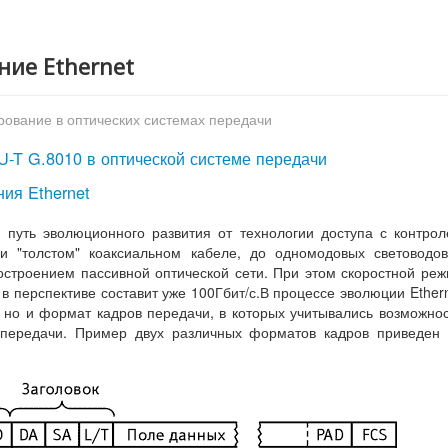
ние Ethernet
рование в оптических системах передачи
ITU-T G.8010 в оптической системе передачи
ия Ethernet
 путь эволюционного развития от технологии доступа с контро
ли "толстом" коаксиальном кабеле, до одномодовых световодо
остроением пассивной оптической сети. При этом скоростной ре
а в перспективе составит уже 100Гбит/с.В процессе эволюции Ether
 но и формат кадров передачи, в которых учитывались возможно
 передачи. Пример двух различных форматов кадров приведен