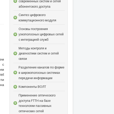
современных систем и сетей
абонентского доступа
Синтез цифрового
коммутационного модуля
Основы построения
узкополосных цифровых сетей
с интеграцией служб
Методы контроля и
диагностики систем и сетей
лем
связи
в с
Разделение каналов по форме
жим
в широкополосных системах
net
передачи информации
сти
 на
Компоненты ВОЛТ
Применение оптического
доступа FTTH на базе
технологии пассивных
оптических сетей