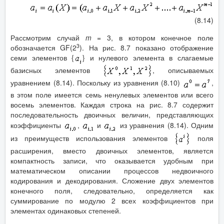
(8.14)
Рассмотрим случай
m
= 3, в котором конечное поле
3
обозначается GF(2
). На рис. 8.7 показано отображение
семи элементов {
} и нулевого элемента в слагаемые
базисных элементов
, описываемых
уравнением (8.14). Поскольку из уравнения (8.10)
,
в этом поле имеется семь ненулевых элементов или всего
восемь элементов. Каждая строка на рис. 8.7 содержит
последовательность двоичных величин, представляющих
коэффициенты
,
и
из уравнения (8.14). Одним
из преимуществ использования элементов
поля
расширения, вместо двоичных элементов, является
компактность записи, что оказывается удобным при
математическом описании процессов недвоичного
кодирования и декодирования. Сложение двух элементов
конечного поля, следовательно, определяется как
суммирование по модулю 2 всех коэффициентов при
элементах одинаковых степеней.