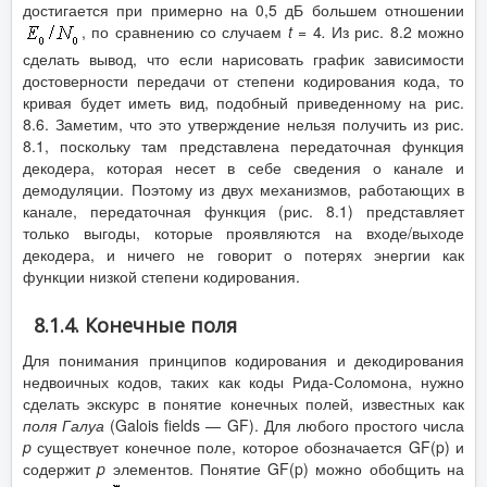
достигается при примерно на 0,5 дБ большем отношении
, по сравнению со случаем
t
= 4
.
Из рис. 8.2 можно
сделать вывод, что если нарисовать график зависимости
достоверности передачи от степени кодирования кода, то
кривая будет иметь вид, подобный приведенному на рис.
8.6. Заметим, что это утверждение нельзя получить из рис.
8.1, поскольку там представлена передаточная функция
декодера, которая несет в себе сведения о канале и
демодуляции. Поэтому из двух механизмов, работающих в
канале, передаточная функция (рис. 8.1) представляет
только выгоды, которые проявляются на входе/выходе
декодера, и ничего не говорит о потерях энергии как
функции низкой степени кодирования.
8.1.4. Конечные поля
Для понимания принципов кодирования и декодирования
недвоичных кодов, таких как коды Рида-Соломона, нужно
сделать экскурс в понятие конечных полей, известных как
поля Галуа
(Galois fields — GF). Для любого простого числа
p
существует конечное поле, которое обозначается GF(p) и
содержит
p
элементов. Понятие GF(p) можно обобщить на