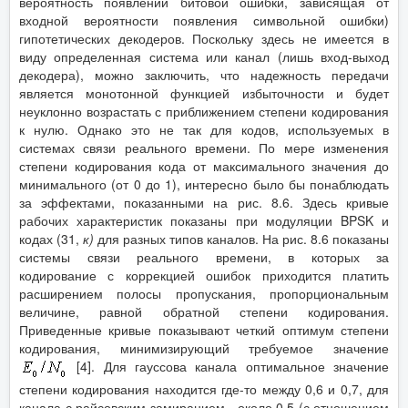
вероятность появлений битовой ошибки, зависящая от
входной вероятности появления символьной ошибки)
гипотетических декодеров. Поскольку здесь не имеется в
виду определенная система или канал (лишь вход-выход
декодера), можно заключить, что надежность передачи
является монотонной функцией избыточности и будет
неуклонно возрастать с приближением степени кодирования
к нулю. Однако это не так для кодов, используемых в
системах связи реального времени. По мере изменения
степени кодирования кода от максимального значения до
минимального (от 0 до 1), интересно было бы понаблюдать
за эффектами, показанными на рис. 8.6. Здесь кривые
рабочих характеристик показаны при модуляции BPSK и
кодах (31,
к)
для разных типов каналов. На рис. 8.6 показаны
системы связи реального времени, в которых за
кодирование с коррекцией ошибок приходится платить
расширением полосы пропускания, пропорциональным
величине, равной обратной степени кодирования.
Приведенные кривые показывают четкий оптимум степени
кодирования, минимизирующий требуемое значение
[4]. Для гауссова канала оптимальное значение
степени кодирования находится где-то между 0,6 и 0,7, для
канала с райсовским замиранием - около 0,5 (с отношением