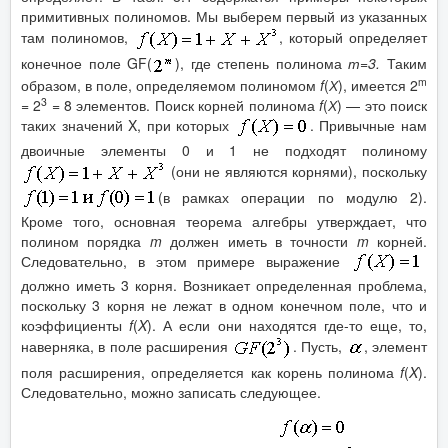
примитивных полиномов. Мы выберем первый из указанных
там полиномов,
, который определяет
конечное поле GF(
), где степень полинома
т=3.
Таким
m
образом, в поле, определяемом полиномом
f
(
Х
), имеется 2
3
= 2
= 8 элементов. Поиск корней полинома
f
(
Х
) — это поиск
таких значений X, при которых
. Привычные нам
двоичные элементы 0 и 1 не подходят полиному
(они не являются корнями), поскольку
(в рамках операции по модулю 2).
Кроме того, основная теорема алгебры утверждает, что
полином порядка
m
должен иметь в точности
m
корней.
Следовательно, в этом примере выражение
должно иметь 3 корня. Возникает определенная проблема,
поскольку 3 корня не лежат в одном конечном поле, что и
коэффициенты
f
(
X
). А если они находятся где-то еще, то,
наверняка, в поле расширения
. Пусть,
, элемент
поля расширения, определяется как корень полинома
f
(
X
).
Следовательно, можно записать следующее.