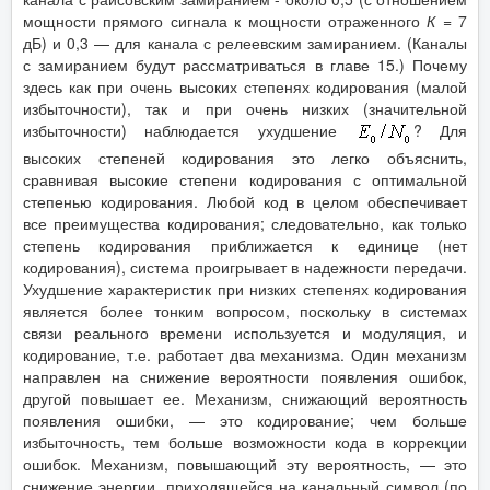
мощности прямого сигнала к мощности отраженного
К
= 7
дБ) и 0,3 — для канала с релеевским замиранием. (Каналы
с замиранием будут рассматриваться в главе 15.) Почему
здесь как при очень высоких степенях кодирования (малой
избыточности), так и при очень низких (значительной
избыточности) наблюдается ухудшение
? Для
высоких степеней кодирования это легко объяснить,
сравнивая высокие степени кодирования с оптимальной
степенью кодирования. Любой код в целом обеспечивает
все преимущества кодирования; следовательно, как только
степень кодирования приближается к единице (нет
кодирования), система проигрывает в надежности передачи.
Ухудшение характеристик при низких степенях кодирования
является более тонким вопросом, поскольку в системах
связи реального времени используется и модуляция, и
кодирование, т.е. работает два механизма. Один механизм
направлен на снижение вероятности появления ошибок,
другой повышает ее. Механизм, снижающий вероятность
появления ошибки, — это кодирование; чем больше
избыточность, тем больше возможности кода в коррекции
ошибок. Механизм, повышающий эту вероятность, — это
снижение энергии, приходящейся на канальный символ (по