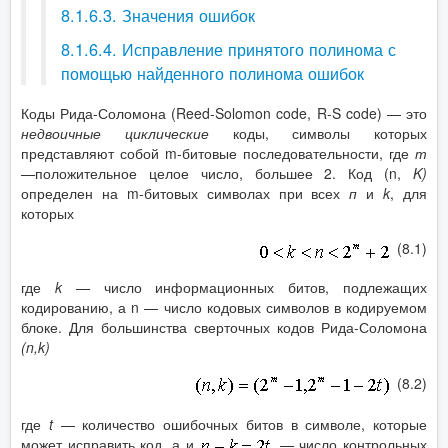
8.1.6.3. Значения ошибок
8.1.6.4. Исправление принятого полинома с
помощью найденного полинома ошибок
Коды Рида-Соломона (Reed-Solomon code, R-S code) — это
недвоичные циклические
коды, символы которых
представляют собой m-битовые последовательности, где
т
—
положительное целое число, большее 2. Код (n,
K
)
определен на m-битовых символах при всех
п
и
k
, для
которых
(8.1)
где
k
—
число информационных битов, подлежащих
кодированию, а n — число кодовых символов в кодируемом
блоке. Для большинства сверточных кодов Рида-Соломона
(
n
,
k
)
(8.2)
где
t
— количество ошибочных битов в символе, которые
может исправить код, а и
—
число контрольных