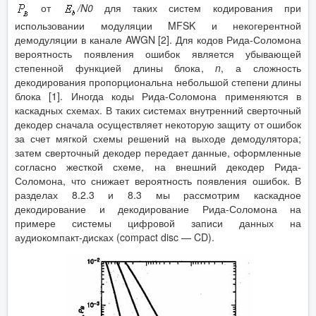
от
/
N
0
для таких систем кодирования при
использовании модуляции MFSK и некогерентной
демодуляции в канале AWGN [2]. Для кодов Рида-Соломона
вероятность появления ошибок является убывающей
степенной функцией длины блока,
n
, а сложность
декодирования пропорциональна небольшой степени длины
блока [1]. Иногда коды Рида-Соломона применяются в
каскадных схемах. В таких системах внутренний сверточный
декодер сначала осуществляет некоторую защиту от ошибок
за счет мягкой схемы решений на выходе демодулятора;
затем сверточный декодер передает данные, оформленные
согласно жесткой схеме, на внешний декодер Рида-
Соломона, что снижает вероятность появления ошибок. В
разделах 8.2.3 и 8.3 мы рассмотрим каскадное
декодирование и декодирование Рида-Соломона на
примере системы цифровой записи данных на
аудиокомпакт-дисках (compact disc — CD).