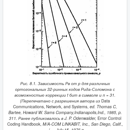
Рис. 8.1. Зависимость Рв от р для различных
ортогональных 32-ринных кодов Рида-Соломона с
возможностью коррекции
t
бит в символе и п = 31.
(Перепечатано с разрешения автора из
Data
Communications, Network, and Systems,
ed
.
Thomas C,
Bartee, Howard W. Sams Company,Indianapolis,Ind., 1985, p.
311.
Ранее
публиковалось
в
J. P. Odenwalder,
Error Control
Coding Handbook,
M/A-COM LINKABIT, Inc., San Diego, Calif.,
. ./ - .
July,15
,
1976,p.