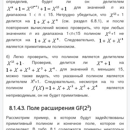
определив, будет ли он делителем
для значений
п
из
диапазона 1 < n < 15. Нетрудно убедиться, что
+ 1
делится на
(см. раздел 6.8.1), и после
повторения вычислений можно проверить, что при любых
значениях
п
из диапазона 1<n
<
15 полином
+1 не
делится на
. Следовательно,
является примитивным полиномом.
б) Легко проверить, что полином является делителем
. Проверив, делится ли
на
, для значений
n
, меньших 15,
можно также видеть, что указанный полином является
s
делителем
X
+
1. Следовательно, несмотря на то что
полином
является
неприводимым, он не будет примитивным.
3
8.1.4.3. Поле расширения GF(2
)
Рассмотрим пример, в котором будут задействованы
примитивный полином и конечное поле, которое он
определяет. В табл. 8.1 содержатся примеры некоторых