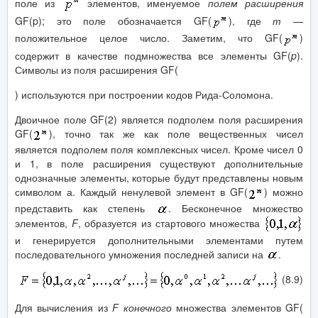
поле из
элементов, именуемое
полем расширения
GF(p); это поле обозначается GF(
), где
т
—
положительное целое число. Заметим, что GF(
)
содержит в качестве подмножества все элементы GF(
p
).
Символы из поля расширения GF(
) используются при построении кодов Рида-Соломона.
Двоичное поле GF(2) является подполем поля расширения
GF(
), точно так же как поле вещественных чисел
является подполем поля комплексных чисел. Кроме чисел 0
и 1, в поле расширения существуют дополнительные
однозначные элементы, которые будут представлены новым
символом а. Каждый ненулевой элемент в GF(
) можно
представить как степень
. Бесконечное множество
элементов,
F
, образуется из стартового множества
и генерируется дополнительными элементами путем
последовательного умножения последней записи на
.
(8.9)
Для вычисления из
F
конечного
множества элементов GF(