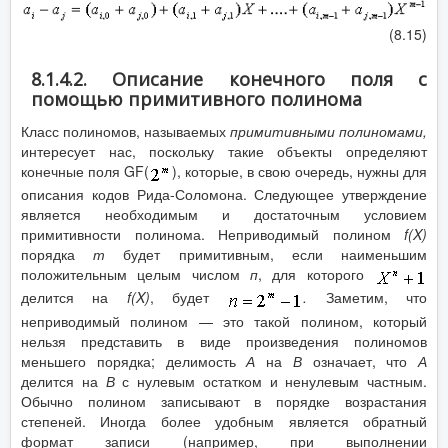
(8.15)
8.1.4.2. Описание конечного поля с
помощью примитивного полинома
Класс полиномов, называемых
примитивными полиномами,
интересует нас, поскольку такие объекты определяют
конечные поля GF(
), которые, в свою очередь, нужны для
описания кодов Рида-Соломона. Следующее утверждение
является необходимым и достаточным условием
примитивности полинома. Неприводимый полином
f
(
X
)
порядка
т
будет примитивным, если наименьшим
положительным целым числом
п
, для которого
делится на
f
(
X
)
, будет
.
Заметим, что
неприводимый полином — это такой полином, который
нельзя представить в виде произведения полиномов
меньшего порядка; делимость
А
на
В
означает, что
А
делится на
В
с нулевым остатком и ненулевым частным.
Обычно полином записывают в порядке возрастания
степеней. Иногда более удобным является обратный
формат записи (например, при выполнении