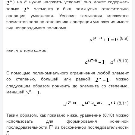
) на
F
нужно наложить условия: оно может содержать
только
элемента и быть замкнутым относительно
операции умножения. Условие замыкания множества
элементов поля по отношению к операции умножения имеет
вид неприводимого полинома.
(8.9)
или, что тоже самое,
(8.10)
С помощью полиномиального ограничения любой элемент
со степенью, большей или равной
, можно
следующим образом понизить до элемента со степенью,
меньшей
.
(8.11)
Таким образом, как показано ниже, уравнение (8.10) можно
использовать для формирования конечной
последовательности F* из бесконечной последовательности
F
.