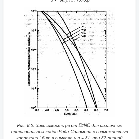
Рис. 8.2. Зависимость рв от
Et
/
NQ
для различных
ортогональных кодов Рида-Соломона с возможностью
коррекции
t
бит в символе и п
=
31, при 32-ринной