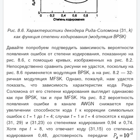
Рис. 8.6. Характеристики декодера Рида-Соломона
(31,
k
)
как функция степени кодирования (модуляция
BPSK
)
Давайте попробуем подтвердить зависимость вероятности
появления ошибок от степени кодирования, показанную на
рис. 8.6, с помощью кривых, изображенных на рис. 8.2.
Непосредственно сравнить рисунки не удастся, поскольку на
рис. 8.6 применяется модуляция BPSK, а на рис. 8.2 — 32-
ричная модуляция MFSK. Однако, пожалуй, нам удастся
показать, что зависимость характеристик кода Рида-
Соломона от его степени кодирования выглядит одинаково
как при BPSK, так и при MFSK. На рис. 8.2 вероятность
появления ошибки в канале AWGN снижается при
увеличении способности кода
t
к коррекции символьных
ошибок с
t
= 1 до
t
= 4; случаи
t
= 1 и
t
= 4 относятся к кодам
(31, 29) и (31,23) со степенями кодирования 0,94 и 0,74.
Хотя при
t
= 8, что отвечает коду (31,15) со степенью
кодирования 0,48, достоверность передачи