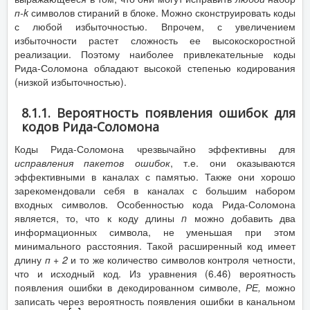
п-
k
символов стираний в блоке. Можно сконструировать коды
с любой избыточностью. Впрочем, с увеличением
избыточности растет сложность ее высокоскоростной
реализации. Поэтому наиболее привлекательные коды
Рида-Соломона обладают высокой степенью кодирования
(низкой избыточностью).
8.1.1. Вероятность появления ошибок для
кодов Рида-Соломона
Коды Рида-Соломона чрезвычайно эффективны для
исправления пакетов ошибок
, т.е. они оказываются
эффективными в каналах с памятью. Также они хорошо
зарекомендовали себя в каналах с большим набором
входных символов. Особенностью кода Рида-Соломона
является, то, что к коду длины
n
можно добавить два
информационных символа, не уменьшая при этом
минимального расстояния. Такой расширенный код имеет
длину
п + 2
и то же количество символов контроля четности,
что и исходный код. Из уравнения (6.46) вероятность
появления ошибки в декодированном символе,
РЕ,
можно
записать через вероятность появления ошибки в канальном