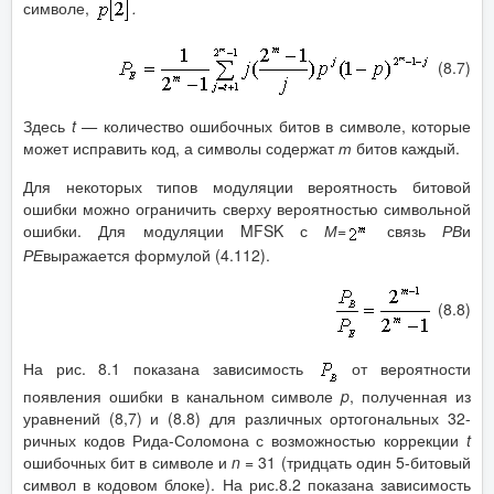
символе,
.
(8.7)
Здесь
t
—
количество ошибочных битов в символе, которые
может исправить код, а символы содержат
т
битов каждый.
Для некоторых типов модуляции вероятность битовой
ошибки можно ограничить сверху вероятностью символьной
ошибки. Для модуляции MFSK с
М=
связь
РВ
и
РЕ
выражается формулой (4.112).
(8.8)
На рис. 8.1 показана зависимость
от вероятности
появления ошибки в канальном символе
p
, полученная из
уравнений (8,7) и (8.8) для различных ортогональных 32-
ричных кодов Рида-Соломона с возможностью коррекции
t
ошибочных бит в символе и
n
= 31 (тридцать один 5-битовый
символ в кодовом блоке). На рис.8.2 показана зависимость