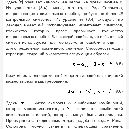
Здесь [
x
] означает наибольшее целое, не превышающее
х
.
Из уравнения (8.4) видно, что коды Рида-Соломона,
исправляющие
t
символьных ошибок, требуют не более 2
t
контрольных символов. Из уравнения (8.4) следует, что
декодер имеет
п-
k
"используемых" избыточных символов,
количество которых вдвое превышает количество
исправляемых ошибок. Для каждой ошибки один избыточный
символ используется для обнаружения ошибки и один —
для определения правильного значения. Способность кода к
коррекции стираний выражается следующим образом.
(8.5)
Возможность одновременной коррекции ошибок и стираний
можно выразить как требование.
(8.6)
Здесь
— число символьных ошибочных комбинаций,
которые можно исправить, а
— количество комбинаций
символьных стираний, которые могут быть исправлены.
Преимущества недвоичных кодов, подобных кодам Рида-
Соломона, можно увидеть в следующем сравнении.