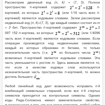
Рассмотрим двоичный код
(п
,
k
)
= (7, 3). Полное
пространство n-кортежей содержит
n
-
кортежей, из которых
(или 1/16 часть всех
n
-
кортежей) являются кодовыми словами. Затем рассмотрим
недвоичный код (
n
,
k
)=(7, 3), где каждый символ состоит из
т
= 3
бит. Пространство
n
-кортежей
содержит
2
097 152
n
-кортежа, из которых
(или 1/4096
часть всех
n
-кортежей) являются кодовыми словами. Если
операции производятся над недвоичными символами,
каждый из которых образован
т
битами, то только
незначительная часть (т.е.
из большого числа
)
возможных
n
-кортежей является кодовыми словами. Эта
часть уменьшается с ростом
т.
Здесь важным является то,
что если в качестве кодовых слов используется
незначительная часть пространства
n
-кортежей, то можно
достичь большего
.
Любой линейный код дает возможность исправить
n
-
k
комбинаций символьных стираний, если все
n
-
k
стертых
символов приходятся на контрольные символы. Однако
коды Рида-Соломона имеют замечательное свойство,
выражающееся в том, что они могут исправить
любой
набор