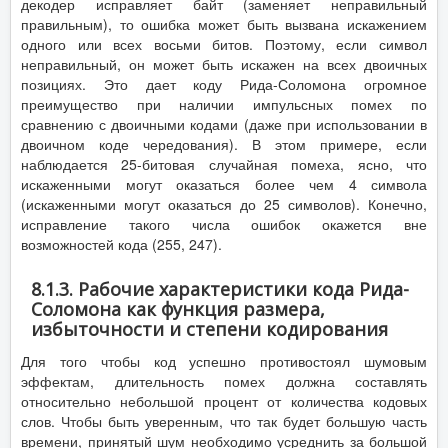
декодер исправляет байт (заменяет неправильный
правильным), то ошибка может быть вызвана искажением
одного или всех восьми битов. Поэтому, если символ
неправильный, он может быть искажен на всех двоичных
позициях. Это дает коду Рида-Соломона огромное
преимущество при наличии импульсных помех по
сравнению с двоичными кодами (даже при использовании в
двоичном коде чередования). В этом примере, если
наблюдается 25-битовая случайная помеха, ясно, что
искаженными могут оказаться более чем 4 символа
(искаженными могут оказаться до 25 символов). Конечно,
исправление такого числа ошибок окажется вне
возможностей кода (255, 247).
8.1.3. Рабочие характеристики кода Рида-
Соломона как функция размера,
избыточности и степени кодирования
Для того чтобы код успешно противостоял шумовым
эффектам, длительность помех должна составлять
относительно небольшой процент от количества кодовых
слов. Чтобы быть уверенным, что так будет большую часть
времени, принятый шум необходимо усреднить за большой