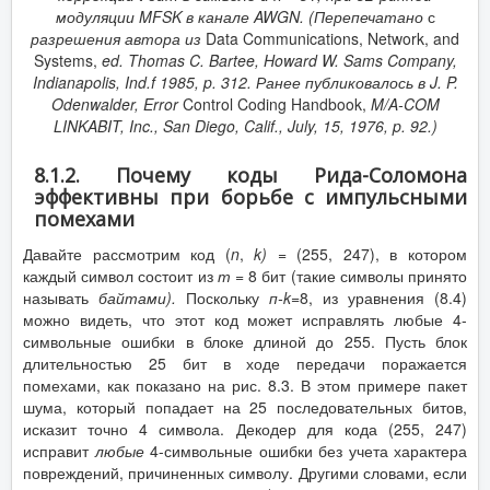
модуляции
MFSK
в канале
AWGN
.
(
Перепечатано
с
разрешения
автора
из
Data Communications, Network, and
Systems,
ed. Thomas C. Bartee, Howard W. Sams Company,
Indianapolis, Ind.f 1985, p. 312.
Ранее
публиковалось
в
J. P.
Odenwalder, Error
Control Coding Handbook,
M/A-COM
LINKABIT, Inc., San Diego, Calif., July, 15, 1976, p. 92.)
8.1.2. Почему коды Рида-Соломона
эффективны при борьбе с импульсными
помехами
Давайте рассмотрим код (
n
,
k
)
= (255, 247), в котором
каждый символ состоит из
т
= 8 бит (такие символы принято
называть
байтами).
Поскольку
п-
k
=8, из уравнения (8.4)
можно видеть, что этот код может исправлять любые 4-
символьные ошибки в блоке длиной до 255. Пусть блок
длительностью 25 бит в ходе передачи поражается
помехами, как показано на рис. 8.3. В этом примере пакет
шума, который попадает на 25 последовательных битов,
исказит точно 4 символа. Декодер для кода (255, 247)
исправит
любые
4-символьные ошибки без учета характера
повреждений, причиненных символу. Другими словами, если