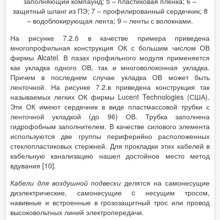
заполняющий компаунд; 5 – пластиковая пленка; 6 –
защитный шланг из ПЭ; 7 – профилированный сердечник; 8
– водоблокирующая лента; 9 – ленты с волокнами.
На рисунке 7.2.б в качестве примера приведена
многопрофильная конструкция ОК с большим числом ОВ
фирмы Alcatel. В пазах профильного модуля применяется
как укладка одного ОВ, так и многоволоконная укладка.
Причем в последнем случае укладка ОВ может быть
ленточной. На рисунке 7.2.в приведена конструкция так
называемых легких ОК фирмы Lucent Technologies (США).
Эти ОК имеют сердечник в виде пластмассовой трубки с
ленточной укладкой (до 96) ОВ. Трубка заполнена
гидрофобным заполнителем. В качестве силового элемента
используются две группы периферийно расположенных
стеклопластиковых стержней. Для прокладки этих кабелей в
кабельную канализацию нашел достойное место метод
вдувания [10].
Кабели для воздушной подвески
делятся на самонесущие
диэлектрические, самонесущие c несущим тросом,
навивные и встроенные в грозозащитный трос или провод
высоковольтных линий электропередачи.