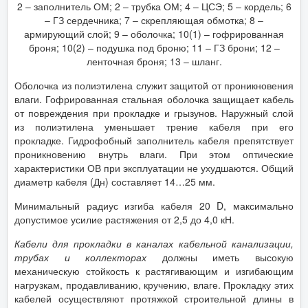
2 – заполнитель ОМ; 2 – трубка ОМ; 4 – ЦСЭ; 5 – кордель; 6
– ГЗ сердечника; 7 – скрепляющая обмотка; 8 –
армирующий слой; 9 – оболочка; 10(1) – гофрированная
броня; 10(2) – подушка под броню; 11 – ГЗ брони; 12 –
ленточная броня; 13 – шланг.
Оболочка из полиэтилена служит защитой от проникновения
влаги. Гофрированная стальная оболочка защищает кабель
от повреждения при прокладке и грызунов. Наружный слой
из полиэтилена уменьшает трение кабеля при его
прокладке. Гидрофобный заполнитель кабеля препятствует
проникновению внутрь влаги. При этом оптические
характеристики ОВ при эксплуатации не ухудшаются. Общий
диаметр кабеля (Дн) составляет 14…25 мм.
Минимальный радиус изгиба кабеля 20 D, максимально
допустимое усилие растяжения от 2,5 до 4,0 кН.
Кабели для прокладки в каналах кабельной канализации,
трубах и коллекторах
должны иметь высокую
механическую стойкость к растягивающим и изгибающим
нагрузкам, продавливанию, кручению, влаге. Прокладку этих
кабелей осуществляют протяжкой строительной длины в