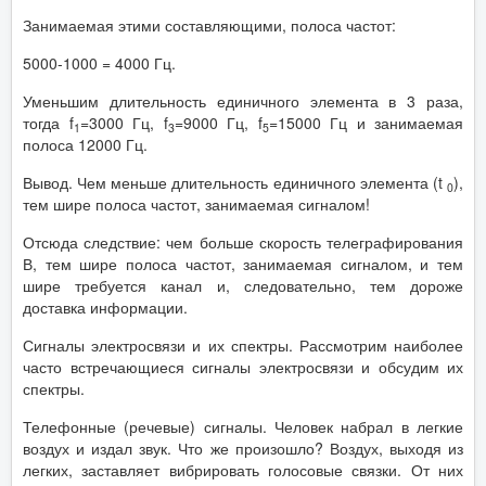
Занимаемая этими составляющими, полоса частот:
5000-1000 = 4000 Гц.
Уменьшим длительность единичного элемента в 3 раза,
тогда f
=3000 Гц, f
=9000 Гц, f
=15000 Гц и занимаемая
1
3
5
полоса 12000 Гц.
Вывод. Чем меньше длительность единичного элемента (t
),
0
тем шире полоса частот, занимаемая сигналом!
Отсюда следствие: чем больше скорость телеграфирования
В, тем шире полоса частот, занимаемая сигналом, и тем
шире требуется канал и, следовательно, тем дороже
доставка информации.
Сигналы электросвязи и их спектры. Рассмотрим наиболее
часто встречающиеся сигналы электросвязи и обсудим их
спектры.
Телефонные (речевые) сигналы. Человек набрал в легкие
воздух и издал звук. Что же произошло? Воздух, выходя из
легких, заставляет вибрировать голосовые связки. От них