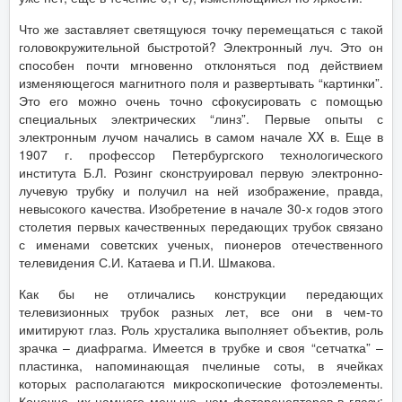
Что же заставляет светящуюся точку перемещаться с такой
головокружительной быстротой? Электронный луч. Это он
способен почти мгновенно отклоняться под действием
изменяющегося магнитного поля и развертывать “картинки”.
Это его можно очень точно сфокусировать с помощью
специальных электрических “линз”. Первые опыты с
электронным лучом начались в самом начале XX в. Еще в
1907 г. профессор Петербургского технологического
института Б.Л. Розинг сконструировал первую электронно-
лучевую трубку и получил на ней изображение, правда,
невысокого качества. Изобретение в начале 30-х годов этого
столетия первых качественных передающих трубок связано
с именами советских ученых, пионеров отечественного
телевидения С.И. Катаева и П.И. Шмакова.
Как бы не отличались конструкции передающих
телевизионных трубок разных лет, все они в чем-то
имитируют глаз. Роль хрусталика выполняет объектив, роль
зрачка – диафрагма. Имеется в трубке и своя “сетчатка” –
пластинка, напоминающая пчелиные соты, в ячейках
которых располагаются микроскопические фотоэлементы.
Конечно, их намного меньше, чем фоторецепторов в глазу: