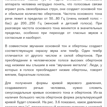
аппарата человека нетрудно понять, что голосовые связки
играют роль своеобразных струн, они создают основной тон
и обильное количество обертонов. Частота основного тона
речи лежит в пределах от 50...80 Гц (очень низкий голос –
бас) до 200...250 Гц (женский и детский голоса). При
разговоре частота основного тона меняется в значительных
пределах, особенно при переходе от гласных звуков к
согласным и наоборот.
В совместном звучании основной тон и обертоны создают
соответствующую окраску звука или тембр. Один тембр
отличается от другого числом и силой обертонов. При
преобладании в человеческом голосе высоких обертонов
над низкими мы слышим в нем “звучание металла”. Люди, у
которых в голосе преобладают низкие обертоны, говорят
мягким, бархатным голосом.
Для получения формы кривой звукового давления,
создаваемого речью человека, нужно сложить
синусоидальные кривые основного тона и обертонов. Из-за
наличия большого числа обертонов форма результирующей
кривой будет сложной. На рис. 3.6 показано, какое давление
создает звук “а”, произнесенный мужским голосом с частотой