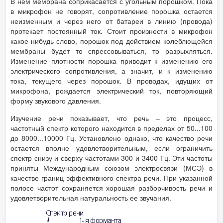
В нем мембрана соприкасается с угольным порошком. Пока
в микрофон не говорят, сопротивление порошка остается
неизменным и через него от батареи в линию (провода)
протекает постоянный ток. Стоит произнести в микрофон
какое-нибудь слово, порошок под действием колеблющейся
мембраны будет то спрессовываться, то разрыхляться.
Изменение плотности порошка приводит к изменению его
электрического сопротивления, а значит, и к изменению
тока, текущего через порошок. В проводах, идущих от
микрофона, рождается электрический ток, повторяющий
форму звукового давления.
Изучение речи показывает, что речь – это процесс,
частотный спектр которого находится в пределах от 50...100
до 8000...10000 Гц. Установлено однако, что качество речи
остается вполне удовлетворительным, если ограничить
спектр снизу и сверху частотами 300 и 3400 Гц. Эти частоты
приняты Международным союзом электросвязи (МСЭ) в
качестве границ эффективного спектра речи. При указанной
полосе частот сохраняется хорошая разборчивость речи и
удовлетворительная натуральность ее звучания.