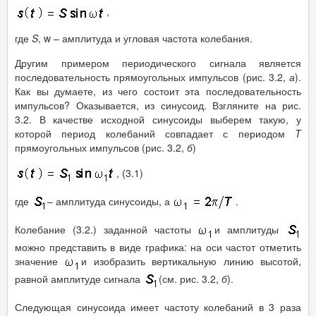
,
где
S
, w – амплитуда и угловая частота колебания.
Другим примером периодического сигнала является
последовательность прямоугольных импульсов (рис. 3.2,
а
).
Как вы думаете, из чего состоит эта последовательность
импульсов? Оказывается, из синусоид. Взгляните на рис.
3.2. В качестве исходной синусоиды выберем такую, у
которой период колебаний совпадает с периодом
T
прямоугольных импульсов (рис. 3.2,
б
)
, (3.1)
где
– амплитуда синусоиды, а
.
Колебание (3.2.) заданной частоты
и амплитуды
можно представить в виде графика: на оси частот отметить
значение
и изобразить вертикальную линию высотой,
равной амплитуде сигнала
(см. рис. 3.2,
б
).
Следующая синусоида имеет частоту колебаний в 3 раза