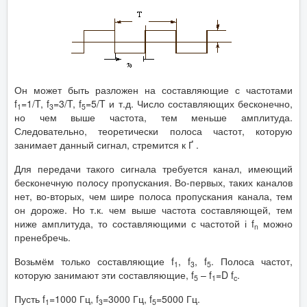
Он может быть разложен на составляющие с частотами
f
=1/T, f
=3/T, f
=5/T и т.д. Число составляющих бесконечно,
1
3
5
но чем выше частота, тем меньше амплитуда.
Следовательно, теоретически полоса частот, которую
занимает данный сигнал, стремится к Ґ .
Для передачи такого сигнала требуется канал, имеющий
бесконечную полосу пропускания. Во-первых, таких каналов
нет, во-вторых, чем шире полоса пропускания канала, тем
он дороже. Но т.к. чем выше частота составляющей, тем
ниже амплитуда, то составляющими с частотой і f
можно
n
пренебречь.
Возьмём только составляющие f
, f
, f
. Полоса частот,
1
3
5
которую занимают эти составляющие, f
– f
=D f
.
5
1
c
Пусть f
=1000 Гц, f
=3000 Гц, f
=5000 Гц.
1
3
5