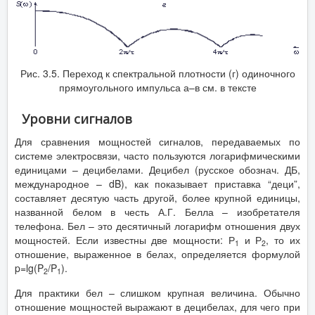
Рис. 3.5. Переход к спектральной плотности (г) одиночного
прямоугольного импульса а–в см. в тексте
Уровни сигналов
Для сравнения мощностей сигналов, передаваемых по
системе электросвязи, часто пользуются логарифмическими
единицами – децибелами. Децибел (русское обознач. ДБ,
международное – dB), как показывает приставка “деци”,
составляет десятую часть другой, более крупной единицы,
названной белом в честь А.Г. Белла – изобретателя
телефона. Бел – это десятичный логарифм отношения двух
мощностей. Если известны две мощности: Р
и Р
, то их
1
2
отношение, выраженное в белах, определяется формулой
p=lg(P
/P
).
2
1
Для практики бел – слишком крупная величина. Обычно
отношение мощностей выражают в децибелах, для чего при