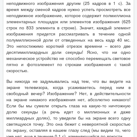
неподвижного изображения другим (25 кадров в 1 с). За
время между сменой кадров нужно успеть просмотреть все
неподвижное изображение, которое содержит полмиллиона
элементарных площадок или элементов изображения (625
строк по 833 элемента в строке). Значит, каждый элемент
изображения придется рассматривать в течение одной
полумиллионной доли от отведенных на весь кадр 40 мс.
Это непостижимо короткий отрезок времени – всего две
десятимиллиардных доли секунды! Ясно, что ни одно
механическое устройство не способно перемещать световое
пятно и фотоэлемент по строкам изображения с такой
скоростью.
Вы никогда не задумывались над тем, что вы видите на
экране телевизора, когда усаживаетесь перед ним в
свободный вечер? Изображение? Нет, в действительности
на экране никакого изображения нет, абсолютно никакого!
Если бы мы сумели открыть глаза на какую-то ничтожную
долю секунды (а речь идет о миллионных и даже
миллиардных долях), то увидели бы на экране всего одну
светящуюся точку. Это она бежит с невероятной скоростью
по экрану, оставляя в нашем глазу след (мы видим то, чего
уже нет, еще в течение 0,1 с), изменяющийся по яркости.