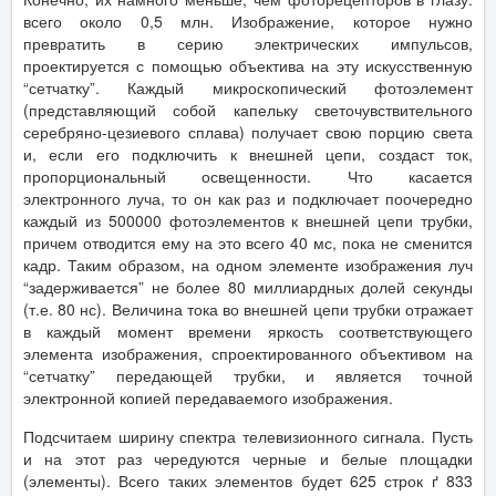
всего около 0,5 млн. Изображение, которое нужно
превратить в серию электрических импульсов,
проектируется с помощью объектива на эту искусственную
“сетчатку”. Каждый микроскопический фотоэлемент
(представляющий собой капельку светочувствительного
серебряно-цезиевого сплава) получает свою порцию света
и, если его подключить к внешней цепи, создаст ток,
пропорциональный освещенности. Что касается
электронного луча, то он как раз и подключает поочередно
каждый из 500000 фотоэлементов к внешней цепи трубки,
причем отводится ему на это всего 40 мс, пока не сменится
кадр. Таким образом, на одном элементе изображения луч
“задерживается” не более 80 миллиардных долей секунды
(т.е. 80 нс). Величина тока во внешней цепи трубки отражает
в каждый момент времени яркость соответствующего
элемента изображения, спроектированного объективом на
“сетчатку” передающей трубки, и является точной
электронной копией передаваемого изображения.
Подсчитаем ширину спектра телевизионного сигнала. Пусть
и на этот раз чередуются черные и белые площадки
(элементы). Всего таких элементов будет 625 строк ґ 833