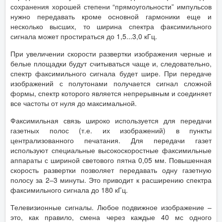
сохранения хорошей степени “прямоугольности” импульсов
нужно передавать кроме основной гармоники еще и
несколько высших, то ширина спектра факсимильного
сигнала может простираться до 1,5...3,0 кГц.
При увеличении скорости развертки изображения черные и
белые площадки будут считываться чаще и, следовательно,
спектр факсимильного сигнала будет шире. При передаче
изображений с полутонами получается сигнал сложной
формы, спектр которого является непрерывным и соединяет
все частоты от нуля до максимальной.
Факсимильная связь широко используется для передачи
газетных полос (т.е. их изображений) в пункты
централизованного печатания. Для передачи газет
используют специальные высокоскоростные факсимильные
аппараты с шириной светового пятна 0,05 мм. Повышенная
скорость развертки позволяет передавать одну газетную
полосу за 2–3 минуты. Это приводит к расширению спектра
факсимильного сигнала до 180 кГц.
Телевизионные сигналы. Любое подвижное изображение –
это, как правило, смена через каждые 40 мс одного