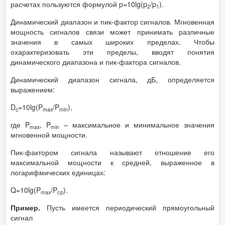
расчетах пользуются формулой p=10lg(p
/p
).
2
1
Динамический диапазон и пик-фактор сигналов. Мгновенная
мощность сигналов связи может принимать различные
значения в самых широких пределах. Чтобы
охарактеризовать эти пределы, вводят понятия
динамического диапазона и пик-фактора сигналов.
Динамический диапазон сигнала, дБ, определяется
выражением:
D
=10lg(P
/P
),
c
max
min
где P
, P
– максимальное и минимальное значения
max
min
мгновенной мощности.
Пик-фактором сигнала называют отношение его
максимальной мощности к средней, выраженное в
логарифмических единицах:
Q=10lg(P
/P
).
max
ср
Пример.
Пусть имеется периодический прямоугольный
сигнал