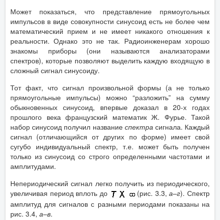
Может показаться, что представление прямоугольных
импульсов в виде совокупности синусоид есть не более чем
математический прием и не имеет никакого отношения к
реальности. Однако это не так. Радиоинженерам хорошо
знакомы приборы (они называются анализаторами
спектров), которые позволяют выделить каждую входящую в
сложный сигнал синусоиду.
Тот факт, что сигнал произвольной формы (а не только
прямоугольные импульсы) можно “разложить” на сумму
обыкновенных синусоид, впервые доказал в 20-х годах
прошлого века французский математик Ж. Фурье. Такой
набор синусоид получил название
спектра
сигнала. Каждый
сигнал (отличающийся от других по форме) имеет свой
сугубо индивидуальный спектр, т.е. может быть получен
только из синусоид со строго определенными частотами и
амплитудами.
Непериодический сигнал легко получить из периодического,
увеличивая период вплоть до
(рис. 3.3,
а
–
г
). Спектр
амплитуд для сигналов с разными периодами показаны на
рис. 3.4,
а
–
в
.