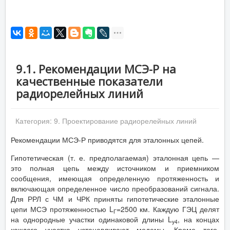
9.1. Рекомендации МСЭ-Р на
качественные показатели
радиорелейных линий
Категория:
9. Проектирование радиорелейных линий
Рекомендации МСЭ-Р приводятся для эталонных цепей.
Гипотетическая (т. е. предполагаемая) эталонная цепь —
это полная цепь между источником и приемником
сообщения, имеющая определенную протяженность и
включающая определенное число преобразований сигнала.
Для РРЛ с ЧМ и ЧРК приняты гипотетические эталонные
цепи МСЭ протяженностью L
=2500 км. Каждую ГЭЦ делят
Г
на однородные участки одинаковой длины L
, на концах
y4
каждого участка устанавливают модемы. Кроме того,