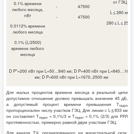
от ГЭЦ
0.1% времени
-
47500
любого месяца,
L
280 км
пВт
-
47500
280
L
2500
0.0112% времени
любого месяца
0.1% (L/2500)
времени любого
месяца
D P*=200 пВт при L=50…840 км; D P=400 пВт при L=840…1670
км; D P=600 пВт при L=1670..2500 км
Для малых процентов времени месяца в реальной цепи
допустимое отношение должно превышать значение 45 дБ,
а допустимый процент времени превышения Т
твдоп
пропорционален числу участков ГЭЦ. Для линии с L
833 км
он составляет Т
= 0,1%/3 и Т
= 0,1% (2/3) для РРЛ
твдоп
твдоп
протяженностью, примерно равной двум участкам ГЭЦ.
Для канала ТЧ, организованного на магистральной сети,