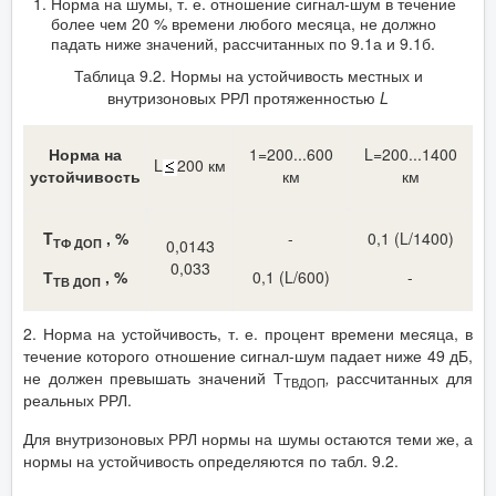
Норма на шумы, т. е. отношение сигнал-шум в течение
более чем 20 % времени любого месяца, не должно
падать ниже значений, рассчитанных по 9.1а и 9.1б.
Таблица 9.2. Нормы на устойчивость местных и
внутризоновых РРЛ протяженностью
L
Норма на
1=200...600
L=200...1400
L
200 км
устойчивость
км
км
T
, %
-
0,1 (L/1400)
ТФ ДОП
0,0143
0,033
Т
, %
0,1 (L/600)
-
ТВ ДОП
2. Норма на устойчивость, т. е. процент времени месяца, в
течение которого отношение сигнал-шум падает ниже 49 дБ,
не должен превышать значений Т
,
рассчитанных для
ТВДОП
реальных РРЛ.
Для внутризоновых РРЛ нормы на шумы остаются теми же, а
нормы на устойчивость определяются по табл. 9.2.