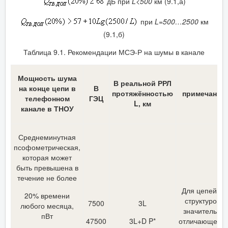
дБ при
L<500
км (9.1,а)
при
L=500…2500
км
(9.1,б)
Таблица 9.1. Рекомендации МСЭ-Р на шумы в канале
Мощность шума
В реальной РРЛ
на конце цепи в
В
протяжённостью
примечания
телефонном
ГЭЦ
L, км
канале в ТНОУ
Среднеминутная
псофометрическая,
которая может
быть превышена в
течение не более
Для цепей со
20% времени
структурой,
7500
3L
любого месяца,
значительно
пВт
47500
3L+D P*
отличающейс