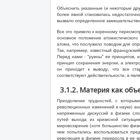
Объяснить указанные (и некоторые дру
более явной становилась недостаточно
вызвало определенное замешательство 
Все это привело к коренному пересмот
основное положение атомистического
атома, что послужило поводом для опр
Так, например, известный французский
Перед нами - "руины" ее принципов, и
принцип сохранения энергии, а электр
он приходит к выводу, что все ст
соответствуют действительности, а явл
3.1.2. Материя как об
Преодоление трудностей, с которыми
революционных изменений в науке) ана
напряженных дискуссий в физике сло
путей выхода из кризисной ситуаци
мировоззрение (хотя большинство физик
чем попытались воспользоваться пре
революция в физике переросла в ее кр