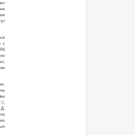
ют
 не
ния
ут
лся
и с
III
иях
ал,
как
ии,
ень
овы
.),
 Д.
ило
ких
рыл