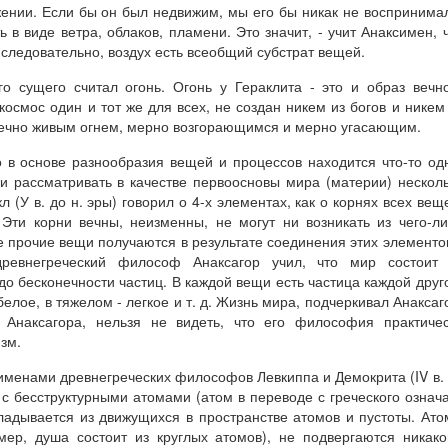
ении. Если бы он был недвижим, мы его бы никак не воспринима
ь в виде ветра, облаков, пламени. Это значит, - учит Анаксимен, 
 следовательно, воздух есть всеобщий субстрат вещей.
о сущего считал огонь. Огонь у Гераклита - это и образ вечн
осмос один и тот же для всех, не создан никем из богов и никем
т вечно живым огнем, мерно возгорающимся и мерно угасающим.
о в основе разнообразия вещей и процессов находится что-то од
 рассматривать в качестве первоосновы мира (материи) нескол
 (У в. до н. эры) говорил о 4-х элементах, как о корнях всех вещ
 Эти корни вечны, неизменны, не могут ни возникать из чего-л
Все прочие вещи получаются в результате соединения этих элементо
древнегреческий философ Анаксагор учил, что мир состоит 
до бесконечности частиц. В каждой вещи есть частица каждой друг
елое, в тяжелом - легкое и т. д. Жизнь мира, подчеркивал Анаксаг
 Анаксагора, нельзя не видеть, что его философия практиче
зм.
именами древнегреческих философов Левкиппа и Демокрита (IV в.
 с бесструктурными атомами (атом в переводе с греческого означ
ладывается из движущихся в пространстве атомов и пустоты. Ат
ер, душа состоит из круглых атомов), не подвергаются никак