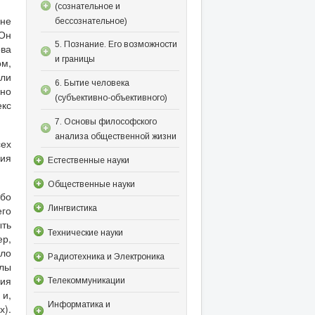
(сознательное и
 не
бессознательное)
 Он
5. Познание. Его возможности
ова
и границы
м,
ели
6. Бытие человека
 но
(субъективно-объективного)
екс
7. Основы философского
анализа общественной жизни
ех
ния
Естественные науки
Общественные науки
ибо
его
Лингвистика
ыть
Технические науки
ер,
шло
Радиотехника и Электроника
олы
ния
Телекоммуникации
 и,
Информатика и
х).