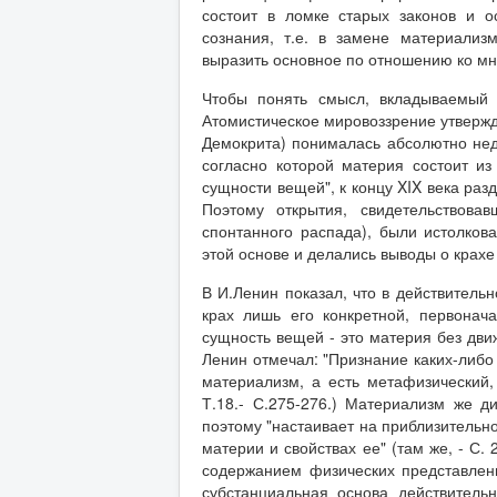
состоит в ломке старых законов и о
сознания, т.е. в замене материализ
выразить основное по отношению ко мн
Чтобы понять смысл, вкладываемый 
Атомистическое мировоззрение утвержда
Демокрита) понималась абсолютно нед
согласно которой материя состоит из
сущности вещей", к концу XIX века раз
Поэтому открытия, свидетельствова
спонтанного распада), были истолков
этой основе и делались выводы о крахе
В И.Ленин показал, что в действитель
крах лишь его конкретной, первона
сущность вещей - это материя без дви
Ленин отмечал: "Признание каких-либо
материализм, а есть метафизический, 
Т.18.- С.275-276.) Материализм же 
поэтому "настаивает на приблизительн
материи и свойствах ее" (там же, - С.
содержанием физических представлен
субстанциальная основа действитель