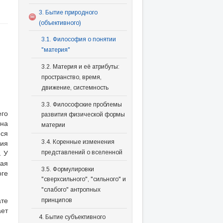
3. Бытие природного
(объективного)
3.1. Философия о понятии
"материя"
3.2. Материя и её атрибуты:
пространство, время,
движение, системность
3.3. Философские проблемы
его
развития физической формы
она
материи
ся
рия
3.4. Коренные изменения
. У
представлений о вселенной
ая
3.5. Формулировки
оге
"сверхсильного", "сильного" и
"слабого" антропных
те
принципов
ет
4. Бытие субъективного