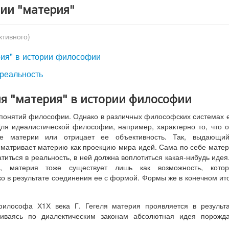
тии "материя"
ктивного)
рия" в истории философии
 реальность
ия "материя" в истории философии
 понятий философии. Однако в различных философских системах 
ля идеалистической философии, например, характерно то, что 
ие материи или отрицает ее объективность. Так, выдающий
матривает материю как проекцию мира идей. Сама по себе мате
атиться в реальность, в ней должна воплотиться какая-нибудь идея
я, материя тоже существует лишь как возможность, котор
ко в результате соединения ее с формой. Формы же в конечном ит
илософа Х1Х века Г. Гегеля материя проявляется в результа
виваясь по диалектическим законам абсолютная идея порожда