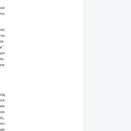
Все
Это
уло
сти
ия.
и".
вал
те,
не
иод
оге
нии
кое
а),
что
ики