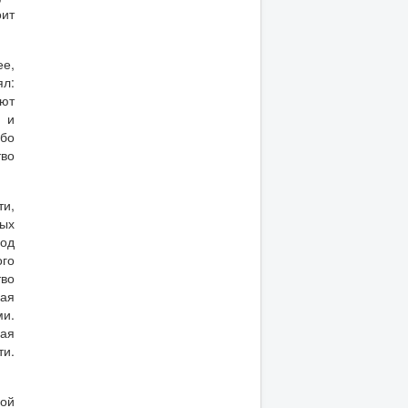
оит
ее,
ял:
ают
. и
Ибо
тво
ти,
ных
под
ого
тво
кая
ми.
ная
и.
ной