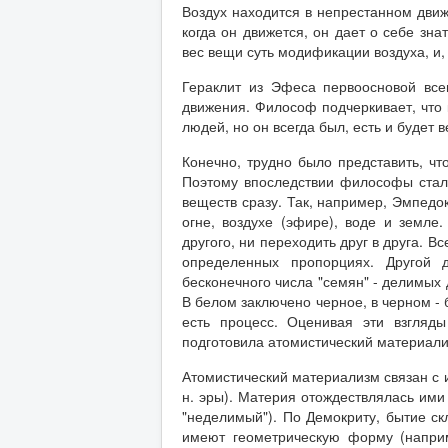
Воздух находится в непрестанном движ
когда он движется, он дает о себе знат
вес вещи суть модификации воздуха, и,
Гераклит из Эфеса первоосновой всег
движения. Философ подчеркивает, что к
людей, но он всегда был, есть и буде
Конечно, трудно было представить, чт
Поэтому впоследствии философы стали
веществ сразу. Так, например, Эмпедокл
огне, воздухе (эфире), воде и земле.
другого, ни переходить друг в друга. 
определенных пропорциях. Другой 
бесконечного числа "семян" - делимых 
В белом заключено черное, в черном - б
есть процесс. Оценивая эти взгляды
подготовила атомистический материали
Атомистический материализм связан с 
н. эры). Материя отождествлялась ими
"неделимый"). По Демокриту, бытие ск
имеют геометрическую форму (наприм