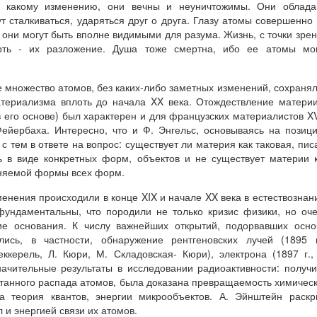
к какому изменению, они вечны и неуничтожимы. Они облада
 сталкиваться, ударяться друг о друга. Глазу атомы совершенно
 они могут быть вполне видимыми для разума. Жизнь, с точки зре
рть - их разложение. Душа тоже смертна, ибо ее атомы мог
е множество атомов, без каких-либо заметных изменений, сохраня
териализма вплоть до начала XX века. Отождествление матери
его основе) был характерен и для французских материалистов XV
ейербаха. Интересно, что и Ф. Энгельс, основываясь на позиц
с тем в ответе на вопрос: существует ли материя как таковая, пис
ь в виде конкретных форм, объектов и не существует материи 
еняемой формы всех форм.
нения происходили в конце XIX и начале XX века в естествознан
фундаментальны, что породили не только кризис физики, но оч
ие основания. К числу важнейших открытий, подорвавших осн
ись, в частности, обнаружение рентгеновских лучей (1895 г
еккерель, Л. Кюри, М. Складовская- Кюри), электрона (1897 г.,
начительные результаты в исследовании радиоактивности: получ
танного распада атомов, была доказана превращаемость химичес
а теория квантов, энергии микрообъектов. А. Эйнштейн раск
 и энергией связи их атомов.