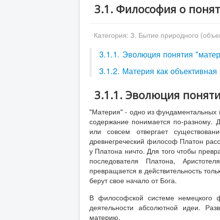
3.1. Философия о поня
Категория:
3. Бытие природного (объе
3.1.1. Эволюция понятия "мате
3.1.2. Материя как объективная
3.1.1. Эволюция понят
"Материя" - одно из фундаментальных
содержание понимается по-разному. Д
или совсем отвергает существован
древнегреческий философ Платон расс
у Платона ничто. Для того чтобы превр
последователя Платона, Аристотел
превращается в действительность толь
берут свое начало от Бога.
В философской системе немецкого ф
деятельности абсолютной идеи. Раз
материю.