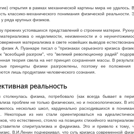
гие) открытия в рамках механической картины мира не удалось. 
сть классико-механического понимания физической реальности. 
у ряда крупных физиков.
ру прежних устоявшихся представлений о строении материи. Рухн
 материализма о неделимости, неизменности и о неуничтожимо
овержения материализма в свете новейших выводов естествознан
 физик А. Пуанкаре писал о "признаках серьезного кризиса физик
х "всеобщий разгром", что "великий революционер радий" подор
онная теория свела на нет принцип сохранения массы. В результа
арые принципы физики разгромлены, поэтому ее положения 
яются лишь продуктами человеческого сознания.
ъективная реальность
 столкнулась физика, потребовало (как всегда бывает в пер
лиза проблем не только физических, но и гносеологических. В ит
жилось несколько школ, кардинально расходившихся в понима
и. Некоторые из них стали ориентироваться на идеалистичес
ов, что естественно, стояло на позициях стихийного материализм
дставители спиритуализма и фидеизма. Это и привело к тому, 
изис. В.И.Ленин подчеркивал, что суть кризиса современной физ