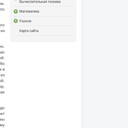
Вычислительная техника
ли,
что
Математика
Разное
ого
 из
Карта сайта
но.
ько
ей:
ибо
в в
из
ой.
ор,
ски
 до
ает
омы
ому