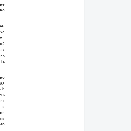
вне
жно
е.
ухе
ия,
ной
ов.
 их
 На
 но
ная
В.И
сть
оч.
я и
нии
ным
это
, -