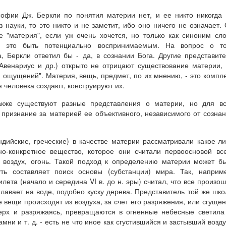
софии Дж. Беркли по понятия материи нет, и ее никто никогда
из науки, то это никто и не заметит, ибо оно ничего не означает.
е "материя", если уж очень хочется, но только как синоним сл
 - это быть потенциально воспринимаемым. На вопрос о то
, Беркли ответил бы - да, в сознании Бога. Другие представит
 Авенариус и др.) открыто не отрицают существование материи,
) ощущений". Материя, вещь, предмет, по их мнению, - это компл
человека создают, конструируют их.
кже существуют разные представления о материи, но для вс
признание за материей ее объективного, независимого от созна
дийские, греческие) в качестве материи рассматривали какое-л
но-конкретное вещество, которое они считали первоосновой вс
, воздух, огонь. Такой подход к определению материи может б
ть составляет поиск основы (субстанции) мира. Так, наприм
ета (начало и середина VI в. до н. эры) считал, что все произо
плавает на воде, подобно куску дерева. Представитель той же шк
 вещи происходят из воздуха, за счет его разряжения, или сгуще
ерх и разряжаясь, превращаются в огненные небесные светила
мни и т. д. - есть не что иное как сгустившийся и застывший возду