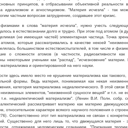
сновных принципов, в отбрасывании объективной реальности 
ма идеализмом и агностицизмом. "Материя исчезла" - так мо
огим частным вопросам затруднение, создавшее этот кризис.
физиками в слова "материя исчезла", нужно учесть следующе
лось в естествознании долго и трудно. При этом под атомом (в д
елимая (не имеющая частей) элементарная частица. Точка зрен
 атомов, которые рассматривались в качестве некоей "неизмен
делялась большинством естествоиспытателей, в том числе и физик
вшие о сложности атомов (в частности, радиоактивности как
аны некоторыми учеными как "распад", "исчезновение" материи.
 материализма и ориентированной на него науки.
ности здесь имело место не крушение материализма как такового,
чальной формы. Ведь материя, понимаемая как некая неизмен
жения, категория материализма недиалектического. В этой связи 
 неизменных элементов, "неизменной сущносги вещей" и т.п. не е
т.е. недиалектический материализм". (Ленин В.И. Полн. собр. с
диалектический рассматривает материю как материю движущуюс
ом, относительном характере всякого научного положения о строе
 276). Соответственно этот тип материализма не связан с конкрет
ий. Существенно для него лишь то, что движущаяся материя - 
ности, отражаемая человеческим сознанием. "Признание теории