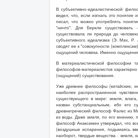
В субъективно-идеалистической фило
видел, что, если изгнать это понятие 
писал, что можно употреблять поняти
"ничто". Для Беркли существовать
существовала ли природа до человека
субъективного идеализма (Э. Мах, Р.
сводят ее к "совокупности (комплексам
ощущений человека. Именно ощущения 
В материалистической философии та
философов-материалистов характерно 
(ощущений) существования.
Уже древние философы (китайские, ин
наиболее распространенное чувствен
существующего в мире: земля, влага
назван субстанциальным, ибо его су
древнегреческий философ Фалес из Мил
из воды. Даже земля, по его мнению, 
философ Анаксимен утверждал, что все
(воздушные испарения, подымаясь вв
наоборот, твердые вещества - земля, ка