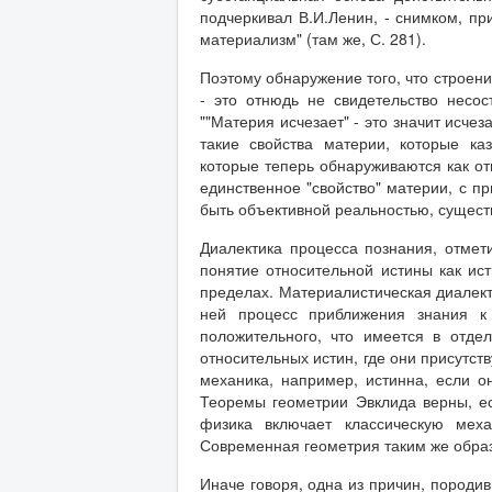
подчеркивал В.И.Ленин, - снимком, пр
материализм" (там же, С. 281).
Поэтому обнаружение того, что строени
- это отнюдь не свидетельство несос
""Материя исчезает" - это значит исчез
такие свойства материи, которые к
которые теперь обнаруживаются как о
единственное "свойство" материи, с п
быть объективной реальностью, существ
Диалектика процесса познания, отмет
понятие относительной истины как ис
пределах. Материалистическая диалект
ней процесс приближения знания к 
положительного, что имеется в отде
относительных истин, где они присутст
механика, например, истинна, если о
Теоремы геометрии Эвклида верны, ес
физика включает классическую меха
Современная геометрия таким же обра
Иначе говоря, одна из причин, породи