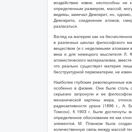
воздействию извне, неспособны ни 
определенным размером, массой, могут
видимы, замечал Демокрит, но, однако,
Демокрита, соединение атомов, сме
разлагаться.
Взгляд на материю как на бесчисленно
в различных школах философского ма
веществом (и с неделимыми атомами в 
века и для немецкого мыслителя Л. Ф
атомистического материализма, вместе 
что реально существует материя лиш
бесструктурной первоматерии, не изм
Наиболее глубокие революционные изме
особенно в физике. Они были столь 
серьезно затронули и ее философск
механической картины мира, относил
радиоактивности урана (1896 г., А. Б
Томсон). К 1903 г. были достигнуты з
определенное обоснование ее как спон
элементов. М. Планком была создан
количественную связь между массой тел