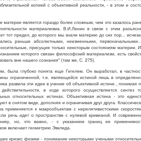
иблизительной копией с объективной реальности, - в этом и сост
е материи является гораздо более сложным, чем это казалось ран
тоятельности материализма. В.И.Ленин в связи с этим разъясн
ает тот предел, до которого мы знали материю до сих пор... исчез
азались раньше абсолютными, неизменными, первоначальными.
тносительные, присущие только некоторым состояниям материи. 
ризнанием которого связан философский материализм, есть свойс
овать вне нашего сознания" (там же, С. 275).
им, была глубоко понята еще Гегелем. Он выработал, в частнос
тины ограниченной, т.е. являющейся истиной лишь в определен
ика развила эти идеи в учение об объективной истине , понимая 
действительности, в ходе которого осуществляется синтез т
льных относительных истинах. Объективная истина - это единс
вуют в снятом виде, дополняя и ограничивая друг друга. Классичес
на применяется к макрообъектам с нерелятивистскими скоростя
ли речь идет о пространстве с нулевой кривизной. И современ
нику, но, что важно, - с указанием границ ее применимост
зом включает геометрию Эвклида.
вших кризис физики - понимание некоторыми учеными относитель