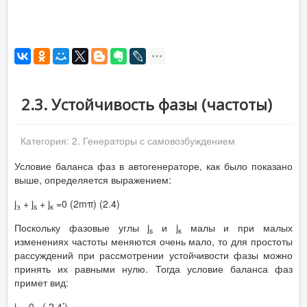
2.3. Устойчивость фазы (частоты)
Категория:
2. Генераторы с самовозбуждением
Условие баланса фаз в автогенераторе, как было показано
выше, определяется выражением:
j
+ j
+ j
=0 (2mπ) (2.4)
э
s
к
Поскольку фазовые углы j
и j
малы и при малых
s
к
изменениях частоты меняются очень мало, то для простоты
рассуждений при рассмотрении устойчивости фазы можно
принять их равными нулю. Тогда условие баланса фаз
примет вид:
j
=0 . ( 2.4’)