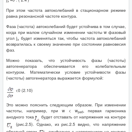
э
При этом частота автоколебаний в стационарном режиме
равна резонансной частоте контура.
Фаза (частота) автоколебаний будет устойчива в том случае,
когда при малом случайном изменении частоты w фазовый
угол j
будет изменяться так, чтобы частота автоколебаний
э
возвратилась к своему значению при состоянии равновесия
фаз.
Можно показать, что устойчивость фазы (частоты)
автогенератора обеспечивается его колебательным
контуром. Математически условие устойчивости фазы
(частоты) автогенератора выражается формулой:
<0 (2.10)
Это можно пояснить следующим образом. При изменении
частоты, например, при w < w
,
первая гармоника
раб
анодного тока
будет отставать от напряжения на контуре
(рис.2.5). Однако, из рис.2.5 видно, что напряжение
обратной связи
, синфазное с напряжением на контуре